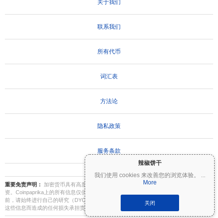
关于我们
联系我们
所有代币
词汇表
方法论
隐私政策
服务条款
辣椒饼干
我们使用 cookies 来改善您的浏览体验。
...
More
重要免责声明：
加密货币具有高度波动性，存在重大风险。您可能会损失部分或全部投
资。Coinpaprika上的所有信息仅供参考，不构成财务或投资建议。在做出投资决策之
前，请始终进行自己的研究（DYOR）并咨询合格的财务顾问。Coinpaprika不对因使用
关闭
这些信息而造成的任何损失承担责任。