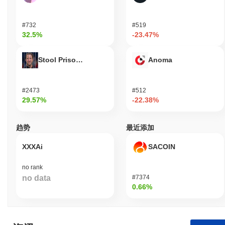
#732
#519
32.5%
-23.47%
Stool Prisondente
Anoma
#2473
#512
29.57%
-22.38%
趋势
最近添加
XXXAi
SACOIN
no rank
no data
#7374
0.66%