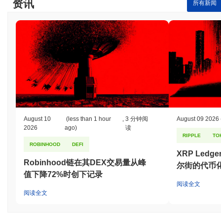
资讯
所有新闻
August 10
(less than 1 hour
,
3 分钟阅
August 09 2026
2026
ago)
读
RIPPLE
TO
ROBINHOOD
DEFI
XRP Led
Robinhood链在其DEX交易量从峰
尔街的代币
值下降72%时创下记录
阅读全文
阅读全文