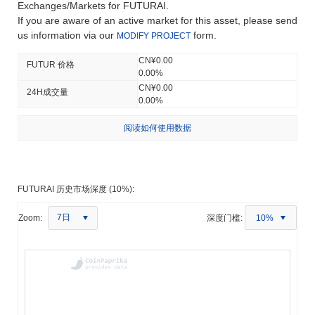
Exchanges/Markets for FUTURAI.
If you are aware of an active market for this asset, please send
us information via our
form.
MODIFY PROJECT
CN¥0.00
FUTUR 价格
0.00%
CN¥0.00
24H成交量
0.00%
阅读如何使用数据
FUTURAI 历史市场深度 (10%):
7日
Zoom:
深度门槛:
10%