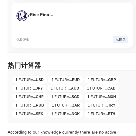
yRise Finance
0.00%
无排名
热门计算器
1 FUTUR
=
...
USD
1 FUTUR
=
...
EUR
1 FUTUR
=
...
GBP
1 FUTUR
=
...
JPY
1 FUTUR
=
...
AUD
1 FUTUR
=
...
CAD
1 FUTUR
=
...
CHF
1 FUTUR
=
...
SGD
1 FUTUR
=
...
MXN
1 FUTUR
=
...
RUB
1 FUTUR
=
...
ZAR
1 FUTUR
=
...
TRY
1 FUTUR
=
...
SEK
1 FUTUR
=
...
NOK
1 FUTUR
=
...
ETH
According to our knowledge currently there are no active