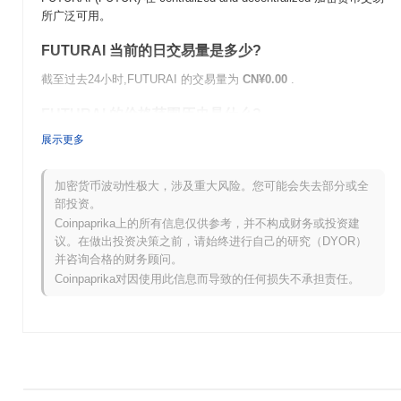
所广泛可用。
FUTURAI 当前的日交易量是多少?
截至过去24小时,FUTURAI 的交易量为
CN¥0.00
.
FUTURAI 的价格范围历史是什么?
展示更多
历史最高价(ATH):
CN¥0.517962
历史最低价(ATL):
CN¥0.00
加密货币波动性极大，涉及重大风险。您可能会失去部分或全
FUTURAI 目前的交易价格低于其ATH
~0.18%
.
部投资。
Coinpaprika上的所有信息仅供参考，并不构成财务或投资建
与更广泛的加密市场相比,FUTURAI 的表现如何?
议。在做出投资决策之前，请始终进行自己的研究（DYOR）
并咨询合格的财务顾问。
在过去7天里,FUTURAI 上涨了
0.00%
,表现不及整体加密市场 其上
涨了
0.50%
。这表明相对于更广泛的市场势头,FUTUR 的价格走势
Coinpaprika对因使用此信息而导致的任何损失不承担责任。
暂时滞后。