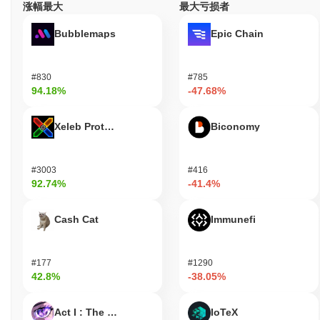
涨幅最大
最大亏损者
Bubblemaps
Epic Chain
#830
#785
94.18%
-47.68%
Xeleb Protocol
Biconomy
#3003
#416
92.74%
-41.4%
Cash Cat
Immunefi
#177
#1290
42.8%
-38.05%
Act I : The AI Prophecy
IoTeX