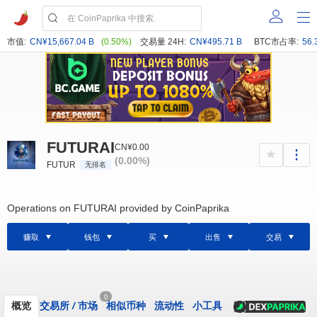
市值:
CN¥15,667.04 B
(0.50%)
交易量 24H:
CN¥495.71 B
BTC市占率:
56.
FUTURAI
CN¥0.00
(0.00%)
FUTUR
无排名
Operations on FUTURAI provided by CoinPaprika
赚取
钱包
买
出售
交易
0
概览
交易所
/
市场
相似币种
流动性
小工具