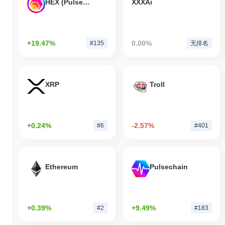
HEX (Pulsechain)
XXXAi
+19.47%
0.00%
#135
无排名
XRP
Troll
+0.24%
-2.57%
#6
#401
Ethereum
Pulsechain
+0.39%
+9.49%
#2
#183