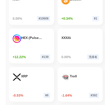
0.00%
+0.34%
#10608
#1
HEX (Pulsechain)
XXXAi
+12.22%
0.00%
#139
无排名
XRP
Troll
-0.53%
-1.64%
#6
#392