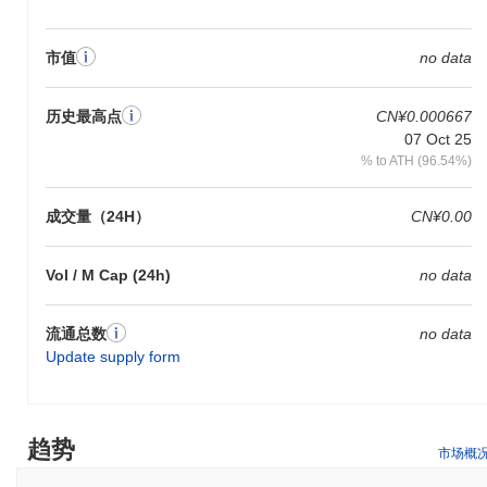
驱动应用程序并提高运营效率的企业，以及旨在在PoAI生态系统内
创建去中心化应用程序的开发者。该平台培养了一个专注于推进AI
与区块链集成的技术爱好者和专业人士社区。
市值
no data
EXATECH PoAI区块链是如何保障安全的？
历史最高点
CN¥0.000667
EXATECH PoAI区块链通过一种称为权威证明（PoA）的独特共识
07 Oct 25
机制来保障其网络安全，该机制依赖一组受信任的验证者来确认交
% to ATH (96.54%)
易并维护区块链的完整性。这种模型通过确保只有预先批准的节点
可以参与验证过程，从而增强网络安全，降低恶意攻击的风险，并
确保可靠的区块链保护。
成交量（24H）
CN¥0.00
EXATECH PoAI区块链是否面临任何争议或风险？
Vol / M Cap (24h)
no data
EXATECH PoAI区块链因潜在的安全事件和新兴加密货币固有的波
动性而受到审查。该项目因缺乏透明度而受到批评，增加了未来可
能出现的拉地毯或法律问题的风险。投资者应保持谨慎，因为该平
流通总数
no data
台的声誉在这些挑战中仍在发展。
Update supply form
EXATECH PoAI Blockchain (EXT) 常见问题 –
关键指标与市场洞察
趋势
市场概
我在哪里可以购买 EXATECH PoAI Blockchain
(EXT)?