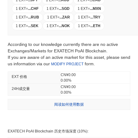
1 EXT
=
...
CHF
1 EXT
=
...
SGD
1 EXT
=
...
MXN
1 EXT
=
...
RUB
1 EXT
=
...
ZAR
1 EXT
=
...
TRY
1 EXT
=
...
SEK
1 EXT
=
...
NOK
1 EXT
=
...
ETH
According to our knowledge currently there are no active
Exchanges/Markets for EXATECH PoAI Blockchain.
If you are aware of an active market for this asset, please send
us information via our
form.
MODIFY PROJECT
CN¥0.00
EXT 价格
0.00%
CN¥0.00
24H成交量
0.00%
阅读如何使用数据
EXATECH PoAI Blockchain 历史市场深度 (10%):