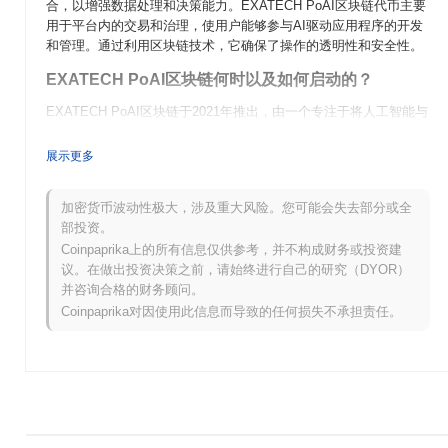
合，以增强数据处理和决策能力。EXATECH PoAI区块链代币主要
用于平台内的交易和治理，使用户能够参与AI驱动应用程序的开发
和管理。通过利用区块链技术，它确保了操作的透明性和安全性。
EXATECH PoAI区块链何时以及如何启动的？
EXATECH PoAI区块链于2021年推出，由一个专注于将人工智能与
区块链技术相结合的团队开发。该项目旨在通过其创新平台增强数
据处理和决策能力。最初在多个加密货币交易所上市，EXATECH
展示更多
因其将AI与去中心化系统结合的独特方法而受到关注，确立了其在
快速发展的区块链领域中的地位。
加密货币波动性极大，涉及重大风险。您可能会失去部分或全
EXATECH PoAI区块链未来有什么计划？
部投资。
Coinpaprika上的所有信息仅供参考，并不构成财务或投资建
EXATECH PoAI区块链在即将到来的路线图中准备进行重大进展。
议。在做出投资决策之前，请始终进行自己的研究（DYOR）
下一个升级将引入增强的可扩展性功能，旨在提高交易速度并降低
并咨询合格的财务顾问。
用户成本。此外，团队还专注于扩大社区参与倡议，计划举办互动
Coinpaprika对因使用此信息而导致的任何损失不承担责任。
活动和教育资源，以促进用户参与。 EXATECH平台的未来用例包
括与AI驱动应用程序的集成，这将利用其区块链能力来增强数据安
全性和透明性。随着这些发展展开，EXATECH旨在巩固其在AI与
区块链交汇处的领导地位。请继续关注更多更新，因为社区正在朝
着这些激动人心的目标努力！
EXATECH PoAI区块链的独特之处是什么？