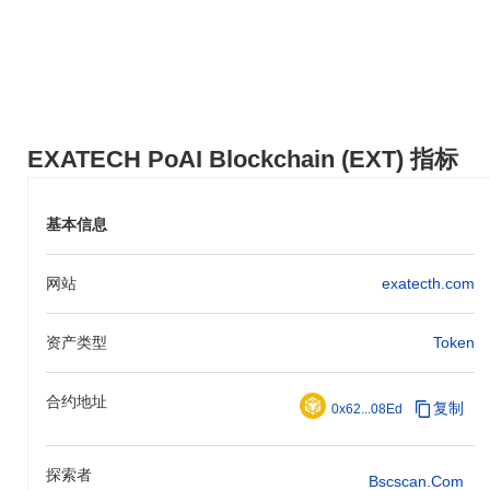
EXATECH PoAI区块链因其将人工智能与区块链技术独特结合而脱
颖而出，使实时数据处理和决策成为可能。与其他加密货币相比，
其特殊之处在于其共识机制，结合了权威证明和权益证明，增强了
安全性和可扩展性。这种创新方法支持各种现实世界的用例，特别
是在供应链管理和医疗保健等领域，使其成为区块链生态系统中的
多功能参与者。
EXATECH PoAI Blockchain (EXT) 指标
你可以用EXATECH PoAI区块链做什么？
EXATECH PoAI区块链主要用于其生态系统内的支付，促进无缝交
易。它还作为一种实用代币用于质押，允许用户在为网络安全做出
基本信息
贡献的同时赚取奖励。此外，该平台支持DeFi应用和NFT，增强用
户参与和治理参与。
网站
exatecth.com
EXATECH PoAI区块链仍然活跃或相关吗？
EXATECH PoAI区块链目前仍然活跃，团队正在进行持续的开发和
资产类型
Token
更新。该项目仍在多个交易所交易，并拥有活跃的社区存在。总体
而言，它似乎并不是一个不活跃或被遗弃的项目。
合约地址
复制
0x62...08Ed
EXATECH PoAI区块链是为谁设计的？
EXATECH PoAI区块链是为希望利用人工智能和区块链技术进行创
探索者
新解决方案的开发者和企业而构建的。其目标受众包括希望集成AI
Bscscan.com