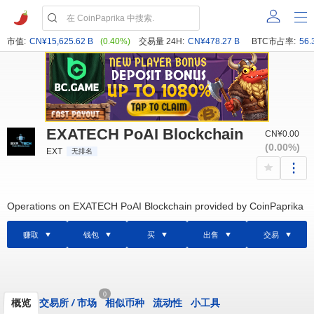
市值:
CN¥15,625.62 B
(0.40%)
交易量 24H:
CN¥478.27 B
BTC市占率:
56.
EXATECH PoAI Blockchain
CN¥0.00
(0.00%)
EXT
无排名
Operations on EXATECH PoAI Blockchain provided by CoinPaprika
赚取
钱包
买
出售
交易
0
概览
交易所
/
市场
相似币种
流动性
小工具