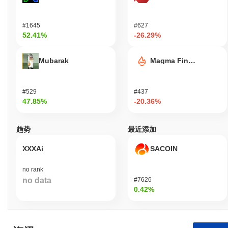
#1645
#627
52.41%
-26.29%
Mubarak
Magma Finance
#529
#437
47.85%
-20.36%
趋势
最近添加
XXXAi
SACOIN
no rank
no data
#7626
0.42%