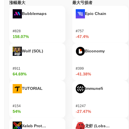
涨幅最大
最大亏损者
EXATECH PoAI Blockchain (EXT) 在 centralized and
decentralized 加密货币交易所广泛可用。
Bubblemaps
Epic Chain
EXATECH PoAI Blockchain 当前的日交易量是多少?
#828
#757
截至过去24小时,EXATECH PoAI Blockchain 的交易量为
CN¥0.00
158.07%
-47.4%
.
EXATECH PoAI Blockchain 的价格范围历史是什么?
Wolf (SOL)
Biconomy
历史最高价(ATH):
CN¥0.000667
历史最低价(ATL):
CN¥0.00
#911
#399
64.69%
-41.38%
EXATECH PoAI Blockchain 目前的交易价格低于其ATH
~49.12%
.
TUTORIAL
Immunefi
与更广泛的加密市场相比,EXATECH PoAI
Blockchain 的表现如何?
#154
#1247
在过去7天里,EXATECH PoAI Blockchain 上涨了
0.00%
,表现不及
54%
-27.47%
整体加密市场 其上涨了
0.40%
。这表明相对于更广泛的市场势
头,EXT 的价格走势暂时滞后。
Xeleb Protocol
龙虾 (Lobster)