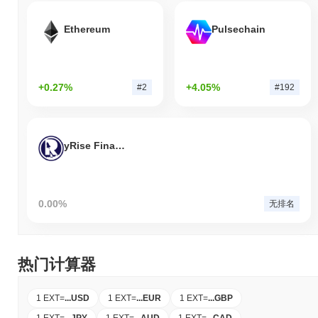
Ethereum
Pulsechain
+0.27%
+4.05%
#2
#192
yRise Finance
0.00%
无排名
热门计算器
1 EXT
=
...
USD
1 EXT
=
...
EUR
1 EXT
=
...
GBP
1 EXT
=
...
JPY
1 EXT
=
...
AUD
1 EXT
=
...
CAD