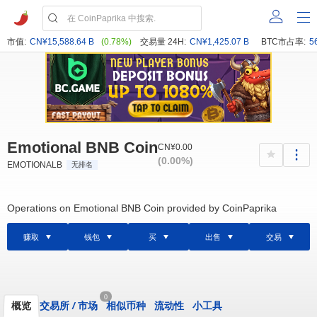
市值:
CN¥15,588.64 B
(0.78%)
交易量 24H:
CN¥1,425.07 B
BTC市占率:
5
Emotional BNB Coin
CN¥0.00
(0.00%)
EMOTIONALB
无排名
Operations on Emotional BNB Coin provided by CoinPaprika
赚取
钱包
买
出售
交易
0
概览
交易所
/
市场
相似币种
流动性
小工具