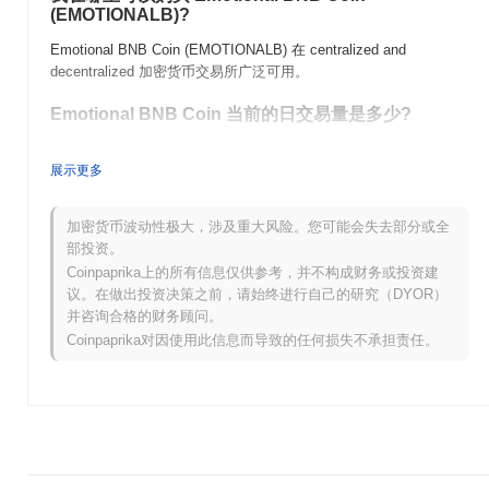
(EMOTIONALB)?
Emotional BNB Coin (EMOTIONALB) 在 centralized and
decentralized 加密货币交易所广泛可用。
Emotional BNB Coin 当前的日交易量是多少?
截至过去24小时,Emotional BNB Coin 的交易量为
CN¥0.00
.
展示更多
Emotional BNB Coin 的价格范围历史是什么?
历史最高价(ATH):
加密货币波动性极大，涉及重大风险。您可能会失去部分或全
¥0.0
310
7
部投资。
历史最低价(ATL):
CN¥0.00
Coinpaprika上的所有信息仅供参考，并不构成财务或投资建
议。在做出投资决策之前，请始终进行自己的研究（DYOR）
Emotional BNB Coin 目前的交易价格低于其ATH
~68.23%
.
并咨询合格的财务顾问。
与更广泛的加密市场相比,Emotional BNB Coin 的表
Coinpaprika对因使用此信息而导致的任何损失不承担责任。
现如何?
在过去7天里,Emotional BNB Coin 上涨了
0.00%
,表现不及整体加
密市场 其上涨了
0.78%
。这表明相对于更广泛的市场势
头,EMOTIONALB 的价格走势暂时滞后。