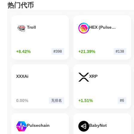
热门代币
Troll
HEX (Pulsechain)
+8.42%
+21.39%
#398
#138
XXXAi
XRP
0.00%
+1.51%
无排名
#6
Pulsechain
BabyNot