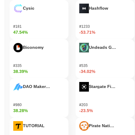
Cysic
Hashflow
#181
#1233
47.54%
-53.71%
Biconomy
Undeads Games
#335
#535
38.39%
-34.02%
DAO Maker Token
Stargate Finance
#980
#203
38.28%
-23.5%
TUTORIAL
Pirate Nation Token