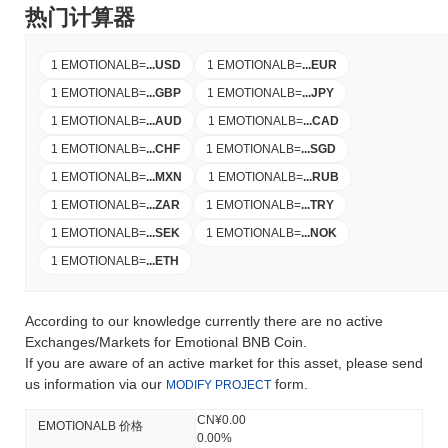
热门计算器
1 EMOTIONALB
=
...
USD
1 EMOTIONALB
=
...
EUR
1 EMOTIONALB
=
...
GBP
1 EMOTIONALB
=
...
JPY
1 EMOTIONALB
=
...
AUD
1 EMOTIONALB
=
...
CAD
1 EMOTIONALB
=
...
CHF
1 EMOTIONALB
=
...
SGD
1 EMOTIONALB
=
...
MXN
1 EMOTIONALB
=
...
RUB
1 EMOTIONALB
=
...
ZAR
1 EMOTIONALB
=
...
TRY
1 EMOTIONALB
=
...
SEK
1 EMOTIONALB
=
...
NOK
1 EMOTIONALB
=
...
ETH
According to our knowledge currently there are no active
Exchanges/Markets for Emotional BNB Coin.
If you are aware of an active market for this asset, please send
us information via our
form.
MODIFY PROJECT
CN¥0.00
EMOTIONALB 价格
0.00%