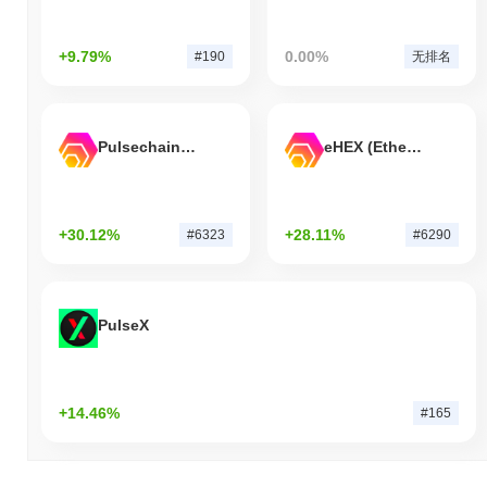
+9.79%
0.00%
#190
无排名
Pulsechain Bridged HEX (Pulsechain)
eHEX (Ethereum)
+30.12%
+28.11%
#6323
#6290
PulseX
+14.46%
#165