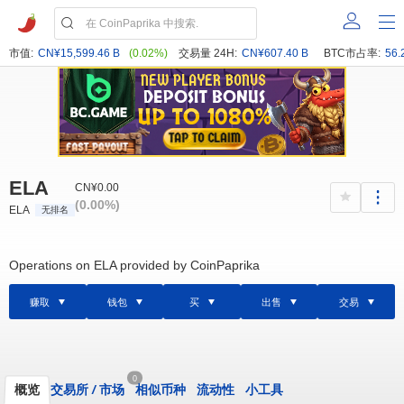
市值:
CN¥15,599.46 B
(0.02%)
交易量 24H:
CN¥607.40 B
BTC市占率:
56.
ELA
CN¥0.00
(0.00%)
ELA
无排名
Operations on ELA provided by CoinPaprika
赚取
钱包
买
出售
交易
0
概览
交易所
/
市场
相似币种
流动性
小工具