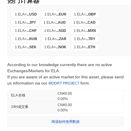
热门计算器
1 ELA
=
...
USD
1 ELA
=
...
EUR
1 ELA
=
...
GBP
1 ELA
=
...
JPY
1 ELA
=
...
AUD
1 ELA
=
...
CAD
1 ELA
=
...
CHF
1 ELA
=
...
SGD
1 ELA
=
...
MXN
1 ELA
=
...
RUB
1 ELA
=
...
ZAR
1 ELA
=
...
TRY
1 ELA
=
...
SEK
1 ELA
=
...
NOK
1 ELA
=
...
ETH
According to our knowledge currently there are no active
Exchanges/Markets for ELA.
If you are aware of an active market for this asset, please send
us information via our
form.
MODIFY PROJECT
CN¥0.00
ELA 价格
0.00%
CN¥0.00
24H成交量
0.00%
阅读如何使用数据