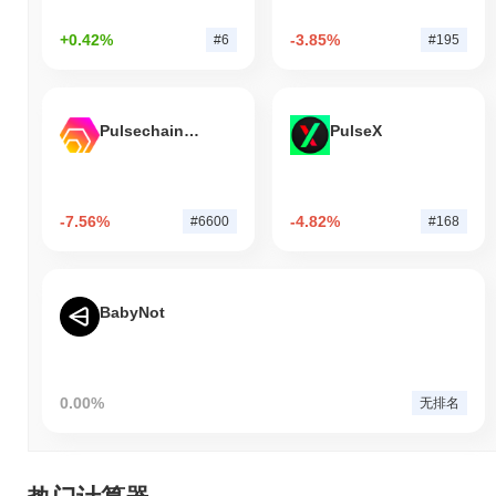
+0.42%
-3.85%
#6
#195
Pulsechain Bridged HEX (Pulsechain)
PulseX
-7.56%
-4.82%
#6600
#168
BabyNot
0.00%
无排名