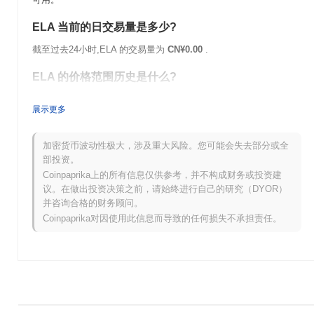
ELA 当前的日交易量是多少?
截至过去24小时,ELA 的交易量为
CN¥0.00
.
ELA 的价格范围历史是什么?
历史最高价(ATH):
CN¥0.00007307
展示更多
历史最低价(ATL):
CN¥0.00
ELA 目前的交易价格低于其ATH
~100.00%
.
加密货币波动性极大，涉及重大风险。您可能会失去部分或全
部投资。
与更广泛的加密市场相比,ELA 的表现如何?
Coinpaprika上的所有信息仅供参考，并不构成财务或投资建
议。在做出投资决策之前，请始终进行自己的研究（DYOR）
在过去7天里,ELA 上涨了
0.00%
,表现不及整体加密市场 其上涨了
并咨询合格的财务顾问。
0.02%
。这表明相对于更广泛的市场势头,ELA 的价格走势暂时滞
Coinpaprika对因使用此信息而导致的任何损失不承担责任。
后。