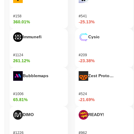
#158
#541
360.01%
-25.13%
Immunefi
Cysic
#1124
#209
261.12%
-23.38%
Bubblemaps
Zest Protocol
#1006
#524
65.81%
-21.69%
DIMO
READY!
#1226
#962