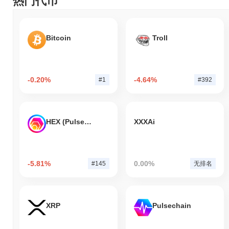
热门代币
Bitcoin
Troll
-0.20%
-4.64%
#1
#392
HEX (Pulsechain)
XXXAi
-5.81%
0.00%
#145
无排名
XRP
Pulsechain