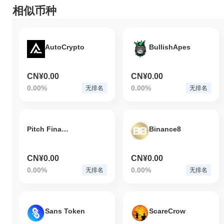
相似币种
AutoCrypto
BullishApes
CN¥0.00
CN¥0.00
0.00%
0.00%
无排名
无排名
Pitch Finance Token
Binance8
CN¥0.00
CN¥0.00
0.00%
0.00%
无排名
无排名
Sans Token
ScareCrow