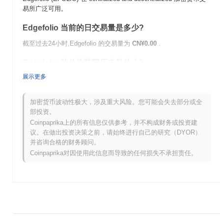
易所广泛可用。
Edgefolio 当前的日交易量是多少?
截至过去24小时,Edgefolio 的交易量为
CN¥0.00
.
Edgefolio 的价格范围历史是什么?
展示更多
历史最高价(ATH):
CN¥2.62
历史最低价(ATL):
CN¥0.00
加密货币波动性极大，涉及重大风险。您可能会失去部分或全
Edgefolio 目前的交易价格低于其ATH
~99.97%
.
部投资。
Coinpaprika上的所有信息仅供参考，并不构成财务或投资建
与更广泛的加密市场相比,Edgefolio 的表现如何?
议。在做出投资决策之前，请始终进行自己的研究（DYOR）
并咨询合格的财务顾问。
在过去7天里,Edgefolio 上涨了
0.00%
,表现优于整体加密市场 其下
跌了
0.28%
。这表明相对于更广泛的市场势头,EFOLIO 的价格走势
Coinpaprika对因使用此信息而导致的任何损失不承担责任。
表现强劲。