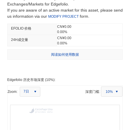
Exchanges/Markets for Edgefolio.
If you are aware of an active market for this asset, please send
us information via our
form.
MODIFY PROJECT
CN¥0.00
EFOLIO 价格
0.00%
CN¥0.00
24H成交量
0.00%
阅读如何使用数据
Edgefolio 历史市场深度 (10%):
7日
Zoom:
深度门槛:
10%