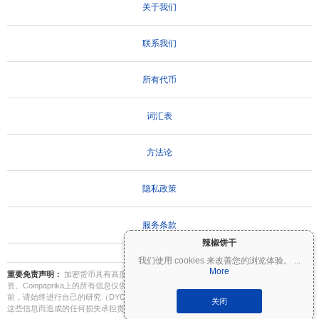
关于我们
联系我们
所有代币
词汇表
方法论
隐私政策
服务条款
辣椒饼干
我们使用 cookies 来改善您的浏览体验。
...
More
重要免责声明：
加密货币具有高度波动性，存在重大风险。您可能会损失部分或全部投
资。Coinpaprika上的所有信息仅供参考，不构成财务或投资建议。在做出投资决策之
前，请始终进行自己的研究（DYOR）并咨询合格的财务顾问。Coinpaprika不对因使用
关闭
这些信息而造成的任何损失承担责任。