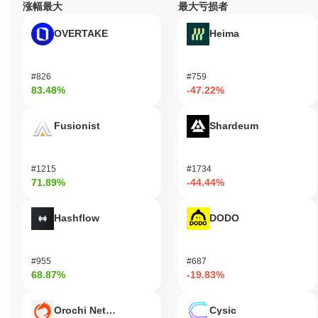
涨幅最大
最大亏损者
OVERTAKE
Heima
#826
#759
83.48%
-47.22%
Fusionist
Shardeum
#1215
#1734
71.89%
-44.44%
Hashflow
DODO
#955
#687
68.87%
-19.83%
Orochi Network
Cysic