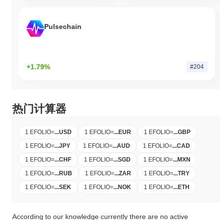
Pulsechain
+1.79%
#204
热门计算器
1 EFOLIO
=
...
USD
1 EFOLIO
=
...
EUR
1 EFOLIO
=
...
GBP
1 EFOLIO
=
...
JPY
1 EFOLIO
=
...
AUD
1 EFOLIO
=
...
CAD
1 EFOLIO
=
...
CHF
1 EFOLIO
=
...
SGD
1 EFOLIO
=
...
MXN
1 EFOLIO
=
...
RUB
1 EFOLIO
=
...
ZAR
1 EFOLIO
=
...
TRY
1 EFOLIO
=
...
SEK
1 EFOLIO
=
...
NOK
1 EFOLIO
=
...
ETH
According to our knowledge currently there are no active