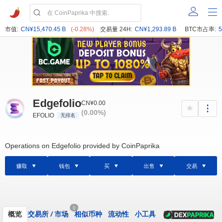
市值:
CN¥15,470.45 B
(-0.28%)
交易量 24H:
CN¥1,293.89 B
BTC市占率:
5
Edgefolio
CN¥0.00
(0.00%)
EFOLIO
无排名
Operations on Edgefolio provided by CoinPaprika
赚取
钱包
买
出售
交易
0
概览
交易所
/
市场
相似币种
流动性
小工具