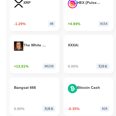
XRP
HEX (Pulsechain)
-1.29%
+4.94%
#6
#154
The White Bull
XXXAi
+13.01%
0.00%
#6239
无排名
Bangsat 666
Bitcoin Cash
0.00%
-0.35%
无排名
#26