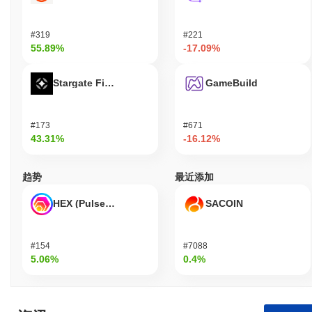
#319
#221
55.89%
-17.09%
Stargate Finance
GameBuild
#173
#671
43.31%
-16.12%
趋势
最近添加
HEX (Pulsechain)
SACOIN
#154
#7088
5.06%
0.4%