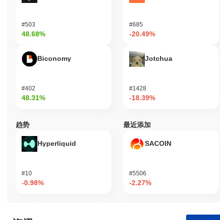
#503
#685
48.68%
-20.49%
Biconomy
Jotchua
#402
#1428
48.31%
-18.39%
趋势
最近添加
Hyperliquid
SACOIN
#10
#5506
-0.98%
-2.27%