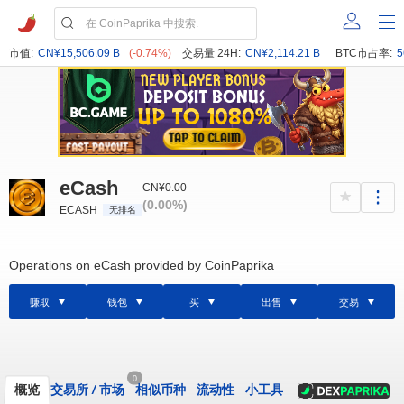
市值:
CN¥15,506.09 B
(-0.74%)
交易量 24H:
CN¥2,114.21 B
BTC市占率:
5
eCash
CN¥0.00
(0.00%)
ECASH
无排名
Operations on eCash provided by CoinPaprika
赚取
钱包
买
出售
交易
0
概览
交易所
/
市场
相似币种
流动性
小工具