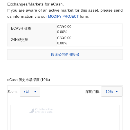
Exchanges/Markets for eCash.
If you are aware of an active market for this asset, please send
us information via our
form.
MODIFY PROJECT
CN¥0.00
ECASH 价格
0.00%
CN¥0.00
24H成交量
0.00%
阅读如何使用数据
eCash 历史市场深度 (10%):
7日
Zoom:
深度门槛:
10%