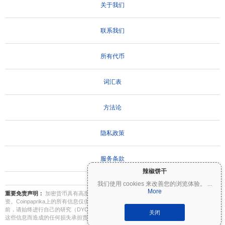
关于我们
联系我们
所有代币
词汇表
方法论
隐私政策
服务条款
辣椒饼干
我们使用 cookies 来改善您的浏览体验。
...
More
重要免责声明：
加密货币具有高度波动性，存在重大风险。您可能会损失部分或全部投
资。Coinpaprika上的所有信息仅供参考，不构成财务或投资建议。在做出投资决策之
前，请始终进行自己的研究（DYOR）并咨询合格的财务顾问。Coinpaprika不对因使用
关闭
这些信息而造成的任何损失承担责任。