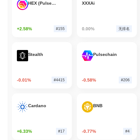
HEX (Pulsechain)
XXXAi
+2.58%
0.00%
#155
无排名
Stealth
Pulsechain
-0.01%
-0.58%
#4415
#206
Cardano
BNB
+6.33%
-0.77%
#17
#4