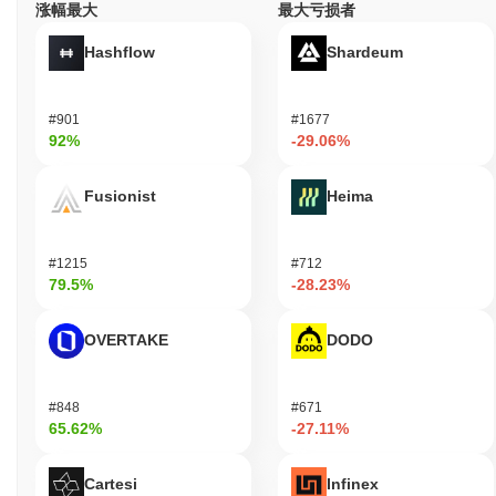
涨幅最大
最大亏损者
Hashflow
Shardeum
#901
#1677
92%
-29.06%
Fusionist
Heima
#1215
#712
79.5%
-28.23%
OVERTAKE
DODO
#848
#671
65.62%
-27.11%
Cartesi
Infinex