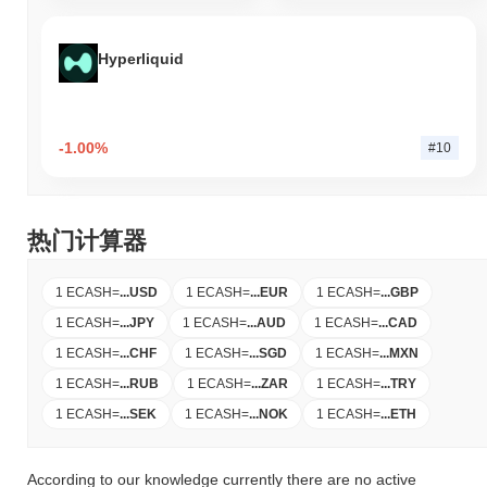
Hyperliquid
-1.00%
#10
热门计算器
1 ECASH
=
...
USD
1 ECASH
=
...
EUR
1 ECASH
=
...
GBP
1 ECASH
=
...
JPY
1 ECASH
=
...
AUD
1 ECASH
=
...
CAD
1 ECASH
=
...
CHF
1 ECASH
=
...
SGD
1 ECASH
=
...
MXN
1 ECASH
=
...
RUB
1 ECASH
=
...
ZAR
1 ECASH
=
...
TRY
1 ECASH
=
...
SEK
1 ECASH
=
...
NOK
1 ECASH
=
...
ETH
According to our knowledge currently there are no active