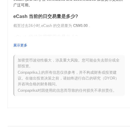
广泛可用。
eCash 当前的日交易量是多少?
截至过去24小时,eCash 的交易量为
CN¥0.00
.
eCash 的价格范围历史是什么?
展示更多
历史最高价(ATH):
CN¥0.003305
历史最低价(ATL):
CN¥0.00
加密货币波动性极大，涉及重大风险。您可能会失去部分或全
eCash 目前的交易价格低于其ATH
~99.91%
.
部投资。
Coinpaprika上的所有信息仅供参考，并不构成财务或投资建
与更广泛的加密市场相比,eCash 的表现如何?
议。在做出投资决策之前，请始终进行自己的研究（DYOR）
并咨询合格的财务顾问。
在过去7天里,eCash 上涨了
0.00%
,表现优于整体加密市场 其下跌
了
0.74%
。这表明相对于更广泛的市场势头,ECASH 的价格走势表
Coinpaprika对因使用此信息而导致的任何损失不承担责任。
现强劲。