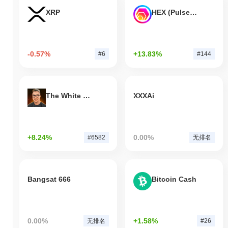
XRP
HEX (Pulsechain)
-0.57%
+13.83%
#6
#144
The White Bull
XXXAi
+8.24%
0.00%
#6582
无排名
Bangsat 666
Bitcoin Cash
0.00%
+1.58%
无排名
#26