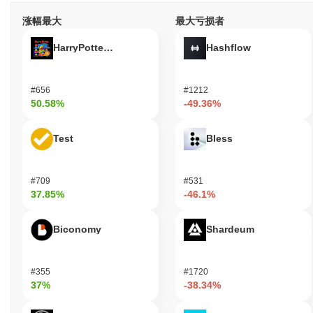
涨幅最大
最大亏损者
HarryPotterObamaSonic10Inu (ETH)
Hashflow
#656
#1212
50.58%
-49.36%
Test
Bless
#709
#531
37.85%
-46.1%
Biconomy
Shardeum
#355
#1720
37%
-38.34%