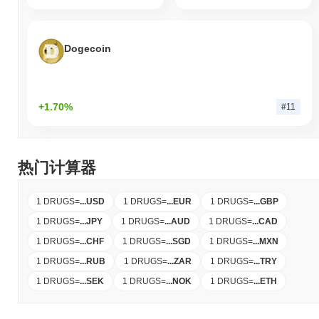
Dogecoin
+1.70%
#11
热门计算器
1 DRUGS
=
...
USD
1 DRUGS
=
...
EUR
1 DRUGS
=
...
GBP
1 DRUGS
=
...
JPY
1 DRUGS
=
...
AUD
1 DRUGS
=
...
CAD
1 DRUGS
=
...
CHF
1 DRUGS
=
...
SGD
1 DRUGS
=
...
MXN
1 DRUGS
=
...
RUB
1 DRUGS
=
...
ZAR
1 DRUGS
=
...
TRY
1 DRUGS
=
...
SEK
1 DRUGS
=
...
NOK
1 DRUGS
=
...
ETH