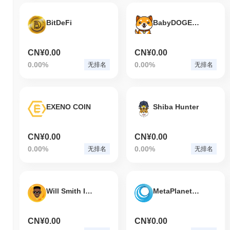
BitDeFi
BabyDOGE 2.0
CN¥0.00
CN¥0.00
0.00%
0.00%
无排名
无排名
EXENO COIN
Shiba Hunter
CN¥0.00
CN¥0.00
0.00%
0.00%
无排名
无排名
Will Smith Inu
MetaPlanetZone
CN¥0.00
CN¥0.00