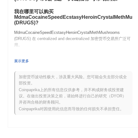
我在哪里可以购买
MdmaCocaineSpeedEcstasyHeroinCrystalMethMus
(DRUGS)?
MdmaCocaineSpeedEcstasyHeroinCrystalMethMushrooms
(DRUGS) 在 centralized and decentralized 加密货币交易所广泛可
用。
MdmaCocaineSpeedEcstasyHeroinCrystalMethMus
展示更多
当前的日交易量是多少?
截至过去24小
加密货币波动性极大，涉及重大风险。您可能会失去部分或全
时,MdmaCocaineSpeedEcstasyHeroinCrystalMethMushrooms 的
部投资。
交易量为
CN¥0.00
.
Coinpaprika上的所有信息仅供参考，并不构成财务或投资建
议。在做出投资决策之前，请始终进行自己的研究（DYOR）
MdmaCocaineSpeedEcstasyHeroinCrystalMethMus
的价格范围历史是什么?
并咨询合格的财务顾问。
Coinpaprika对因使用此信息而导致的任何损失不承担责任。
历史最高价(ATH):
CN¥1,677.01
历史最低价(ATL):
CN¥0.00
MdmaCocaineSpeedEcstasyHeroinCrystalMethMushrooms 目前
的交易价格低于其ATH
~98.44%
.