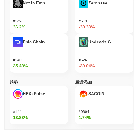
Not in Employment, Education, or Training
Zerobase
#549
#513
36.2%
-30.33%
Epic Chain
Undeads Games
#540
#526
35.48%
-30.04%
趋势
最近添加
HEX (Pulsechain)
SACOIN
#144
#9804
13.83%
1.74%