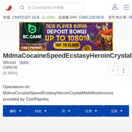
市值:
CN¥15,627.16 B
(1.10%)
交易量 24H:
CN¥2,230.66 B
BTC市占率:
5
MdmaCocaineSpeedEcstasyHeroinCrysta
DRUGS
无排名
CN¥0.00
(0.00%)
Operations on
MdmaCocaineSpeedEcstasyHeroinCrystalMethMushrooms
provided by CoinPaprika
赚取
钱包
买
出售
交易