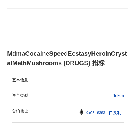
与更广泛的加密市场相
比,MdmaCocaineSpeedEcstasyHeroinCrystalMethM
的表现如何?
在过去7天
里,MdmaCocaineSpeedEcstasyHeroinCrystalMethMushrooms 上
涨了
0.00%
,表现不及整体加密市场 其上涨了
1.10%
。这表明相对
于更广泛的市场势头,DRUGS 的价格走势暂时滞后。
MdmaCocaineSpeedEcstasyHeroinCryst
alMethMushrooms (DRUGS) 指标
基本信息
资产类型
Token
合约地址
复制
0xC6...8383