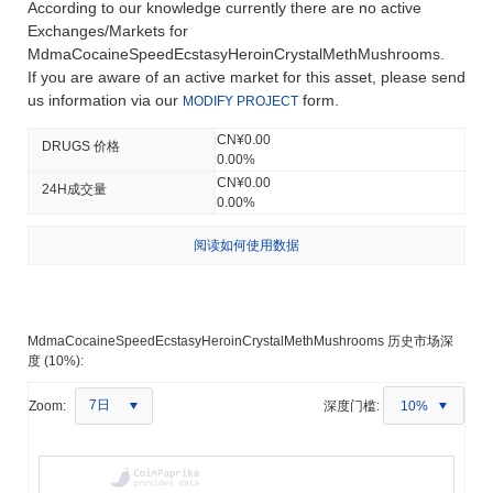
According to our knowledge currently there are no active
Exchanges/Markets for
MdmaCocaineSpeedEcstasyHeroinCrystalMethMushrooms.
If you are aware of an active market for this asset, please send
us information via our
form.
MODIFY PROJECT
CN¥0.00
DRUGS 价格
0.00%
CN¥0.00
24H成交量
0.00%
阅读如何使用数据
MdmaCocaineSpeedEcstasyHeroinCrystalMethMushrooms 历史市场深
度 (10%):
7日
Zoom:
深度门槛:
10%