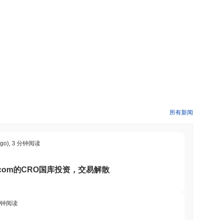
，培养了一个鼓励用户参与和互动的活跃生态系统。Baby Pepe
心化应用程序的兼容性。 该项目采用了通货紧缩机制，其中一部分
by Pepe通过定期对项目发展和倡议进行投票，强调社区参
 Pepe与多个NFT平台和DeFi项目建立了合作关系，增强了其在
影响力，还为用户提供了多样化的参与机会，如质押和参与流动性
作的关注使其在竞争激烈的加密市场中脱颖而出。
费用，使用户能够发送价值并与去中心化应用程序（dApps）互
得奖励。此外，BABYPEPE还可能促进治理参与，使持有者能
为构建dApps和集成提供了基础，促进了生态系统内的创新。该项
BYPEPE还可以用于链下应用程序，如折扣或会员福利，丰富整
所有新闻
创造一个活跃和互动的社区。
ago)
,
3 分钟阅读
月宣布了显著更新。该项目目前专注于通过整合新功能和改善用户体验
其流动性和市场活动。 此外，该项目在社交媒体上保持活跃，与社区
.com的CRO国库投资，交易解散
理模型允许社区对未来发展进行输入，进一步巩固其活跃状态。这
应市场趋势和社区需求。
分钟阅读
们能够参与一个充满趣味和社区驱动的代币。它提供工具和资源，包