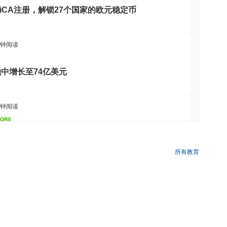
 主要用户包括零售投资者和寻求投资于体现互联网文化精神的轻
欧盟MiCA注册，解锁27个国家的欧元稳定币
够参与治理和决策过程。 次要参与者，如内容创作者和流动性提
协作环境培养了社区意识，同时促进了Baby Pepe生态系统
分钟阅读
易并维护网络的完整性。在此模型中，参与者可以通过质押一定数量的
中增长至74亿美元
协议采用先进的加密技术，如椭圆曲线数字签名算法（ECDSA），
和未经授权的访问。 通过质押奖励来对齐激励，这些奖励分配给
恶意或疏忽的验证者可能会失去其质押的代币，从而阻止任何欺诈
分钟阅读
行审计，并保持治理流程，允许社区参与决策。客户实现的多样性也有
TORS
至九月，参议院民主党人坚持不懈
所有教育
年中，该项目遭遇了来自加密社区部分成员的反对，原因是其与Pepe青
其在加密领域内包容性和代表性的讨论。 Baby Pepe团队通
分钟阅读
动了社区参与活动，以澄清他们的使命和价值观，旨在使项目远离
的声音在决策过程中被听到。 Baby Pepe面临的持续风险包
审计、与社区的透明沟通以及积极参与监管动态来减轻这些风险，
领域植入代币化旗帜
标与市场洞察