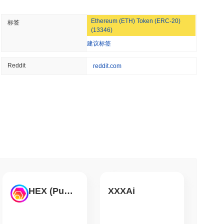
 分钟阅读
Ethereum (ETH) Token (ERC-20)
标签
应用中增加华尔街，提供4,000只股票
(13346)
用。 最活跃的平台是
NonKyc.io
,其中
BABYPEPE/USDT
交易对的24
建议标签
 V2 (Ethereum)。
钟阅读
Reddit
reddit.com
比增加了
61.15%
。这表明交易活动短期增加。
股票和加密ETF经纪交易商许可证
钟阅读
TORS
会临近时停滞不前
 位。该数字是根据其 420 690 000 000 个 BABYPEPE 代币的
钟阅读
HEX (Pulsechain)
XXXAi
代币化存款