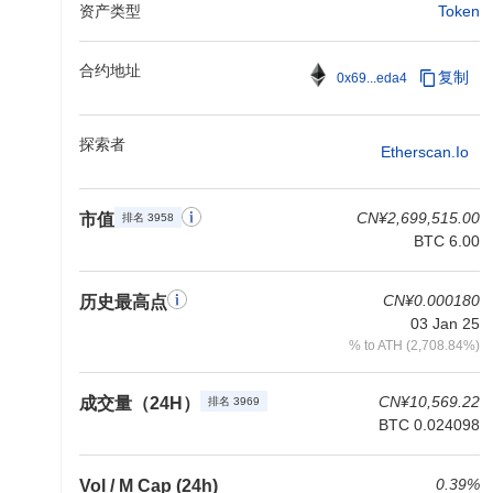
资产类型
Token
合约地址
复制
0x69...eda4
探索者
Etherscan.io
CN¥2,699,515.00
市值
排名 3958
BTC 6.00
CN¥0.000180
历史最高点
03 Jan 25
% to ATH (2,708.84%)
CN¥10,569.22
成交量（24H）
排名 3969
BTC 0.024098
0.39%
Vol / M Cap (24h)