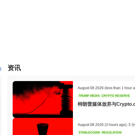
Baby Pepe通过其独特的社区驱动治理和创新的代币经济学而与众不同
建立在以太坊区块链上，利用ERC-20标准，确保与各种钱包和去中
交易费用被销毁，促进稀缺性并可能随着时间的推移增加价值。此外，Ba
与，增强用户的自主权，并在持有者中培养强烈的归属感。 此外，Baby
更广泛的加密生态系统中的实用性和整合性。这些合作不仅扩大了其
池。总体而言，Baby Pepe对社区治理、创新代币经济学和战略合
你可以用Baby Pepe做什么？
BABYPEPE代币在其生态系统中具有多种实用功能。主要用于交易和
动。持有者可以选择质押他们的代币，为网络安全做出贡献，同时可能获
够对影响项目方向的提案进行投票。 对于开发者而言，BABYPEPE
资讯
目还可能支持各种钱包和市场，增强用户的可及性和可用性。此外，BA
况
体用户体验。总体而言，BABYPEPE代币旨在赋能用户和开发者，
Baby Pepe仍然活跃或相关吗？
August 08 2026
(less than 1 hour 
Baby Pepe通过最近的社区参与和开发努力保持活跃，2023年9
TRUMP MEDIA
CRYPTO RESERVE
来增强其生态系统。Baby Pepe在多个交易平台上保持存在，支持
特朗普媒体放弃与Crypto
通过定期更新和讨论进行互动，表明其在加密领域的持续相关性。治
些指标共同支持Baby Pepe在表情包币领域的持续相关性，因为它适
Baby Pepe是为谁设计的？
August 08 2026
(3 hours ago)
,
3 
Baby Pepe是为加密货币爱好者和表情包文化爱好者设计的，使他
STABLECOINS
REGULATION