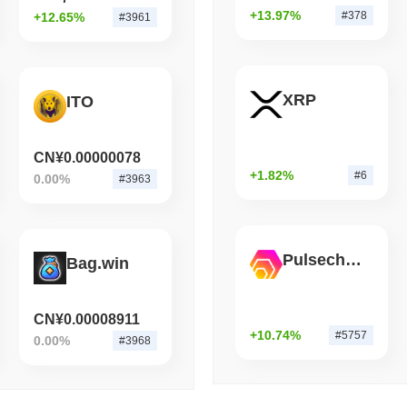
在过去7天里,Baby Pepe 上涨了
1.77%
,表现优于整体加密市场 其上
+13.97%
#378
+12.65%
#3961
走势表现强劲。
August 07 2026
(1 day ago)
,
3 分
STABLECOIN
JAPAN
JPYC融资3800万美元，物
XRP
ITO
CN¥0.00000078
+1.82%
#6
0.00%
#3963
Pulsechain Bridged HEX (Pulsechain)
Bag.win
CN¥0.00008911
+10.74%
#5757
0.00%
#3968