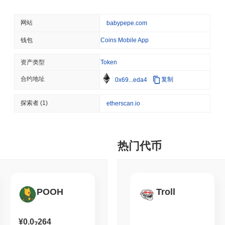
August 07 2026
(23 hours ago)
,
3
COINBASE
TRADING
我在哪里可以购买 Baby Pepe (BABYPEPE)?
网站
babypepe.com
Coinbase在其英国加密
Baby Pepe (BABYPEPE) 在 centralized 加密货币交易所广泛可
钱包
Coins Mobile App
小时交易量超过
CN¥189.94
。 其他交易所包括
NonKyc.io
和 Uniswap
资产类型
Token
August 07 2026
(1 day ago)
,
3 分
Baby Pepe 当前的日交易量是多少?
SEC
ETFS
合约地址
复制
0x69...eda4
截至过去24小时,Baby Pepe 的交易量为
CN¥10,569.22
, 与前一天相
Wintermute获得美国
Baby Pepe 的价格范围历史是什么?
探索者
(1)
etherscan.io
历史最高价(ATH):
CN¥0.000180
August 07 2026
(1 day ago)
,
3 分
历史最低价(ATL):
CN¥0.00
CRYPTO REGULATIONS
US REGULA
热门代币
Baby Pepe 目前的交易价格低于其ATH
~96.44%
.
CLARITY法案在八月休
Baby Pepe 当前的市值是多少?
Baby Pepe 的市值约为
CN¥2,699,515.00
,按市场规模在全球排名第 3958
August 07 2026
(1 day ago)
,
3 分
POOH
Troll
流通供应量计算的。
TOKENIZATION
BANKS
富国银行加入银行竞赛以
与更广泛的加密市场相比,Baby Pepe 的表现如何?
¥0.0
264
7