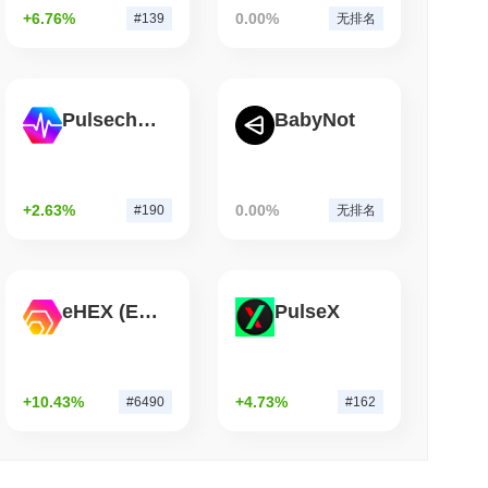
涨了
0.32%
。这表明相对于更广泛的市场势头,BABYPEPE 的价格
+6.76%
0.00%
#139
无排名
钟阅读
流巨头AZ-COM Maruwa押注日元稳定币
Pulsechain
BabyNot
+2.63%
0.00%
#190
无排名
eHEX (Ethereum)
PulseX
+10.43%
+4.73%
#6490
#162