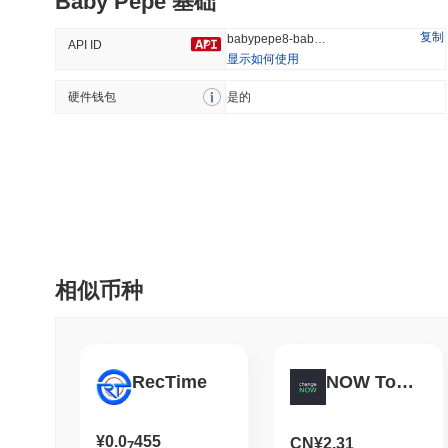
Baby Pepe 基础
37.33%
-15.77%
复制
babypepe8-baby-pepe
API ID
显示如何使用
硬件钱包
趋势
是的
最近添加
HEX (Pulsechain)
SACOIN
#139
#10482
6.94%
1.6%
相似币种
RecTime
NOW Token
¥0.0
455
CN¥2.31
7