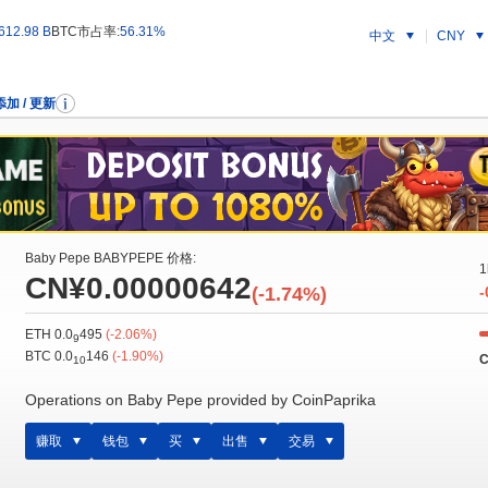
612.98 B
BTC市占率:
56.31%
中文
CNY
添加 / 更新
Baby Pepe BABYPEPE 价格:
1
CN¥0.00000642
(-1.74%)
-
ETH 0.0
495
(-2.06%)
9
BTC 0.0
146
(-1.90%)
C
10
Operations on Baby Pepe provided by CoinPaprika
赚取
钱包
买
出售
交易