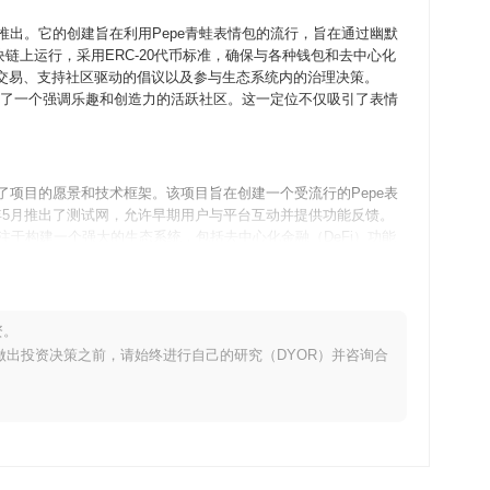
23年推出。它的创建旨在利用Pepe青蛙表情包的流行，旨在通过幽默
链上运行，采用ERC-20代币标准，确保与各种钱包和去中心化
进交易、支持社区驱动的倡议以及参与生态系统内的治理决策。
培养了一个强调乐趣和创造力的活跃社区。这一定位不仅吸引了表情
概述了项目的愿景和技术框架。该项目旨在创建一个受流行的Pepe表
23年5月推出了测试网，允许早期用户与平台互动并提供功能反馈。
注于构建一个强大的生态系统，包括去中心化金融（DeFi）功能
，该模型于2023年6月实施，确保所有参与者都有平等的机会获取
epe在接下来的几个月中的增长和社区参与奠定了基础。
资。
提升用户体验和可扩展性，计划于2024年第一季度进行。此次升级
。在做出投资决策之前，请始终进行自己的研究（DYOR）并咨询合
外，Baby Pepe还在与DeFi领域的其他项目进行战略合
加Baby Pepe持有者的实用性。项目将通过官方渠道监测这