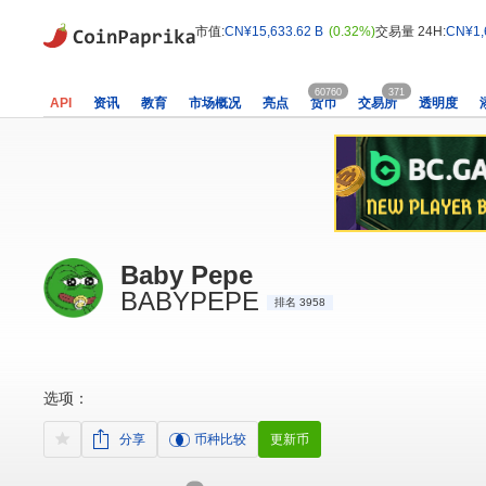
市值:
CN¥15,633.62 B
(0.32%)
交易量 24H:
CN¥1,
60760
371
API
资讯
教育
市场概况
亮点
货币
交易所
透明度
Baby Pepe
BABYPEPE
排名 3958
选项：
分享
币种比较
更新币