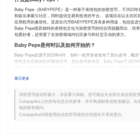
Baby Pepe（BABYPEPE）是一种基于表情包的加密货币，于20
和娱乐来吸引社区，同时提供交易和投资的平台。 该项目在以太坊区块
应用程序的兼容性。其原生代币BABYPEPE具有多种用途，包括促
Baby Pepe因其独特的表情包文化与加密货币的结合而脱颖而出，
包爱好者，还突显了在加密领域内社区参与和社交互动的潜力。
Baby Pepe是何时以及如何开始的？
Baby Pepe起源于2023年4月，当时一组开发者发布了其白皮书，
情包文化启发的社区驱动代币。在白皮书发布后，Baby Pepe于20
随后，主网于2023年6月推出，标志着代币正式进入市场。早期开发专
和社区参与倡议。Baby Pepe代币的初始分配通过公平启动模型进行
展示更多
代币，而不受预售分配或私人融资轮的影响。这些基础步骤为Baby P
Baby Pepe接下来有什么计划？
加密货币波动性极大，涉及重大风险。您可能会失去部分或全部投
根据官方更新，Baby Pepe正在为一项重要的协议升级做准备，旨在
Coinpaprika上的所有信息仅供参考，并不构成财务或投资建议
将引入新功能，旨在提高交易速度并降低费用，使平台对用户更具可及性。此
格的财务顾问。
作，预计将在未来几个月内发布相关公告。这些合作旨在扩展生态系统并增
Coinpaprika对因使用此信息而导致的任何损失不承担责任。
些倡议的进展，确保透明度和社区参与，推动其路线图的实施。
Baby Pepe的独特之处是什么？