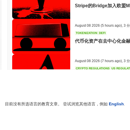
括用户友好的钱包和社区参与平台，以促进生态系统内的参与和互动。
Stripe的Bridge加入
松项目的表情包收藏者。该代币作为交易和社区活动的媒介，使用户能
供者，通过质押和交易活动参与，促进代币的流动性和整体市场存在。这种
的增长和可持续性。
August 08 2026
(5 hours ago)
,
3 
Baby Pepe是如何保障安全的？
TOKENIZATION
DEFI
Baby Pepe采用权益证明（PoS）共识机制，验证者负责确认交
代币化资产在去中心化金融
Baby Pepe代币成为验证者，这激励他们诚实行事并保护网络。 该
以确保安全的身份验证和数据完整性。这种加密技术保护交易免受篡改
验证者以奖励他们在网络中的参与。此外，该协议还包含削减机制，
August 08 2026
(7 hours ago)
,
3 
或管理不善的尝试。 为了进一步增强安全性，Baby Pepe定期进
助于网络的韧性，确保其能够抵御潜在的漏洞或攻击。
CRYPTO REGULATIONS
US REGULA
CLARITY法案投票推迟
Baby Pepe是否面临任何争议或风险？
Baby Pepe面临一些与社区治理争议和品牌相关的担忧。在2023
蛙表情包的关联，该表情包与各种政治争议有关。这引发了关于项目身份及
August 08 2026
(9 hours ago)
,
3 
过强调其致力于创建一个积极和包容的社区来应对这些担忧。他们启
目前没有所选语言的教育文章。 尝试浏览其他语言，例如
English
.
TOKENIZATION
TETHER
与该表情包相关的任何负面含义。此外，他们实施了治理机制，以确保社区
括市场波动和监管审查，这在加密货币领域是常见的。团队通过定期
泰达在沙特阿拉伯房地产
以确保合规性和可持续性。
Baby Pepe (BABYPEPE) 常见问题 – 关键指