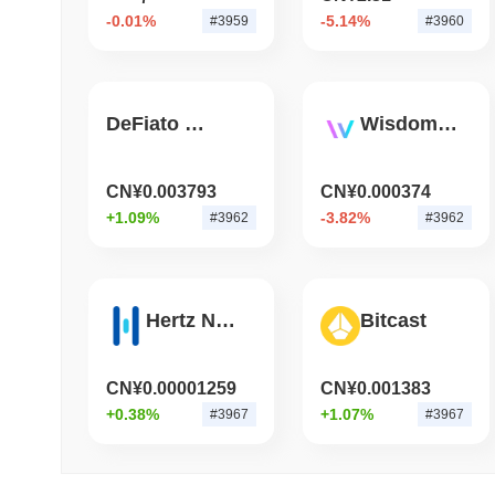
-0.01%
-5.14%
#3959
#3960
DeFiato [via ChainPort.io]
Wisdomise AI
CN¥0.003793
CN¥0.000374
+1.09%
-3.82%
#3962
#3962
Hertz Network
Bitcast
CN¥0.00001259
CN¥0.001383
+0.38%
+1.07%
#3967
#3967