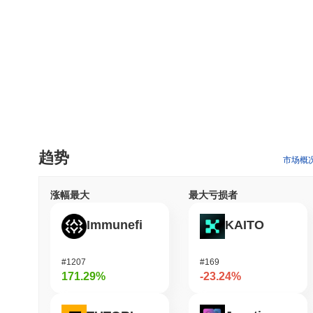
趋势
市场概
涨幅最大
最大亏损者
Immunefi
KAITO
#1207
#169
171.29%
-23.24%