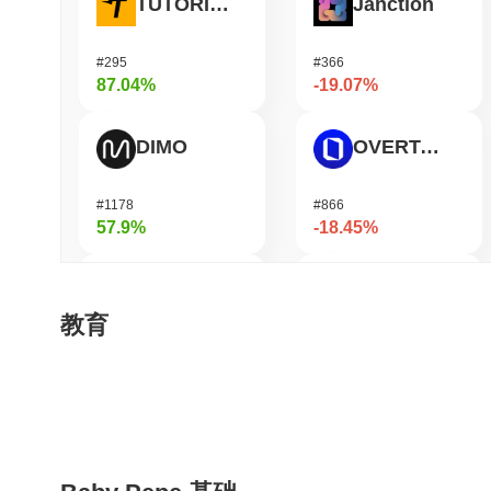
TUTORIAL
Janction
#295
#366
87.04%
-19.07%
DIMO
OVERTAKE
#1178
#866
57.9%
-18.45%
Simon's Cat
Humanity
教育
#662
#187
52.1%
-16.47%
Bluwhale
Pirate Nation Token
#553
#1758