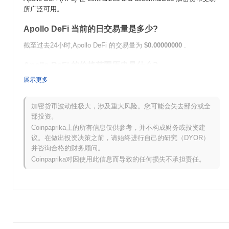
所广泛可用。
Apollo DeFi 当前的日交易量是多少?
截至过去24小时,Apollo DeFi 的交易量为
$0.00000000
.
Apollo DeFi 的价格范围历史是什么?
展示更多
历史最高价(ATH):
$0.000482
历史最低价(ATL):
$0.00000000
加密货币波动性极大，涉及重大风险。您可能会失去部分或全
Apollo DeFi 目前的交易价格低于其ATH
~100.00%
.
部投资。
Coinpaprika上的所有信息仅供参考，并不构成财务或投资建
与更广泛的加密市场相比,Apollo DeFi 的表现如何?
议。在做出投资决策之前，请始终进行自己的研究（DYOR）
并咨询合格的财务顾问。
在过去7天里,Apollo DeFi 上涨了
0.00%
,表现优于整体加密市场 其
下跌了
0.69%
。这表明相对于更广泛的市场势头,APL 的价格走势
Coinpaprika对因使用此信息而导致的任何损失不承担责任。
表现强劲。