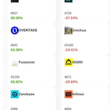
#927
#729
89.08%
-27.54%
OVERTAKE
Jotchua
#842
#1430
63.38%
-24.41%
Fusionist
DODO
#1259
#671
60.82%
-20.69%
Zerobase
Infinex
#388
#684