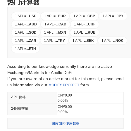
热门计算器
1 APL
=
...
USD
1 APL
=
...
EUR
1 APL
=
...
GBP
1 APL
=
...
JPY
1 APL
=
...
AUD
1 APL
=
...
CAD
1 APL
=
...
CHF
1 APL
=
...
SGD
1 APL
=
...
MXN
1 APL
=
...
RUB
1 APL
=
...
ZAR
1 APL
=
...
TRY
1 APL
=
...
SEK
1 APL
=
...
NOK
1 APL
=
...
ETH
According to our knowledge currently there are no active
Exchanges/Markets for Apollo DeFi.
If you are aware of an active market for this asset, please send
us information via our
form.
MODIFY PROJECT
CN¥0.00
APL 价格
0.00%
CN¥0.00
24H成交量
0.00%
阅读如何使用数据