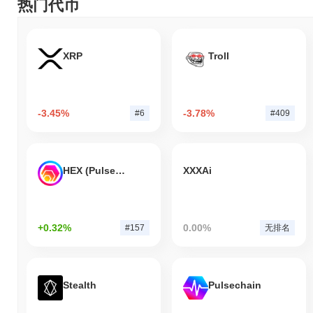
热门代币
XRP
Troll
-3.45%
-3.78%
#6
#409
HEX (Pulsechain)
XXXAi
+0.32%
0.00%
#157
无排名
Stealth
Pulsechain