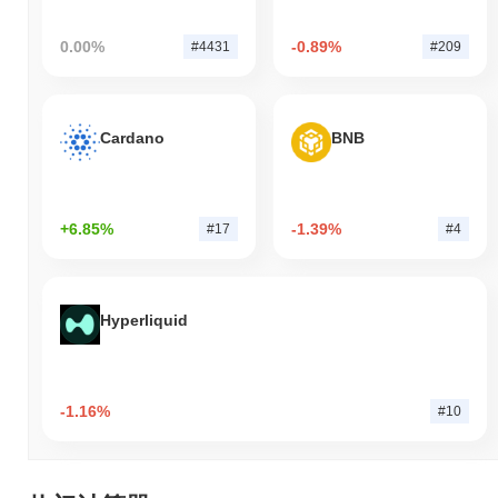
0.00%
-0.89%
#4431
#209
Cardano
BNB
+6.85%
-1.39%
#17
#4
Hyperliquid
-1.16%
#10