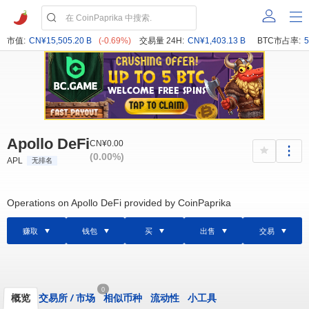
市值:
CN¥15,505.20 B
(-0.69%)
交易量 24H:
CN¥1,403.13 B
BTC市占率:
5
Apollo DeFi
CN¥0.00
(0.00%)
APL
无排名
Operations on Apollo DeFi provided by CoinPaprika
赚取
钱包
买
出售
交易
0
概览
交易所
/
市场
相似币种
流动性
小工具