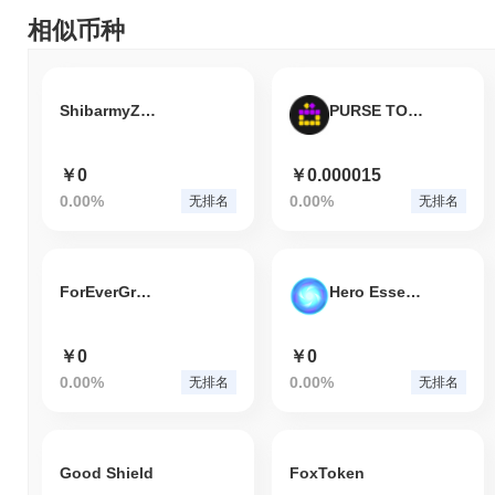
相似币种
ShibarmyZilla
PURSE TOKEN
￥0
￥0.000015
0.00%
0.00%
无排名
无排名
ForEverGrow Token
Hero Essence
￥0
￥0
0.00%
0.00%
无排名
无排名
Good Shield
FoxToken