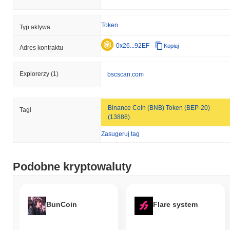
Token
Typ aktywa
0x26...92EF
Kopiuj
Adres kontraktu
Explorerzy
(1)
bscscan.com
Binance Coin (BNB) Token (BEP-20)
Tagi
(13886)
Zasugeruj tag
Podobne kryptowaluty
BunCoin
Flare system