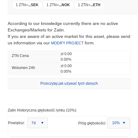
1 ZTN
=
...
SEK
1 ZTN
=
...
NOK
1 ZTN
=
...
ETH
According to our knowledge currently there are no active
Exchanges/Markets for Zatin.
If you are aware of an active market for this asset, please send
us information via our
form.
MODIFY PROJECT
zł 0.00
ZTN Cena
0.00%
zł 0.00
Wolumen 24h
0.00%
Przeczytaj jak używać tych danych
Zatin Historyczna głębokość rynku (10%):
Powiększ:
7d
Próg głębokości:
10%