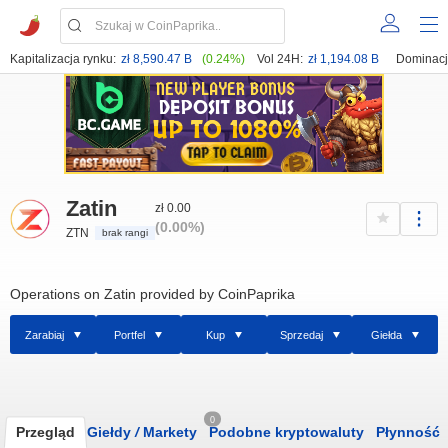
Kapitalizacja rynku:
zł 8,590.47 B
(0.24%)
Vol 24H:
zł 1,194.08 B
Dominacj
Zatin
zł 0.00
(0.00%)
ZTN
brak rangi
Operations on Zatin provided by CoinPaprika
Zarabiaj
Portfel
Kup
Sprzedaj
Giełda
0
Przegląd
Giełdy
/
Markety
Podobne kryptowaluty
Płynność