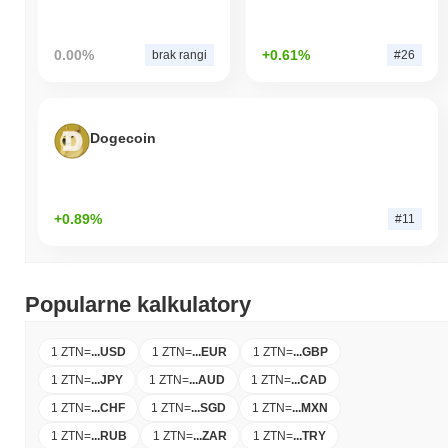
0.00%
+0.61%
brak rangi
#26
Dogecoin
+0.89%
#11
Popularne kalkulatory
1 ZTN
=
...
USD
1 ZTN
=
...
EUR
1 ZTN
=
...
GBP
1 ZTN
=
...
JPY
1 ZTN
=
...
AUD
1 ZTN
=
...
CAD
1 ZTN
=
...
CHF
1 ZTN
=
...
SGD
1 ZTN
=
...
MXN
1 ZTN
=
...
RUB
1 ZTN
=
...
ZAR
1 ZTN
=
...
TRY