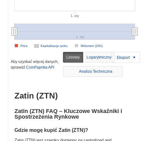
1. sty
1. sty
Price
Kapitalizacja rynku
Wolumen (24h)
Liniowy
Logarytmiczny
Eksport
Aby uzyskać więcej danych,
sprawdź
CoinPaprika API
Analiza Techniczna
Zatin (ZTN)
Zatin (ZTN) FAQ – Kluczowe Wskaźniki i
Spostrzeżenia Rynkowe
Gdzie mogę kupić Zatin (ZTN)?
Zatin (ZTN) jest szeroko dostępny na centralized and