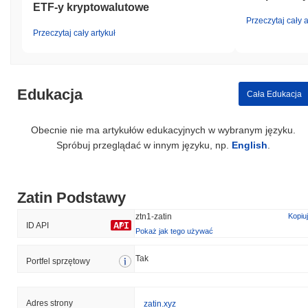
ETF-y kryptowalutowe
Przeczytaj cały a
Przeczytaj cały artykuł
Edukacja
Cała Edukacja
Obecnie nie ma artykułów edukacyjnych w wybranym języku.
Spróbuj przeglądać w innym języku, np.
English
.
Zatin Podstawy
ztn1-zatin
Kopiuj
ID API
Pokaż jak tego używać
Tak
Portfel sprzętowy
Adres strony
zatin.xyz