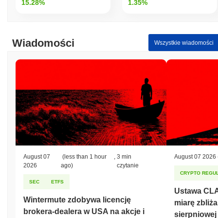
15.28%
1.35%
Wiadomości
Wszystkie wiadomości
August 07
(less than 1 hour
,
3 min
August 07 2026
2026
ago)
czytanie
CRYPTO REGUL
SEC
ETFS
Ustawa CLA
Wintermute zdobywa licencję
miarę zbliża
brokera-dealera w USA na akcje i
sierpniowej