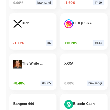
0.00%
-1.60%
brak rangi
#419
XRP
HEX (Pulsechain)
-1.77%
+15.28%
#6
#144
The White Bull
XXXAi
+8.48%
0.00%
#6305
brak rangi
Bangsat 666
Bitcoin Cash