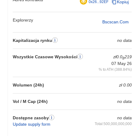
Kopiuj
0x26...92EF
Explorerzy
Bscscan.com
Kapitalizacja rynku
no data
Wszystkie Czasowe Wysokości
zł0.0
219
8
07 May 26
% to ATH (388.84%)
Wolumen (24h)
zł 0.00
Vol / M Cap (24h)
no data
Dostępne zasoby
no data
Update supply form
Total:500,000,000,000