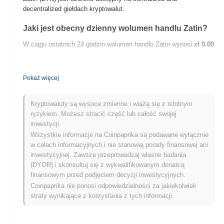
decentralized giełdach kryptowalut.
Jaki jest obecny dzienny wolumen handlu Zatin?
W ciągu ostatnich 24 godzin wolumen handlu Zatin wynosi
zł 0.00
.
Jaka jest historia zakresu cen Zatin?
Pokaż więcej
Najwyższy Poziom Historyczny (ATH):
zł0.0
219
8
Najniższy Poziom Historyczny (ATL):
zł 0.00
Kryptowaluty są wysoce zmienne i wiążą się z istotnym
ryzykiem. Możesz stracić część lub całość swojej
Zatin jest obecnie notowany
~79.54%
poniżej swojego ATH .
inwestycji.
Wszystkie informacje na Coinpaprika są podawane wyłącznie
Jak Zatin radzi sobie w porównaniu z szerszym
w celach informacyjnych i nie stanowią porady finansowej ani
rynkiem kryptowalut?
inwestycyjnej. Zawsze przeprowadzaj własne badania
(DYOR) i skonsultuj się z wykwalifikowanym doradcą
W ciągu ostatnich 7 dni Zatin zyskał
0.00%
, osiągając gorsze
finansowym przed podjęciem decyzji inwestycyjnych.
wyniki niż ogólny rynek kryptowalut który odnotował wzrost o
0.24%
Coinpaprika nie ponosi odpowiedzialności za jakiekolwiek
. Wskazuje to na tymczasowe opóźnienie w akcji cenowej
ZTN w stosunku do szerszego impulsu rynkowego.
straty wynikające z korzystania z tych informacji.