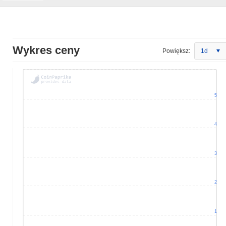
Wykres ceny
Powiększ:
1d
5
4
3
2
1