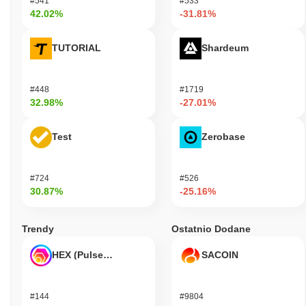
#541
#533
42.02%
-31.81%
TUTORIAL
Shardeum
#448
#1719
32.98%
-27.01%
Test
Zerobase
#724
#526
30.87%
-25.16%
Trendy
Ostatnio Dodane
HEX (Pulsechain)
SACOIN
#144
#9804