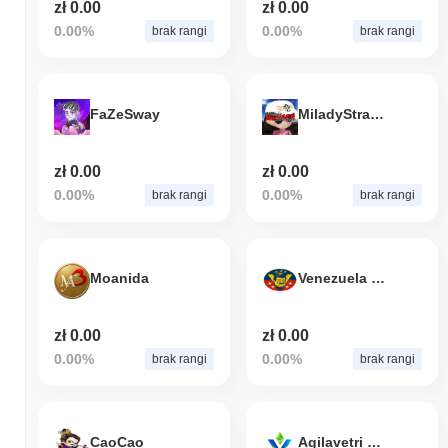
zł 0.00
zł 0.00
0.00%
0.00%
brak rangi
brak rangi
FaZeSway
MiladyStrategy
zł 0.00
zł 0.00
0.00%
0.00%
brak rangi
brak rangi
Moanida
Venezuela Nueva Libre y Eterna
zł 0.00
zł 0.00
0.00%
0.00%
brak rangi
brak rangi
CaoCao
Agilavetri Groups