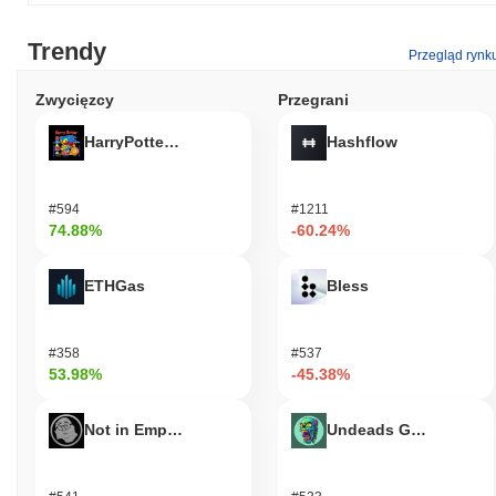
Trendy
Przegląd rynk
Zwycięzcy
Przegrani
HarryPotterObamaSonic10Inu (ETH)
Hashflow
#594
#1211
74.88%
-60.24%
ETHGas
Bless
#358
#537
53.98%
-45.38%
Not in Employment, Education, or Training
Undeads Games