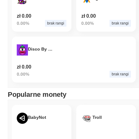
zł 0.00
zł 0.00
0.00%
0.00%
brak rangi
brak rangi
Disco By Matt Furie
zł 0.00
0.00%
brak rangi
Popularne monety
BabyNot
Troll