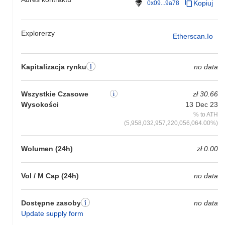
Kopiuj
0x09...9a78
Explorerzy
Etherscan.io
Kapitalizacja rynku
no data
Wszystkie Czasowe
zł 30.66
Wysokości
13 Dec 23
% to ATH
(5,958,032,957,220,056,064.00%)
Wolumen (24h)
zł 0.00
Vol / M Cap (24h)
no data
Dostępne zasoby
no data
Update supply form