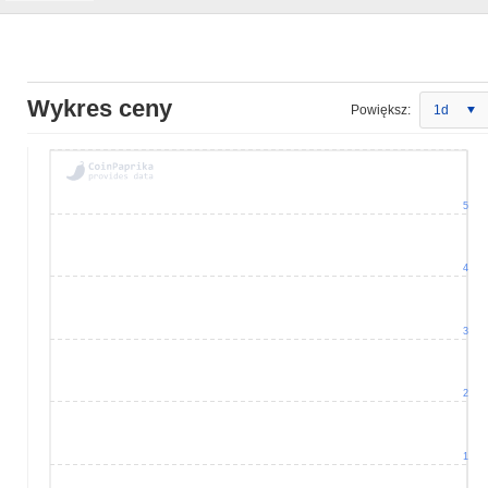
Wykres ceny
Powiększ:
1d
5
4
3
2
1