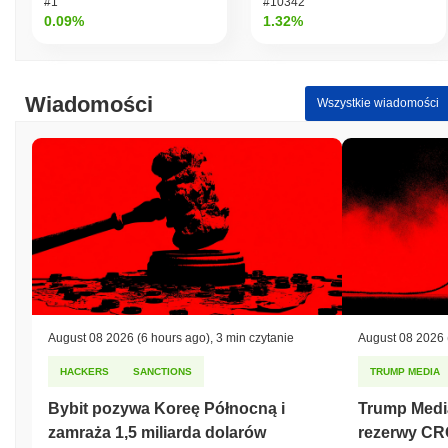
#1
#10342
0.09%
1.32%
Wiadomości
Wszystkie wiadomości
August 08 2026
(6 hours ago)
,
3 min czytanie
August 08 2026
HACKERS
SANCTIONS
TRUMP MEDIA
Bybit pozywa Koreę Północną i
Trump Medi
zamraża 1,5 miliarda dolarów
rezerwy CR