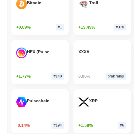
Bitcoin
Troll
+0.09%
+13.49%
#1
#370
HEX (Pulsechain)
XXXAi
+1.77%
0.00%
#140
brak rangi
Pulsechain
XRP
-0.14%
+1.58%
#194
#6