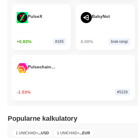
PulseX
BabyNot
+0.83%
0.00%
#165
brak rangi
Pulsechain Bridged HEX (Pulsechain)
-1.53%
#5226
Popularne kalkulatory
1 UNICHAD
=
...
USD
1 UNICHAD
=
...
EUR