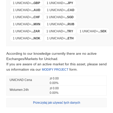
1 UNICHAD
=
...
GBP
1 UNICHAD
=
...
JPY
1 UNICHAD
=
...
AUD
1 UNICHAD
=
...
CAD
1 UNICHAD
=
...
CHF
1 UNICHAD
=
...
SGD
1 UNICHAD
=
...
MXN
1 UNICHAD
=
...
RUB
1 UNICHAD
=
...
ZAR
1 UNICHAD
=
...
TRY
1 UNICHAD
=
...
SEK
1 UNICHAD
=
...
NOK
1 UNICHAD
=
...
ETH
According to our knowledge currently there are no active
Exchanges/Markets for Unichad.
If you are aware of an active market for this asset, please send
us information via our
form.
MODIFY PROJECT
zł 0.00
UNICHAD Cena
0.00%
zł 0.00
Wolumen 24h
0.00%
Przeczytaj jak używać tych danych