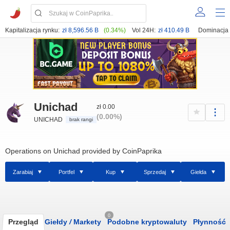
Kapitalizacja rynku:
zł 8,596.56 B
(0.34%)
Vol 24H:
zł 410.49 B
Dominacja
Unichad
zł 0.00
(0.00%)
UNICHAD
brak rangi
Operations on Unichad provided by CoinPaprika
Zarabiaj
Portfel
Kup
Sprzedaj
Giełda
0
Przegląd
Giełdy
/
Markety
Podobne kryptowaluty
Płynność