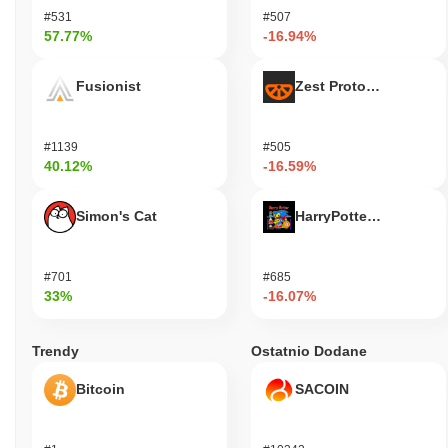
#531
#507
57.77%
-16.94%
Fusionist
Zest Protocol
#1139
#505
40.12%
-16.59%
Simon's Cat
HarryPotterObamaSoni
#701
#685
33%
-16.07%
Trendy
Ostatnio Dodane
Bitcoin
SACOIN