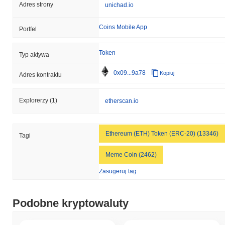
Adres strony
unichad.io
Coins Mobile App
Portfel
Token
Typ aktywa
0x09...9a78
Kopiuj
Adres kontraktu
Explorerzy
(1)
etherscan.io
Ethereum (ETH) Token (ERC-20) (13346)
Tagi
Meme Coin (2462)
Zasugeruj tag
Podobne kryptowaluty