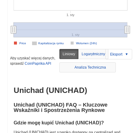
1. sty
1. sty
Price
Kapitalizacja rynku
Wolumen (24h)
Liniowy
Logarytmiczny
Eksport
Aby uzyskać więcej danych,
sprawdź
CoinPaprika API
Analiza Techniczna
Unichad (UNICHAD)
Unichad (UNICHAD) FAQ – Kluczowe
Wskaźniki i Spostrzeżenia Rynkowe
Gdzie mogę kupić Unichad (UNICHAD)?
Unichad (UNICHAD) jest szeroko dostępny na centralized and