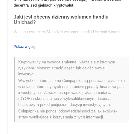
decentralized giełdach kryptowalut.
Jaki jest obecny dzienny wolumen handlu
Unichad?
W ciągu ostatnich 24 godzin wolumen handlu Unichad wynosi
zł 0.00
.
Pokaż więcej
Jaka jest historia zakresu cen Unichad?
Najwyższy Poziom Historyczny (ATH):
zł 30.66
Kryptowaluty są wysoce zmienne i wiążą się z istotnym
Najniższy Poziom Historyczny (ATL):
zł 0.00
ryzykiem. Możesz stracić część lub całość swojej
inwestycji.
Unichad jest obecnie notowany
~100.00%
poniżej swojego ATH .
Wszystkie informacje na Coinpaprika są podawane wyłącznie
w celach informacyjnych i nie stanowią porady finansowej ani
Jak Unichad radzi sobie w porównaniu z szerszym
inwestycyjnej. Zawsze przeprowadzaj własne badania
rynkiem kryptowalut?
(DYOR) i skonsultuj się z wykwalifikowanym doradcą
W ciągu ostatnich 7 dni Unichad zyskał
0.00%
, osiągając gorsze
finansowym przed podjęciem decyzji inwestycyjnych.
wyniki niż ogólny rynek kryptowalut który odnotował wzrost o
Coinpaprika nie ponosi odpowiedzialności za jakiekolwiek
0.34%
. Wskazuje to na tymczasowe opóźnienie w akcji cenowej
straty wynikające z korzystania z tych informacji.
UNICHAD w stosunku do szerszego impulsu rynkowego.