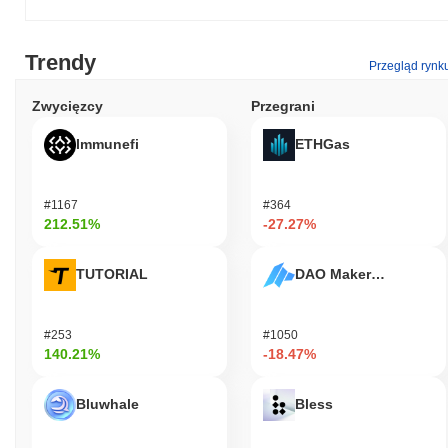
Trendy
Przegląd rynk
Zwycięzcy
Przegrani
Immunefi
ETHGas
#1167
#364
212.51%
-27.27%
TUTORIAL
DAO Maker Token
#253
#1050
140.21%
-18.47%
Bluwhale
Bless