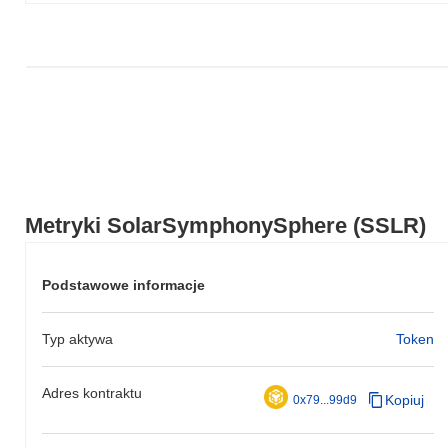
odnotował wzrost o
0.51%
. Wskazuje to na tymczasowe
opóźnienie w akcji cenowej SSLR w stosunku do szerszego
impulsu rynkowego.
Metryki SolarSymphonySphere (SSLR)
Podstawowe informacje
Typ aktywa
Token
Adres kontraktu
Kopiuj
0x79...99d9