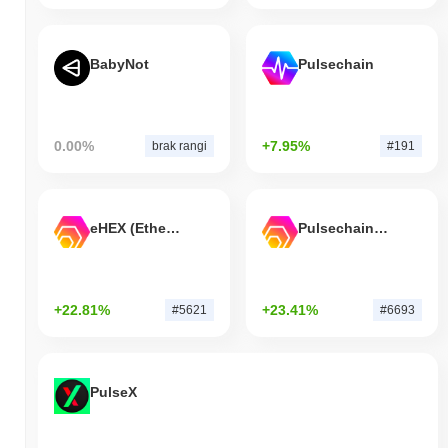
BabyNot
Pulsechain
0.00%
+7.95%
brak rangi
#191
eHEX (Ethereum)
Pulsechain Bridged HEX (Pulsechain)
+22.81%
+23.41%
#5621
#6693
PulseX