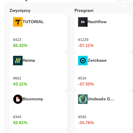
Zwycięzcy
Przegrani
TUTORIAL
Hashflow
#423
#1229
50.32%
-57.11%
Heima
Zerobase
#662
#534
43.11%
-37.55%
Biconomy
Undeads Games
#344
#540
42.91%
-34.76%