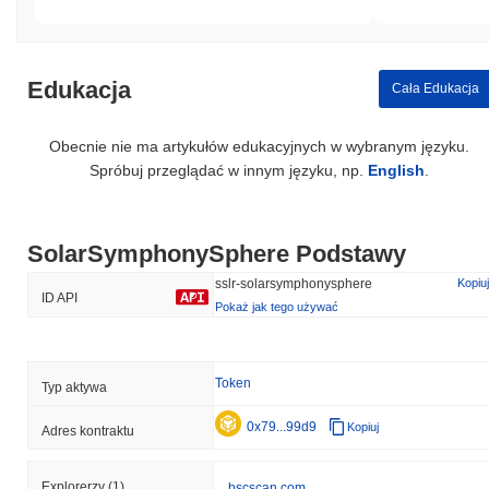
Edukacja
Cała Edukacja
Obecnie nie ma artykułów edukacyjnych w wybranym języku.
Spróbuj przeglądać w innym języku, np.
English
.
SolarSymphonySphere Podstawy
sslr-solarsymphonysphere
Kopiuj
ID API
Pokaż jak tego używać
Token
Typ aktywa
0x79...99d9
Kopiuj
Adres kontraktu
Explorerzy
(1)
bscscan.com