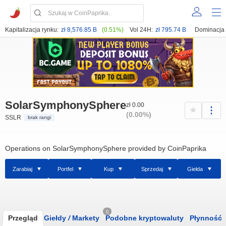
Kapitalizacja rynku:
zł 8,576.85 B
(0.51%)
Vol 24H:
zł 795.74 B
Dominacja
SolarSymphonySphere
zł 0.00
(0.00%)
SSLR
brak rangi
Operations on SolarSymphonySphere provided by CoinPaprika
Zarabiaj
Portfel
Kup
Sprzedaj
Giełda
0
Przegląd
Giełdy
/
Markety
Podobne kryptowaluty
Płynność