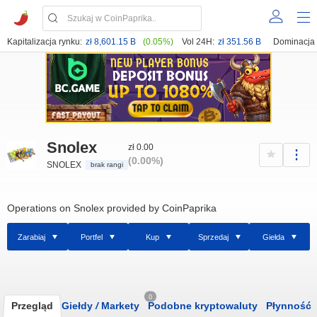
Kapitalizacja rynku:
zł 8,601.15 B
(0.05%)
Vol 24H:
zł 351.56 B
Dominacja
Snolex
zł 0.00
(0.00%)
SNOLEX
brak rangi
Operations on Snolex provided by CoinPaprika
Zarabiaj
Portfel
Kup
Sprzedaj
Giełda
0
Przegląd
Giełdy
/
Markety
Podobne kryptowaluty
Płynność