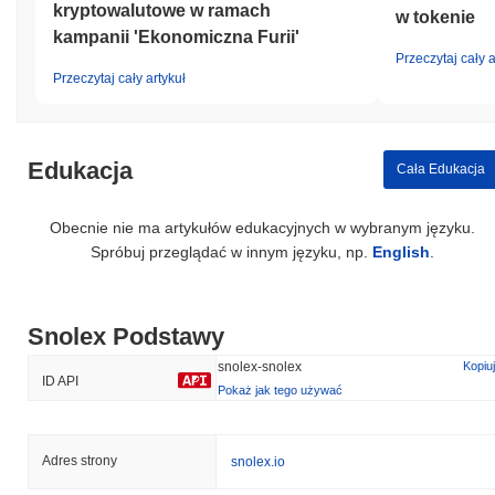
kryptowalutowe w ramach
w tokenie
kampanii 'Ekonomiczna Furii'
Przeczytaj cały a
Przeczytaj cały artykuł
Edukacja
Cała Edukacja
Obecnie nie ma artykułów edukacyjnych w wybranym języku.
Spróbuj przeglądać w innym języku, np.
English
.
Snolex Podstawy
snolex-snolex
Kopiuj
ID API
Pokaż jak tego używać
Adres strony
snolex.io