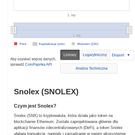
1. sty
1. sty
Price
Kapitalizacja rynku
Wolumen (24h)
Liniowy
Logarytmiczny
Eksport
Aby uzyskać więcej danych,
sprawdź
CoinPaprika API
Analiza Techniczna
Snolex (SNOLEX)
Czym jest Snolex?
Snolex (SNX) to kryptowaluta, która działa jako token na
blockchainie Ethereum. Została zaprojektowana głównie dla
aplikacji finansów zdecentralizowanych (DeFi), a token Snolex
ułatwia transakcje, nagrody i zarządzanie w swoim ekosystemie.