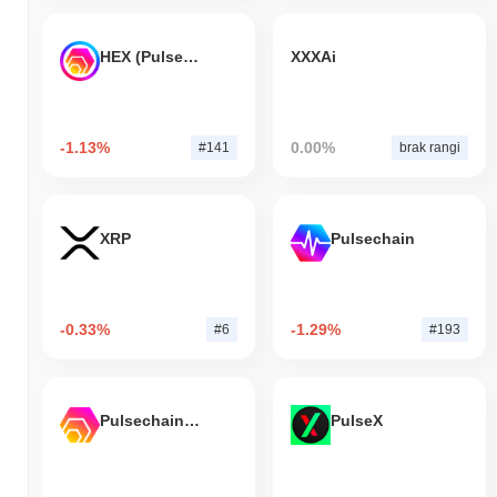
HEX (Pulsechain)
XXXAi
-1.13%
0.00%
#141
brak rangi
XRP
Pulsechain
-0.33%
-1.29%
#6
#193
Pulsechain Bridged HEX (Pulsechain)
PulseX