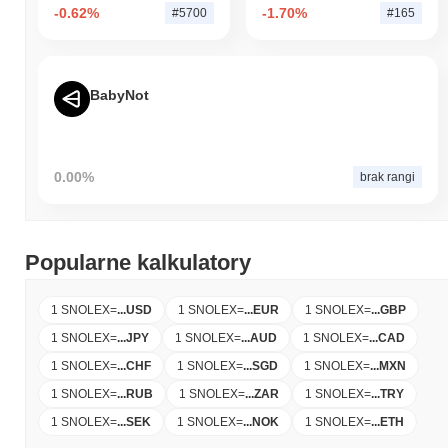
-0.62%
-1.70%
#5700
#165
BabyNot
0.00%
brak rangi
Popularne kalkulatory
1 SNOLEX
=
...
USD
1 SNOLEX
=
...
EUR
1 SNOLEX
=
...
GBP
1 SNOLEX
=
...
JPY
1 SNOLEX
=
...
AUD
1 SNOLEX
=
...
CAD
1 SNOLEX
=
...
CHF
1 SNOLEX
=
...
SGD
1 SNOLEX
=
...
MXN
1 SNOLEX
=
...
RUB
1 SNOLEX
=
...
ZAR
1 SNOLEX
=
...
TRY
1 SNOLEX
=
...
SEK
1 SNOLEX
=
...
NOK
1 SNOLEX
=
...
ETH