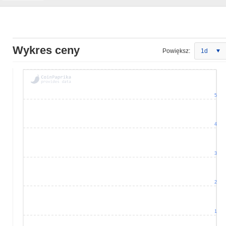
Wykres ceny
Powiększ:
1d
5
4
3
2
1