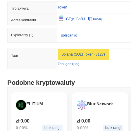
Token
Typ aktywa
GTgr...BnBJ
Kopiuj
Adres kontraktu
Explorerzy
(1)
solscan.io
Solana (SOL) Token (8127)
Tagi
Zasugeruj tag
Podobne kryptowaluty
ELITIUM
Blur Network
zł 0.00
zł 0.00
0.00%
0.00%
brak rangi
brak rangi