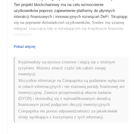
Ten projekt blockchainowy ma na celu wzmocnienie
użytkowników poprzez zapewnienie platformy do płynnych
interakcji finansowych i innowacyjnych rozwiązań DeFi. Skupiając
się na poprawie doświadczeń użytkowników, Snolex ma szansę
odegrać znaczącą rolę w rozwijającym się krajobrazie finansów
cyfrowych.
Kiedy i jak rozpoczęła się historia Snolex?
Pokaż więcej
Snolex (SNX) został uruchomiony w 2021 roku, stworzony przez
zespół entuzjastów blockchainu, którzy dążyli do stworzenia
Kryptowaluty są wysoce zmienne i wiążą się z istotnym
zdecentralizowanej platformy do handlu aktywami cyfrowymi.
ryzykiem. Możesz stracić część lub całość swojej
Projekt skoncentrował się na poprawie doświadczeń
inwestycji.
użytkowników i bezpieczeństwa w przestrzeni kryptowalut.
Wszystkie informacje na Coinpaprika są podawane wyłącznie
Początkowo notowany na kilku giełdach kryptowalutowych krótko
w celach informacyjnych i nie stanowią porady finansowej ani
po uruchomieniu, Snolex zyskał popularność w społeczności,
inwestycyjnej. Zawsze przeprowadzaj własne badania
osiągając znaczące kamienie milowe w swoim wczesnym
(DYOR) i skonsultuj się z wykwalifikowanym doradcą
rozwoju. Od tego czasu projekt dążył do rozszerzenia swoich
finansowym przed podjęciem decyzji inwestycyjnych.
funkcji i bazy użytkowników, odzwierciedlając rosnące
Coinpaprika nie ponosi odpowiedzialności za jakiekolwiek
zainteresowanie rozwiązaniami finansów zdecentralizowanych
straty wynikające z korzystania z tych informacji.
(DeFi).
Co czeka Snolex w przyszłości?