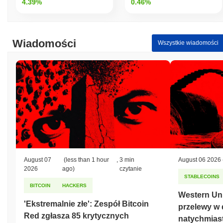
4.39%
0.46%
Najwyższy Poziom Historyczny (ATH):
zł 0.001149
Najniższy Poziom Historyczny (ATL):
NaN
SEX6900 jest obecnie notowany
~77.09%
poniżej swojego ATH .
Wiadomości
Wszystkie wiadomości
Jak SEX6900 radzi sobie w porównaniu z
szerszym rynkiem kryptowalut?
W ciągu ostatnich 7 dni SEX6900 zyskał
0.00%
, przewyższając
ogólny rynek kryptowalut który odnotował spadek o
0.83%
.
Wskazuje to na silną wydajność akcji cenowej SEX w stosunku
do szerszego impulsu rynkowego.
August 07
(less than 1 hour
,
3 min
August 06 2026
2026
ago)
czytanie
STABLECOINS
BITCOIN
HACKERS
Western Uni
'Ekstremalnie złe': Zespół Bitcoin
przelewy w 
Red zgłasza 85 krytycznych
natychmias