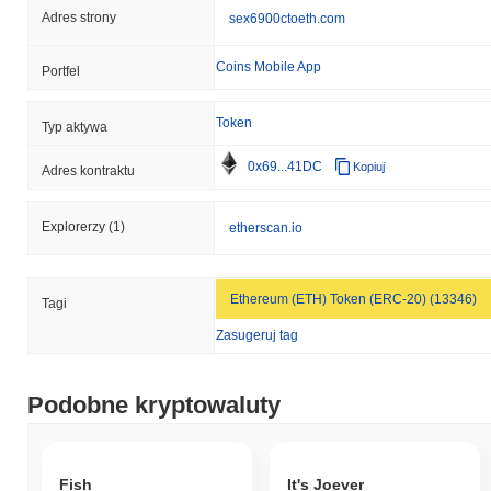
Adres strony
sex6900ctoeth.com
Coins Mobile App
Portfel
Token
Typ aktywa
0x69...41DC
Kopiuj
Adres kontraktu
Explorerzy
(1)
etherscan.io
Ethereum (ETH) Token (ERC-20) (13346)
Tagi
Zasugeruj tag
Podobne kryptowaluty
Fish
It's Joever