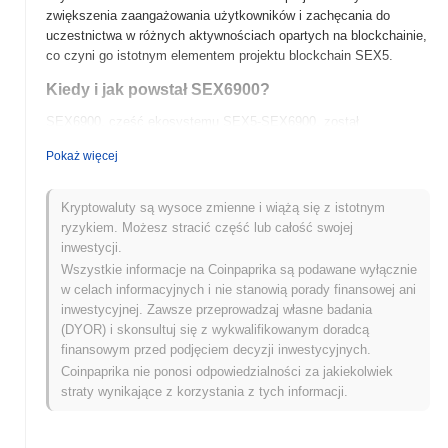
zwiększenia zaangażowania użytkowników i zachęcania do
uczestnictwa w różnych aktywnościach opartych na blockchainie,
co czyni go istotnym elementem projektu blockchain SEX5.
Kiedy i jak powstał SEX6900?
SEX6900, część ekosystemu SEX5-SEX6900, został
uruchomiony w 2021 roku. Został opracowany przez zespół
Pokaż więcej
entuzjastów blockchainu, którzy dążyli do stworzenia unikalnej
platformy łączącej rozrywkę i kryptowaluty. Projekt zyskał
popularność dzięki początkowemu notowaniu na kilku
Kryptowaluty są wysoce zmienne i wiążą się z istotnym
zdecentralizowanych giełdach, co ułatwiło wczesną adopcję i
ryzykiem. Możesz stracić część lub całość swojej
zaangażowanie społeczności. Ważne kamienie milowe w jego
inwestycji.
wczesnym rozwoju obejmowały partnerstwa z różnymi twórcami
Wszystkie informacje na Coinpaprika są podawane wyłącznie
treści i influencerami, co pomogło w rozszerzeniu zasięgu i bazy
w celach informacyjnych i nie stanowią porady finansowej ani
użytkowników. W miarę rozwoju projektu skupiono się na
inwestycyjnej. Zawsze przeprowadzaj własne badania
poprawie doświadczeń użytkowników i integracji innowacyjnych
(DYOR) i skonsultuj się z wykwalifikowanym doradcą
funkcji w ramach platformy.
finansowym przed podjęciem decyzji inwestycyjnych.
Coinpaprika nie ponosi odpowiedzialności za jakiekolwiek
Co czeka SEX6900 w przyszłości?
straty wynikające z korzystania z tych informacji.
SEX6900 jest gotowy na znaczące postępy, gdy przechodzi
przez swoją mapę drogową. Nadchodzące aktualizacje obejmują
ulepszone funkcje skalowalności mające na celu poprawę