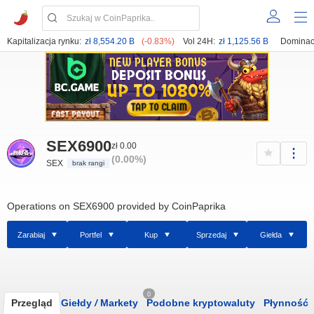
Kapitalizacja rynku:
zł 8,554.20 B
(-0.83%)
Vol 24H:
zł 1,125.56 B
Dominac
SEX6900
zł 0.00
(0.00%)
SEX
brak rangi
Operations on SEX6900 provided by CoinPaprika
Zarabiaj
Portfel
Kup
Sprzedaj
Giełda
0
Przegląd
Giełdy
/
Markety
Podobne kryptowaluty
Płynność