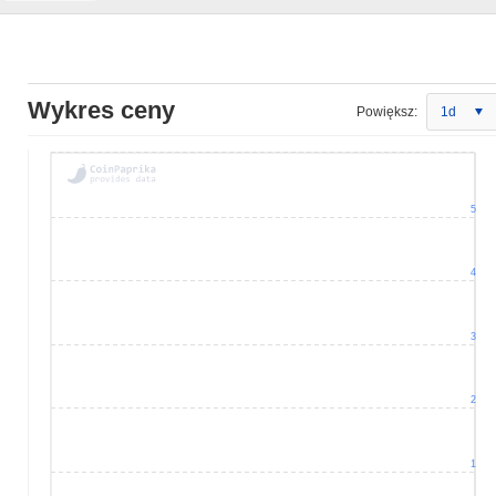
Wykres ceny
Powiększ:
1d
5
4
3
2
1