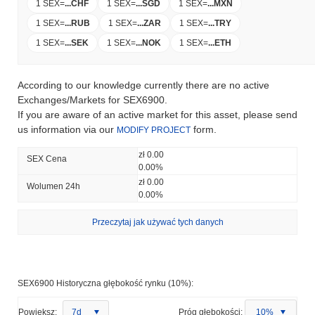
1 SEX
=
...
CHF
1 SEX
=
...
SGD
1 SEX
=
...
MXN
1 SEX
=
...
RUB
1 SEX
=
...
ZAR
1 SEX
=
...
TRY
1 SEX
=
...
SEK
1 SEX
=
...
NOK
1 SEX
=
...
ETH
According to our knowledge currently there are no active
Exchanges/Markets for SEX6900.
If you are aware of an active market for this asset, please send
us information via our
form.
MODIFY PROJECT
zł 0.00
SEX Cena
0.00%
zł 0.00
Wolumen 24h
0.00%
Przeczytaj jak używać tych danych
SEX6900 Historyczna głębokość rynku (10%):
Powiększ:
7d
Próg głębokości:
10%