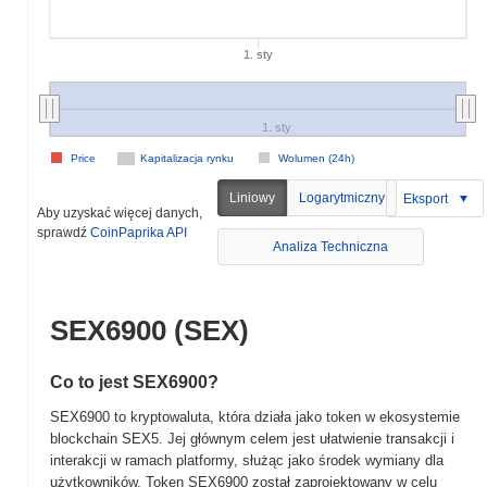
1. sty
1. sty
Price
Kapitalizacja rynku
Wolumen (24h)
Liniowy
Logarytmiczny
Eksport
Aby uzyskać więcej danych,
sprawdź
CoinPaprika API
Analiza Techniczna
SEX6900 (SEX)
Co to jest SEX6900?
SEX6900 to kryptowaluta, która działa jako token w ekosystemie
blockchain SEX5. Jej głównym celem jest ułatwienie transakcji i
interakcji w ramach platformy, służąc jako środek wymiany dla
użytkowników. Token SEX6900 został zaprojektowany w celu