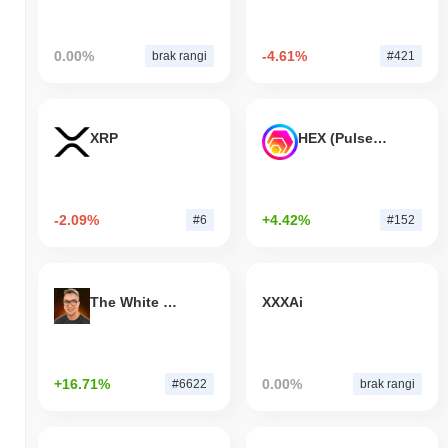
0.00%
-4.61%
brak rangi
#421
XRP
HEX (Pulsechain)
-2.09%
+4.42%
#6
#152
The White Bull
XXXAi
+16.71%
0.00%
#6622
brak rangi