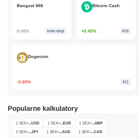
Bangsat 666
Bitcoin Cash
0.00%
+0.45%
brak rangi
#26
Dogecoin
-0.69%
#11
Popularne kalkulatory
1 SEX
=
...
USD
1 SEX
=
...
EUR
1 SEX
=
...
GBP
1 SEX
=
...
JPY
1 SEX
=
...
AUD
1 SEX
=
...
CAD