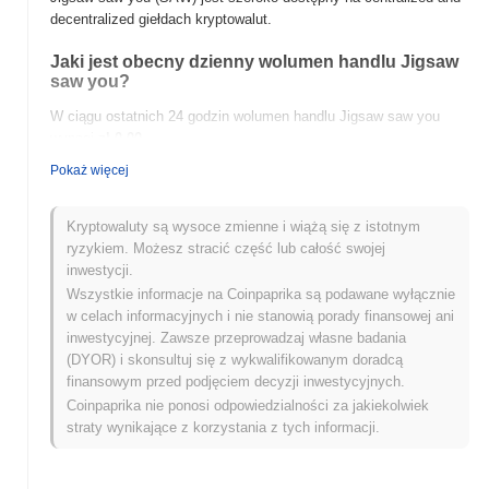
decentralized giełdach kryptowalut.
Jaki jest obecny dzienny wolumen handlu Jigsaw
saw you?
W ciągu ostatnich 24 godzin wolumen handlu Jigsaw saw you
wynosi
zł 0.00
.
Pokaż więcej
Jaka jest historia zakresu cen Jigsaw saw you?
Najwyższy Poziom Historyczny (ATH):
zł 0.00003248
Kryptowaluty są wysoce zmienne i wiążą się z istotnym
Najniższy Poziom Historyczny (ATL):
zł 0.00
ryzykiem. Możesz stracić część lub całość swojej
inwestycji.
Jigsaw saw you jest obecnie notowany
~12.66%
poniżej swojego
Wszystkie informacje na Coinpaprika są podawane wyłącznie
ATH .
w celach informacyjnych i nie stanowią porady finansowej ani
inwestycyjnej. Zawsze przeprowadzaj własne badania
Jak Jigsaw saw you radzi sobie w porównaniu z
(DYOR) i skonsultuj się z wykwalifikowanym doradcą
szerszym rynkiem kryptowalut?
finansowym przed podjęciem decyzji inwestycyjnych.
W ciągu ostatnich 7 dni Jigsaw saw you zyskał
0.00%
, osiągając
Coinpaprika nie ponosi odpowiedzialności za jakiekolwiek
gorsze wyniki niż ogólny rynek kryptowalut który odnotował
straty wynikające z korzystania z tych informacji.
wzrost o
0.13%
. Wskazuje to na tymczasowe opóźnienie w akcji
cenowej SAW w stosunku do szerszego impulsu rynkowego.