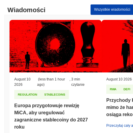
Wiadomości
Wszystkie wiadomości
August 10
(less than 1 hour
,
3 min
August 10 2026
2026
ago)
czytanie
RWA
DEFI
REGULATION
STABLECOINS
Przychody 
Europa przygotowuje rewizję
mimo że han
MiCA, aby uregulować
osiąga reko
zagraniczne stablecoiny do 2027
Przeczytaj cały a
roku