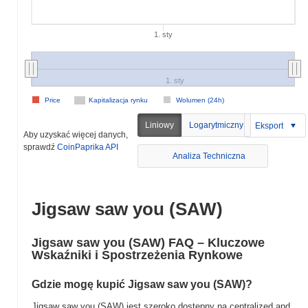
1. sty
1. sty
Price
Kapitalizacja rynku
Wolumen (24h)
Liniowy
Logarytmiczny
Eksport
Aby uzyskać więcej danych,
sprawdź
CoinPaprika API
Analiza Techniczna
Jigsaw saw you (SAW)
Jigsaw saw you (SAW) FAQ – Kluczowe
Wskaźniki i Spostrzeżenia Rynkowe
Gdzie mogę kupić Jigsaw saw you (SAW)?
Jigsaw saw you (SAW) jest szeroko dostępny na centralized and