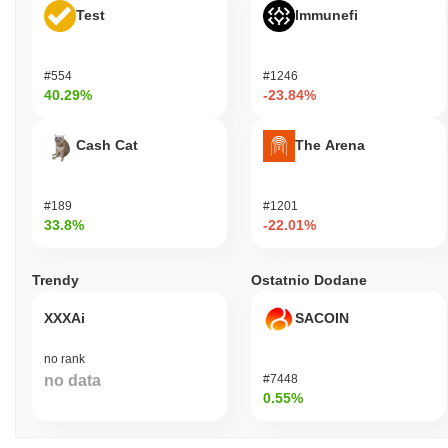
Test
Immunefi
#554
#1246
40.29%
-23.84%
Cash Cat
The Arena
#189
#1201
33.8%
-22.01%
Trendy
Ostatnio Dodane
XXXAi
SACOIN
no rank
no data
#7448
0.55%