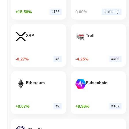
+15.58%
0.00%
#136
brak rangi
XRP
Troll
-0.27%
-4.25%
#6
#400
Ethereum
Pulsechain
+0.07%
+8.96%
#2
#182