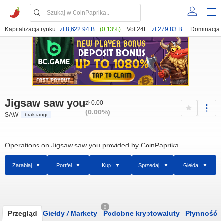
Kapitalizacja rynku:
zł 8,622.94 B
(0.13%)
Vol 24H:
zł 279.83 B
Dominacja
Jigsaw saw you
zł 0.00
(0.00%)
SAW
brak rangi
Operations on Jigsaw saw you provided by CoinPaprika
Zarabiaj
Portfel
Kup
Sprzedaj
Giełda
0
Przegląd
Giełdy
/
Markety
Podobne kryptowaluty
Płynność