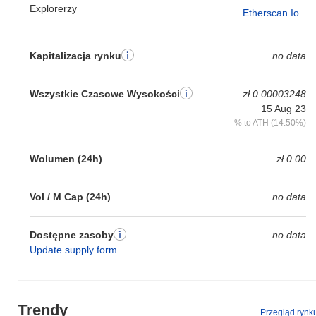
Explorerzy
Etherscan.io
Kapitalizacja rynku
no data
Wszystkie Czasowe Wysokości
zł 0.00003248
15 Aug 23
% to ATH (14.50%)
Wolumen (24h)
zł 0.00
Vol / M Cap (24h)
no data
Dostępne zasoby
no data
Update supply form
Trendy
Przegląd rynk