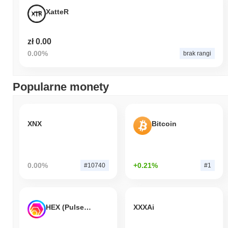
XatteR
zł 0.00
0.00%
brak rangi
Popularne monety
XNX
Bitcoin
0.00%
+0.21%
#10740
#1
HEX (Pulsechain)
XXXAi