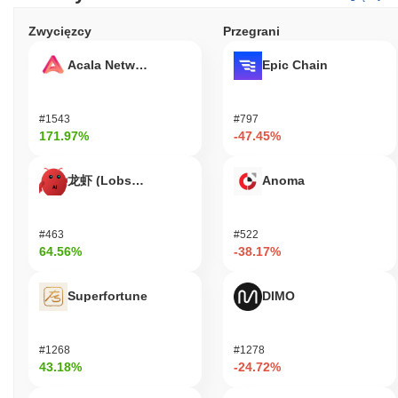
Zwycięzcy
Przegrani
Acala Network
Epic Chain
#1543
#797
171.97%
-47.45%
龙虾 (Lobster)
Anoma
#463
#522
64.56%
-38.17%
Superfortune
DIMO
#1268
#1278
43.18%
-24.72%