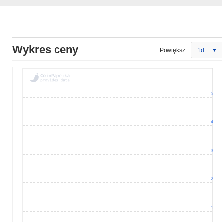
Wykres ceny
Powiększ:
1d
5
4
3
2
1