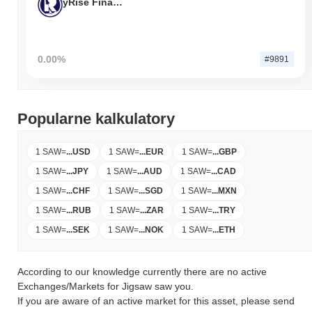
yRise Finance
0.00%
#9891
Popularne kalkulatory
1 SAW
=
...
USD
1 SAW
=
...
EUR
1 SAW
=
...
GBP
1 SAW
=
...
JPY
1 SAW
=
...
AUD
1 SAW
=
...
CAD
1 SAW
=
...
CHF
1 SAW
=
...
SGD
1 SAW
=
...
MXN
1 SAW
=
...
RUB
1 SAW
=
...
ZAR
1 SAW
=
...
TRY
1 SAW
=
...
SEK
1 SAW
=
...
NOK
1 SAW
=
...
ETH
According to our knowledge currently there are no active
Exchanges/Markets for Jigsaw saw you.
If you are aware of an active market for this asset, please send