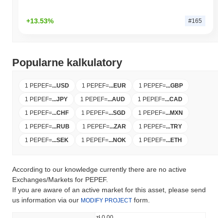
+13.53%
#165
Popularne kalkulatory
1 PEPEF
=
...
USD
1 PEPEF
=
...
EUR
1 PEPEF
=
...
GBP
1 PEPEF
=
...
JPY
1 PEPEF
=
...
AUD
1 PEPEF
=
...
CAD
1 PEPEF
=
...
CHF
1 PEPEF
=
...
SGD
1 PEPEF
=
...
MXN
1 PEPEF
=
...
RUB
1 PEPEF
=
...
ZAR
1 PEPEF
=
...
TRY
1 PEPEF
=
...
SEK
1 PEPEF
=
...
NOK
1 PEPEF
=
...
ETH
According to our knowledge currently there are no active
Exchanges/Markets for PEPEF.
If you are aware of an active market for this asset, please send
us information via our
form.
MODIFY PROJECT
zł 0.00