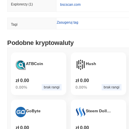
Explorerzy
(1)
bscscan.com
Zasugeruj tag
Tagi
Podobne kryptowaluty
ATBCoin
Hush
zł 0.00
zł 0.00
0.00%
0.00%
brak rangi
brak rangi
GoByte
Steem Dollars
zł 0.00
zł 0.00