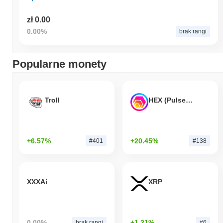
zł 0.00
0.00%
brak rangi
Popularne monety
Troll
HEX (Pulsechain)
+6.57%
+20.45%
#401
#138
XXXAi
XRP
0.00%
+1.31%
brak rangi
#6