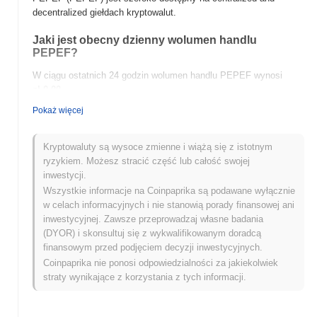
decentralized giełdach kryptowalut.
Jaki jest obecny dzienny wolumen handlu
PEPEF?
W ciągu ostatnich 24 godzin wolumen handlu PEPEF wynosi
zł 0.00
.
Pokaż więcej
Jaka jest historia zakresu cen PEPEF?
Najwyższy Poziom Historyczny (ATH):
zł 0.00006053
Kryptowaluty są wysoce zmienne i wiążą się z istotnym
Najniższy Poziom Historyczny (ATL):
zł 0.00
ryzykiem. Możesz stracić część lub całość swojej
inwestycji.
PEPEF jest obecnie notowany
~100.00%
poniżej swojego ATH .
Wszystkie informacje na Coinpaprika są podawane wyłącznie
w celach informacyjnych i nie stanowią porady finansowej ani
Jak PEPEF radzi sobie w porównaniu z szerszym
inwestycyjnej. Zawsze przeprowadzaj własne badania
rynkiem kryptowalut?
(DYOR) i skonsultuj się z wykwalifikowanym doradcą
W ciągu ostatnich 7 dni PEPEF zyskał
0.00%
, osiągając gorsze
finansowym przed podjęciem decyzji inwestycyjnych.
wyniki niż ogólny rynek kryptowalut który odnotował wzrost o
Coinpaprika nie ponosi odpowiedzialności za jakiekolwiek
0.52%
. Wskazuje to na tymczasowe opóźnienie w akcji cenowej
straty wynikające z korzystania z tych informacji.
PEPEF w stosunku do szerszego impulsu rynkowego.