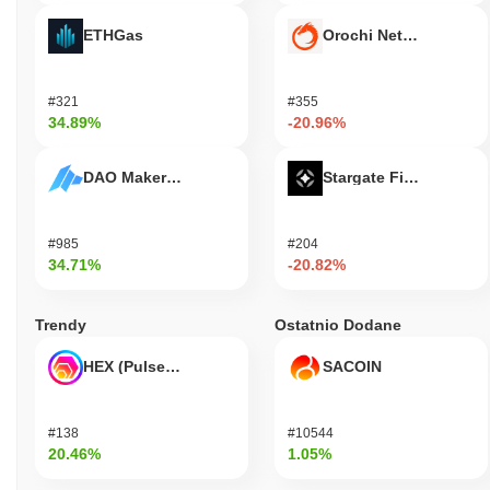
ETHGas
Orochi Network
#321
#355
34.89%
-20.96%
DAO Maker Token
Stargate Finance
#985
#204
34.71%
-20.82%
Trendy
Ostatnio Dodane
HEX (Pulsechain)
SACOIN
#138
#10544
20.46%
1.05%