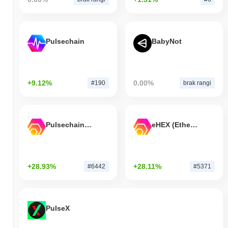
Pulsechain
BabyNot
+9.12%
0.00%
#190
brak rangi
Pulsechain Bridged HEX (Pulsechain)
eHEX (Ethereum)
+28.93%
+28.11%
#6442
#5371
PulseX