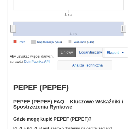
1. sty
1. sty
Price
Kapitalizacja rynku
Wolumen (24h)
Liniowy
Logarytmiczny
Eksport
Aby uzyskać więcej danych,
sprawdź
CoinPaprika API
Analiza Techniczna
PEPEF (PEPEF)
PEPEF (PEPEF) FAQ – Kluczowe Wskaźniki i
Spostrzeżenia Rynkowe
Gdzie mogę kupić PEPEF (PEPEF)?
PEPEF (PEPEF) jest szeroko dostępny na centralized and