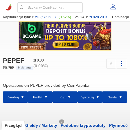
Kapitalizacja rynku:
zł 8,576.68 B
(0.52%)
Vol 24H:
zł 828.20 B
Dominacja
PEPEF
zł 0.00
(0.00%)
PEPEF
brak rangi
Operations on PEPEF provided by CoinPaprika
Zarabiaj
Portfel
Kup
Sprzedaj
Giełda
0
Przegląd
Giełdy
/
Markety
Podobne kryptowaluty
Płynność