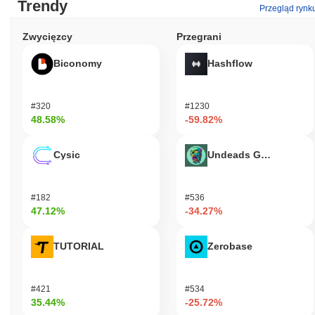
Trendy
Przegląd rynk
Zwycięzcy
Przegrani
Biconomy
Hashflow
#320
#1230
48.58%
-59.82%
Cysic
Undeads Games
#182
#536
47.12%
-34.27%
TUTORIAL
Zerobase
#421
#534
35.44%
-25.72%