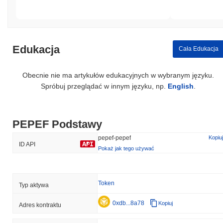
Edukacja
Cała Edukacja
Obecnie nie ma artykułów edukacyjnych w wybranym języku.
Spróbuj przeglądać w innym języku, np.
English
.
PEPEF Podstawy
pepef-pepef
Kopiuj
ID API
Pokaż jak tego używać
Token
Typ aktywa
0xdb...8a78
Kopiuj
Adres kontraktu