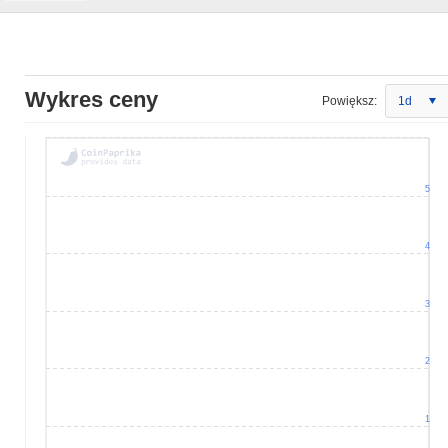
Wykres ceny
Powiększ:
1d
5
4
3
2
1