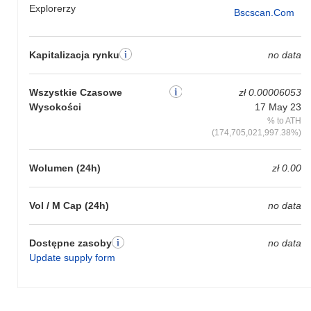
Explorerzy
Bscscan.com
Kapitalizacja rynku
no data
Wszystkie Czasowe
zł 0.00006053
Wysokości
17 May 23
% to ATH
(174,705,021,997.38%)
Wolumen (24h)
zł 0.00
Vol / M Cap (24h)
no data
Dostępne zasoby
no data
Update supply form