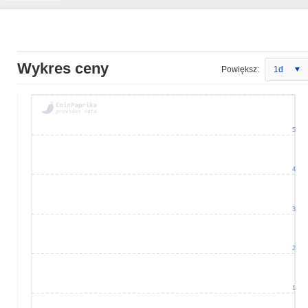
Wykres ceny
Powiększ:
1d
5
4
3
2
1