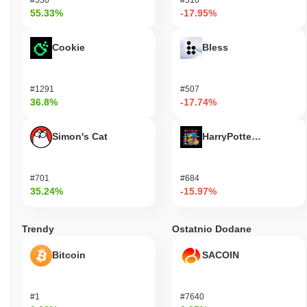
55.33%
-17.95%
Cookie
Bless
#1291
#507
36.8%
-17.74%
Simon's Cat
HarryPotterObamaSoni
#701
#684
35.24%
-15.97%
Trendy
Ostatnio Dodane
Bitcoin
SACOIN
#1
#7640