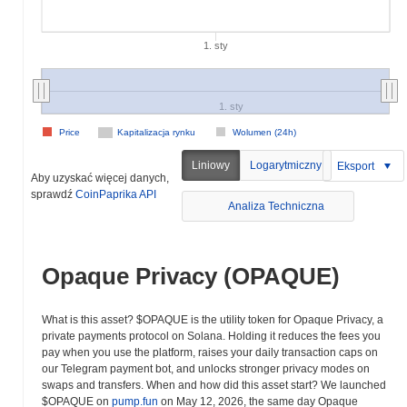
1. sty
1. sty
Price
Kapitalizacja rynku
Wolumen (24h)
Liniowy
Logarytmiczny
Eksport
Aby uzyskać więcej danych,
sprawdź
CoinPaprika API
Analiza Techniczna
Opaque Privacy (OPAQUE)
What is this asset? $OPAQUE is the utility token for Opaque Privacy, a
private payments protocol on Solana. Holding it reduces the fees you
pay when you use the platform, raises your daily transaction caps on
our Telegram payment bot, and unlocks stronger privacy modes on
swaps and transfers. When and how did this asset start? We launched
$OPAQUE on
pump.fun
on May 12, 2026, the same day Opaque