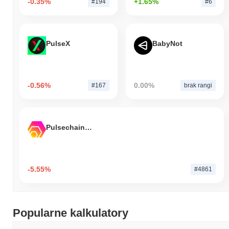
-0.35%
+1.65%
#194
#6
PulseX
BabyNot
-0.56%
0.00%
#167
brak rangi
Pulsechain Bridged HEX (Pulsechain)
-5.55%
#4861
Popularne kalkulatory