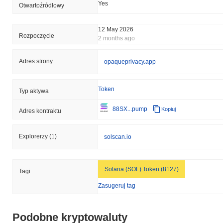
Yes
Otwartoźródłowy
12 May 2026
Rozpoczęcie
2 months ago
Adres strony
opaqueprivacy.app
Token
Typ aktywa
88SX...pump
Kopiuj
Adres kontraktu
Explorerzy
(1)
solscan.io
Solana (SOL) Token (8127)
Tagi
Zasugeruj tag
Podobne kryptowaluty