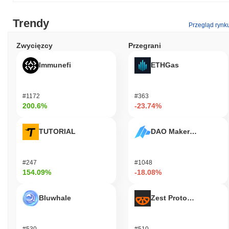
Trendy
Przegląd rynk
Zwycięzcy
Przegrani
Immunefi
ETHGas
#1172
#363
200.6%
-23.74%
TUTORIAL
DAO Maker Token
#247
#1048
154.09%
-18.08%
Bluwhale
Zest Protocol
#530
#510