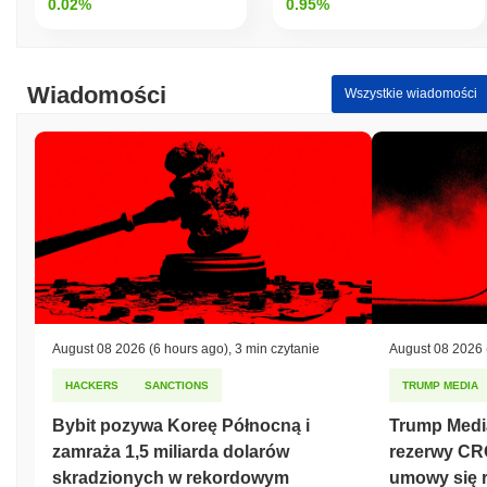
0.02%
0.95%
Wiadomości
Wszystkie wiadomości
August 08 2026
(6 hours ago)
,
3 min czytanie
August 08 2026
HACKERS
SANCTIONS
TRUMP MEDIA
Bybit pozywa Koreę Północną i
Trump Medi
zamraża 1,5 miliarda dolarów
rezerwy CR
skradzionych w rekordowym
umowy się 