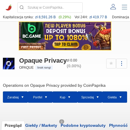
Kapitalizacja rynku:
zł 8,591.26 B
(0.29%)
Vol 24H:
zł 419.77 B
Dominacja
Opaque Privacy
zł 0.00
(0.00%)
OPAQUE
brak rangi
Operations on Opaque Privacy provided by CoinPaprika
Zarabiaj
Portfel
Kup
Sprzedaj
Giełda
0
Przegląd
Giełdy
/
Markety
Podobne kryptowaluty
Płynność