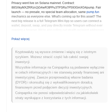
Privacy went live on Solana mainnet. Contract:
88SXkyMXZRRzn2jG4wR3tPPu3TPSRa7P593GmXG4pump. Fair
launch — no presale, no special team allocation, same
pump.fun
mechanics as everyone else. What's coming up for this asset? The
next big release is a full Telegram Mini App so users can connect a
wallet, deposit, swap, and pay directly inside Telegram without ever
opening a browser. We're also rolling out stealth recipient addresses
and batched ZK proof aggregation on the protocol side, and both of
those will be tier-gated to $OPAQUE holders. Our agent SDK for AI and
Pokaż więcej
autonomous robots already shipped —
github.com/OpaquePrivacy/OpaquePrivacy
. What makes this asset
Kryptowaluty są wysoce zmienne i wiążą się z istotnym
stand out? A lot of utility tokens don't actually do anything you can feel.
ryzykiem. Możesz stracić część lub całość swojej
$OPAQUE actually cuts the fees you pay every time you use the app —
around 15% off at Tier 1, 30% off at Tier 2, and up to 40% off at Tier 3
inwestycji.
(thresholds are 0.1%, 0.5%, and 1% of total supply). It also raises daily
Wszystkie informacje na Coinpaprika są podawane wyłącznie
payment caps on the Telegram bot from $100/day at no tier all the way
w celach informacyjnych i nie stanowią porady finansowej ani
up to unlimited at Tier 3. The discounts apply automatically at
inwestycyjnej. Zawsze przeprowadzaj własne badania
settlement, no coupon to enter. What can you do with this asset? Hold
(DYOR) i skonsultuj się z wykwalifikowanym doradcą
it for the tier benefits — lower fees, higher daily caps, access to longer
finansowym przed podjęciem decyzji inwestycyjnych.
mix windows and larger denomination sets on the privacy layer. You
Coinpaprika nie ponosi odpowiedzialności za jakiekolwiek
can also trade it on
pump.fun
, and once it graduates to a Raydium
pool, anywhere Jupiter routes liquidity. Is this asset still active or
straty wynikające z korzystania z tych informacji.
relevant? Yes, very. We just shipped three back-to-back releases for
the Telegram payment bot covering in-chat swaps, recurring
subscriptions, scheduled payments, price alerts, group bill splits,