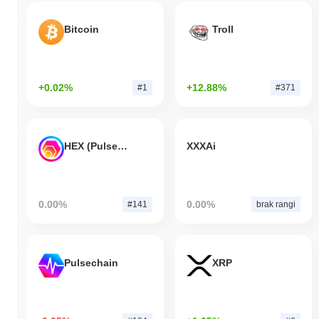
Bitcoin
Troll
+0.02%
+12.88%
#1
#371
HEX (Pulsechain)
XXXAi
0.00%
0.00%
#141
brak rangi
Pulsechain
XRP