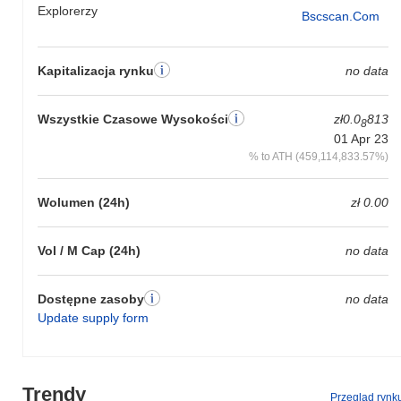
Explorerzy
Bscscan.com
Kapitalizacja rynku
no data
Wszystkie Czasowe Wysokości
zł0.0
813
8
01 Apr 23
% to ATH (459,114,833.57%)
Wolumen (24h)
zł 0.00
Vol / M Cap (24h)
no data
Dostępne zasoby
no data
Update supply form
Trendy
Przegląd rynk