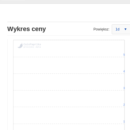
Wykres ceny
Powiększ:
1d
5
4
3
2
1