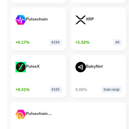
Pulsechain
XRP
+0.17%
+1.52%
#194
#6
PulseX
BabyNot
+0.41%
0.00%
#165
brak rangi
Pulsechain Bridged HEX (Pulsechain)