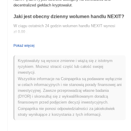
decentralized giełdach kryptowalut.
Jaki jest obecny dzienny wolumen handlu NEXIT?
W ciągu ostatnich 24 godzin wolumen handlu NEXIT wynosi
zł 0.00
.
Jaka jest historia zakresu cen NEXIT?
Pokaż więcej
Najwyższy Poziom Historyczny (ATH):
zł0.0
813
8
Najniższy Poziom Historyczny (ATL):
zł 0.00
Kryptowaluty są wysoce zmienne i wiążą się z istotnym
ryzykiem. Możesz stracić część lub całość swojej
NEXIT jest obecnie notowany
~100.00%
poniżej swojego ATH .
inwestycji.
Wszystkie informacje na Coinpaprika są podawane wyłącznie
Jak NEXIT radzi sobie w porównaniu z szerszym
w celach informacyjnych i nie stanowią porady finansowej ani
rynkiem kryptowalut?
inwestycyjnej. Zawsze przeprowadzaj własne badania
(DYOR) i skonsultuj się z wykwalifikowanym doradcą
W ciągu ostatnich 7 dni NEXIT zyskał
0.00%
, osiągając gorsze
finansowym przed podjęciem decyzji inwestycyjnych.
wyniki niż ogólny rynek kryptowalut który odnotował wzrost o
0.32%
Coinpaprika nie ponosi odpowiedzialności za jakiekolwiek
. Wskazuje to na tymczasowe opóźnienie w akcji cenowej
NEXIT w stosunku do szerszego impulsu rynkowego.
straty wynikające z korzystania z tych informacji.