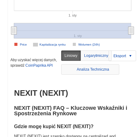
1. sty
1. sty
Price
Kapitalizacja rynku
Wolumen (24h)
Liniowy
Logarytmiczny
Eksport
Aby uzyskać więcej danych,
sprawdź
CoinPaprika API
Analiza Techniczna
NEXIT (NEXIT)
NEXIT (NEXIT) FAQ – Kluczowe Wskaźniki i
Spostrzeżenia Rynkowe
Gdzie mogę kupić NEXIT (NEXIT)?
NEXIT (NEXIT) jest szeroko dostępny na centralized and