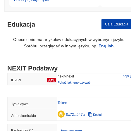
Przeczytaj cały artykuł
Edukacja
Cała Edukacja
Obecnie nie ma artykułów edukacyjnych w wybranym języku.
Spróbuj przeglądać w innym języku, np.
English
.
NEXIT Podstawy
nexit-nexit
Kopiuj
ID API
Pokaż jak tego używać
Token
Typ aktywa
0x72...547a
Kopiuj
Adres kontraktu
Explorerzy
(1)