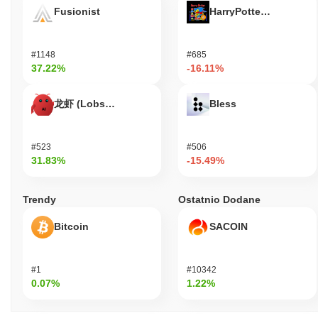
Fusionist
HarryPotterObamaSoni
#1148
#685
37.22%
-16.11%
龙虾 (Lobster)
Bless
#523
#506
31.83%
-15.49%
Trendy
Ostatnio Dodane
Bitcoin
SACOIN
#1
#10342
0.07%
1.22%