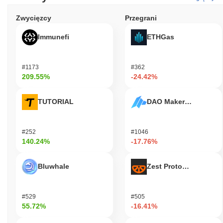
Zwycięzcy
Przegrani
Immunefi
ETHGas
#1173
#362
209.55%
-24.42%
TUTORIAL
DAO Maker Token
#252
#1046
140.24%
-17.76%
Bluwhale
Zest Protocol
#529
#505
55.72%
-16.41%