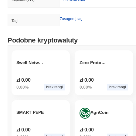
bscscan.com
Zasugeruj tag
Tagi
Podobne kryptowaluty
Swell Network Club
Zero Protocol
zł 0.00
zł 0.00
0.00%
0.00%
brak rangi
brak rangi
SMART PEPE
AgriCoin
zł 0.00
zł 0.00