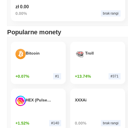
zł 0.00
0.00%
brak rangi
Popularne monety
Bitcoin
Troll
+0.07%
+13.74%
#1
#371
HEX (Pulsechain)
XXXAi
+1.52%
0.00%
#140
brak rangi