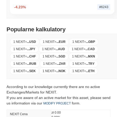
-4.23%
#6243
Popularne kalkulatory
1 NEXIT
=
...
USD
1 NEXIT
=
...
EUR
1 NEXIT
=
...
GBP
1 NEXIT
=
...
JPY
1 NEXIT
=
...
AUD
1 NEXIT
=
...
CAD
1 NEXIT
=
...
CHF
1 NEXIT
=
...
SGD
1 NEXIT
=
...
MXN
1 NEXIT
=
...
RUB
1 NEXIT
=
...
ZAR
1 NEXIT
=
...
TRY
1 NEXIT
=
...
SEK
1 NEXIT
=
...
NOK
1 NEXIT
=
...
ETH
According to our knowledge currently there are no active
Exchanges/Markets for NEXIT.
If you are aware of an active market for this asset, please send
us information via our
form.
MODIFY PROJECT
zł 0.00
NEXIT Cena