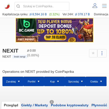
Kapitalizacja rynku:
zł 8,594.16 B
(0.32%)
Vol 24H:
zł 378.17 B
Dominacja
NEXIT
zł 0.00
(0.00%)
NEXIT
brak rangi
Operations on NEXIT provided by CoinPaprika
Zarabiaj
Portfel
Kup
Sprzedaj
Giełda
0
Przegląd
Giełdy
/
Markety
Podobne kryptowaluty
Płynność