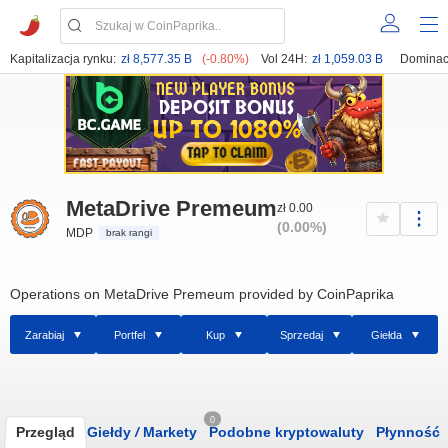
Kapitalizacja rynku:
zł 8,577.35 B
(-0.80%)
Vol 24H:
zł 1,059.03 B
Dominac
MetaDrive Premeum
zł 0.00
(0.00%)
MDP
brak rangi
Operations on MetaDrive Premeum provided by CoinPaprika
Zarabiaj
Portfel
Kup
Sprzedaj
Giełda
0
Przegląd
Giełdy
/
Markety
Podobne kryptowaluty
Płynność