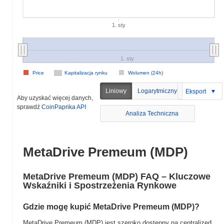
1. sty
1. sty
Price
Kapitalizacja rynku
Wolumen (24h)
Liniowy
Logarytmiczny
Eksport
Aby uzyskać więcej danych,
sprawdź
CoinPaprika API
Analiza Techniczna
MetaDrive Premeum (MDP)
MetaDrive Premeum (MDP) FAQ – Kluczowe
Wskaźniki i Spostrzeżenia Rynkowe
Gdzie mogę kupić MetaDrive Premeum (MDP)?
MetaDrive Premeum (MDP) jest szeroko dostępny na centralized