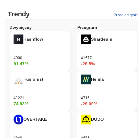
Trendy
Przegląd rynk
Zwycięzcy
Przegrani
Hashflow
Shardeum
#900
#1677
91.47%
-29.5%
Fusionist
Heima
#1221
#716
74.93%
-29.09%
OVERTAKE
DODO
#849
#671