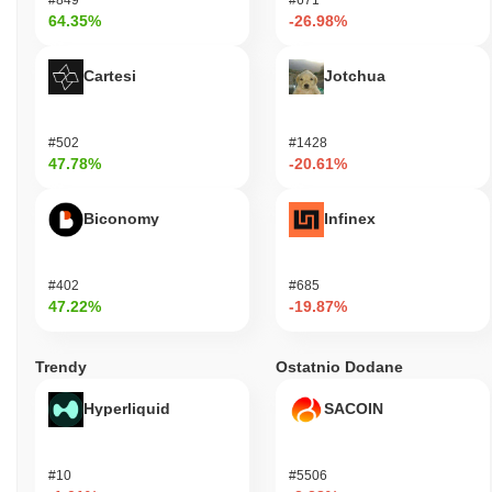
64.35%
-26.98%
Cartesi
Jotchua
#502
#1428
47.78%
-20.61%
Biconomy
Infinex
#402
#685
47.22%
-19.87%
Trendy
Ostatnio Dodane
Hyperliquid
SACOIN
#10
#5506