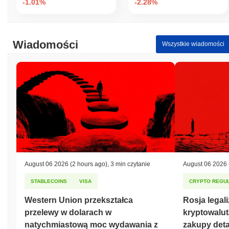
-1.01%
-2.28%
Wiadomości
Wszystkie wiadomości
August 06 2026
(2 hours ago)
,
3 min czytanie
August 06 2026
STABLECOINS
VISA
CRYPTO REGUL
Western Union przekształca
Rosja legal
przelewy w dolarach w
kryptowalut
natychmiastową moc wydawania z
zakupy deta