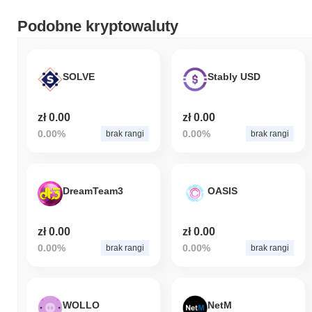
Podobne kryptowaluty
SOLVE
Stably USD
zł 0.00
zł 0.00
0.00%
0.00%
brak rangi
brak rangi
DreamTeam3
OASIS
zł 0.00
zł 0.00
0.00%
0.00%
brak rangi
brak rangi
WOLLO
NetM