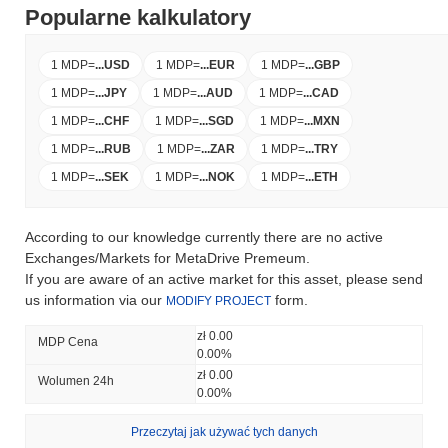
Popularne kalkulatory
1 MDP
=
...
USD
1 MDP
=
...
EUR
1 MDP
=
...
GBP
1 MDP
=
...
JPY
1 MDP
=
...
AUD
1 MDP
=
...
CAD
1 MDP
=
...
CHF
1 MDP
=
...
SGD
1 MDP
=
...
MXN
1 MDP
=
...
RUB
1 MDP
=
...
ZAR
1 MDP
=
...
TRY
1 MDP
=
...
SEK
1 MDP
=
...
NOK
1 MDP
=
...
ETH
According to our knowledge currently there are no active
Exchanges/Markets for MetaDrive Premeum.
If you are aware of an active market for this asset, please send
us information via our
form.
MODIFY PROJECT
zł 0.00
MDP Cena
0.00%
zł 0.00
Wolumen 24h
0.00%
Przeczytaj jak używać tych danych