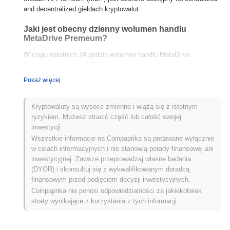
and decentralized giełdach kryptowalut.
Jaki jest obecny dzienny wolumen handlu
MetaDrive Premeum?
W ciągu ostatnich 24 godzin wolumen handlu MetaDrive
Premeum wynosi
zł 0.00
.
Pokaż więcej
Jaka jest historia zakresu cen MetaDrive
Premeum?
Kryptowaluty są wysoce zmienne i wiążą się z istotnym
Najwyższy Poziom Historyczny (ATH):
zł 0.286765
ryzykiem. Możesz stracić część lub całość swojej
Najniższy Poziom Historyczny (ATL):
zł 0.00
inwestycji.
Wszystkie informacje na Coinpaprika są podawane wyłącznie
MetaDrive Premeum jest obecnie notowany
~99.87%
poniżej
w celach informacyjnych i nie stanowią porady finansowej ani
swojego ATH .
inwestycyjnej. Zawsze przeprowadzaj własne badania
(DYOR) i skonsultuj się z wykwalifikowanym doradcą
Jak MetaDrive Premeum radzi sobie w porównaniu
finansowym przed podjęciem decyzji inwestycyjnych.
z szerszym rynkiem kryptowalut?
Coinpaprika nie ponosi odpowiedzialności za jakiekolwiek
W ciągu ostatnich 7 dni MetaDrive Premeum zyskał
0.00%
,
straty wynikające z korzystania z tych informacji.
przewyższając ogólny rynek kryptowalut który odnotował spadek
o
0.80%
. Wskazuje to na silną wydajność akcji cenowej MDP w
stosunku do szerszego impulsu rynkowego.