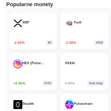
Popularne monety
XRP
Troll
-2.83%
-2.56%
#6
#409
HEX (Pulsechain)
XXXAi
+2.56%
0.00%
#155
brak rangi
Stealth
Pulsechain