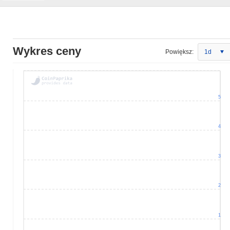
Wykres ceny
Powiększ:
1d
5
4
3
2
1