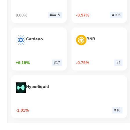
0.00%
-0.57%
#4415
#206
Cardano
BNB
+6.19%
-0.79%
#17
#4
Hyperliquid
-1.01%
#10