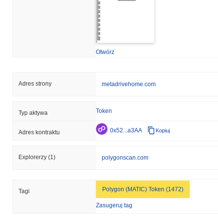
Otwórz
Adres strony
metadrivehome.com
Token
Typ aktywa
0x52...a3AA
Kopiuj
Adres kontraktu
Explorerzy
(1)
polygonscan.com
Polygon (MATIC) Token (1472)
Tagi
Zasugeruj tag