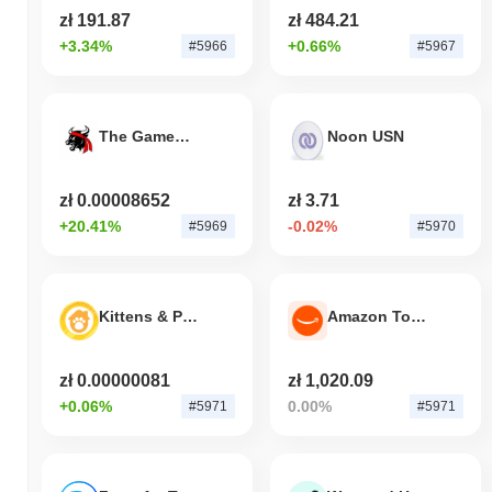
zł 191.87
zł 484.21
+3.34%
+0.66%
#5966
#5967
The Gamestop Bull
Noon USN
zł 0.00008652
zł 3.71
+20.41%
-0.02%
#5969
#5970
Kittens & Puppies
Amazon Tokenized Stock - Reality
zł 0.00000081
zł 1,020.09
+0.06%
0.00%
#5971
#5971