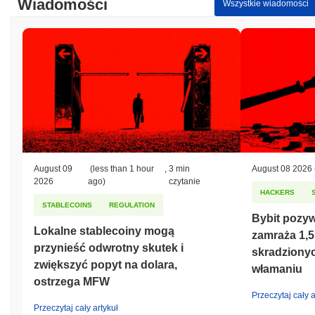
Wiadomości
Wszystkie wiadomości
August 09
(less than 1 hour
,
3 min
August 08 2026
2026
ago)
czytanie
HACKERS
STABLECOINS
REGULATION
Bybit pozyw
Lokalne stablecoiny mogą
zamraża 1,5
przynieść odwrotny skutek i
skradziony
zwiększyć popyt na dolara,
włamaniu
ostrzega MFW
Przeczytaj cały a
Przeczytaj cały artykuł