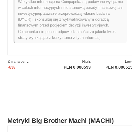
Jaka jest historia zakresu cen Big Brother Machi?
Wszystkie informacje na Coinpaprika są podawane wyłącznie
w celach informacyjnych i nie stanowią porady finansowej ani
Najwyższy Poziom Historyczny (ATH):
zł 0.008723
inwestycyjnej. Zawsze przeprowadzaj własne badania
Najniższy Poziom Historyczny (ATL):
NaN
(DYOR) i skonsultuj się z wykwalifikowanym doradcą
finansowym przed podjęciem decyzji inwestycyjnych.
Big Brother Machi jest obecnie notowany
~93.93%
poniżej
Coinpaprika nie ponosi odpowiedzialności za jakiekolwiek
swojego ATH .
straty wynikające z korzystania z tych informacji.
Jak Big Brother Machi radzi sobie w porównaniu z
szerszym rynkiem kryptowalut?
W ciągu ostatnich 7 dni Big Brother Machi spadł o
18.15%
,
Zmiana ceny:
High:
Low
osiągając gorsze wyniki niż ogólny rynek kryptowalut który
-8%
PLN 0.000593
PLN 0.00051
odnotował wzrost o
0.02%
. Wskazuje to na tymczasowe
opóźnienie w akcji cenowej MACHI w stosunku do szerszego
impulsu rynkowego.
Metryki Big Brother Machi (MACHI)