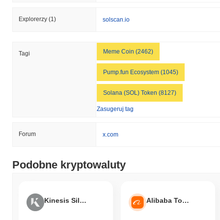
Explorerzy
(1)
solscan.io
Meme Coin (2462)
Tagi
Pump.fun Ecosystem (1045)
Solana (SOL) Token (8127)
Zasugeruj tag
Forum
x.com
Podobne kryptowaluty
Kinesis Silver
Alibaba Tokenized Stock (Ondo)