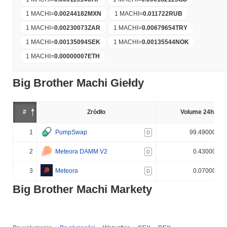
1 MACHI
=
0.00244182
MXN
1 MACHI
=
0.011722
RUB
1 MACHI
=
0.00230073
ZAR
1 MACHI
=
0.00679654
TRY
1 MACHI
=
0.00135094
SEK
1 MACHI
=
0.00135544
NOK
1 MACHI
=
0.00000007
ETH
Big Brother Machi Giełdy
#
Źródło
Volume 24h (%)
1
PumpSwap
99.490000%
D
2
Meteora DAMM V2
0.430000%
D
3
Meteora
0.070000%
D
Big Brother Machi Markety