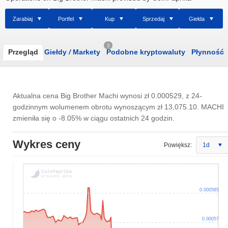
Zarabiaj
Portfel
Kup
Sprzedaj
Giełda
3
Przegląd
Giełdy
/
Markety
Podobne kryptowaluty
Płynność
Aktualna cena Big Brother Machi wynosi
zł 0.000529
, z 24-
godzinnym wolumenem obrotu wynoszącym
zł 13,075.10
. MACHI
zmieniła się o -8.05% w ciągu ostatnich 24 godzin.
Wykres ceny
Powiększ:
1d
0.000585
0.00057