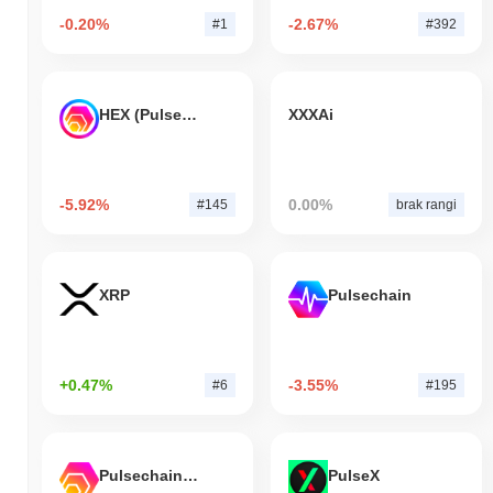
-0.20%
-2.67%
#1
#392
HEX (Pulsechain)
XXXAi
-5.92%
0.00%
#145
brak rangi
XRP
Pulsechain
+0.47%
-3.55%
#6
#195
Pulsechain Bridged HEX (Pulsechain)
PulseX