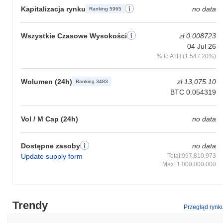
Kapitalizacja rynku
no data
Ranking 5965
Wszystkie Czasowe Wysokości
zł 0.008723
04 Jul 26
% to ATH (1,547.20%)
Wolumen (24h)
zł 13,075.10
Ranking 3483
BTC 0.054319
Vol / M Cap (24h)
no data
Dostępne zasoby
no data
Update supply form
Total:997,810,973
Max: 1,000,000,000
Trendy
Przegląd rynk