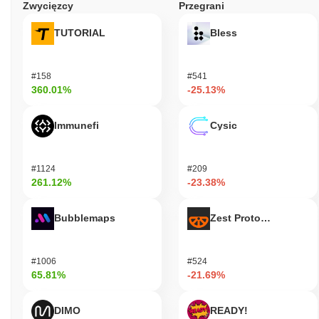
Zwycięzcy
Przegrani
TUTORIAL
Bless
#158
#541
360.01%
-25.13%
Immunefi
Cysic
#1124
#209
261.12%
-23.38%
Bubblemaps
Zest Protocol
#1006
#524
65.81%
-21.69%
DIMO
READY!