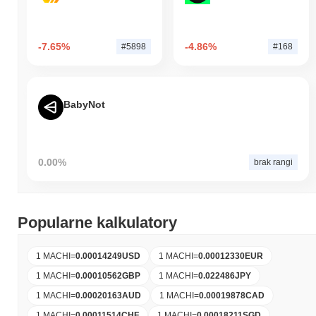
-7.65%
-4.86%
#5898
#168
BabyNot
0.00%
brak rangi
Popularne kalkulatory
1 MACHI
=
0.00014249
USD
1 MACHI
=
0.00012330
EUR
1 MACHI
=
0.00010562
GBP
1 MACHI
=
0.022486
JPY
1 MACHI
=
0.00020163
AUD
1 MACHI
=
0.00019878
CAD
1 MACHI
=
0.00011514
CHF
1 MACHI
=
0.00018211
SGD