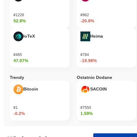
#1226
#962
52.8%
-20.8%
IoTeX
Heima
#465
#784
47.07%
-19.98%
Trendy
Ostatnio Dodane
Bitcoin
SACOIN
#1
#7550
-0.2%
1.59%