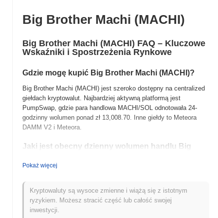
Big Brother Machi (MACHI)
Big Brother Machi (MACHI) FAQ – Kluczowe
Wskaźniki i Spostrzeżenia Rynkowe
Gdzie mogę kupić Big Brother Machi (MACHI)?
Big Brother Machi (MACHI) jest szeroko dostępny na centralized
giełdach kryptowalut. Najbardziej aktywną platformą jest
PumpSwap, gdzie para handlowa MACHI/SOL odnotowała 24-
godzinny wolumen ponad
zł 13,008.70
. Inne giełdy to Meteora
DAMM V2 i Meteora.
Jaki jest obecny dzienny wolumen handlu Big
Brother Machi?
Pokaż więcej
W ciągu ostatnich 24 godzin wolumen handlu Big Brother Machi
wynosi
zł 13,075.10
, pokazując spadek o
42.68%
w porównaniu
z poprzednim dniem. Sugeruje to krótkoterminowe zmniejszenie
Kryptowaluty są wysoce zmienne i wiążą się z istotnym
aktywności handlowej.
ryzykiem. Możesz stracić część lub całość swojej
inwestycji.