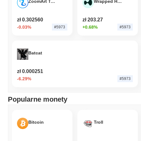
ZoomArt Token
Wrapped HYPE
zł 0.302560
zł 203.27
-0.03%
+0.68%
#5973
#5973
Batcat
zł 0.000251
-6.29%
#5973
Popularne monety
Bitcoin
Troll