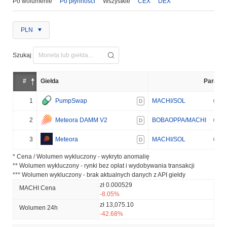
Po wolumenie
Po płynności
Wszystkie
CEX
DEX
PLN
Szukaj
#
Giełda
Para
1
PumpSwap
MACHI/SOL
D
2
Meteora DAMM V2
BOBAOPPA/MACHI
D
3
Meteora
MACHI/SOL
D
* Cena / Wolumen wykluczony - wykryto anomalię
** Wolumen wykluczony - rynki bez opłat i wydobywania transakcji
*** Wolumen wykluczony - brak aktualnych danych z API giełdy
zł 0.000529
MACHI Cena
-8.05%
zł 13,075.10
Wolumen 24h
-42.68%