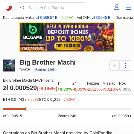
Kapitalizacja rynku:
zł 8,589.57 B
(0.02%)
Vol 24H:
zł 334.45 B
Dominacja
Big Brother Machi
MACHI
Ranking 5965
Big Brother Machi MACHI cena:
1h
24h
Tydzień
Miesiąc
Rok
zł 0.000529
(-8.05%)
+0.39%
-8.05%
-18.15%
-58.18%
0.00%
ETH 0.0
743
(-8.22%)
BTC 0.0
219
(-7.86%)
7
8
zł 0.000515
Zakres 24h
zł 0.000593
Operations on Big Brother Machi provided by CoinPaprika