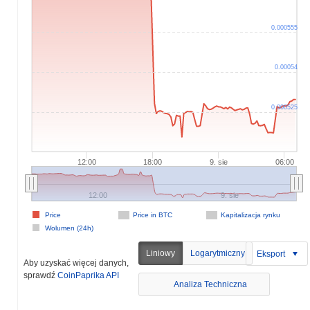
0.000555
0.00054
0.000525
12:00
18:00
9. sie
06:00
12:00
9. sie
Price
Price in BTC
Kapitalizacja rynku
Wolumen (24h)
Liniowy
Logarytmiczny
Eksport
Aby uzyskać więcej danych,
sprawdź
CoinPaprika API
Analiza Techniczna