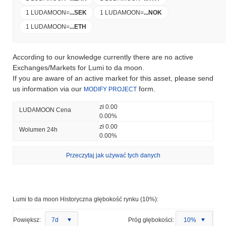
1 LUDAMOON
=
...
SEK
1 LUDAMOON
=
...
NOK
1 LUDAMOON
=
...
ETH
According to our knowledge currently there are no active
Exchanges/Markets for Lumi to da moon.
If you are aware of an active market for this asset, please send
us information via our
form.
MODIFY PROJECT
zł 0.00
LUDAMOON Cena
0.00%
zł 0.00
Wolumen 24h
0.00%
Przeczytaj jak używać tych danych
Lumi to da moon Historyczna głębokość rynku (10%):
Powiększ:
7d
Próg głębokości:
10%