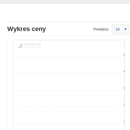
Wykres ceny
Powiększ:
1d
5
4
3
2
1