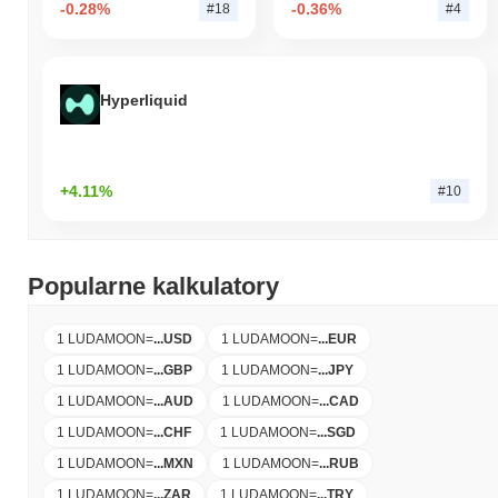
-0.28%
-0.36%
#18
#4
Hyperliquid
+4.11%
#10
Popularne kalkulatory
1 LUDAMOON
=
...
USD
1 LUDAMOON
=
...
EUR
1 LUDAMOON
=
...
GBP
1 LUDAMOON
=
...
JPY
1 LUDAMOON
=
...
AUD
1 LUDAMOON
=
...
CAD
1 LUDAMOON
=
...
CHF
1 LUDAMOON
=
...
SGD
1 LUDAMOON
=
...
MXN
1 LUDAMOON
=
...
RUB
1 LUDAMOON
=
...
ZAR
1 LUDAMOON
=
...
TRY