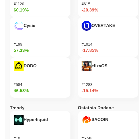
#1120
#615
60.19%
-20.39%
Cysic
OVERTAKE
#199
#1014
57.33%
-17.85%
DODO
elizaOS
#584
#1283
46.53%
-15.14%
Trendy
Ostatnio Dodane
Hyperliquid
SACOIN
#10
#5748