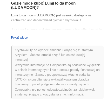
Gdzie mogę kupić Lumi to da moon
(LUDAMOON)?
Lumi to da moon (LUDAMOON) jest szeroko dostępny na
centralized and decentralized giełdach kryptowalut.
Jaki jest obecny dzienny wolumen handlu Lumi to
da moon?
Pokaż więcej
W ciągu ostatnich 24 godzin wolumen handlu Lumi to da moon
wynosi
zł 0.00
.
Kryptowaluty są wysoce zmienne i wiążą się z istotnym
ryzykiem. Możesz stracić część lub całość swojej
Jaka jest historia zakresu cen Lumi to da moon?
inwestycji.
Najwyższy Poziom Historyczny (ATH):
zł 0.029438
Wszystkie informacje na Coinpaprika są podawane wyłącznie
Najniższy Poziom Historyczny (ATL):
zł 0.00
w celach informacyjnych i nie stanowią porady finansowej ani
inwestycyjnej. Zawsze przeprowadzaj własne badania
Lumi to da moon jest obecnie notowany
~84.10%
poniżej swojego
(DYOR) i skonsultuj się z wykwalifikowanym doradcą
ATH .
finansowym przed podjęciem decyzji inwestycyjnych.
Coinpaprika nie ponosi odpowiedzialności za jakiekolwiek
Jak Lumi to da moon radzi sobie w porównaniu z
straty wynikające z korzystania z tych informacji.
szerszym rynkiem kryptowalut?
W ciągu ostatnich 7 dni Lumi to da moon zyskał
0.00%
, osiągając