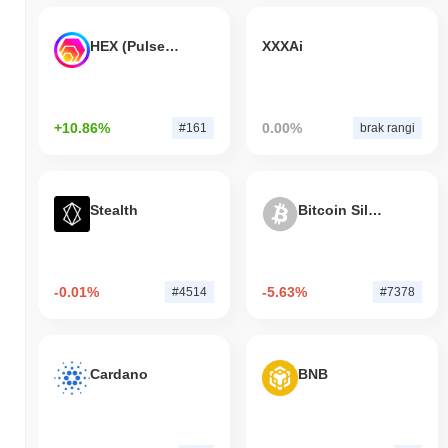
HEX (Pulsechain)
XXXAi
+10.86%
0.00%
#161
brak rangi
Stealth
Bitcoin Silver
-0.01%
-5.63%
#4514
#7378
Cardano
BNB