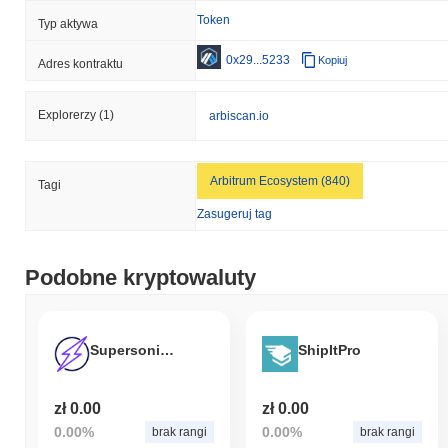
Token
Typ aktywa
0x29...5233
Kopiuj
Adres kontraktu
Explorerzy
(1)
arbiscan.io
Arbitrum Ecosystem (840)
Tagi
Zasugeruj tag
Podobne kryptowaluty
Supersonic Finance
ShipItPro
zł 0.00
zł 0.00
0.00%
0.00%
brak rangi
brak rangi