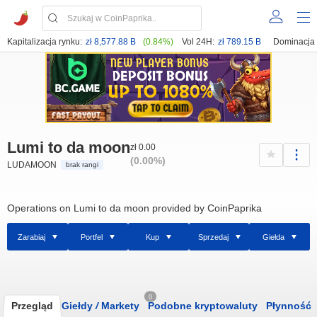
Kapitalizacja rynku:
zł 8,577.88 B
(0.84%)
Vol 24H:
zł 789.15 B
Dominacja
Lumi to da moon
zł 0.00
(0.00%)
LUDAMOON
brak rangi
Operations on Lumi to da moon provided by CoinPaprika
Zarabiaj
Portfel
Kup
Sprzedaj
Giełda
0
Przegląd
Giełdy
/
Markety
Podobne kryptowaluty
Płynność