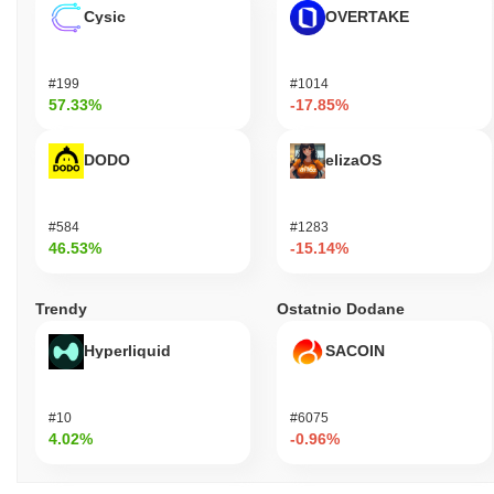
Cysic
OVERTAKE
#199
#1014
57.33%
-17.85%
DODO
elizaOS
#584
#1283
46.53%
-15.14%
Trendy
Ostatnio Dodane
Hyperliquid
SACOIN
#10
#6075
4.02%
-0.96%