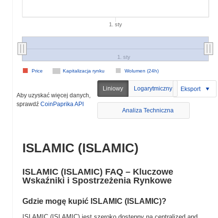
1. sty
1. sty
Price
Kapitalizacja rynku
Wolumen (24h)
Liniowy
Logarytmiczny
Eksport
Aby uzyskać więcej danych,
sprawdź
CoinPaprika API
Analiza Techniczna
ISLAMIC (ISLAMIC)
ISLAMIC (ISLAMIC) FAQ – Kluczowe
Wskaźniki i Spostrzeżenia Rynkowe
Gdzie mogę kupić ISLAMIC (ISLAMIC)?
ISLAMIC (ISLAMIC) jest szeroko dostępny na centralized and