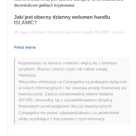
decentralized giełdach kryptowalut.
Jaki jest obecny dzienny wolumen handlu
ISLAMIC?
W ciągu ostatnich 24 godzin wolumen handlu ISLAMIC wynosi
zł 0.00
.
Pokaż więcej
Jaka jest historia zakresu cen ISLAMIC?
Najwyższy Poziom Historyczny (ATH):
zł 1.58
Kryptowaluty są wysoce zmienne i wiążą się z istotnym
Najniższy Poziom Historyczny (ATL):
zł 0.00
ryzykiem. Możesz stracić część lub całość swojej
inwestycji.
ISLAMIC jest obecnie notowany
~99.99%
poniżej swojego ATH .
Wszystkie informacje na Coinpaprika są podawane wyłącznie
w celach informacyjnych i nie stanowią porady finansowej ani
Jak ISLAMIC radzi sobie w porównaniu z szerszym
inwestycyjnej. Zawsze przeprowadzaj własne badania
rynkiem kryptowalut?
(DYOR) i skonsultuj się z wykwalifikowanym doradcą
W ciągu ostatnich 7 dni ISLAMIC zyskał
0.00%
, osiągając gorsze
finansowym przed podjęciem decyzji inwestycyjnych.
wyniki niż ogólny rynek kryptowalut który odnotował wzrost o
Coinpaprika nie ponosi odpowiedzialności za jakiekolwiek
0.84%
. Wskazuje to na tymczasowe opóźnienie w akcji cenowej
straty wynikające z korzystania z tych informacji.
ISLAMIC w stosunku do szerszego impulsu rynkowego.