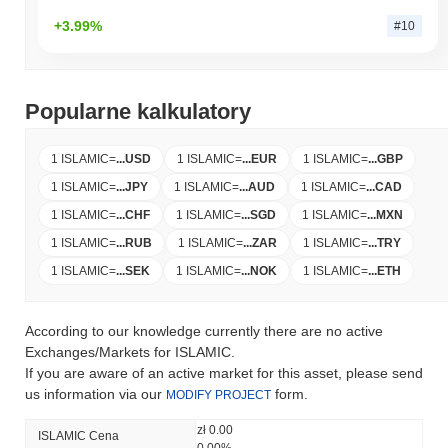
+3.99%
#10
Popularne kalkulatory
1 ISLAMIC
=
...
USD
1 ISLAMIC
=
...
EUR
1 ISLAMIC
=
...
GBP
1 ISLAMIC
=
...
JPY
1 ISLAMIC
=
...
AUD
1 ISLAMIC
=
...
CAD
1 ISLAMIC
=
...
CHF
1 ISLAMIC
=
...
SGD
1 ISLAMIC
=
...
MXN
1 ISLAMIC
=
...
RUB
1 ISLAMIC
=
...
ZAR
1 ISLAMIC
=
...
TRY
1 ISLAMIC
=
...
SEK
1 ISLAMIC
=
...
NOK
1 ISLAMIC
=
...
ETH
According to our knowledge currently there are no active
Exchanges/Markets for ISLAMIC.
If you are aware of an active market for this asset, please send
us information via our
form.
MODIFY PROJECT
zł 0.00
ISLAMIC Cena
0.00%