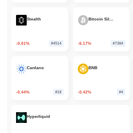
Stealth
Bitcoin Silver
-0.01%
-6.17%
#4514
#7384
Cardano
BNB
-0.44%
-0.42%
#18
#4
Hyperliquid