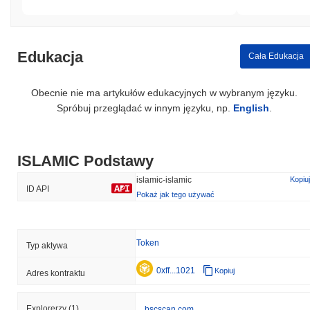
Edukacja
Cała Edukacja
Obecnie nie ma artykułów edukacyjnych w wybranym języku.
Spróbuj przeglądać w innym języku, np.
English
.
ISLAMIC Podstawy
islamic-islamic
Kopiuj
ID API
Pokaż jak tego używać
Token
Typ aktywa
0xff...1021
Kopiuj
Adres kontraktu
Explorerzy
(1)
bscscan.com