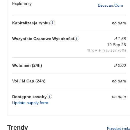
Explorerzy
Bscscan.com
Kapitalizacja rynku
no data
Wszystkie Czasowe Wysokości
zł 1.58
19 Sep 23
% to ATH (785,367.70%)
Wolumen (24h)
zł 0.00
Vol / M Cap (24h)
no data
Dostępne zasoby
no data
Update supply form
Trendy
Przegląd rynk