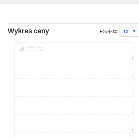
Wykres ceny
Powiększ:
1d
5
4
3
2
1