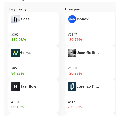
Zwycięzcy
Przegrani
Bless
Mobox
#361
#1847
132.03%
-80.79%
Heima
Ucan fix life in1day
#654
#1688
84.26%
-20.76%
Hashflow
Lorenzo Protocol
#1120
#615
60.19%
-20.39%