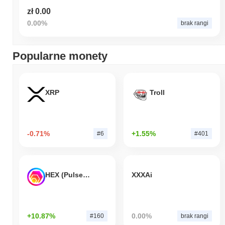
zł 0.00
0.00%
brak rangi
Popularne monety
XRP
Troll
-0.71%
+1.55%
#6
#401
HEX (Pulsechain)
XXXAi
+10.87%
0.00%
#160
brak rangi