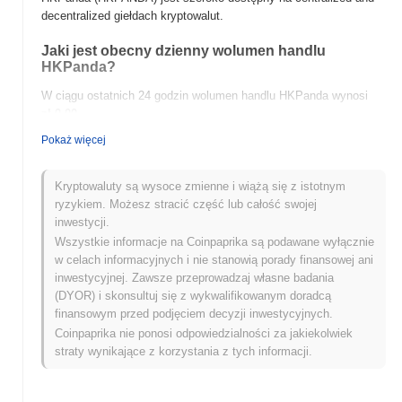
decentralized giełdach kryptowalut.
Jaki jest obecny dzienny wolumen handlu
HKPanda?
W ciągu ostatnich 24 godzin wolumen handlu HKPanda wynosi
zł 0.00
.
Pokaż więcej
Jaka jest historia zakresu cen HKPanda?
Najwyższy Poziom Historyczny (ATH):
zł 0.00004829
Kryptowaluty są wysoce zmienne i wiążą się z istotnym
Najniższy Poziom Historyczny (ATL):
zł 0.00
ryzykiem. Możesz stracić część lub całość swojej
inwestycji.
HKPanda jest obecnie notowany
~100.00%
poniżej swojego ATH .
Wszystkie informacje na Coinpaprika są podawane wyłącznie
w celach informacyjnych i nie stanowią porady finansowej ani
Jak HKPanda radzi sobie w porównaniu z
inwestycyjnej. Zawsze przeprowadzaj własne badania
szerszym rynkiem kryptowalut?
(DYOR) i skonsultuj się z wykwalifikowanym doradcą
W ciągu ostatnich 7 dni HKPanda zyskał
0.00%
, przewyższając
finansowym przed podjęciem decyzji inwestycyjnych.
ogólny rynek kryptowalut który odnotował spadek o
0.49%
.
Coinpaprika nie ponosi odpowiedzialności za jakiekolwiek
Wskazuje to na silną wydajność akcji cenowej HKPANDA w
straty wynikające z korzystania z tych informacji.
stosunku do szerszego impulsu rynkowego.