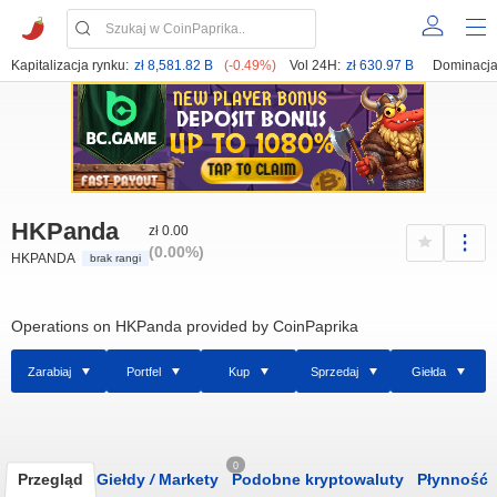
Kapitalizacja rynku:
zł 8,581.82 B
(-0.49%)
Vol 24H:
zł 630.97 B
Dominacja
HKPanda
zł 0.00
(0.00%)
HKPANDA
brak rangi
Operations on HKPanda provided by CoinPaprika
Zarabiaj
Portfel
Kup
Sprzedaj
Giełda
0
Przegląd
Giełdy
/
Markety
Podobne kryptowaluty
Płynność