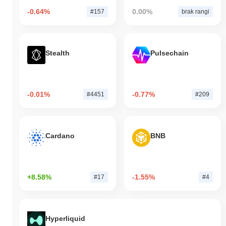
-0.64%
0.00%
#157
brak rangi
Stealth
Pulsechain
-0.01%
-0.77%
#4451
#209
Cardano
BNB
+8.58%
-1.55%
#17
#4
Hyperliquid