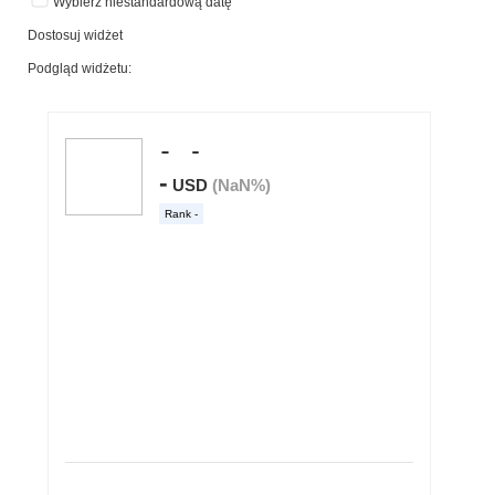
Wybierz niestandardową datę
Dostosuj widżet
Podgląd widżetu: