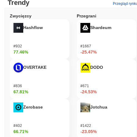
Trendy
Przegląd rynk
Zwycięzcy
Przegrani
Hashflow
Shardeum
#932
#1667
77.46%
-25.47%
OVERTAKE
DODO
#836
#671
67.81%
-24.53%
Zerobase
Jotchua
#402
#1422
66.71%
-23.05%