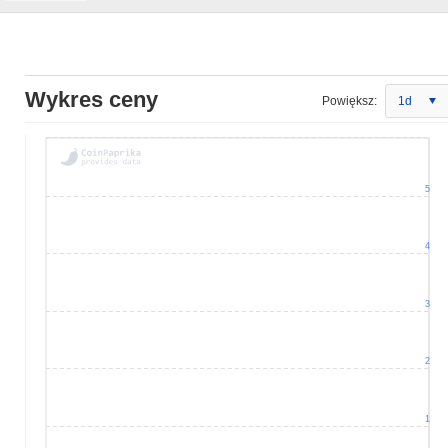
Wykres ceny
Powiększ:
1d
5
4
3
2
1