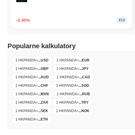
-2.45%
#10
Popularne kalkulatory
1 HKPANDA
=
...
USD
1 HKPANDA
=
...
EUR
1 HKPANDA
=
...
GBP
1 HKPANDA
=
...
JPY
1 HKPANDA
=
...
AUD
1 HKPANDA
=
...
CAD
1 HKPANDA
=
...
CHF
1 HKPANDA
=
...
SGD
1 HKPANDA
=
...
MXN
1 HKPANDA
=
...
RUB
1 HKPANDA
=
...
ZAR
1 HKPANDA
=
...
TRY
1 HKPANDA
=
...
SEK
1 HKPANDA
=
...
NOK
1 HKPANDA
=
...
ETH