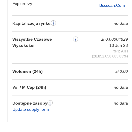
Explorerzy
Bscscan.com
Kapitalizacja rynku
no data
Wszystkie Czasowe
zł 0.00004829
Wysokości
13 Jun 23
% to ATH
(28,852,658,685.83%)
Wolumen (24h)
zł 0.00
Vol / M Cap (24h)
no data
Dostępne zasoby
no data
Update supply form