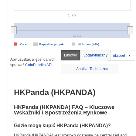
1. sty
1. sty
Price
Kapitalizacja rynku
Wolumen (24h)
Liniowy
Logarytmiczny
Eksport
Aby uzyskać więcej danych,
sprawdź
CoinPaprika API
Analiza Techniczna
HKPanda (HKPANDA)
HKPanda (HKPANDA) FAQ – Kluczowe
Wskaźniki i Spostrzeżenia Rynkowe
Gdzie mogę kupić HKPanda (HKPANDA)?
HKPanda (HKPANDA) jest szeroko dostępny na centralized and