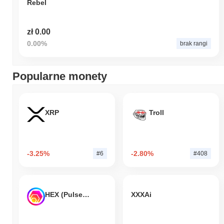
Rebel
zł 0.00
0.00%
brak rangi
Popularne monety
XRP
Troll
-3.25%
-2.80%
#6
#408
HEX (Pulsechain)
XXXAi