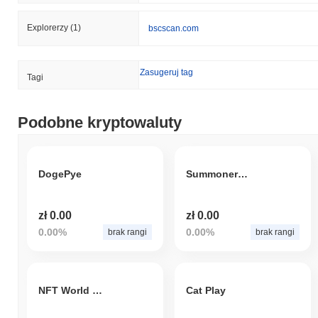
Explorerzy
(1)
bscscan.com
Zasugeruj tag
Tagi
Podobne kryptowaluty
DogePye
Summoners Arena Token
zł 0.00
zł 0.00
0.00%
0.00%
brak rangi
brak rangi
NFT World Games
Cat Play