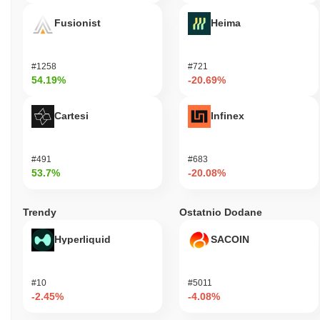
Fusionist
Heima
#1258
#721
54.19%
-20.69%
Cartesi
Infinex
#491
#683
53.7%
-20.08%
Trendy
Ostatnio Dodane
Hyperliquid
SACOIN
#10
#5011
-2.45%
-4.08%