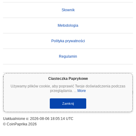
Słownik
Metodologia
Polityka prywatności
Regulamin
WAŻNE ZASTRZEŻENIE:
Kryptowaluty są wysoce zmienne i wiążą się ze znacznym
Ciasteczka Paprykowe
ryzykiem. Możesz stracić część lub całość swojej inwestycji. Wszystkie informacje na
Używamy plików cookie, aby poprawić Twoje doświadczenia podczas
Coinpaprika są udostępniane wyłącznie w celach informacyjnych i nie stanowią porady
przeglądania.
...
More
finansowej ani inwestycyjnej. Zawsze przeprowadzaj własne badania (DYOR) i konsultuj
się z wykwalifikowanym doradcą finansowym przed podjęciem decyzji inwestycyjnych.
Coinpaprika nie ponosi odpowiedzialności za jakiekolwiek straty wynikające z
Zamknij
wykorzystania tych informacji.
Uaktualnione o: 2026-08-06 18:05:14 UTC
© CoinPaprika 2026