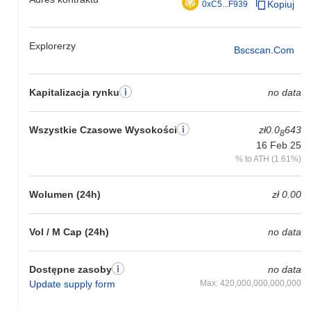
Kopiuj
0xC5...F939
Explorerzy
Bscscan.com
Kapitalizacja rynku
no data
Wszystkie Czasowe Wysokości
zł0.0
643
8
16 Feb 25
% to ATH (1.61%)
Wolumen (24h)
zł 0.00
Vol / M Cap (24h)
no data
Dostępne zasoby
no data
Update supply form
Max: 420,000,000,000,000