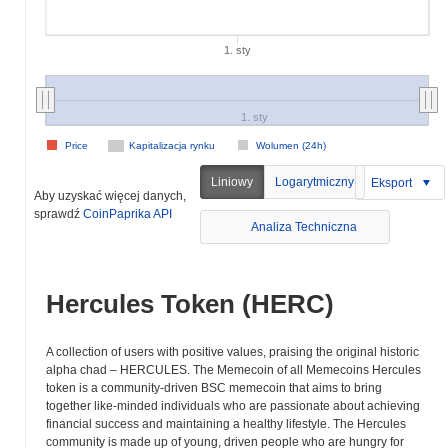
1. sty
1. sty
Price
Kapitalizacja rynku
Wolumen (24h)
Liniowy
Logarytmiczny
Eksport
Aby uzyskać więcej danych,
sprawdź
CoinPaprika API
Analiza Techniczna
Hercules Token (HERC)
A collection of users with positive values, praising the original historic
alpha chad – HERCULES. The Memecoin of all Memecoins Hercules
token is a community-driven BSC memecoin that aims to bring
together like-minded individuals who are passionate about achieving
financial success and maintaining a healthy lifestyle. The Hercules
community is made up of young, driven people who are hungry for