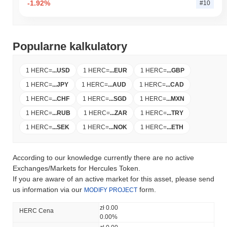
-1.92%
#10
Popularne kalkulatory
1 HERC
=
...
USD
1 HERC
=
...
EUR
1 HERC
=
...
GBP
1 HERC
=
...
JPY
1 HERC
=
...
AUD
1 HERC
=
...
CAD
1 HERC
=
...
CHF
1 HERC
=
...
SGD
1 HERC
=
...
MXN
1 HERC
=
...
RUB
1 HERC
=
...
ZAR
1 HERC
=
...
TRY
1 HERC
=
...
SEK
1 HERC
=
...
NOK
1 HERC
=
...
ETH
According to our knowledge currently there are no active
Exchanges/Markets for Hercules Token.
If you are aware of an active market for this asset, please send
us information via our
form.
MODIFY PROJECT
zł 0.00
HERC Cena
0.00%