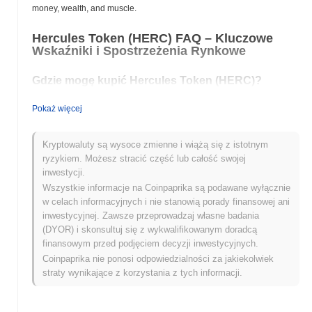
money, wealth, and muscle.
Hercules Token (HERC) FAQ – Kluczowe
Wskaźniki i Spostrzeżenia Rynkowe
Gdzie mogę kupić Hercules Token (HERC)?
Hercules Token (HERC) jest szeroko dostępny na centralized and
Pokaż więcej
decentralized giełdach kryptowalut.
Jaki jest obecny dzienny wolumen handlu
Kryptowaluty są wysoce zmienne i wiążą się z istotnym
Hercules Token?
ryzykiem. Możesz stracić część lub całość swojej
inwestycji.
W ciągu ostatnich 24 godzin wolumen handlu Hercules Token
Wszystkie informacje na Coinpaprika są podawane wyłącznie
wynosi
zł 0.00
.
w celach informacyjnych i nie stanowią porady finansowej ani
inwestycyjnej. Zawsze przeprowadzaj własne badania
Jaka jest historia zakresu cen Hercules Token?
(DYOR) i skonsultuj się z wykwalifikowanym doradcą
Najwyższy Poziom Historyczny (ATH):
zł0.0
643
finansowym przed podjęciem decyzji inwestycyjnych.
8
Najniższy Poziom Historyczny (ATL):
zł 0.00
Coinpaprika nie ponosi odpowiedzialności za jakiekolwiek
straty wynikające z korzystania z tych informacji.
Hercules Token jest obecnie notowany
~1.58%
poniżej swojego
ATH .