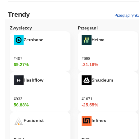
Trendy
Przegląd rynk
Zwycięzcy
Przegrani
Zerobase
Heima
#407
#698
69.27%
-31.16%
Hashflow
Shardeum
#933
#1671
56.88%
-25.55%
Fusionist
Infinex