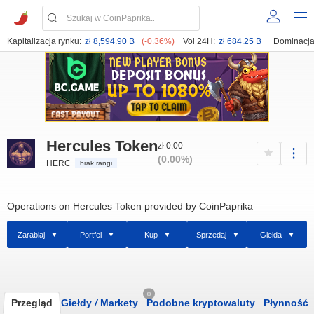
Kapitalizacja rynku:
zł 8,594.90 B
(-0.36%)
Vol 24H:
zł 684.25 B
Dominacja
Hercules Token
zł 0.00
(0.00%)
HERC
brak rangi
Operations on Hercules Token provided by CoinPaprika
Zarabiaj
Portfel
Kup
Sprzedaj
Giełda
0
Przegląd
Giełdy
/
Markety
Podobne kryptowaluty
Płynność