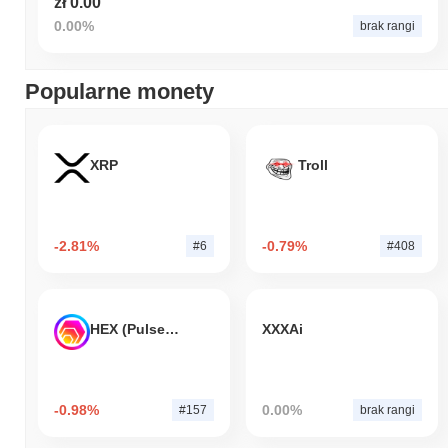
zł 0.00
0.00%
brak rangi
Popularne monety
XRP
Troll
-2.81%
-0.79%
#6
#408
HEX (Pulsechain)
XXXAi
-0.98%
0.00%
#157
brak rangi