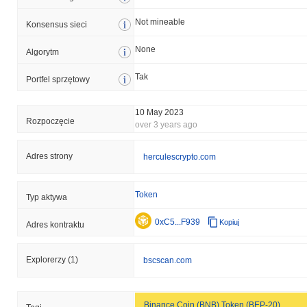
Not mineable
Konsensus sieci
None
Algorytm
Tak
Portfel sprzętowy
10 May 2023
Rozpoczęcie
over 3 years ago
Adres strony
herculescrypto.com
Token
Typ aktywa
0xC5...F939
Kopiuj
Adres kontraktu
Explorerzy
(1)
bscscan.com
Binance Coin (BNB) Token (BEP-20)