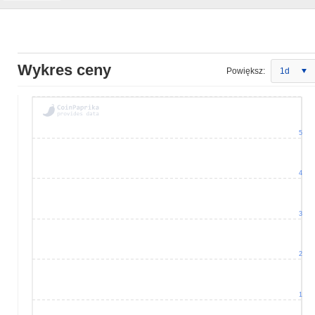
Wykres ceny
Powiększ:
1d
5
4
3
2
1