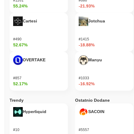
#1261
#686
55.24%
-21.93%
Cartesi
Jotchua
#490
#1415
52.67%
-18.88%
OVERTAKE
Manyu
#857
#1033
52.17%
-16.92%
Trendy
Ostatnio Dodane
Hyperliquid
SACOIN
#10
#5557