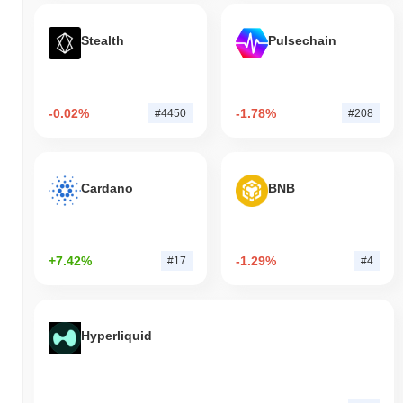
Stealth
Pulsechain
-0.02%
-1.78%
#4450
#208
Cardano
BNB
+7.42%
-1.29%
#17
#4
Hyperliquid