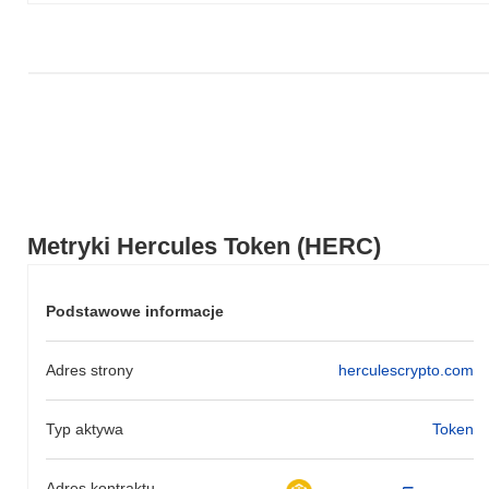
Jak Hercules Token radzi sobie w porównaniu z
szerszym rynkiem kryptowalut?
W ciągu ostatnich 7 dni Hercules Token zyskał
0.00%
,
przewyższając ogólny rynek kryptowalut który odnotował spadek
o
0.36%
. Wskazuje to na silną wydajność akcji cenowej HERC w
stosunku do szerszego impulsu rynkowego.
Metryki Hercules Token (HERC)
Podstawowe informacje
Adres strony
herculescrypto.com
Typ aktywa
Token
Adres kontraktu