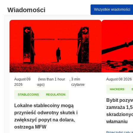
Wiadomości
Wszystkie wiadomości
August 09
(less than 1 hour
,
3 min
August 08 2026
2026
ago)
czytanie
HACKERS
STABLECOINS
REGULATION
Bybit pozyw
Lokalne stablecoiny mogą
zamraża 1,5
przynieść odwrotny skutek i
skradziony
zwiększyć popyt na dolara,
włamaniu
ostrzega MFW
Przeczytaj cały a