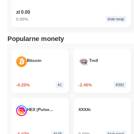
zł 0.00
0.00%
brak rangi
Popularne monety
Bitcoin
Troll
-0.20%
-2.45%
#1
#392
HEX (Pulsechain)
XXXAi
-6.07%
0.00%
#145
brak rangi