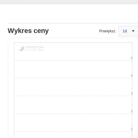
Wykres ceny
Powiększ:
1d
5
4
3
2
1