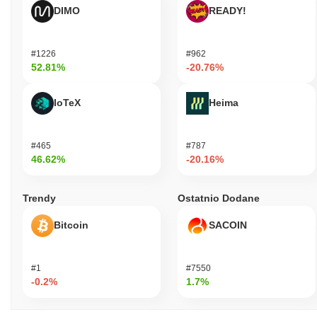
DIMO
READY!
#1226
#962
52.81%
-20.76%
IoTeX
Heima
#465
#787
46.62%
-20.16%
Trendy
Ostatnio Dodane
Bitcoin
SACOIN
#1
#7550
-0.2%
1.7%