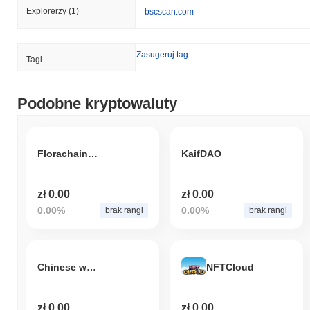
Explorerzy
(1)
bscscan.com
Zasugeruj tag
Tagi
Podobne kryptowaluty
Florachain Token
KaifDAO
zł 0.00
zł 0.00
0.00%
0.00%
brak rangi
brak rangi
Chinese weather balloon
NFTCloud
zł 0.00
zł 0.00