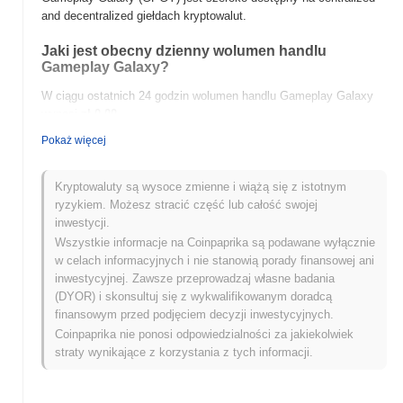
and decentralized giełdach kryptowalut.
Jaki jest obecny dzienny wolumen handlu
Gameplay Galaxy?
W ciągu ostatnich 24 godzin wolumen handlu Gameplay Galaxy
wynosi
zł 0.00
.
Pokaż więcej
Jaka jest historia zakresu cen Gameplay Galaxy?
Najwyższy Poziom Historyczny (ATH):
zł 0.347200
Kryptowaluty są wysoce zmienne i wiążą się z istotnym
Najniższy Poziom Historyczny (ATL):
zł 0.00
ryzykiem. Możesz stracić część lub całość swojej
inwestycji.
Gameplay Galaxy jest obecnie notowany
~99.94%
poniżej
Wszystkie informacje na Coinpaprika są podawane wyłącznie
swojego ATH .
w celach informacyjnych i nie stanowią porady finansowej ani
inwestycyjnej. Zawsze przeprowadzaj własne badania
Jak Gameplay Galaxy radzi sobie w porównaniu z
(DYOR) i skonsultuj się z wykwalifikowanym doradcą
szerszym rynkiem kryptowalut?
finansowym przed podjęciem decyzji inwestycyjnych.
W ciągu ostatnich 7 dni Gameplay Galaxy zyskał
0.00%
,
Coinpaprika nie ponosi odpowiedzialności za jakiekolwiek
osiągając gorsze wyniki niż ogólny rynek kryptowalut który
straty wynikające z korzystania z tych informacji.
odnotował wzrost o
0.02%
. Wskazuje to na tymczasowe
opóźnienie w akcji cenowej GPGY w stosunku do szerszego
impulsu rynkowego.