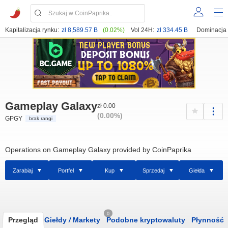
Kapitalizacja rynku:
zł 8,589.57 B
(0.02%)
Vol 24H:
zł 334.45 B
Dominacja
Gameplay Galaxy
zł 0.00
(0.00%)
GPGY
brak rangi
Operations on Gameplay Galaxy provided by CoinPaprika
Zarabiaj
Portfel
Kup
Sprzedaj
Giełda
0
Przegląd
Giełdy
/
Markety
Podobne kryptowaluty
Płynność