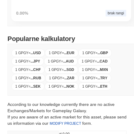
0.00%
brak rangi
Popularne kalkulatory
1 GPGY
=
...
USD
1 GPGY
=
...
EUR
1 GPGY
=
...
GBP
1 GPGY
=
...
JPY
1 GPGY
=
...
AUD
1 GPGY
=
...
CAD
1 GPGY
=
...
CHF
1 GPGY
=
...
SGD
1 GPGY
=
...
MXN
1 GPGY
=
...
RUB
1 GPGY
=
...
ZAR
1 GPGY
=
...
TRY
1 GPGY
=
...
SEK
1 GPGY
=
...
NOK
1 GPGY
=
...
ETH
According to our knowledge currently there are no active
Exchanges/Markets for Gameplay Galaxy.
If you are aware of an active market for this asset, please send
us information via our
form.
MODIFY PROJECT
zł 0.00