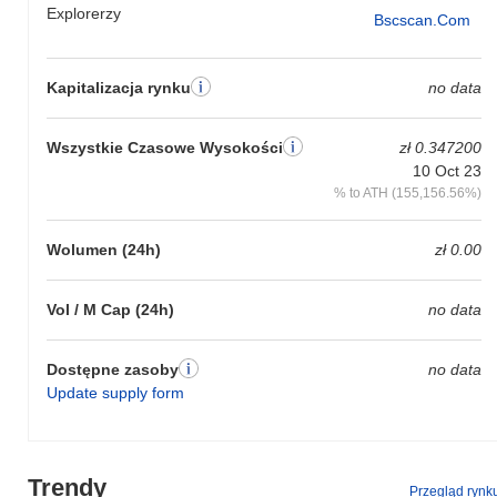
Explorerzy
Bscscan.com
Kapitalizacja rynku
no data
Wszystkie Czasowe Wysokości
zł 0.347200
10 Oct 23
% to ATH (155,156.56%)
Wolumen (24h)
zł 0.00
Vol / M Cap (24h)
no data
Dostępne zasoby
no data
Update supply form
Trendy
Przegląd rynk