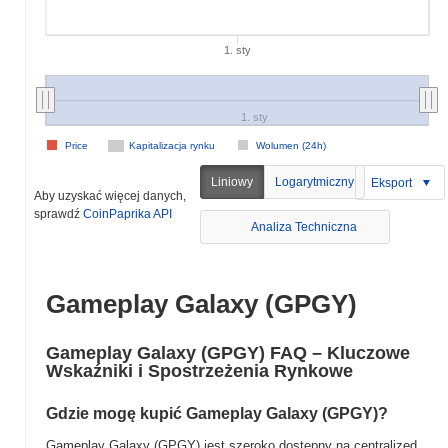
1. sty
1. sty
Price
Kapitalizacja rynku
Wolumen (24h)
Liniowy
Logarytmiczny
Eksport
Aby uzyskać więcej danych,
sprawdź
CoinPaprika API
Analiza Techniczna
Gameplay Galaxy (GPGY)
Gameplay Galaxy (GPGY) FAQ – Kluczowe
Wskaźniki i Spostrzeżenia Rynkowe
Gdzie mogę kupić Gameplay Galaxy (GPGY)?
Gameplay Galaxy (GPGY) jest szeroko dostępny na centralized