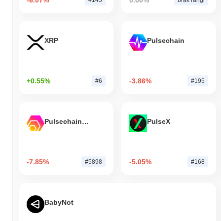
XRP
Pulsechain
+0.55%
-3.86%
#6
#195
Pulsechain Bridged HEX (Pulsechain)
PulseX
-7.85%
-5.05%
#5898
#168
BabyNot