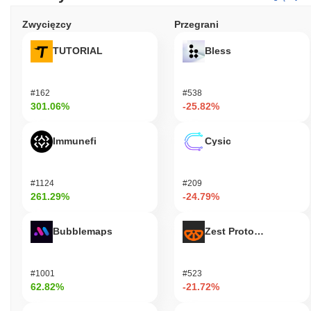
Zwycięzcy
Przegrani
TUTORIAL
Bless
#162
#538
301.06%
-25.82%
Immunefi
Cysic
#1124
#209
261.29%
-24.79%
Bubblemaps
Zest Protocol
#1001
#523
62.82%
-21.72%