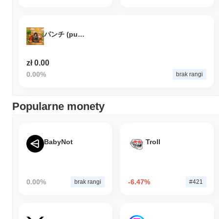
パンチ (punchmeme.world)
zł 0.00
0.00%
brak rangi
Popularne monety
BabyNot
Troll
0.00%
-6.47%
brak rangi
#421