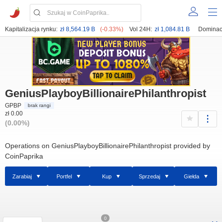
Kapitalizacja rynku:
zł 8,564.19 B
(-0.33%)
Vol 24H:
zł 1,084.81 B
Dominac
GeniusPlayboyBillionairePhilanthropist
GPBP
brak rangi
zł 0.00
(0.00%)
Operations on GeniusPlayboyBillionairePhilanthropist provided by
CoinPaprika
Zarabiaj
Portfel
Kup
Sprzedaj
Giełda
0