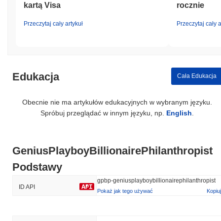
kartą Visa
rocznie
Przeczytaj cały artykuł
Przeczytaj cały a
Edukacja
Cała Edukacja
Obecnie nie ma artykułów edukacyjnych w wybranym języku.
Spróbuj przeglądać w innym języku, np.
English
.
GeniusPlayboyBillionairePhilanthropist
Podstawy
gpbp-geniusplayboybillionairephilanthropist
ID API
Pokaż jak tego używać
Kopiuj