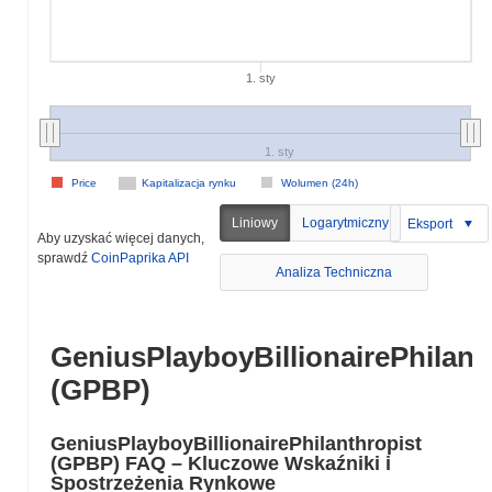
1. sty
1. sty
Price
Kapitalizacja rynku
Wolumen (24h)
Liniowy
Logarytmiczny
Eksport
Aby uzyskać więcej danych,
sprawdź
CoinPaprika API
Analiza Techniczna
GeniusPlayboyBillionairePhilant
(GPBP)
GeniusPlayboyBillionairePhilanthropist
(GPBP) FAQ – Kluczowe Wskaźniki i
Spostrzeżenia Rynkowe