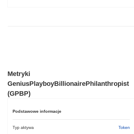
kryptowalut?
W ciągu ostatnich 7 dni GeniusPlayboyBillionairePhilanthropist
zyskał
0.00%
, przewyższając ogólny rynek kryptowalut który
odnotował spadek o
0.33%
. Wskazuje to na silną wydajność akcji
cenowej GPBP w stosunku do szerszego impulsu rynkowego.
Metryki
GeniusPlayboyBillionairePhilanthropist
(GPBP)
Podstawowe informacje
Typ aktywa
Token