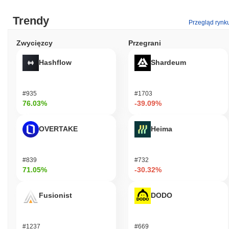
Trendy
Przegląd rynk
Zwycięzcy
Przegrani
Hashflow
Shardeum
#935
#1703
76.03%
-39.09%
OVERTAKE
Heima
#839
#732
71.05%
-30.32%
Fusionist
DODO
#1237
#669