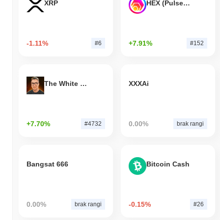
XRP
HEX (Pulsechain)
-1.11%
+7.91%
#6
#152
The White Bull
XXXAi
+7.70%
0.00%
#4732
brak rangi
Bangsat 666
Bitcoin Cash
0.00%
-0.15%
brak rangi
#26