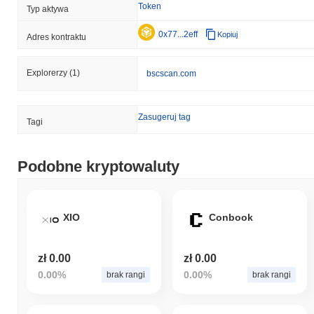
Token
Typ aktywa
0x77...2eff
Kopiuj
Adres kontraktu
Explorerzy
(1)
bscscan.com
Zasugeruj tag
Tagi
Podobne kryptowaluty
XIO
Conbook
zł 0.00
zł 0.00
0.00%
0.00%
brak rangi
brak rangi