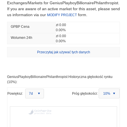
Exchanges/Markets for GeniusPlayboyBillionairePhilanthropist.
If you are aware of an active market for this asset, please send
us information via our
form.
MODIFY PROJECT
zł 0.00
GPBP Cena
0.00%
zł 0.00
Wolumen 24h
0.00%
Przeczytaj jak używać tych danych
GeniusPlayboyBillionairePhilanthropist Historyczna głębokość rynku
(10%):
Powiększ:
7d
Próg głębokości:
10%