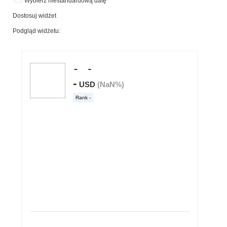
Wybierz niestandardową datę
Dostosuj widżet
Podgląd widżetu: