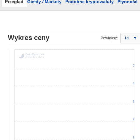
Przegląd
Giełdy
/
Markety
Podobne kryptowaluty
Płynność
Wykres ceny
Powiększ:
1d
5
4
3
2
1