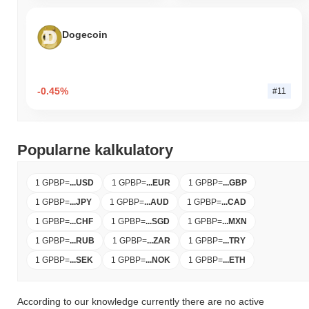
Dogecoin
-0.45%
#11
Popularne kalkulatory
1 GPBP
=
...
USD
1 GPBP
=
...
EUR
1 GPBP
=
...
GBP
1 GPBP
=
...
JPY
1 GPBP
=
...
AUD
1 GPBP
=
...
CAD
1 GPBP
=
...
CHF
1 GPBP
=
...
SGD
1 GPBP
=
...
MXN
1 GPBP
=
...
RUB
1 GPBP
=
...
ZAR
1 GPBP
=
...
TRY
1 GPBP
=
...
SEK
1 GPBP
=
...
NOK
1 GPBP
=
...
ETH
According to our knowledge currently there are no active