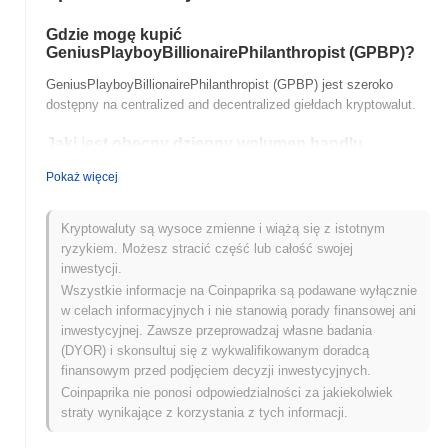
Gdzie mogę kupić
GeniusPlayboyBillionairePhilanthropist (GPBP)?
GeniusPlayboyBillionairePhilanthropist (GPBP) jest szeroko
dostępny na centralized and decentralized giełdach kryptowalut.
Jaki jest obecny dzienny wolumen handlu
GeniusPlayboyBillionairePhilanthropist?
Pokaż więcej
W ciągu ostatnich 24 godzin wolumen handlu
GeniusPlayboyBillionairePhilanthropist wynosi
zł 0.00
.
Kryptowaluty są wysoce zmienne i wiążą się z istotnym
ryzykiem. Możesz stracić część lub całość swojej
Jaka jest historia zakresu cen
inwestycji.
GeniusPlayboyBillionairePhilanthropist?
Wszystkie informacje na Coinpaprika są podawane wyłącznie
Najwyższy Poziom Historyczny (ATH):
zł 0.00
w celach informacyjnych i nie stanowią porady finansowej ani
Najniższy Poziom Historyczny (ATL):
zł 0.00
inwestycyjnej. Zawsze przeprowadzaj własne badania
(DYOR) i skonsultuj się z wykwalifikowanym doradcą
GeniusPlayboyBillionairePhilanthropist jest obecnie notowany
finansowym przed podjęciem decyzji inwestycyjnych.
~0.00%
poniżej swojego ATH .
Coinpaprika nie ponosi odpowiedzialności za jakiekolwiek
straty wynikające z korzystania z tych informacji.
Jak GeniusPlayboyBillionairePhilanthropist radzi
sobie w porównaniu z szerszym rynkiem