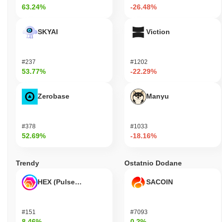
63.24%
-26.48%
SKYAI
Viction
#237
#1202
53.77%
-22.29%
Zerobase
Manyu
#378
#1033
52.69%
-18.16%
Trendy
Ostatnio Dodane
HEX (Pulsechain)
SACOIN
#151
#7093
8.46%
0.2%