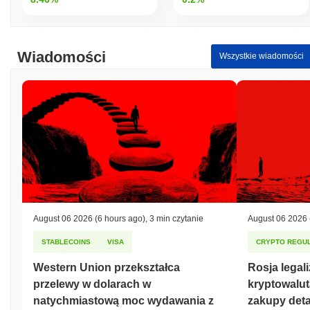
Wiadomości
Wszystkie wiadomości
August 06 2026
(6 hours ago)
,
3 min czytanie
August 06 2026
STABLECOINS
VISA
CRYPTO REGUL
Western Union przekształca
Rosja legal
przelewy w dolarach w
kryptowalut
natychmiastową moc wydawania z
zakupy deta