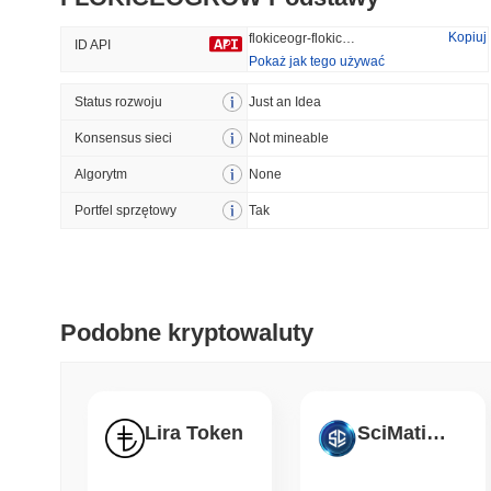
44.53%
-16.89%
Kopiuj
flokiceogr-flokiceogrow
ID API
Pokaż jak tego używać
Status rozwoju
Trendy
Just an Idea
Ostatnio Dodane
Konsensus sieci
Not mineable
Hyperliquid
SACOIN
Algorytm
None
#10
#6396
Portfel sprzętowy
Tak
1.32%
-2.32%
Podobne kryptowaluty
Lira Token
SciMatic+ Coin