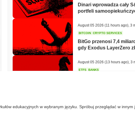
Dinari wprowadza cały S
portfeli samoopiekuńczy
August 05 2026
(11 hours ago)
,
3 
BITCOIN
CRYPTO SERVICES
BitGo przenosi 7,4 milia
gdy Exodus LayerZero zbl
August 05 2026
(13 hours ago)
,
3 
ETFS
BANKS
Największy bank Włoch z
aby potroić zakład na Et
August 05 2026
(15 hours ago)
,
3 
ykułów edukacyjnych w wybranym języku. Spróbuj przeglądać w innym 
ECONOMIC DATA
WEB3
Dane PKB USA trafiają na
do 1,5%