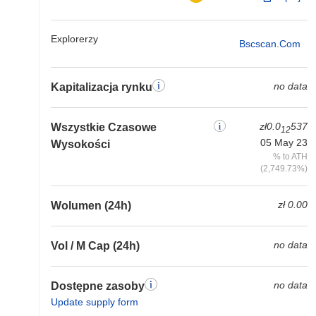
Explorerzy
Bscscan.com
no data
Kapitalizacja rynku
zł0.0
537
Wszystkie Czasowe
12
05 May 23
Wysokości
% to ATH
(2,749.73%)
zł 0.00
Wolumen (24h)
no data
Vol / M Cap (24h)
no data
Dostępne zasoby
Update supply form