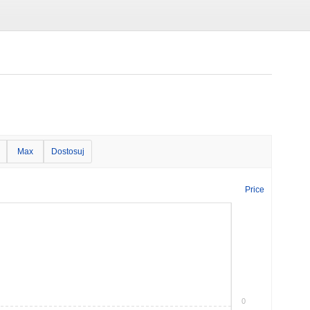
Max
Dostosuj
Price
0