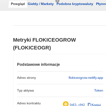
0
Przegląd
Giełdy
/
Markety
Podobne kryptowaluty
Płynn
Metryki FLOKICEOGROW
(FLOKICEOGR)
Podstawowe informacje
Adres strony
flokiceogrow.netlify.app
Typ aktywa
Token
Adres kontraktu
Kopiuj
0xE3...c942