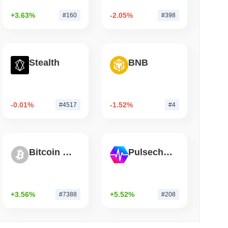
+3.63%
-2.05%
#160
#398
 czytanie
dcard z 2021 roku wciąż opróżnia portfele
Stealth
BNB
-0.01%
-1.52%
#4517
#4
Bitcoin Silver
Pulsechain
+3.56%
+5.52%
#7388
#208