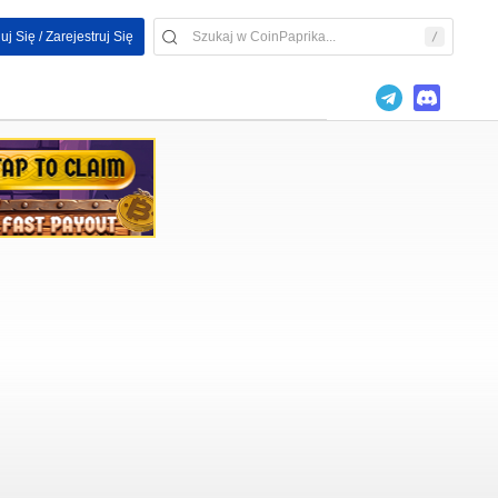
uj Się / Zarejestruj Się