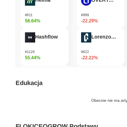
Heima
OVERTAKE
#611
#999
56.64%
-22.29%
Hashflow
Lorenzo Protocol
#1129
#622
55.44%
-22.22%
DODO
GPU
Edukacja
#578
#1065
50.44%
-17.7%
Obecnie nie ma art
Synapse
Seeker
FLOKICEOGROW Podstawy
#460
#374