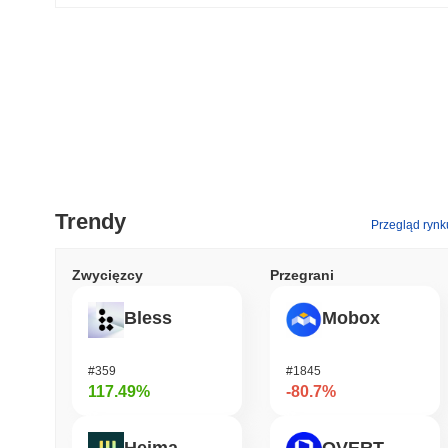
Trendy
Przegląd rynk
Zwycięzcy
Przegrani
Bless
Mobox
#359
#1845
117.49%
-80.7%