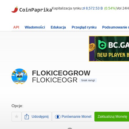
Kapitalizacja rynku:
zł 8,572.53 B
(0.54%)
Vol 24H
API
Wiadomości
Edukacja
Przegląd rynku
Podsumowanie 
FLOKICEOGROW
FLOKICEOGR
brak rangi
Opcje:
Udostępnij
Porównanie Monet
Zaktualizuj Monetę