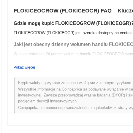
FLOKICEOGROW (FLOKICEOGR) FAQ – Kluczow
Gdzie mogę kupić FLOKICEOGROW (FLOKICEOGR)
FLOKICEOGROW (FLOKICEOGR) jest szeroko dostępny na centralized
Jaki jest obecny dzienny wolumen handlu FLOKI
W ciągu ostatnich 24 godzin wolumen handlu FLOKICEOGROW wyn
Jaka jest historia zakresu cen FLOKICEOGROW?
Pokaż więcej
Najwyższy Poziom Historyczny (ATH):
zł0.0
537
12
Najniższy Poziom Historyczny (ATL):
zł 0.00
Kryptowaluty są wysoce zmienne i wiążą się z istotnym ryzykiem. 
Wszystkie informacje na Coinpaprika są podawane wyłącznie w cel
FLOKICEOGROW jest obecnie notowany
~96.49%
poniżej swojego 
inwestycyjnej. Zawsze przeprowadzaj własne badania (DYOR) i sk
podjęciem decyzji inwestycyjnych.
Jak FLOKICEOGROW radzi sobie w porównaniu z sze
Coinpaprika nie ponosi odpowiedzialności za jakiekolwiek straty wy
W ciągu ostatnich 7 dni FLOKICEOGROW zyskał
0.00%
, osiągając 
wzrost o
0.54%
. Wskazuje to na tymczasowe opóźnienie w akcji c
rynkowego.