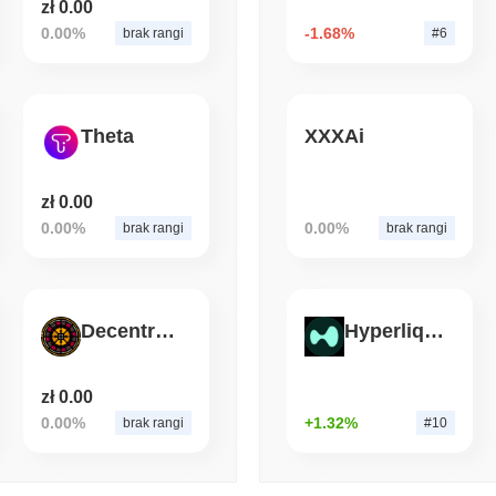
zł 0.00
0.00%
-1.68%
brak rangi
#6
August 04 2026
(1 day ago)
,
3 min
BITCOIN
HACKERS
Wada oprogramowania Col
Bitcoin
Theta
XXXAi
zł 0.00
0.00%
0.00%
brak rangi
brak rangi
Decentralized Betting
Hyperliquid
zł 0.00
0.00%
+1.32%
brak rangi
#10