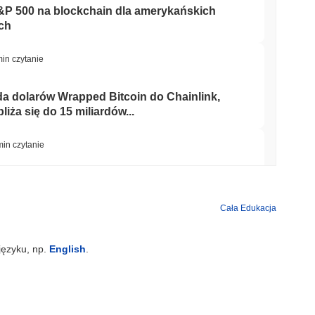
&P 500 na blockchain dla amerykańskich
ch
min czytanie
rda dolarów Wrapped Bitcoin do Chainlink,
iża się do 15 miliardów...
min czytanie
mniejszył posiadanie ETF Bitcoin o 93,7%,
her
Cała Edukacja
min czytanie
języku, np.
English
.
 blockchain, a wzrost w II kwartale spowalnia