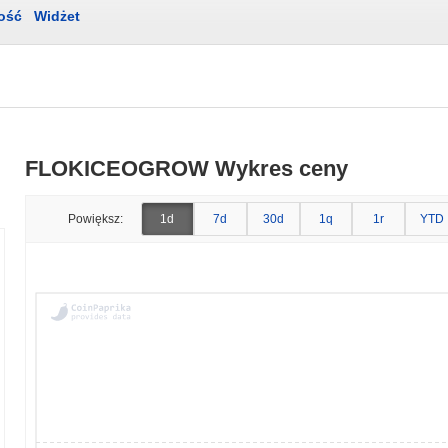
ość
Widżet
FLOKICEOGROW Wykres ceny
Powiększ:
1d
7d
30d
1q
1r
YTD