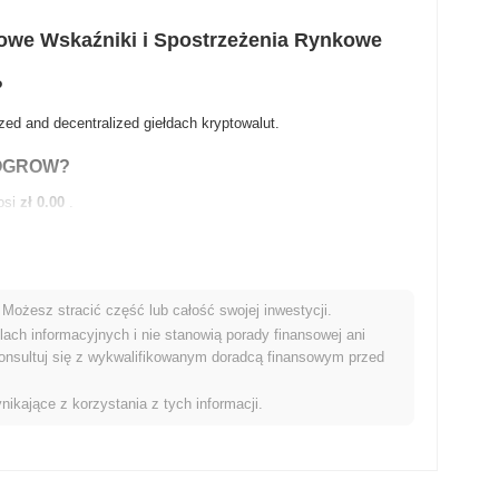
e Wskaźniki i Spostrzeżenia Rynkowe
?
 and decentralized giełdach kryptowalut.
CEOGROW?
osi
zł 0.00
.
Możesz stracić część lub całość swojej inwestycji.
ach informacyjnych i nie stanowią porady finansowej ani
ATH .
onsultuj się z wykwalifikowanym doradcą finansowym przed
rszym rynkiem kryptowalut?
nikające z korzystania z tych informacji.
gorsze wyniki niż ogólny rynek kryptowalut który odnotował
enowej FLOKICEOGR w stosunku do szerszego impulsu