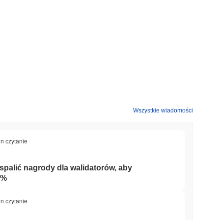
Wszystkie wiadomości
in czytanie
palić nagrody dla walidatorów, aby
0%
in czytanie