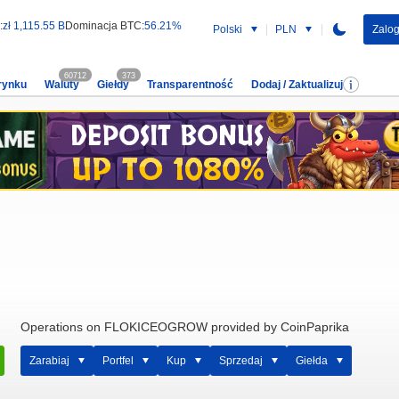
:
zł 1,115.55 B
Dominacja BTC:
56.21%
Polski
PLN
Zalog
60712
373
rynku
Waluty
Giełdy
Transparentność
Dodaj / Zaktualizuj
Operations on FLOKICEOGROW provided by CoinPaprika
Zarabiaj
Portfel
Kup
Sprzedaj
Giełda