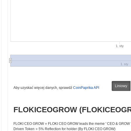
1. sty
1. sty
Liniowy
Aby uzyskać więcej danych, sprawdź
CoinPaprika API
FLOKICEOGROW (FLOKICEOGR
FLOKI CEO GROW ⭐️ FLOKI CEO GROW leads the meme ' CEO & GROW ' trend
Driven Token ⭐️ 5% Reflection for holder (By FLOKI CEO GROW)