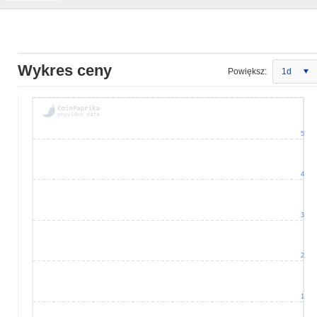
Wykres ceny
Powiększ:
1d
5
4
3
2
1