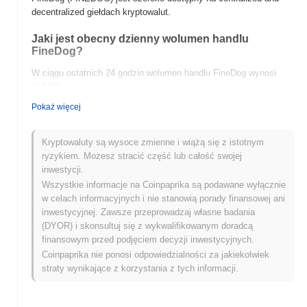
decentralized giełdach kryptowalut.
Jaki jest obecny dzienny wolumen handlu
FineDog?
W ciągu ostatnich 24 godzin wolumen handlu FineDog wynosi
zł 0.00
.
Pokaż więcej
Jaka jest historia zakresu cen FineDog?
Najwyższy Poziom Historyczny (ATH):
zł 0.00000610
Kryptowaluty są wysoce zmienne i wiążą się z istotnym
Najniższy Poziom Historyczny (ATL):
zł 0.00
ryzykiem. Możesz stracić część lub całość swojej
inwestycji.
FineDog jest obecnie notowany
~99.56%
poniżej swojego ATH .
Wszystkie informacje na Coinpaprika są podawane wyłącznie
w celach informacyjnych i nie stanowią porady finansowej ani
Jak FineDog radzi sobie w porównaniu z szerszym
inwestycyjnej. Zawsze przeprowadzaj własne badania
rynkiem kryptowalut?
(DYOR) i skonsultuj się z wykwalifikowanym doradcą
W ciągu ostatnich 7 dni FineDog zyskał
0.00%
, osiągając gorsze
finansowym przed podjęciem decyzji inwestycyjnych.
wyniki niż ogólny rynek kryptowalut który odnotował wzrost o
Coinpaprika nie ponosi odpowiedzialności za jakiekolwiek
0.10%
. Wskazuje to na tymczasowe opóźnienie w akcji cenowej
straty wynikające z korzystania z tych informacji.
FINEDOG w stosunku do szerszego impulsu rynkowego.