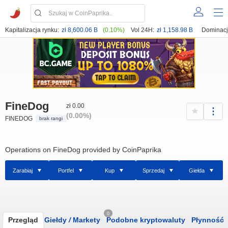
Kapitalizacja rynku:
zł 8,600.06 B
(0.10%)
Vol 24H:
zł 1,158.98 B
Dominacj
FineDog
zł 0.00
(0.00%)
FINEDOG
brak rangi
Operations on FineDog provided by CoinPaprika
Zarabiaj
Portfel
Kup
Sprzedaj
Giełda
0
Przegląd
Giełdy
/
Markety
Podobne kryptowaluty
Płynność