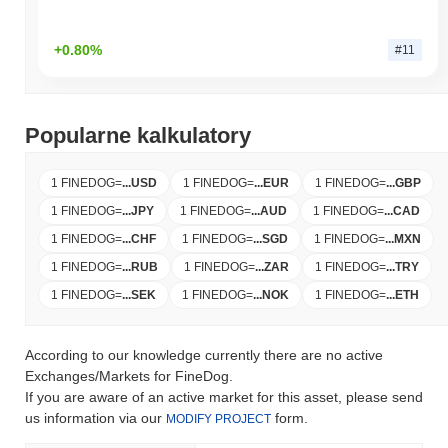
+0.80%
#11
Popularne kalkulatory
1 FINEDOG
=
...
USD
1 FINEDOG
=
...
EUR
1 FINEDOG
=
...
GBP
1 FINEDOG
=
...
JPY
1 FINEDOG
=
...
AUD
1 FINEDOG
=
...
CAD
1 FINEDOG
=
...
CHF
1 FINEDOG
=
...
SGD
1 FINEDOG
=
...
MXN
1 FINEDOG
=
...
RUB
1 FINEDOG
=
...
ZAR
1 FINEDOG
=
...
TRY
1 FINEDOG
=
...
SEK
1 FINEDOG
=
...
NOK
1 FINEDOG
=
...
ETH
According to our knowledge currently there are no active
Exchanges/Markets for FineDog.
If you are aware of an active market for this asset, please send
us information via our
form.
MODIFY PROJECT