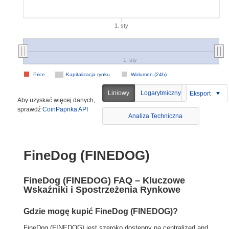
1. sty
1. sty
Price
Kapitalizacja rynku
Wolumen (24h)
Liniowy
Logarytmiczny
Eksport
Aby uzyskać więcej danych,
sprawdź
CoinPaprika API
Analiza Techniczna
FineDog (FINEDOG)
FineDog (FINEDOG) FAQ – Kluczowe
Wskaźniki i Spostrzeżenia Rynkowe
Gdzie mogę kupić FineDog (FINEDOG)?
FineDog (FINEDOG) jest szeroko dostępny na centralized and