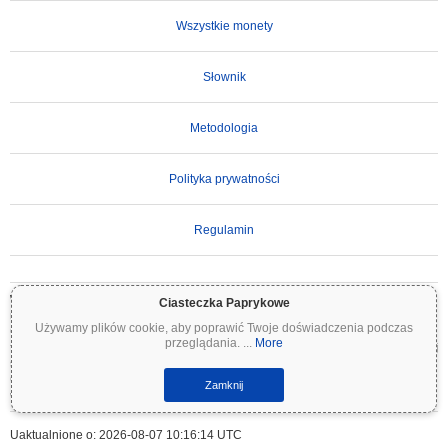
Wszystkie monety
Słownik
Metodologia
Polityka prywatności
Regulamin
WAŻNE ZASTRZEŻENIE:
Kryptowaluty są wysoce zmienne i wiążą się ze znacznym
Ciasteczka Paprykowe
ryzykiem. Możesz stracić część lub całość swojej inwestycji. Wszystkie informacje na
Używamy plików cookie, aby poprawić Twoje doświadczenia podczas
Coinpaprika są udostępniane wyłącznie w celach informacyjnych i nie stanowią porady
przeglądania.
...
More
finansowej ani inwestycyjnej. Zawsze przeprowadzaj własne badania (DYOR) i konsultuj
się z wykwalifikowanym doradcą finansowym przed podjęciem decyzji inwestycyjnych.
Coinpaprika nie ponosi odpowiedzialności za jakiekolwiek straty wynikające z
Zamknij
wykorzystania tych informacji.
Uaktualnione o: 2026-08-07 10:16:14 UTC