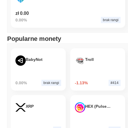
zł 0.00
0.00%
brak rangi
Popularne monety
BabyNot
Troll
0.00%
-1.13%
brak rangi
#414
XRP
HEX (Pulsechain)