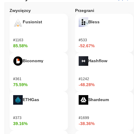
Zwycięzcy
Przegrani
Fusionist
Bless
#1163
#533
85.58%
-52.67%
Biconomy
Hashflow
#361
#1242
75.59%
-48.28%
ETHGas
Shardeum
#373
#1699
39.16%
-38.36%