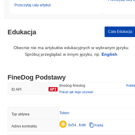
Przeczytaj cały artykuł
Edukacja
Cała Edukacja
Obecnie nie ma artykułów edukacyjnych w wybranym języku.
Spróbuj przeglądać w innym języku, np.
English
.
FineDog Podstawy
finedog-finedog
Kopiuj
ID API
Pokaż jak tego używać
Token
Typ aktywa
0x54...fcdb
Kopiuj
Adres kontraktu