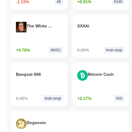
-1.15%
+6.91%
#6
#149
The White Bull
XXXAi
+4.78%
0.00%
#6451
brak rangi
Bangsat 666
Bitcoin Cash
0.00%
+2.17%
brak rangi
#26
Dogecoin