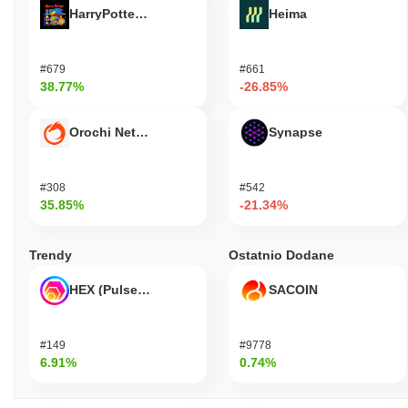
HarryPotterObamaSonic10Inu (ETH)
Heima
#679
#661
38.77%
-26.85%
Orochi Network
Synapse
#308
#542
35.85%
-21.34%
Trendy
Ostatnio Dodane
HEX (Pulsechain)
SACOIN
#149
#9778
6.91%
0.74%