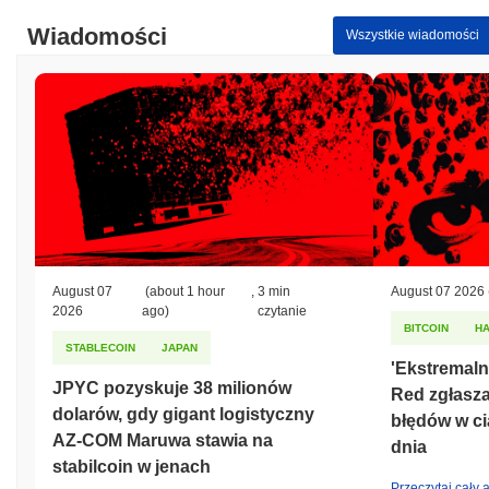
Wiadomości
Wszystkie wiadomości
August 07
(about 1 hour
,
3 min
August 07 2026
2026
ago)
czytanie
BITCOIN
H
STABLECOIN
JAPAN
'Ekstremalni
JPYC pozyskuje 38 milionów
Red zgłasza
dolarów, gdy gigant logistyczny
błędów w c
AZ-COM Maruwa stawia na
dnia
stabilcoin w jenach
Przeczytaj cały a