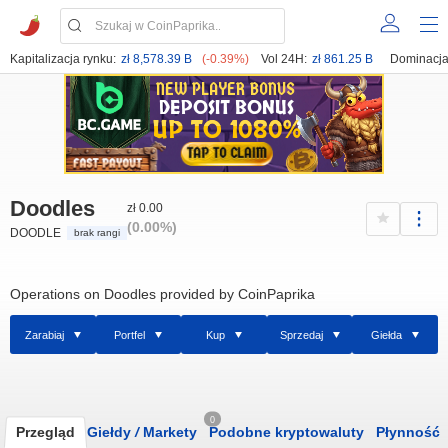
Kapitalizacja rynku:
zł 8,578.39 B
(-0.39%)
Vol 24H:
zł 861.25 B
Dominacja
Doodles
zł 0.00
(0.00%)
DOODLE
brak rangi
Operations on Doodles provided by CoinPaprika
Zarabiaj
Portfel
Kup
Sprzedaj
Giełda
0
Przegląd
Giełdy
/
Markety
Podobne kryptowaluty
Płynność