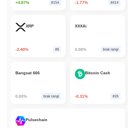
+4.87%
-1.77%
#154
#414
XRP
XXXAi
-2.40%
0.00%
#6
brak rangi
Bangsat 666
Bitcoin Cash
0.00%
-0.31%
brak rangi
#26
Pulsechain