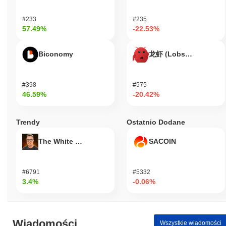
#233
#235
57.49%
-22.53%
Biconomy
龙虾 (Lobster)
#398
#575
46.59%
-20.42%
Trendy
Ostatnio Dodane
The White Bull
SACOIN
#6791
#5332
3.4%
-0.06%
Wiadomości
Wszystkie wiadomości