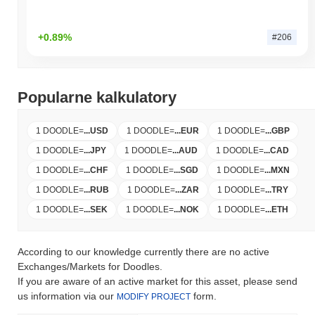
+0.89%
#206
Popularne kalkulatory
1 DOODLE
=
...
USD
1 DOODLE
=
...
EUR
1 DOODLE
=
...
GBP
1 DOODLE
=
...
JPY
1 DOODLE
=
...
AUD
1 DOODLE
=
...
CAD
1 DOODLE
=
...
CHF
1 DOODLE
=
...
SGD
1 DOODLE
=
...
MXN
1 DOODLE
=
...
RUB
1 DOODLE
=
...
ZAR
1 DOODLE
=
...
TRY
1 DOODLE
=
...
SEK
1 DOODLE
=
...
NOK
1 DOODLE
=
...
ETH
According to our knowledge currently there are no active
Exchanges/Markets for Doodles.
If you are aware of an active market for this asset, please send
us information via our
form.
MODIFY PROJECT