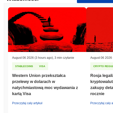
August 06 2026
(3 hours ago)
,
3 min czytanie
August 06 2026
STABLECOINS
VISA
CRYPTO REGUL
Western Union przekształca
Rosja legal
przelewy w dolarach w
kryptowalut
natychmiastową moc wydawania z
zakupy deta
kartą Visa
rocznie
Przeczytaj cały artykuł
Przeczytaj cały a