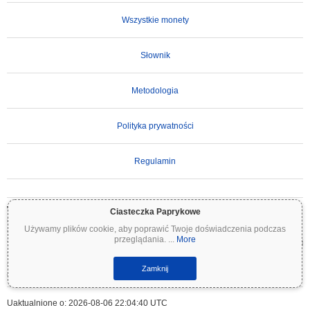
Wszystkie monety
Słownik
Metodologia
Polityka prywatności
Regulamin
WAŻNE ZASTRZEŻENIE:
Kryptowaluty są wysoce zmienne i wiążą się ze znacznym
Ciasteczka Paprykowe
ryzykiem. Możesz stracić część lub całość swojej inwestycji. Wszystkie informacje na
Używamy plików cookie, aby poprawić Twoje doświadczenia podczas
Coinpaprika są udostępniane wyłącznie w celach informacyjnych i nie stanowią porady
przeglądania.
...
More
finansowej ani inwestycyjnej. Zawsze przeprowadzaj własne badania (DYOR) i konsultuj
się z wykwalifikowanym doradcą finansowym przed podjęciem decyzji inwestycyjnych.
Coinpaprika nie ponosi odpowiedzialności za jakiekolwiek straty wynikające z
Zamknij
wykorzystania tych informacji.
Uaktualnione o: 2026-08-06 22:04:40 UTC