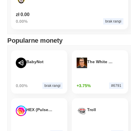
zł 0.00
0.00%
brak rangi
Popularne monety
BabyNot
The White Bull
0.00%
+3.75%
brak rangi
#6791
HEX (Pulsechain)
Troll