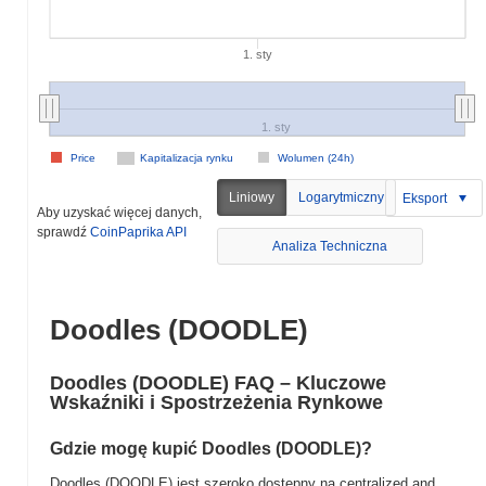
1. sty
1. sty
Price
Kapitalizacja rynku
Wolumen (24h)
Liniowy
Logarytmiczny
Eksport
Aby uzyskać więcej danych,
sprawdź
CoinPaprika API
Analiza Techniczna
Doodles (DOODLE)
Doodles (DOODLE) FAQ – Kluczowe
Wskaźniki i Spostrzeżenia Rynkowe
Gdzie mogę kupić Doodles (DOODLE)?
Doodles (DOODLE) jest szeroko dostępny na centralized and