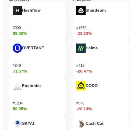
Hashflow
Shardeum
#900
#1679
89.02%
-29.23%
OVERTAKE
Heima
#849
#712
71.57%
-26.47%
Fusionist
DODO
#1234
#673
59.05%
-26.14%
SKYAI
Cash Cat