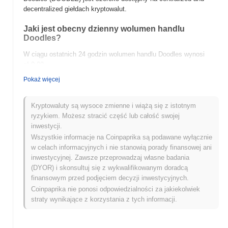
decentralized giełdach kryptowalut.
Jaki jest obecny dzienny wolumen handlu
Doodles?
W ciągu ostatnich 24 godzin wolumen handlu Doodles wynosi
zł 0.00
.
Pokaż więcej
Jaka jest historia zakresu cen Doodles?
Najwyższy Poziom Historyczny (ATH):
zł 0.00
Kryptowaluty są wysoce zmienne i wiążą się z istotnym
Najniższy Poziom Historyczny (ATL):
zł 0.00
ryzykiem. Możesz stracić część lub całość swojej
inwestycji.
Doodles jest obecnie notowany
~0.00%
poniżej swojego ATH .
Wszystkie informacje na Coinpaprika są podawane wyłącznie
w celach informacyjnych i nie stanowią porady finansowej ani
Jak Doodles radzi sobie w porównaniu z szerszym
inwestycyjnej. Zawsze przeprowadzaj własne badania
rynkiem kryptowalut?
(DYOR) i skonsultuj się z wykwalifikowanym doradcą
W ciągu ostatnich 7 dni Doodles zyskał
0.00%
, przewyższając
finansowym przed podjęciem decyzji inwestycyjnych.
ogólny rynek kryptowalut który odnotował spadek o
0.39%
.
Coinpaprika nie ponosi odpowiedzialności za jakiekolwiek
Wskazuje to na silną wydajność akcji cenowej DOODLE w
straty wynikające z korzystania z tych informacji.
stosunku do szerszego impulsu rynkowego.