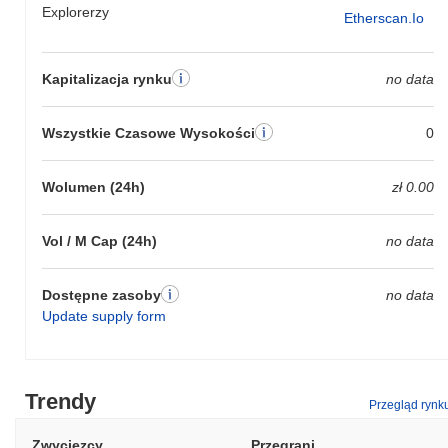
Explorerzy
Etherscan.io
Kapitalizacja rynku
no data
Wszystkie Czasowe Wysokości
0
Wolumen (24h)
zł 0.00
Vol / M Cap (24h)
no data
Dostępne zasoby
no data
Update supply form
Trendy
Przegląd rynk
Zwycięzcy
Przegrani