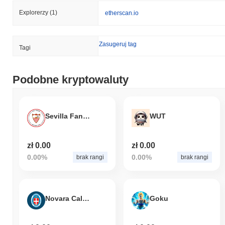
Explorerzy
(1)
etherscan.io
Zasugeruj tag
Tagi
Podobne kryptowaluty
Sevilla Fan Token
WUT
zł 0.00
zł 0.00
0.00%
0.00%
brak rangi
brak rangi
Novara Calcio Fan Token
Goku