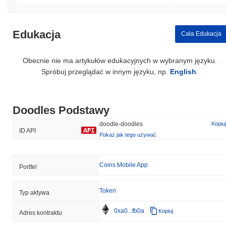
Edukacja
Cała Edukacja
Obecnie nie ma artykułów edukacyjnych w wybranym języku.
Spróbuj przeglądać w innym języku, np.
English
.
Doodles Podstawy
doodle-doodles
Kopiuj
ID API
Pokaż jak tego używać
Coins Mobile App
Portfel
Token
Typ aktywa
0xa0...fb0a
Kopiuj
Adres kontraktu