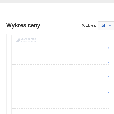
Wykres ceny
Powiększ:
1d
5
4
3
2
1