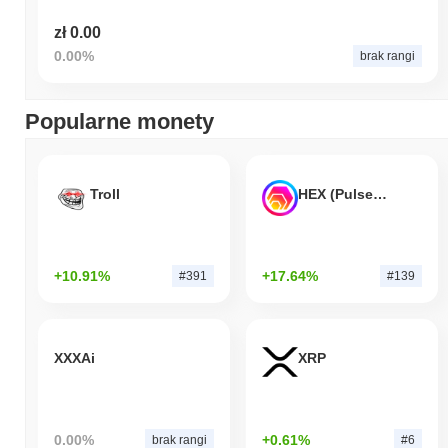
zł 0.00
0.00%
brak rangi
Popularne monety
Troll
HEX (Pulsechain)
+10.91%
+17.64%
#391
#139
XXXAi
XRP
0.00%
+0.61%
brak rangi
#6