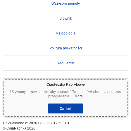
Wszystkie monety
Słownik
Metodologia
Polityka prywatności
Regulamin
WAŻNE ZASTRZEŻENIE:
Kryptowaluty są wysoce zmienne i wiążą się ze znacznym
Ciasteczka Paprykowe
ryzykiem. Możesz stracić część lub całość swojej inwestycji. Wszystkie informacje na
Używamy plików cookie, aby poprawić Twoje doświadczenia podczas
Coinpaprika są udostępniane wyłącznie w celach informacyjnych i nie stanowią porady
przeglądania.
...
More
finansowej ani inwestycyjnej. Zawsze przeprowadzaj własne badania (DYOR) i konsultuj
się z wykwalifikowanym doradcą finansowym przed podjęciem decyzji inwestycyjnych.
Coinpaprika nie ponosi odpowiedzialności za jakiekolwiek straty wynikające z
Zamknij
wykorzystania tych informacji.
Uaktualnione o: 2026-08-08 07:17:50 UTC
© CoinPaprika 2026