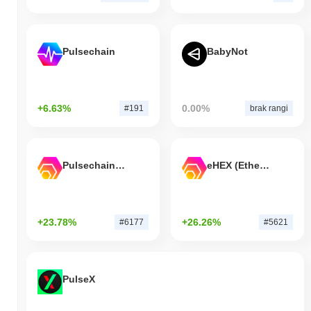
Pulsechain
BabyNot
+6.63%
0.00%
#191
brak rangi
Pulsechain Bridged HEX (Pulsechain)
eHEX (Ethereum)
+23.78%
+26.26%
#6177
#5621
PulseX