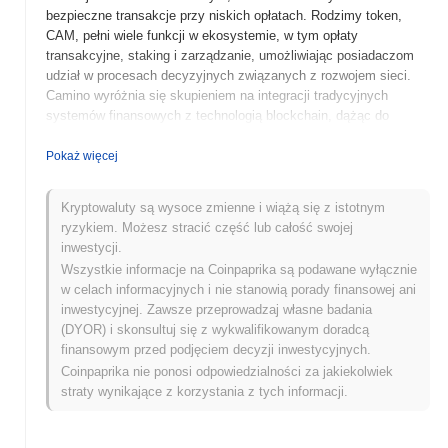
bezpieczne transakcje przy niskich opłatach. Rodzimy token,
CAM, pełni wiele funkcji w ekosystemie, w tym opłaty
transakcyjne, staking i zarządzanie, umożliwiając posiadaczom
udział w procesach decyzyjnych związanych z rozwojem sieci.
Camino wyróżnia się skupieniem na integracji tradycyjnych
systemów finansowych z technologią blockchain, dążąc do
zniwelowania luki między walutami fiducjarnymi a aktywami
cyfrowymi. To unikalne podejście czyni go znaczącym graczem w
Pokaż więcej
rozwijającym się krajobrazie zdecentralizowanych finansów,
skierowanym do użytkowników poszukujących efektywnych i
Kryptowaluty są wysoce zmienne i wiążą się z istotnym
opłacalnych rozwiązań płatniczych. Projekt kładzie nacisk na
ryzykiem. Możesz stracić część lub całość swojej
dostępność dla użytkowników i ma na celu wzmocnienie
inwestycji.
jednostek i firm w regionach z ograniczoną infrastrukturą
Wszystkie informacje na Coinpaprika są podawane wyłącznie
bankową.
w celach informacyjnych i nie stanowią porady finansowej ani
Kiedy i jak rozpoczęło się Camino?
inwestycyjnej. Zawsze przeprowadzaj własne badania
(DYOR) i skonsultuj się z wykwalifikowanym doradcą
Camino powstało w marcu 2021 roku, kiedy zespół założycielski
finansowym przed podjęciem decyzji inwestycyjnych.
opublikował swoją białą księgę, przedstawiając wizję projektu i
Coinpaprika nie ponosi odpowiedzialności za jakiekolwiek
ramy techniczne. Projekt uruchomił swoją testnet w czerwcu 2021
straty wynikające z korzystania z tych informacji.
roku, umożliwiając deweloperom i wczesnym użytkownikom
eksperymentowanie z jego funkcjami. Po udanym testowaniu,
Camino przeszło do uruchomienia mainnetu w grudniu 2021 roku,