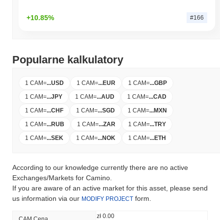
+10.85%
#166
Popularne kalkulatory
1 CAM
=
...
USD
1 CAM
=
...
EUR
1 CAM
=
...
GBP
1 CAM
=
...
JPY
1 CAM
=
...
AUD
1 CAM
=
...
CAD
1 CAM
=
...
CHF
1 CAM
=
...
SGD
1 CAM
=
...
MXN
1 CAM
=
...
RUB
1 CAM
=
...
ZAR
1 CAM
=
...
TRY
1 CAM
=
...
SEK
1 CAM
=
...
NOK
1 CAM
=
...
ETH
According to our knowledge currently there are no active
Exchanges/Markets for Camino.
If you are aware of an active market for this asset, please send
us information via our
form.
MODIFY PROJECT
zł 0.00
CAM Cena