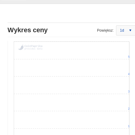
Wykres ceny
Powiększ:
1d
5
4
3
2
1