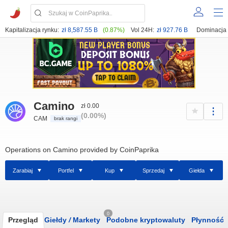
Kapitalizacja rynku:
zł 8,587.55 B
(0.87%)
Vol 24H:
zł 927.76 B
Dominacja
Camino
zł 0.00
(0.00%)
CAM
brak rangi
Operations on Camino provided by CoinPaprika
Zarabiaj
Portfel
Kup
Sprzedaj
Giełda
0
Przegląd
Giełdy
/
Markety
Podobne kryptowaluty
Płynność