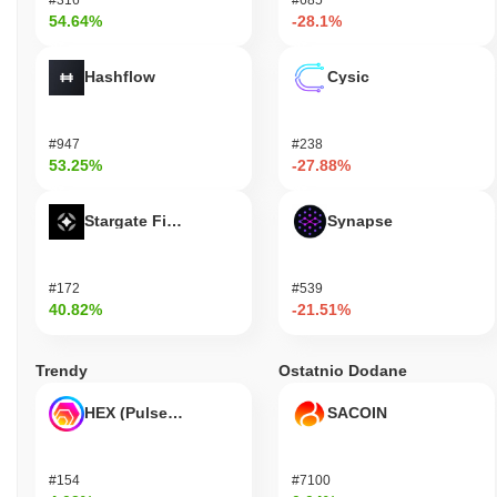
54.64%
-28.1%
Hashflow
Cysic
#947
#238
53.25%
-27.88%
Stargate Finance
Synapse
#172
#539
40.82%
-21.51%
Trendy
Ostatnio Dodane
HEX (Pulsechain)
SACOIN
#154
#7100