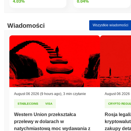
4.03%
0.04%
Wiadomości
Wszystkie wiadomości
August 06 2026
(9 hours ago)
,
3 min czytanie
August 06 2026
STABLECOINS
VISA
CRYPTO REGUL
Western Union przekształca
Rosja legal
przelewy w dolarach w
kryptowalut
natychmiastową moc wydawania z
zakupy deta