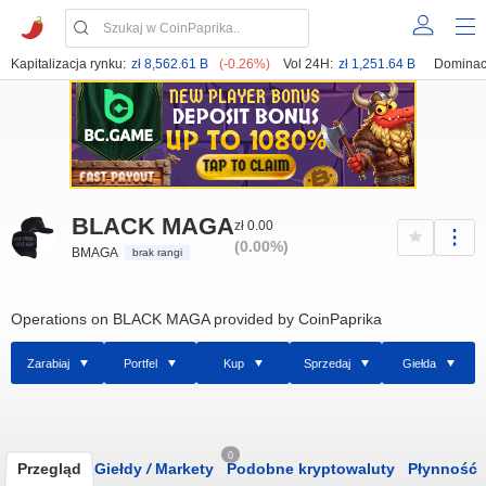
Kapitalizacja rynku:
zł 8,562.61 B
(-0.26%)
Vol 24H:
zł 1,251.64 B
Dominac
BLACK MAGA
zł 0.00
(0.00%)
BMAGA
brak rangi
Operations on BLACK MAGA provided by CoinPaprika
Zarabiaj
Portfel
Kup
Sprzedaj
Giełda
0
Przegląd
Giełdy
/
Markety
Podobne kryptowaluty
Płynność