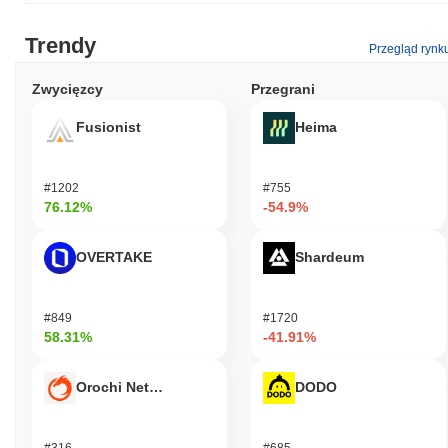
Trendy
Przegląd rynk
Zwycięzcy
Przegrani
Fusionist
Heima
#1202
#755
76.12%
-54.9%
OVERTAKE
Shardeum
#849
#1720
58.31%
-41.91%
Orochi Network
DODO
#316
#685