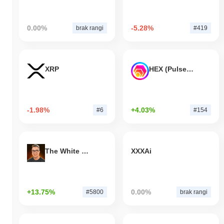
0.00%
-5.28%
brak rangi
#419
XRP
HEX (Pulsechain)
-1.98%
+4.03%
#6
#154
The White Bull
XXXAi
+13.75%
0.00%
#5800
brak rangi