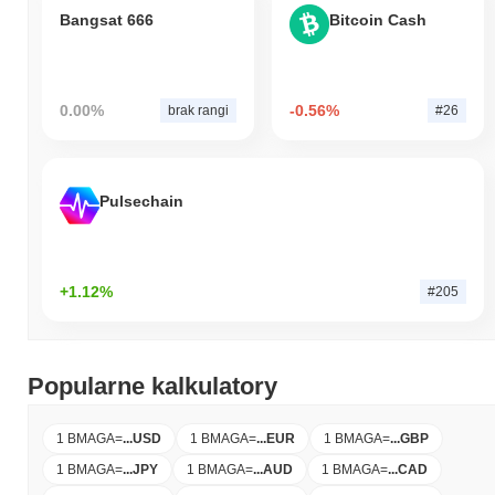
Bangsat 666
Bitcoin Cash
0.00%
-0.56%
brak rangi
#26
Pulsechain
+1.12%
#205
Popularne kalkulatory
1 BMAGA
=
...
USD
1 BMAGA
=
...
EUR
1 BMAGA
=
...
GBP
1 BMAGA
=
...
JPY
1 BMAGA
=
...
AUD
1 BMAGA
=
...
CAD