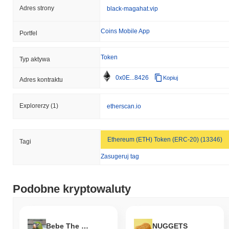
Adres strony
black-magahat.vip
Coins Mobile App
Portfel
Token
Typ aktywa
0x0E...8426
Kopiuj
Adres kontraktu
Explorerzy
(1)
etherscan.io
Ethereum (ETH) Token (ERC-20) (13346)
Tagi
Zasugeruj tag
Podobne kryptowaluty
Bebe The Parrot
NUGGETS