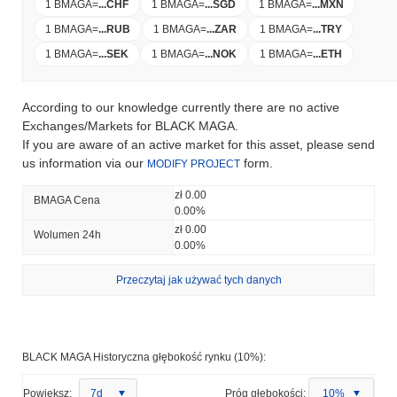
1 BMAGA
=
...
CHF
1 BMAGA
=
...
SGD
1 BMAGA
=
...
MXN
1 BMAGA
=
...
RUB
1 BMAGA
=
...
ZAR
1 BMAGA
=
...
TRY
1 BMAGA
=
...
SEK
1 BMAGA
=
...
NOK
1 BMAGA
=
...
ETH
According to our knowledge currently there are no active
Exchanges/Markets for BLACK MAGA.
If you are aware of an active market for this asset, please send
us information via our
form.
MODIFY PROJECT
zł 0.00
BMAGA Cena
0.00%
zł 0.00
Wolumen 24h
0.00%
Przeczytaj jak używać tych danych
BLACK MAGA Historyczna głębokość rynku (10%):
Powiększ:
7d
Próg głębokości:
10%