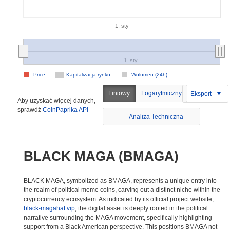
1. sty
1. sty
Price
Kapitalizacja rynku
Wolumen (24h)
Liniowy
Logarytmiczny
Eksport
Aby uzyskać więcej danych,
sprawdź
CoinPaprika API
Analiza Techniczna
BLACK MAGA (BMAGA)
BLACK MAGA, symbolized as BMAGA, represents a unique entry into
the realm of political meme coins, carving out a distinct niche within the
cryptocurrency ecosystem. As indicated by its official project website,
black-magahat.vip
, the digital asset is deeply rooted in the political
narrative surrounding the MAGA movement, specifically highlighting
support from a Black American perspective. This positions BMAGA not