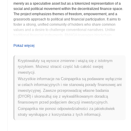
merely as a speculative asset but as a tokenized representation of a
social and political movement within the decentralized finance space.
The project emphasizes themes of freedom, empowerment, and a
grassroots approach to political and financial participation. It aims to
foster a strong, unified community of holders who share common
values and a desire to challenge conventional narratives. Unlike
traditional financial instruments, BMAGA leverages blockchain
technology to promote decentralization, ensuring that the token s
ownership and future development are broadly distributed among its
Pokaż więcej
community members rather than controlled by a single authority. This
decentralized structure is fundamental to its appeal, providing a
Kryptowaluty są wysoce zmienne i wiążą się z istotnym
platform where individuals can collectively express their alignment
ryzykiem. Możesz stracić część lub całość swojej
with its underlying ethos. The project s success is heavily reliant on
community engagement, social media virality, and the ability to
inwestycji.
resonate with its target audience. It encourages active participation
Wszystkie informacje na Coinpaprika są podawane wyłącznie
from its holders in spreading its message and expanding its reach
w celach informacyjnych i nie stanowią porady finansowej ani
across various online platforms. BMAGA often promotes itself through
inwestycyjnej. Zawsze przeprowadzaj własne badania
a narrative of rebellion against mainstream political and financial
(DYOR) i skonsultuj się z wykwalifikowanym doradcą
systems, offering a unique avenue for individuals to invest in a digital
finansowym przed podjęciem decyzji inwestycyjnych.
asset that aligns with their socio-political beliefs. It exemplifies how
Coinpaprika nie ponosi odpowiedzialności za jakiekolwiek
cryptocurrency can serve as a medium for cultural and political
expression, beyond its purely financial functions. The project s vision is
straty wynikające z korzystania z tych informacji.
to build a robust and engaged community that not only holds the token
but actively contributes to its growth and narrative. This community-
centric approach, combined with its specific political alignment, makes