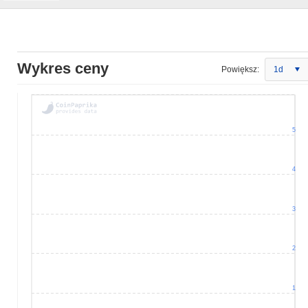
Wykres ceny
Powiększ:
1d
5
4
3
2
1