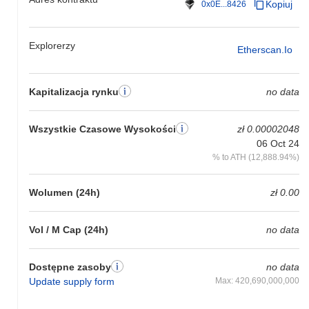
Kopiuj
0x0E...8426
ATH .
Jak BLACK MAGA radzi sobie w porównaniu z
Explorerzy
Etherscan.io
szerszym rynkiem kryptowalut?
W ciągu ostatnich 7 dni BLACK MAGA zyskał
0.00%
,
przewyższając ogólny rynek kryptowalut który odnotował spadek
Kapitalizacja rynku
no data
o
0.26%
. Wskazuje to na silną wydajność akcji cenowej BMAGA
w stosunku do szerszego impulsu rynkowego.
Wszystkie Czasowe Wysokości
zł 0.00002048
06 Oct 24
% to ATH (12,888.94%)
Wolumen (24h)
zł 0.00
Vol / M Cap (24h)
no data
Dostępne zasoby
no data
Update supply form
Max: 420,690,000,000