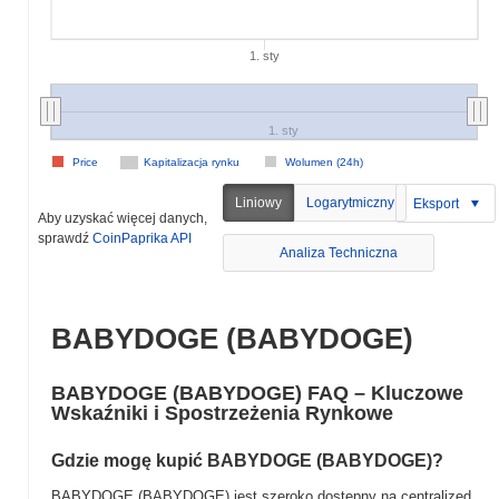
1. sty
1. sty
Price
Kapitalizacja rynku
Wolumen (24h)
Liniowy
Logarytmiczny
Eksport
Aby uzyskać więcej danych,
sprawdź
CoinPaprika API
Analiza Techniczna
BABYDOGE (BABYDOGE)
BABYDOGE (BABYDOGE) FAQ – Kluczowe
Wskaźniki i Spostrzeżenia Rynkowe
Gdzie mogę kupić BABYDOGE (BABYDOGE)?
BABYDOGE (BABYDOGE) jest szeroko dostępny na centralized