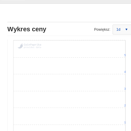
Wykres ceny
Powiększ:
1d
5
4
3
2
1