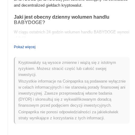
and decentralized giełdach kryptowalut.
Jaki jest obecny dzienny wolumen handlu
BABYDOGE?
W ciągu ostatnich 24 godzin wolumen handlu BABYDOGE wynosi
zł 0.00
.
Pokaż więcej
Jaka jest historia zakresu cen BABYDOGE?
Najwyższy Poziom Historyczny (ATH):
zł0.0
257
7
Kryptowaluty są wysoce zmienne i wiążą się z istotnym
Najniższy Poziom Historyczny (ATL):
zł 0.00
ryzykiem. Możesz stracić część lub całość swojej
inwestycji.
BABYDOGE jest obecnie notowany
~1.03%
poniżej swojego ATH
Wszystkie informacje na Coinpaprika są podawane wyłącznie
.
w celach informacyjnych i nie stanowią porady finansowej ani
inwestycyjnej. Zawsze przeprowadzaj własne badania
Jak BABYDOGE radzi sobie w porównaniu z
(DYOR) i skonsultuj się z wykwalifikowanym doradcą
szerszym rynkiem kryptowalut?
finansowym przed podjęciem decyzji inwestycyjnych.
W ciągu ostatnich 7 dni BABYDOGE zyskał
0.00%
, osiągając
Coinpaprika nie ponosi odpowiedzialności za jakiekolwiek
gorsze wyniki niż ogólny rynek kryptowalut który odnotował
straty wynikające z korzystania z tych informacji.
wzrost o
0.53%
. Wskazuje to na tymczasowe opóźnienie w akcji
cenowej BABYDOGE w stosunku do szerszego impulsu