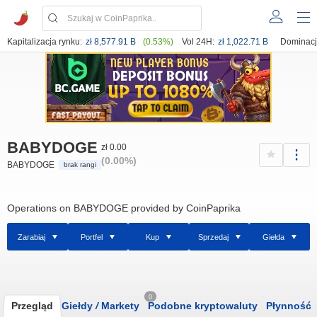
Kapitalizacja rynku:
zł 8,577.91 B
(0.53%)
Vol 24H:
zł 1,022.71 B
Dominacj
BABYDOGE
zł 0.00
(0.00%)
BABYDOGE
brak rangi
Operations on BABYDOGE provided by CoinPaprika
Zarabiaj
Portfel
Kup
Sprzedaj
Giełda
0
Przegląd
Giełdy
/
Markety
Podobne kryptowaluty
Płynność