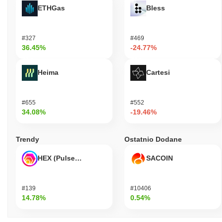
ETHGas
Bless
#327
#469
36.45%
-24.77%
Heima
Cartesi
#655
#552
34.08%
-19.46%
Trendy
Ostatnio Dodane
HEX (Pulsechain)
SACOIN
#139
#10406
14.78%
0.54%