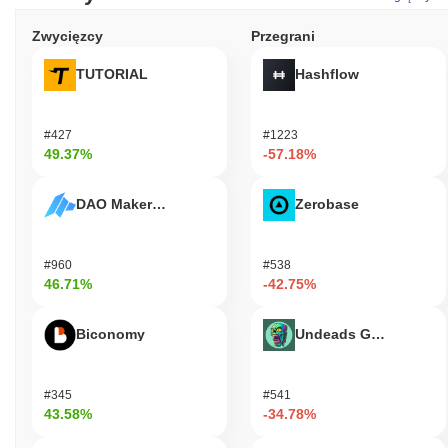
Zwycięzcy
Przegrani
TUTORIAL
Hashflow
#427
#1223
49.37%
-57.18%
DAO Maker Token
Zerobase
#960
#538
46.71%
-42.75%
Biconomy
Undeads Games
#345
#541
43.58%
-34.78%