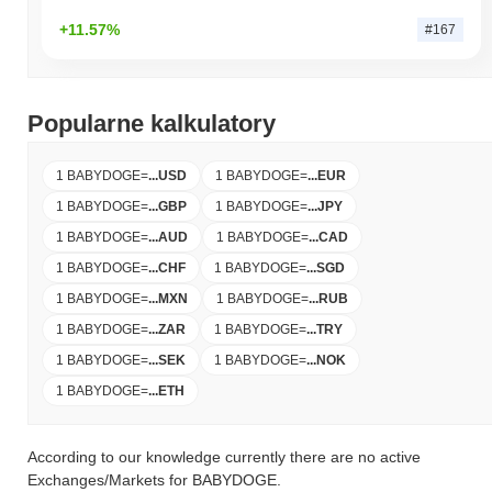
+11.57%
#167
Popularne kalkulatory
1 BABYDOGE
=
...
USD
1 BABYDOGE
=
...
EUR
1 BABYDOGE
=
...
GBP
1 BABYDOGE
=
...
JPY
1 BABYDOGE
=
...
AUD
1 BABYDOGE
=
...
CAD
1 BABYDOGE
=
...
CHF
1 BABYDOGE
=
...
SGD
1 BABYDOGE
=
...
MXN
1 BABYDOGE
=
...
RUB
1 BABYDOGE
=
...
ZAR
1 BABYDOGE
=
...
TRY
1 BABYDOGE
=
...
SEK
1 BABYDOGE
=
...
NOK
1 BABYDOGE
=
...
ETH
According to our knowledge currently there are no active
Exchanges/Markets for BABYDOGE.