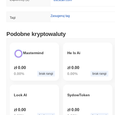
bscscan.com
Zasugeruj tag
Tagi
Podobne kryptowaluty
Mastermind
He Is Ai
zł 0.00
zł 0.00
0.00%
0.00%
brak rangi
brak rangi
Lock AI
SydowToken
zł 0.00
zł 0.00