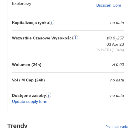
Explorerzy
Bscscan.com
Kapitalizacja rynku
no data
Wszystkie Czasowe Wysokości
zł0.0
257
7
03 Apr 23
% to ATH (1.04%)
Wolumen (24h)
zł 0.00
Vol / M Cap (24h)
no data
Dostępne zasoby
no data
Update supply form
Trendy
Przegląd rynk