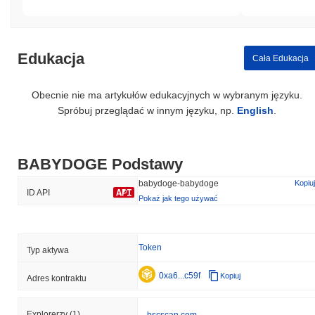
Edukacja
Cała Edukacja
Obecnie nie ma artykułów edukacyjnych w wybranym języku.
Spróbuj przeglądać w innym języku, np.
English
.
BABYDOGE Podstawy
babydoge-babydoge
Kopiuj
ID API
Pokaż jak tego używać
Token
Typ aktywa
0xa6...c59f
Kopiuj
Adres kontraktu
Explorerzy
(1)