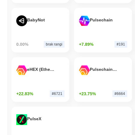
BabyNot
Pulsechain
0.00%
+7.89%
brak rangi
#191
eHEX (Ethereum)
Pulsechain Bridged HEX (Pulsechain)
+22.83%
+23.75%
#6721
#6664
PulseX