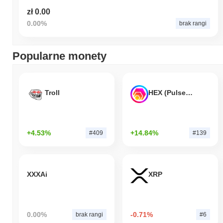
zł 0.00
0.00%
brak rangi
Popularne monety
Troll
HEX (Pulsechain)
+4.53%
+14.84%
#409
#139
XXXAi
XRP
0.00%
-0.71%
brak rangi
#6