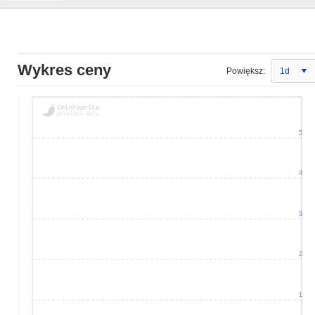
Wykres ceny
Powiększ:
1d
5
4
3
2
1