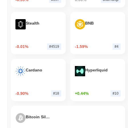
Stealth
BNB
-0.01%
-1.59%
#4519
#4
Cardano
Hyperliquid
-0.90%
+0.44%
#18
#10
Bitcoin Silver