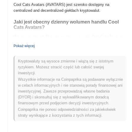
Cool Cats Avatars (AVATARS) jest szeroko dostępny na
centralized and decentralized giełdach kryptowalut.
Jaki jest obecny dzienny wolumen handlu Cool
Cats Avatars?
W ciągu ostatnich 24 godzin wolumen handlu Cool Cats Avatars
wynosi
$0.00000000
.
Pokaż więcej
Jaka jest historia zakresu cen Cool Cats Avatars?
Kryptowaluty są wysoce zmienne i wiążą się z istotnym
Najwyższy Poziom Historyczny (ATH):
$0.002138
ryzykiem. Możesz stracić część lub całość swojej
Najniższy Poziom Historyczny (ATL):
$0.00000000
inwestycji.
Wszystkie informacje na Coinpaprika są podawane wyłącznie
Cool Cats Avatars jest obecnie notowany
~100.00%
poniżej
w celach informacyjnych i nie stanowią porady finansowej ani
swojego ATH .
inwestycyjnej. Zawsze przeprowadzaj własne badania
(DYOR) i skonsultuj się z wykwalifikowanym doradcą
Jak Cool Cats Avatars radzi sobie w porównaniu z
finansowym przed podjęciem decyzji inwestycyjnych.
szerszym rynkiem kryptowalut?
Coinpaprika nie ponosi odpowiedzialności za jakiekolwiek
W ciągu ostatnich 7 dni Cool Cats Avatars zyskał
0.00%
,
straty wynikające z korzystania z tych informacji.
osiągając gorsze wyniki niż ogólny rynek kryptowalut który
odnotował wzrost o
0.43%
. Wskazuje to na tymczasowe
opóźnienie w akcji cenowej AVATARS w stosunku do szerszego