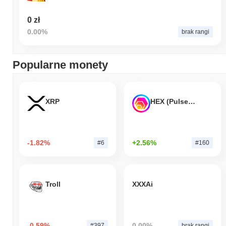
0 zł
0.00%
brak rangi
Popularne monety
XRP
HEX (Pulsechain)
-1.82%
+2.56%
#6
#160
Troll
XXXAi
-0.59%
0.00%
#397
brak rangi