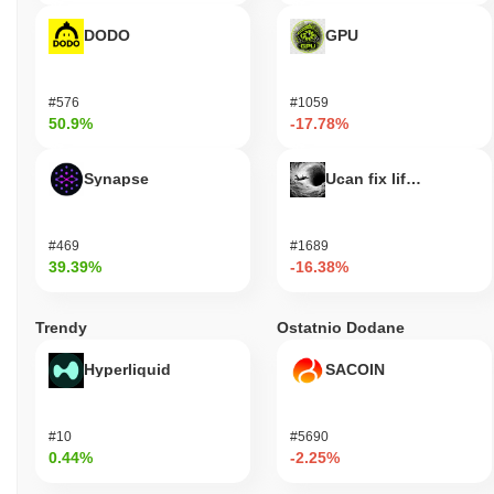
DODO
GPU
#576
#1059
50.9%
-17.78%
Synapse
Ucan fix life in1day
#469
#1689
39.39%
-16.38%
Trendy
Ostatnio Dodane
Hyperliquid
SACOIN
#10
#5690
0.44%
-2.25%