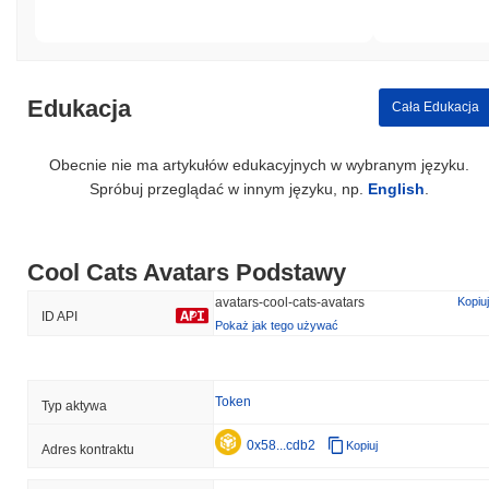
Edukacja
Cała Edukacja
Obecnie nie ma artykułów edukacyjnych w wybranym języku.
Spróbuj przeglądać w innym języku, np.
English
.
Cool Cats Avatars Podstawy
avatars-cool-cats-avatars
Kopiuj
ID API
Pokaż jak tego używać
Token
Typ aktywa
0x58...cdb2
Kopiuj
Adres kontraktu