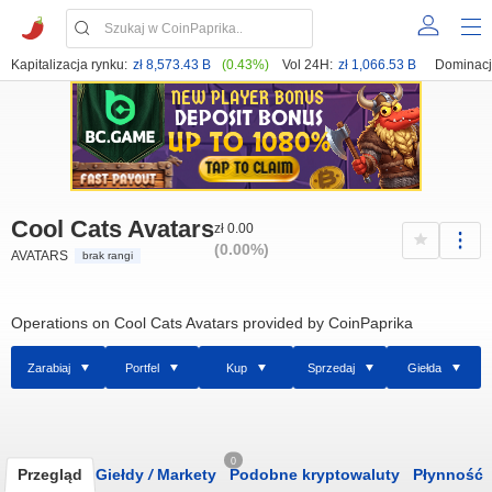
Kapitalizacja rynku:
zł 8,573.43 B
(0.43%)
Vol 24H:
zł 1,066.53 B
Dominacj
Cool Cats Avatars
zł 0.00
(0.00%)
AVATARS
brak rangi
Operations on Cool Cats Avatars provided by CoinPaprika
Zarabiaj
Portfel
Kup
Sprzedaj
Giełda
0
Przegląd
Giełdy
/
Markety
Podobne kryptowaluty
Płynność