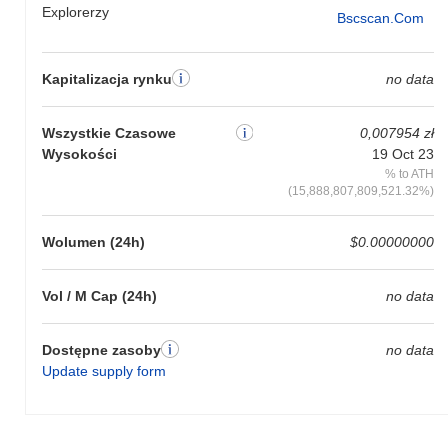
Explorerzy
Bscscan.com
Kapitalizacja rynku
no data
Wszystkie Czasowe
0,007954 zł
Wysokości
19 Oct 23
% to ATH
(15,888,807,809,521.32%)
Wolumen (24h)
$0.00000000
Vol / M Cap (24h)
no data
Dostępne zasoby
no data
Update supply form