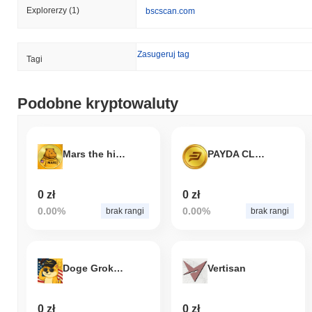
Explorerzy
(1)
bscscan.com
Zasugeruj tag
Tagi
Podobne kryptowaluty
Mars the hippo
PAYDA CLASSIC
0 zł
0 zł
0.00%
0.00%
brak rangi
brak rangi
Doge Grok Companion
Vertisan
0 zł
0 zł