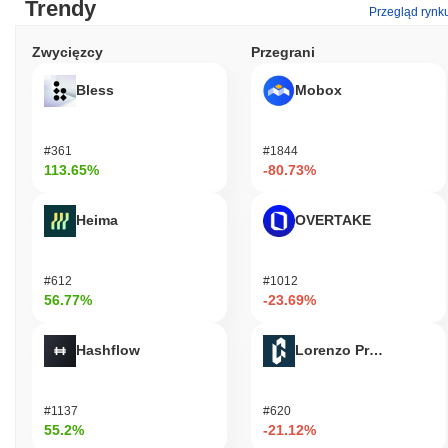
Trendy
Przegląd rynk
Zwycięzcy
Przegrani
Bless
Mobox
#361
#1844
113.65%
-80.73%
Heima
OVERTAKE
#612
#1012
56.77%
-23.69%
Hashflow
Lorenzo Protocol
#1137
#620
55.2%
-21.12%