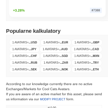
+3.28%
#7388
Popularne kalkulatory
1 AVATARS
=
...
USD
1 AVATARS
=
...
EUR
1 AVATARS
=
...
GBP
1 AVATARS
=
...
JPY
1 AVATARS
=
...
AUD
1 AVATARS
=
...
CAD
1 AVATARS
=
...
CHF
1 AVATARS
=
...
SGD
1 AVATARS
=
...
MXN
1 AVATARS
=
...
RUB
1 AVATARS
=
...
ZAR
1 AVATARS
=
...
TRY
1 AVATARS
=
...
SEK
1 AVATARS
=
...
NOK
1 AVATARS
=
...
ETH
According to our knowledge currently there are no active
Exchanges/Markets for Cool Cats Avatars.
If you are aware of an active market for this asset, please send
us information via our
form.
MODIFY PROJECT
zł 0.00