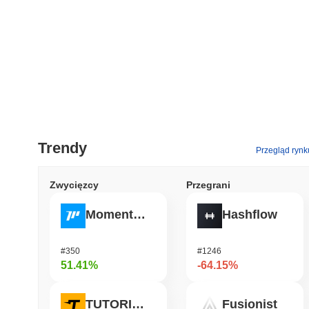
Trendy
Przegląd rynk
Zwycięzcy
Przegrani
Momentum
Hashflow
#350
#1246
51.41%
-64.15%
TUTORIAL
Fusionist