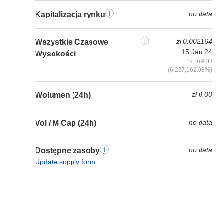
no data
Kapitalizacja rynku
zł 0.002164
Wszystkie Czasowe
15 Jan 24
Wysokości
% to ATH
(6,237,162.08%)
zł 0.00
Wolumen (24h)
no data
Vol / M Cap (24h)
no data
Dostępne zasoby
Update supply form