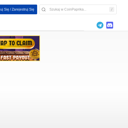
uj Się / Zarejestruj Się