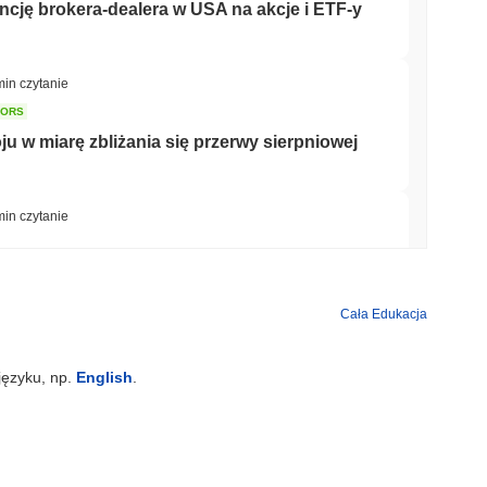
ncję brokera-dealera w USA na akcje i ETF-y
min czytanie
TORS
 w miarę zbliżania się przerwy sierpniowej
min czytanie
wyścigu banków o tokenizację depozytów
Cała Edukacja
min czytanie
języku, np.
English
.
nów dolarów, gdy gigant logistyczny AZ-COM
oin w jenach
min czytanie