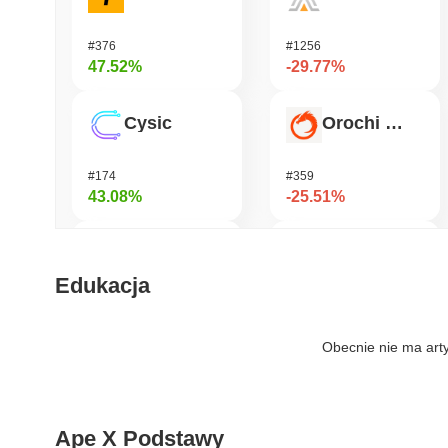
#376
#1256
47.52%
-29.77%
Cysic
Orochi Network
#174
#359
43.08%
-25.51%
Biconomy
Pirate Nation Token
Edukacja
#318
#1810
39.68%
-25.24%
Obecnie nie ma art
DAO Maker Token
Undeads Games
Ape X Podstawy
#975
#535