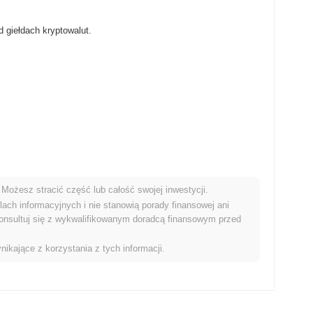
 giełdach kryptowalut.
Możesz stracić część lub całość swojej inwestycji.
iem kryptowalut?
ach informacyjnych i nie stanowią porady finansowej ani
onsultuj się z wykwalifikowanym doradcą finansowym przed
i niż ogólny rynek kryptowalut który odnotował wzrost o
0.93%
.
sunku do szerszego impulsu rynkowego.
nikające z korzystania z tych informacji.