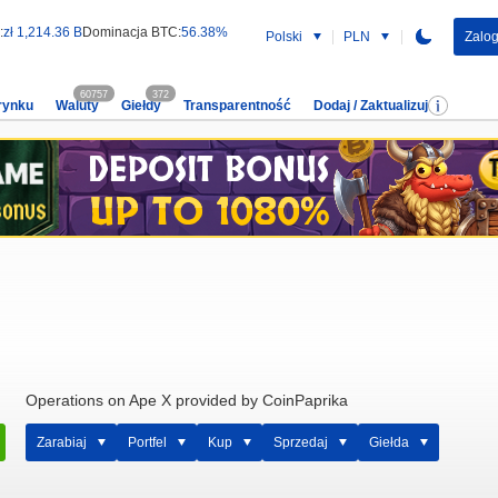
:
zł 1,214.36 B
Dominacja BTC:
56.38%
Polski
PLN
Zalog
60757
372
rynku
Waluty
Giełdy
Transparentność
Dodaj / Zaktualizuj
Operations on Ape X provided by CoinPaprika
Zarabiaj
Portfel
Kup
Sprzedaj
Giełda