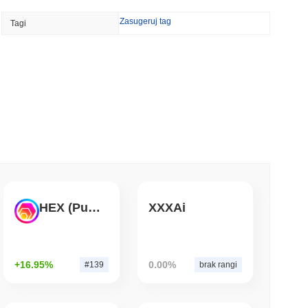
Zasugeruj tag
Tagi
ół Bitcoin Red zgłasza 85 krytycznych błędów
nia
 czytanie
łca przelewy w dolarach w natychmiastową
isa
 czytanie
kryptowalutami, ale ogranicza zakupy
HEX (Pulsechain)
XXXAi
rocznie
 czytanie
+16.95%
0.00%
#139
brak rangi
entom AI portfel stablecoin do płatności za