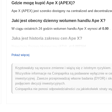
Gdzie mogę kupić Ape X (APEX)?
Ape X (APEX) jest szeroko dostępny na centralized and decentralized
Jaki jest obecny dzienny wolumen handlu Ape X?
W ciągu ostatnich 24 godzin wolumen handlu Ape X wynosi
zł 0.00
.
Jaka jest historia zakresu cen Ape X?
Najwyższy Poziom Historyczny (ATH):
zł 0.002164
Najniższy Poziom Historyczny (ATL):
zł 0.00
Pokaż więcej
Ape X jest obecnie notowany
~100.00%
poniżej swojego ATH .
Kryptowaluty są wysoce zmienne i wiążą się z istotnym ryzykiem. 
Jak Ape X radzi sobie w porównaniu z szerszym rynk
Wszystkie informacje na Coinpaprika są podawane wyłącznie w cel
inwestycyjnej. Zawsze przeprowadzaj własne badania (DYOR) i sk
W ciągu ostatnich 7 dni Ape X zyskał
0.00%
, osiągając gorsze wynik
podjęciem decyzji inwestycyjnych.
Wskazuje to na tymczasowe opóźnienie w akcji cenowej APEX w sto
Coinpaprika nie ponosi odpowiedzialności za jakiekolwiek straty wy