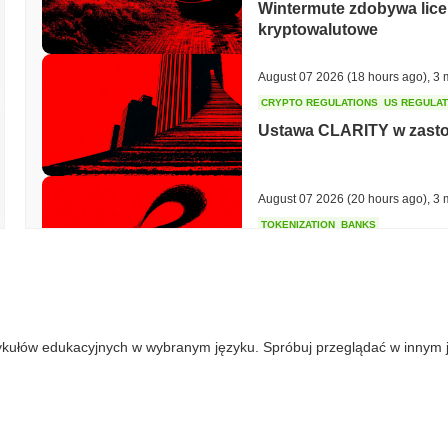
Wintermute zdobywa lice
kryptowalutowe
August 07 2026
(18 hours ago)
,
3 
CRYPTO REGULATIONS
US REGULA
Ustawa CLARITY w zastoju
August 07 2026
(20 hours ago)
,
3 
TOKENIZATION
BANKS
Wells Fargo dołącza do 
August 07 2026
(22 hours ago)
,
3 
ykułów edukacyjnych w wybranym języku. Spróbuj przeglądać w innym 
STABLECOIN
JAPAN
JPYC pozyskuje 38 milio
Maruwa stawia na stabilc
August 07 2026
(24 hours ago)
,
3 