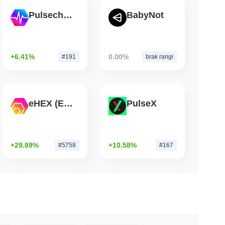
Pulsechain
BabyNot
 czytanie
t Bitcoin po tym, jak atakujący AI
+6.41%
0.00%
#191
brak rangi
eHEX (Ethereum)
PulseX
+29.89%
+10.58%
#5758
#167