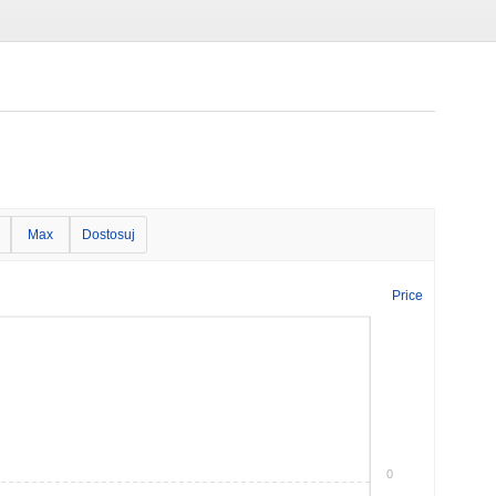
Max
Dostosuj
Price
0