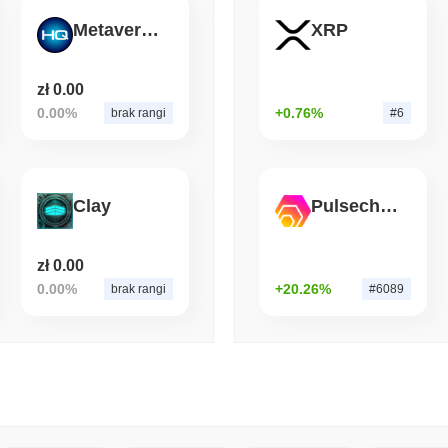
Metaverse HQ
XRP
August 06 2026
(1 day ago)
,
3 min
BITCOIN
HACKERS
Boltz zamknął własny mos
zł 0.00
przewyższyli jego zespół
0.00%
+0.76%
brak rangi
#6
Clay
Pulsechain Bridged HEX (Pulsechain)
zł 0.00
0.00%
+20.26%
brak rangi
#6089