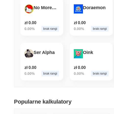
No More Flipping Burgers
Doraemon
zł 0.00
zł 0.00
0.00%
0.00%
brak rangi
brak rangi
Ser Alpha
Oink
zł 0.00
zł 0.00
0.00%
0.00%
brak rangi
brak rangi
Popularne kalkulatory