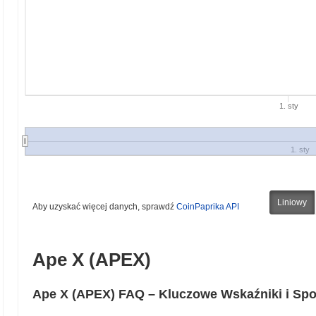
1. sty
1. sty
Liniowy
Aby uzyskać więcej danych, sprawdź
CoinPaprika API
Ape X (APEX)
Ape X (APEX) FAQ – Kluczowe Wskaźniki i Sp