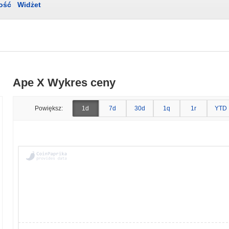
ość
Widżet
Ape X Wykres ceny
Powiększ:
1d
7d
30d
1q
1r
YTD