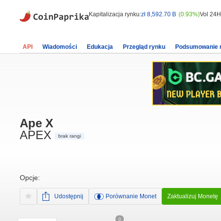
Kapitalizacja rynku:
zł 8,592.70 B
(0.93%)
Vol 24H
API
Wiadomości
Edukacja
Przegląd rynku
Podsumowanie 
Ape X
APEX
brak rangi
Opcje:
Udostępnij
Porównanie Monet
Zaktualizuj Monetę
0