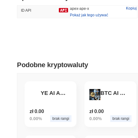
38.9%
-23.56%
Kopiuj
apex-ape-x
ID API
Pokaż jak tego używać
Trendy
Ostatnio Dodane
HEX (Pulsechain)
SACOIN
#139
#10769
16.79%
0.37%
Podobne kryptowaluty
YE AI Agent
BTC AI Agent
zł 0.00
zł 0.00
0.00%
0.00%
brak rangi
brak rangi