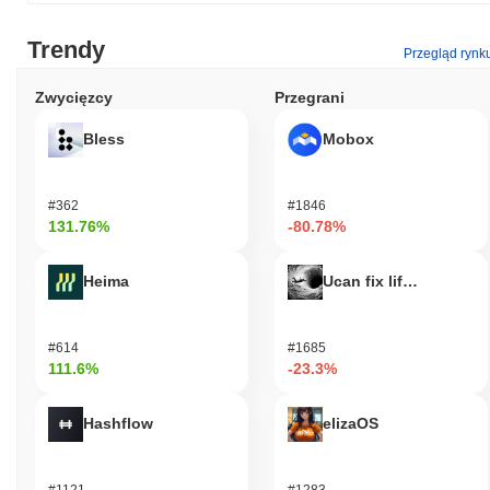
Trendy
Przegląd rynk
Zwycięzcy
Przegrani
Bless
Mobox
#362
#1846
131.76%
-80.78%
Heima
Ucan fix life in1day
#614
#1685
111.6%
-23.3%
Hashflow
elizaOS
#1121
#1283