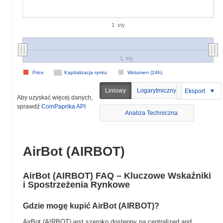
1. sty
1. sty
Price
Kapitalizacja rynku
Wolumen (24h)
Liniowy
Logarytmiczny
Eksport
Aby uzyskać więcej danych,
sprawdź
CoinPaprika API
Analiza Techniczna
AirBot (AIRBOT)
AirBot (AIRBOT) FAQ – Kluczowe Wskaźniki
i Spostrzeżenia Rynkowe
Gdzie mogę kupić AirBot (AIRBOT)?
AirBot (AIRBOT) jest szeroko dostępny na centralized and