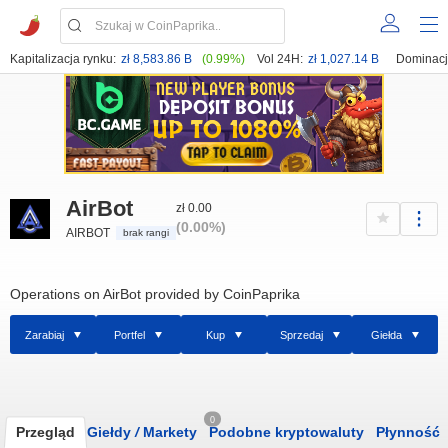
Kapitalizacja rynku:
zł 8,583.86 B
(0.99%)
Vol 24H:
zł 1,027.14 B
Dominacj
AirBot
zł 0.00
(0.00%)
AIRBOT
brak rangi
Operations on AirBot provided by CoinPaprika
Zarabiaj
Portfel
Kup
Sprzedaj
Giełda
0
Przegląd
Giełdy
/
Markety
Podobne kryptowaluty
Płynność