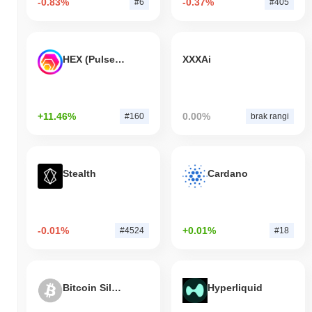
-0.83%
-0.37%
#6
#405
HEX (Pulsechain)
XXXAi
+11.46%
0.00%
#160
brak rangi
Stealth
Cardano
-0.01%
+0.01%
#4524
#18
Bitcoin Silver
Hyperliquid