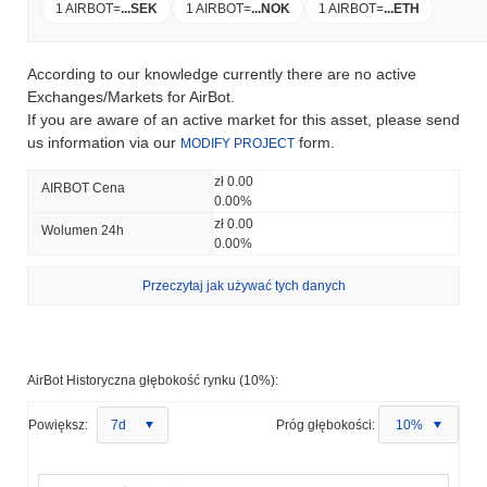
1 AIRBOT
=
...
SEK
1 AIRBOT
=
...
NOK
1 AIRBOT
=
...
ETH
According to our knowledge currently there are no active
Exchanges/Markets for AirBot.
If you are aware of an active market for this asset, please send
us information via our
form.
MODIFY PROJECT
zł 0.00
AIRBOT Cena
0.00%
zł 0.00
Wolumen 24h
0.00%
Przeczytaj jak używać tych danych
AirBot Historyczna głębokość rynku (10%):
Powiększ:
7d
Próg głębokości:
10%