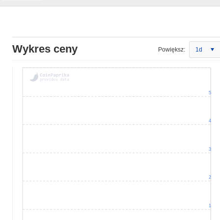
Wykres ceny
Powiększ:
1d
5
4
3
2
1