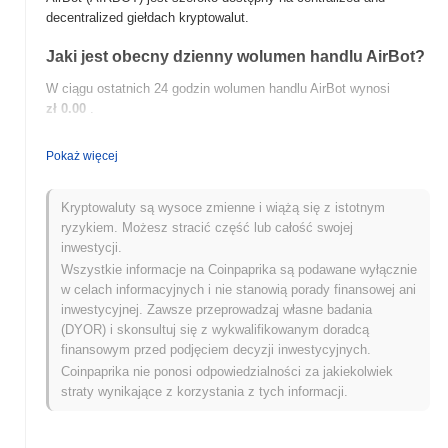
decentralized giełdach kryptowalut.
Jaki jest obecny dzienny wolumen handlu AirBot?
W ciągu ostatnich 24 godzin wolumen handlu AirBot wynosi
zł 0.00
.
Jaka jest historia zakresu cen AirBot?
Pokaż więcej
Najwyższy Poziom Historyczny (ATH):
zł 1.28
Najniższy Poziom Historyczny (ATL):
zł 0.00
Kryptowaluty są wysoce zmienne i wiążą się z istotnym
ryzykiem. Możesz stracić część lub całość swojej
AirBot jest obecnie notowany
~95.18%
poniżej swojego ATH .
inwestycji.
Wszystkie informacje na Coinpaprika są podawane wyłącznie
Jak AirBot radzi sobie w porównaniu z szerszym
w celach informacyjnych i nie stanowią porady finansowej ani
rynkiem kryptowalut?
inwestycyjnej. Zawsze przeprowadzaj własne badania
W ciągu ostatnich 7 dni AirBot zyskał
0.00%
, osiągając gorsze
(DYOR) i skonsultuj się z wykwalifikowanym doradcą
wyniki niż ogólny rynek kryptowalut który odnotował wzrost o
finansowym przed podjęciem decyzji inwestycyjnych.
0.99%
. Wskazuje to na tymczasowe opóźnienie w akcji cenowej
Coinpaprika nie ponosi odpowiedzialności za jakiekolwiek
AIRBOT w stosunku do szerszego impulsu rynkowego.
straty wynikające z korzystania z tych informacji.