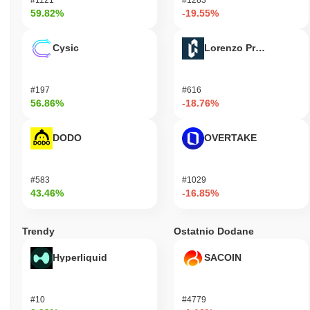
59.82%
-19.55%
Cysic
Lorenzo Protocol
#197
#616
56.86%
-18.76%
DODO
OVERTAKE
#583
#1029
43.46%
-16.85%
Trendy
Ostatnio Dodane
Hyperliquid
SACOIN
#10
#4779