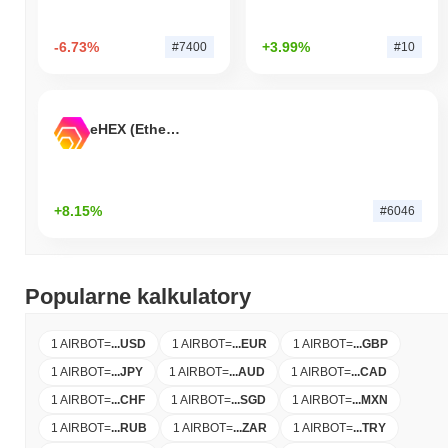
-6.73%
+3.99%
#7400
#10
eHEX (Ethereum)
+8.15%
#6046
Popularne kalkulatory
1 AIRBOT
=
...
USD
1 AIRBOT
=
...
EUR
1 AIRBOT
=
...
GBP
1 AIRBOT
=
...
JPY
1 AIRBOT
=
...
AUD
1 AIRBOT
=
...
CAD
1 AIRBOT
=
...
CHF
1 AIRBOT
=
...
SGD
1 AIRBOT
=
...
MXN
1 AIRBOT
=
...
RUB
1 AIRBOT
=
...
ZAR
1 AIRBOT
=
...
TRY