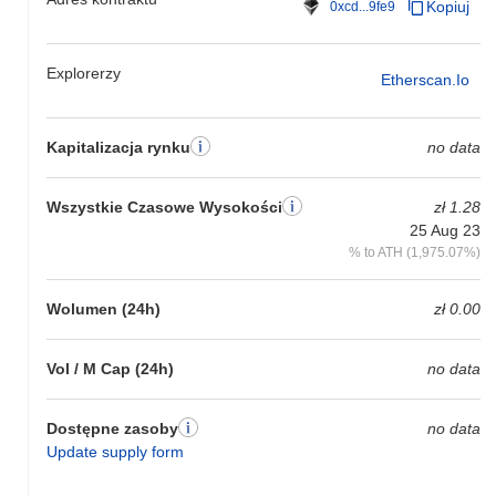
Kopiuj
0xcd...9fe9
Explorerzy
Etherscan.io
Kapitalizacja rynku
no data
Wszystkie Czasowe Wysokości
zł 1.28
25 Aug 23
% to ATH (1,975.07%)
Wolumen (24h)
zł 0.00
Vol / M Cap (24h)
no data
Dostępne zasoby
no data
Update supply form