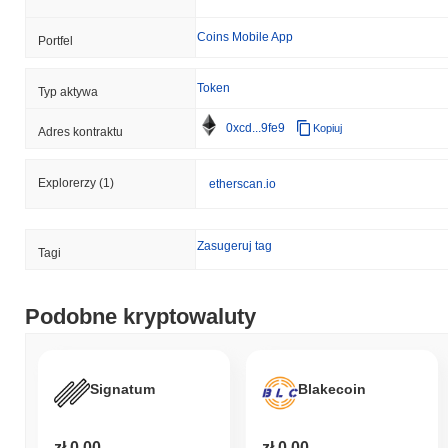
Coins Mobile App
Portfel
Token
Typ aktywa
0xcd...9fe9
Kopiuj
Adres kontraktu
Explorerzy
(1)
etherscan.io
Zasugeruj tag
Tagi
Podobne kryptowaluty
Signatum
Blakecoin
zł 0.00
zł 0.00