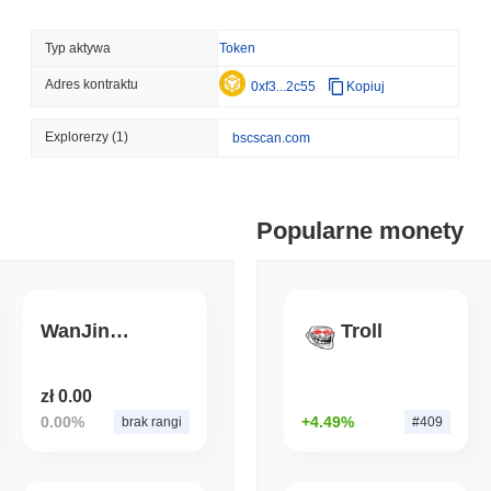
BITCOIN
HACKERS
Typ aktywa
Token
'Ekstremalnie złe': Zesp
w ciągu około jednego d
Adres kontraktu
0xf3...2c55
Kopiuj
August 06 2026
(1 day ago)
,
3 min
Explorerzy
(1)
bscscan.com
STABLECOINS
VISA
Western Union przekszta
moc wydawania z kartą V
Popularne monety
August 06 2026
(1 day ago)
,
3 min
CRYPTO REGULATIONS
TRADING
Rosja legalizuje handel 
WanJinHou
Troll
detaliczne do 3 700 USD 
zł 0.00
August 06 2026
(1 day ago)
,
3 min
0.00%
+4.49%
brak rangi
#409
AI AGENTS
PAYMENTS
Cloudflare przekazuje ag
API