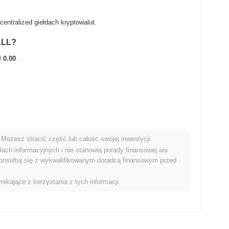
ntralized giełdach kryptowalut.
ALL?
ł 0.00
.
Możesz stracić część lub całość swojej inwestycji.
ym rynkiem kryptowalut?
ach informacyjnych i nie stanowią porady finansowej ani
onsultuj się z wykwalifikowanym doradcą finansowym przed
ze wyniki niż ogólny rynek kryptowalut który odnotował wzrost o
FOOT w stosunku do szerszego impulsu rynkowego.
nikające z korzystania z tych informacji.