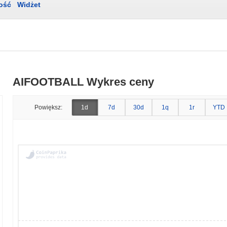
ość
Widżet
AIFOOTBALL Wykres ceny
Powiększ:
1d
7d
30d
1q
1r
YTD