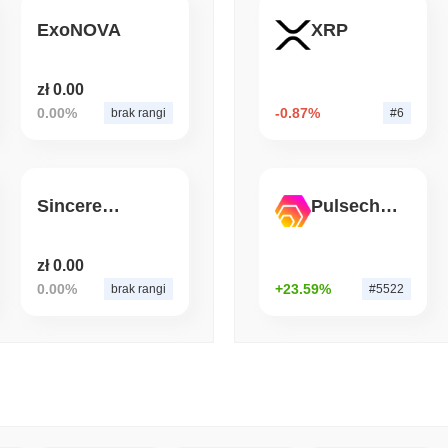
ExoNOVA
XRP
August 06 2026
(1 day ago)
,
3 min
BITCOIN
HACKERS
Boltz zamknął własny mos
zł 0.00
przewyższyli jego zespół
0.00%
-0.87%
brak rangi
#6
SincereFIST
Pulsechain Bridged HEX (Pulsechain)
zł 0.00
0.00%
+23.59%
brak rangi
#5522