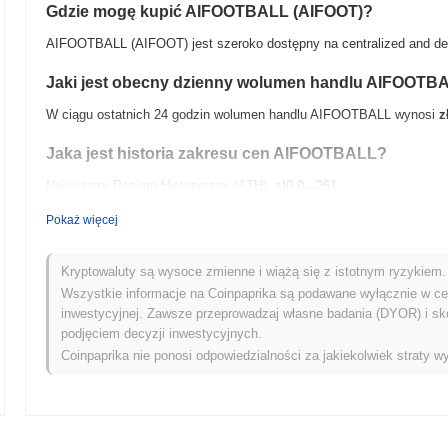
Gdzie mogę kupić AIFOOTBALL (AIFOOT)?
AIFOOTBALL (AIFOOT) jest szeroko dostępny na centralized and dece
Jaki jest obecny dzienny wolumen handlu AIFOOTB
W ciągu ostatnich 24 godzin wolumen handlu AIFOOTBALL wynosi
z
Jaka jest historia zakresu cen AIFOOTBALL?
Najwyższy Poziom Historyczny (ATH):
zł0.0
261
10
Najniższy Poziom Historyczny (ATL):
zł 0.00
Pokaż więcej
AIFOOTBALL jest obecnie notowany
~0.78%
poniżej swojego ATH .
Kryptowaluty są wysoce zmienne i wiążą się z istotnym ryzykiem. 
Jak AIFOOTBALL radzi sobie w porównaniu z szersz
Wszystkie informacje na Coinpaprika są podawane wyłącznie w cel
inwestycyjnej. Zawsze przeprowadzaj własne badania (DYOR) i sk
W ciągu ostatnich 7 dni AIFOOTBALL zyskał
0.00%
, osiągając gors
podjęciem decyzji inwestycyjnych.
0.53%
. Wskazuje to na tymczasowe opóźnienie w akcji cenowej AI
Coinpaprika nie ponosi odpowiedzialności za jakiekolwiek straty wy