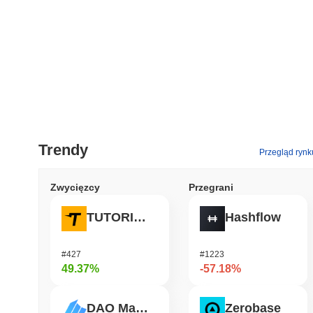
Trendy
Przegląd rynk
Zwycięzcy
Przegrani
TUTORIAL
Hashflow
#427
#1223
49.37%
-57.18%
DAO Maker Token
Zerobase