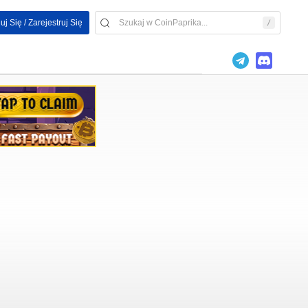
uj Się / Zarejestruj Się