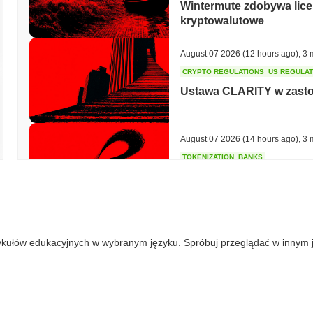
Wintermute zdobywa lice
kryptowalutowe
August 07 2026
(12 hours ago)
,
3 
CRYPTO REGULATIONS
US REGULA
Ustawa CLARITY w zastoju
August 07 2026
(14 hours ago)
,
3 
TOKENIZATION
BANKS
Wells Fargo dołącza do 
August 07 2026
(16 hours ago)
,
3 
ykułów edukacyjnych w wybranym języku. Spróbuj przeglądać w innym 
STABLECOIN
JAPAN
JPYC pozyskuje 38 milio
Maruwa stawia na stabilc
August 07 2026
(18 hours ago)
,
3 