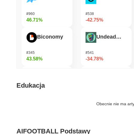
#960
#538
46.71%
-42.75%
Biconomy
Undeads Games
#345
#541
43.58%
-34.78%
ETHGas
Bless
Edukacja
#327
#469
36.45%
-24.77%
Obecnie nie ma art
Heima
Cartesi
AIFOOTBALL Podstawy
#655
#552