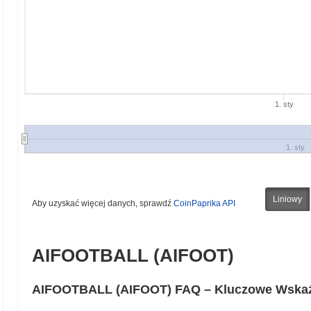
1. sty
1. sty
Liniowy
Aby uzyskać więcej danych, sprawdź
CoinPaprika API
AIFOOTBALL (AIFOOT)
AIFOOTBALL (AIFOOT) FAQ – Kluczowe Wskaźn