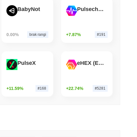
BabyNot
Pulsechain
 czytanie
t Bitcoin po tym, jak atakujący AI
0.00%
+7.87%
brak rangi
#191
PulseX
eHEX (Ethereum)
+11.59%
+22.74%
#168
#5281