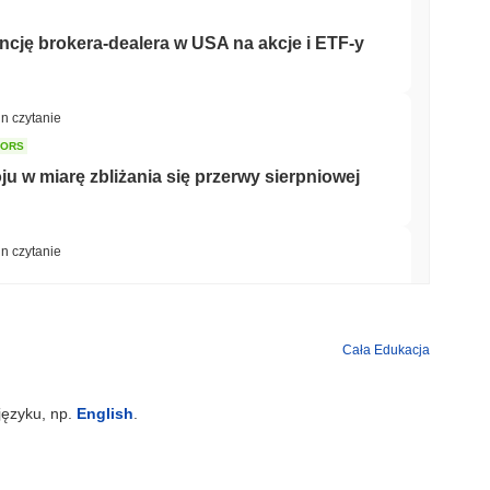
ncję brokera-dealera w USA na akcje i ETF-y
in czytanie
TORS
 w miarę zbliżania się przerwy sierpniowej
in czytanie
wyścigu banków o tokenizację depozytów
Cała Edukacja
in czytanie
języku, np.
English
.
nów dolarów, gdy gigant logistyczny AZ-COM
oin w jenach