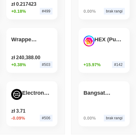
zł 0.217423
API
+0.18%
0.00%
#499
brak rangi
August 06 2026
(1 day ago)
,
3 min
BITCOIN
HACKERS
Boltz zamknął własny mos
Wrapped BTC (Avalanche)
HEX (Pulsechain)
przewyższyli jego zespół
zł 240,388.00
+0.38%
+15.97%
#503
#142
Electronic USD
Bangsat 666
zł 3.71
-0.09%
0.00%
#506
brak rangi