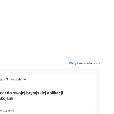
iki niż ogólny rynek kryptowalut który odnotował wzrost o
w stosunku do szerszego impulsu rynkowego.
Wszystkie wiadomości
ago)
,
3 min czytanie
et do swojej brytyjskiej aplikacji
akcjami
in czytanie