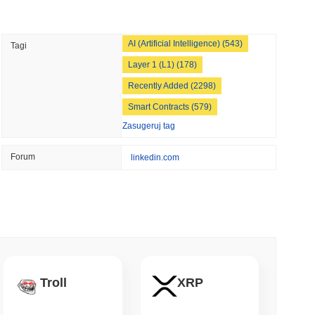
min czytanie
AI (Artificial Intelligence) (543)
Tagi
ół Bitcoin Red zgłasza 85 krytycznych błędów
Layer 1 (L1) (178)
nia
Recently Added (2298)
min czytanie
Smart Contracts (579)
Zasugeruj tag
łca przelewy w dolarach w natychmiastową
isa
Forum
linkedin.com
 czytanie
kryptowalutami, ale ogranicza zakupy
rocznie
 czytanie
Troll
XRP
entom AI portfel stablecoin do płatności za