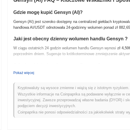
Gensyn (AI) FAQ – Kluczowe Wskaźniki i Spos
Gdzie mogę kupić Gensyn (AI)?
Gensyn (AI) jest szeroko dostępny na centralized giełdach kryptowal
handlowa AI/USDT odnotowała 24-godzinny wolumen ponad
zł 882,6
Jaki jest obecny dzienny wolumen handlu Gensyn ?
W ciągu ostatnich 24 godzin wolumen handlu Gensyn wynosi
zł 4,50
poprzednim dniem. Sugeruje to krótkoterminowe zmniejszenie aktywn
Jaka jest historia zakresu cen Gensyn ?
Pokaż więcej
Najwyższy Poziom Historyczny (ATH):
zł 0.304088
Najniższy Poziom Historyczny (ATL):
NaN
Kryptowaluty są wysoce zmienne i wiążą się z istotnym ryzykiem. 
Gensyn jest obecnie notowany
~73.59%
poniżej swojego ATH .
Wszystkie informacje na Coinpaprika są podawane wyłącznie w cel
inwestycyjnej. Zawsze przeprowadzaj własne badania (DYOR) i sk
Jaka jest obecna kapitalizacja rynkowa Gensyn ?
podjęciem decyzji inwestycyjnych.
Coinpaprika nie ponosi odpowiedzialności za jakiekolwiek straty wy
Kapitalizacja rynkowa Gensyn wynosi około
zł 104,809,352.00
, plas
liczba jest obliczana na podstawie podaży w obiegu wynoszącej 1 30
Jak Gensyn radzi sobie w porównaniu z szerszym ry