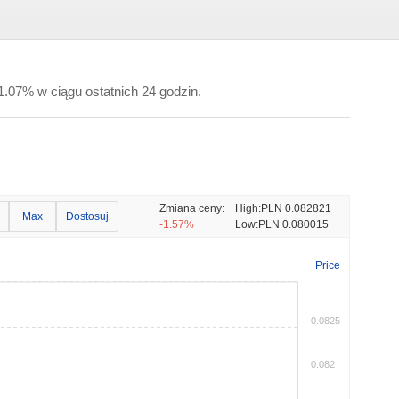
 -1.07% w ciągu ostatnich 24 godzin.
Zmiana ceny:
High:
PLN 0.082821
Max
Dostosuj
-1.57%
Low:
PLN 0.080015
Price
0.0825
0.082