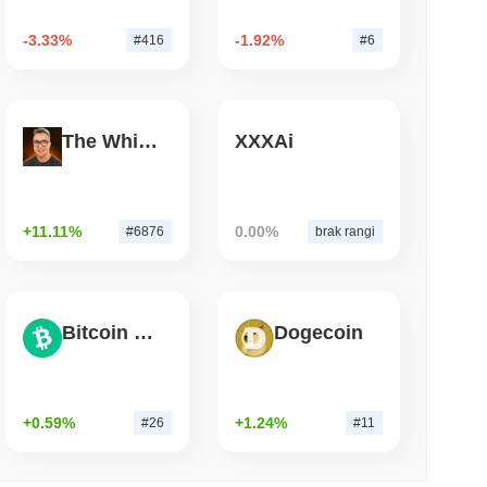
-3.33%
-1.92%
#416
#6
 czytanie
t Bitcoin po tym, jak atakujący AI
The White Bull
XXXAi
+11.11%
0.00%
#6876
brak rangi
Bitcoin Cash
Dogecoin
+0.59%
+1.24%
#26
#11