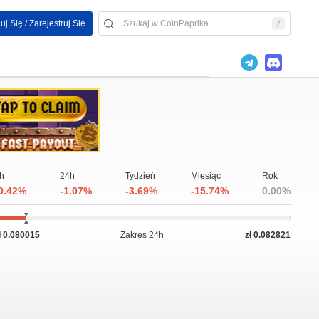
uj Się / Zarejestruj Się
h
24h
Tydzień
Miesiąc
Rok
0.42%
-1.07%
-3.69%
-15.74%
0.00%
ł 0.080015
Zakres 24h
zł 0.082821