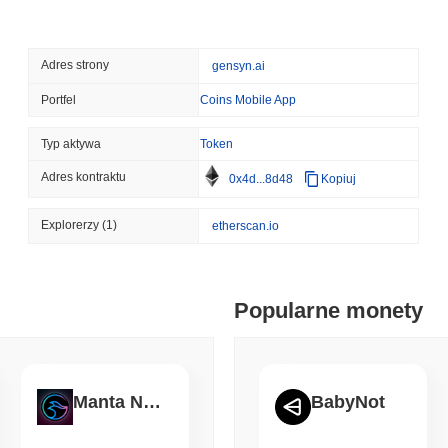
August 07 2026
(11 hours ago)
,
3 
BITCOIN
HACKERS
Adres strony
gensyn.ai
'Ekstremalnie złe': Zesp
w ciągu około jednego d
Portfel
Coins Mobile App
Typ aktywa
Token
August 06 2026
(23 hours ago)
,
3 
STABLECOINS
VISA
Adres kontraktu
0x4d...8d48
Kopiuj
Western Union przekszta
moc wydawania z kartą V
Explorerzy
(1)
etherscan.io
August 06 2026
(1 day ago)
,
3 min
CRYPTO REGULATIONS
TRADING
Popularne monety
Rosja legalizuje handel 
detaliczne do 3 700 USD 
August 06 2026
(1 day ago)
,
3 min
Manta Network
BabyNot
AI AGENTS
PAYMENTS
Cloudflare przekazuje ag