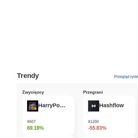
Trendy
Przegląd rynk
Zwycięzcy
Przegrani
HarryPotterObamaSonic10Inu (ETH)
Hashflow
#607
#1200
69.18%
-55.83%