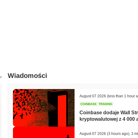
W ciągu ostatnich 7 dni Gensyn spadł o
3.69%
, osiągając gorsze wyn
0.35%
. Wskazuje to na tymczasowe opóźnienie w akcji cenowej AI 
Wiadomości
u
August 07 2026
(less than 1 hour 
COINBASE
TRADING
Coinbase dodaje Wall Stre
kryptowalutowej z 4 000 
August 07 2026
(3 hours ago)
,
3 m