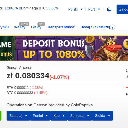
:
zł 1,286.76 B
Dominacja BTC:
56.36%
Polski
PLN
Zalog
60739
373
rynku
Waluty
Giełdy
Transparentność
Dodaj / Zaktualizuj
Gensyn AI cena:
1
zł 0.080334
(-1.07%)
-
ETH 0.000011
(-1.38%)
BTC 0.00000033
(-1.45%)
z
Operations on Gensyn provided by CoinPaprika
Zarabiaj
Portfel
Kup
Sprzedaj
Giełda