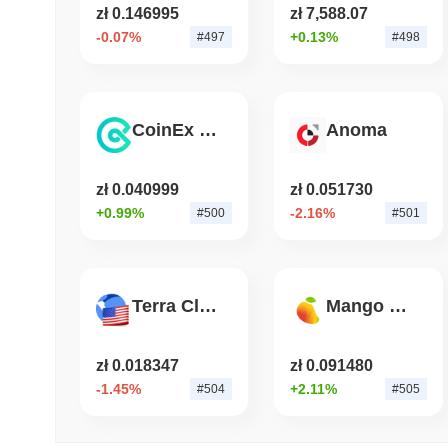
zł 0.146995
zł 7,588.07
-0.07%
+0.13%
#497
#498
CoinEx Token
Anoma
zł 0.040999
zł 0.051730
+0.99%
-2.16%
#500
#501
Terra Classic USD
Mango Markets
zł 0.018347
zł 0.091480
-1.45%
+2.11%
#504
#505