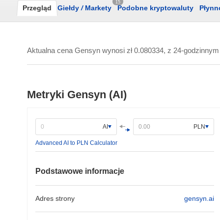
15
Przegląd
Giełdy
/
Markety
Podobne kryptowaluty
Płynn
Aktualna cena Gensyn wynosi
zł 0.080334
, z 24-godzinn
Metryki Gensyn (AI)
AI
PLN
Advanced AI to PLN Calculator
Podstawowe informacje
Adres strony
gensyn.ai