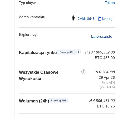
Typ aktywa
Token
Adres kontraktu
Kopiuj
0x4d...8d48
Explorerzy
Etherscan.io
zł 104,809,352.00
Kapitalizacja rynku
Ranking 496
BTC 436.00
zł 0.304088
Wszystkie Czasowe
29 Apr 26
Wysokości
% to ATH
(278.63%)
zł 4,506,461.00
Wolumen (24h)
Ranking 793
BTC 18.75