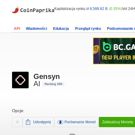
Kapitalizacja rynku:
zł 8,588.82 B
(0.35%)
Vol 24H
API
Wiadomości
Edukacja
Przegląd rynku
Podsumowanie 
Gensyn
AI
Ranking 496
Opcje:
Udostępnij
Porównanie Monet
Zaktualizuj Monetę