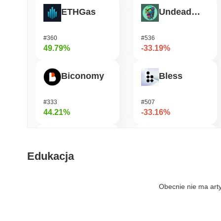
ETHGas
Undeads Games
#360
#536
49.79%
-33.19%
Biconomy
Bless
#333
#507
44.21%
-33.16%
TUTORIAL
Zerobase
Edukacja
#427
#517
39.38%
-32.57%
Obecnie nie ma art
Not in Employment, Education, or Training
Cartesi