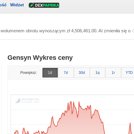
ość
Widżet
ym wolumenem obrotu wynoszącym
zł 4,506,461.00
. AI zmieniła się o
Gensyn Wykres ceny
Powiększ:
1d
7d
30d
1q
1r
YTD