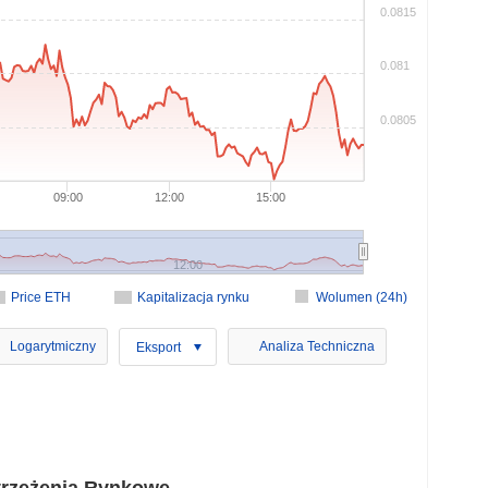
0.0815
0.081
0.0805
09:00
12:00
15:00
12:00
Price ETH
Kapitalizacja rynku
Wolumen (24h)
Logarytmiczny
Analiza Techniczna
Eksport