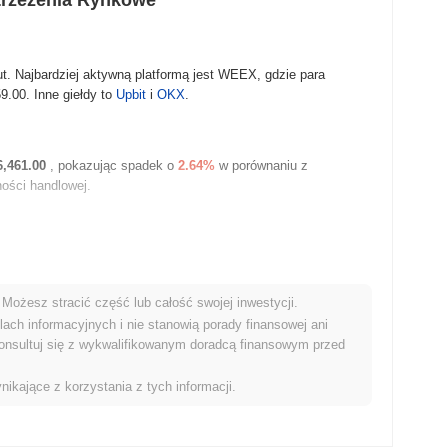
trzeżenia Rynkowe
ut. Najbardziej aktywną platformą jest WEEX, gdzie para
59.00
. Inne giełdy to
Upbit
i
OKX
.
6,461.00
, pokazując spadek o
2.64%
w porównaniu z
ości handlowej.
Możesz stracić część lub całość swojej inwestycji.
ach informacyjnych i nie stanowią porady finansowej ani
onsultuj się z wykwalifikowanym doradcą finansowym przed
nikające z korzystania z tych informacji.
ując go na #496 miejscu globalnie według wielkości rynku. Ta
4 675 313 tokenów AI.
nkiem kryptowalut?