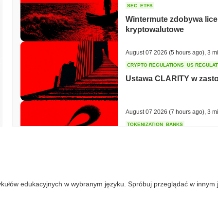
SEC
ETFS
Wintermute zdobywa lice
kryptowalutowe
August 07 2026
(5 hours ago)
,
3 m
CRYPTO REGULATIONS
US REGULA
Ustawa CLARITY w zastoju
August 07 2026
(7 hours ago)
,
3 m
TOKENIZATION
BANKS
Wells Fargo dołącza do 
August 07 2026
(9 hours ago)
,
3 m
ykułów edukacyjnych w wybranym języku. Spróbuj przeglądać w innym 
STABLECOIN
JAPAN
JPYC pozyskuje 38 milio
Maruwa stawia na stabilc