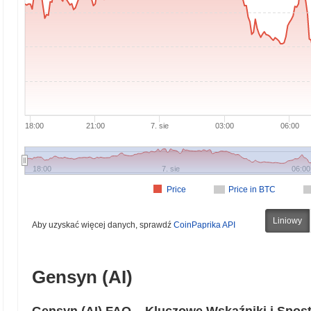
18:00
21:00
7. sie
03:00
06:00
18:00
7. sie
06:00
Price
Price in BTC
Liniowy
Aby uzyskać więcej danych, sprawdź
CoinPaprika API
Gensyn (AI)