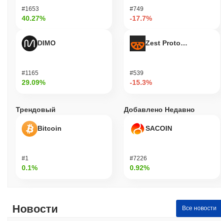
#1653
#749
40.27%
-17.7%
DIMO
Zest Protocol
#1165
#539
29.09%
-15.3%
Трендовый
Добавлено Недавно
Bitcoin
SACOIN
#1
#7226
0.1%
0.92%
Новости
Все новости