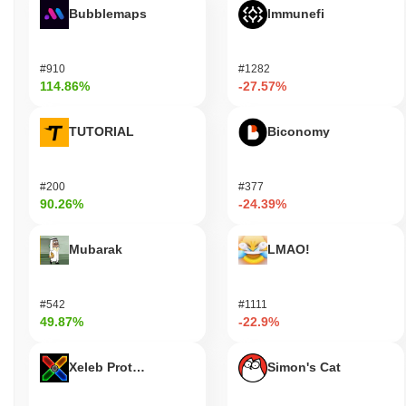
Bubblemaps
Immunefi
#910
#1282
114.86%
-27.57%
TUTORIAL
Biconomy
#200
#377
90.26%
-24.39%
Mubarak
LMAO!
#542
#1111
49.87%
-22.9%
Xeleb Protocol
Simon's Cat