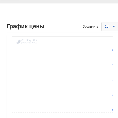
График цены
Увеличить:
1d
5
4
3
2
1