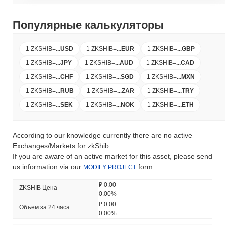
Популярные калькуляторы
1 ZKSHIB
=
...
USD
1 ZKSHIB
=
...
EUR
1 ZKSHIB
=
...
GBP
1 ZKSHIB
=
...
JPY
1 ZKSHIB
=
...
AUD
1 ZKSHIB
=
...
CAD
1 ZKSHIB
=
...
CHF
1 ZKSHIB
=
...
SGD
1 ZKSHIB
=
...
MXN
1 ZKSHIB
=
...
RUB
1 ZKSHIB
=
...
ZAR
1 ZKSHIB
=
...
TRY
1 ZKSHIB
=
...
SEK
1 ZKSHIB
=
...
NOK
1 ZKSHIB
=
...
ETH
According to our knowledge currently there are no active
Exchanges/Markets for zkShib.
If you are aware of an active market for this asset, please send
us information via our
form.
MODIFY PROJECT
₽ 0.00
ZKSHIB Цена
0.00%
₽ 0.00
Объем за 24 часа
0.00%