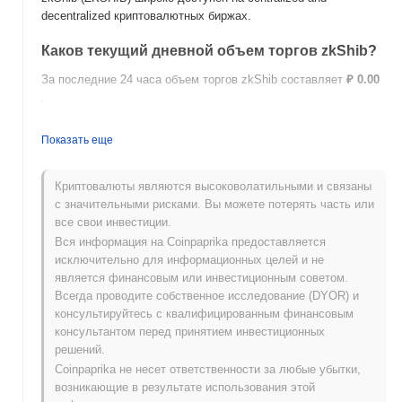
decentralized криптовалютных биржах.
Каков текущий дневной объем торгов zkShib?
За последние 24 часа объем торгов zkShib составляет
₽ 0.00
.
Какова история ценового диапазона zkShib?
Показать еще
Исторический максимум (ATH):
₽ 0.00
Исторический минимум (ATL):
₽ 0.00
Криптовалюты являются высоковолатильными и связаны
с значительными рисками. Вы можете потерять часть или
zkShib в настоящее время торгуется на
~0.00%
ниже своего
все свои инвестиции.
ATH .
Вся информация на Coinpaprika предоставляется
исключительно для информационных целей и не
Как zkShib работает по сравнению с более
является финансовым или инвестиционным советом.
широким криптовалютным рынком?
Всегда проводите собственное исследование (DYOR) и
За последние 7 дней zkShib вырос на
0.00%
, отставая от
консультируйтесь с квалифицированным финансовым
общего криптовалютного рынка который показал рост на
консультантом перед принятием инвестиционных
0.23%
. Это указывает на временное отставание в ценовом
решений.
движении ZKSHIB относительно более широкого рыночного
Coinpaprika не несет ответственности за любые убытки,
импульса.
возникающие в результате использования этой