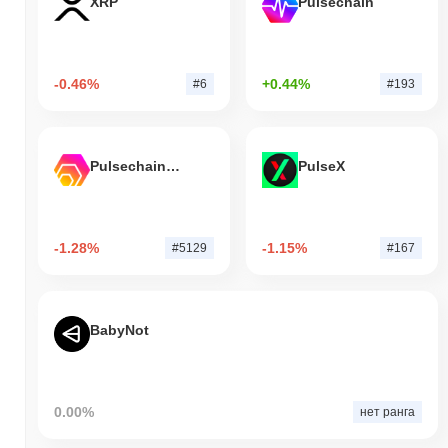
XRP
Pulsechain
-0.46%
+0.44%
#6
#193
Pulsechain Bridged HEX (Pulsechain)
PulseX
-1.28%
-1.15%
#5129
#167
BabyNot
0.00%
нет ранга