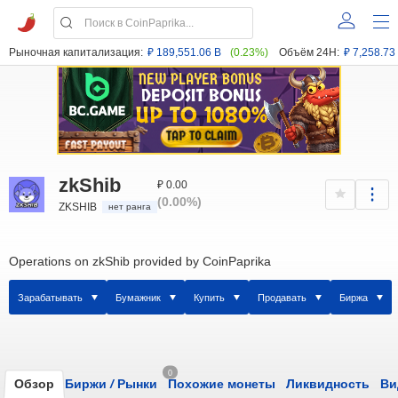
Рыночная капитализация:
₽ 189,551.06 B
(0.23%)
Объём 24H:
₽ 7,258.73
zkShib
₽ 0.00
(0.00%)
ZKSHIB
нет ранга
Operations on zkShib provided by CoinPaprika
Зарабатывать
Бумажник
Купить
Продавать
Биржа
0
Обзор
Биржи
/
Рынки
Похожие монеты
Ликвидность
Ви