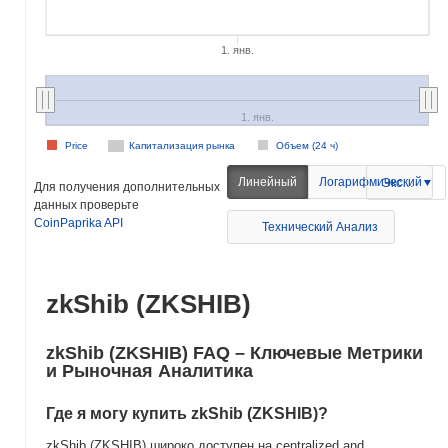
1. янв.
1. янв.
Price
Капитализация рынка
Объем (24 ч)
Линейный
Логарифмический
Экспорт
Для получения дополнительных
данных проверьте
CoinPaprika API
Технический Анализ
zkShib (ZKSHIB)
zkShib (ZKSHIB) FAQ – Ключевые Метрики
и Рыночная Аналитика
Где я могу купить zkShib (ZKSHIB)?
zkShib (ZKSHIB) широко доступен на centralized and