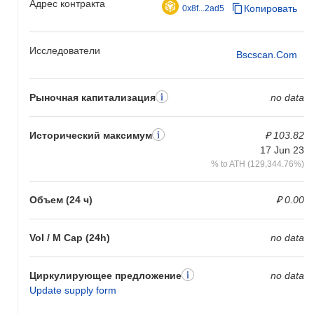
Адрес контракта
Копировать
0x8f...2ad5
Исследователи
Bscscan.com
Рыночная капитализация
no data
Исторический максимум
₽ 103.82
17 Jun 23
% to ATH (129,344.76%)
Объем (24 ч)
₽ 0.00
Vol / M Cap (24h)
no data
Циркулирующее предложение
no data
Update supply form