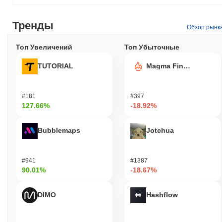
Тренды
Обзор рынк
Топ Увеличений
Топ Убыточные
TUTORIAL
Magma Finance
#181
#397
127.66%
-18.92%
Bubblemaps
Jotchua
#941
#1387
90.01%
-18.67%
DIMO
Hashflow