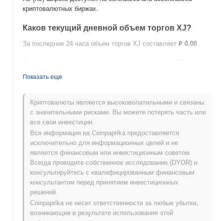
криптовалютных биржах.
Каков текущий дневной объем торгов XJ?
За последние 24 часа объем торгов XJ составляет
₽ 0.00
.
Какова история ценового диапазона XJ?
Показать еще
Исторический максимум (ATH):
₽ 103.82
Исторический минимум (ATL):
₽ 0.00
Криптовалюты являются высоковолатильными и связаны
XJ в настоящее время торгуется на
~99.92%
ниже своего ATH
с значительными рисками. Вы можете потерять часть или
.
все свои инвестиции.
Вся информация на Coinpaprika предоставляется
Как XJ работает по сравнению с более
исключительно для информационных целей и не
широким криптовалютным рынком?
является финансовым или инвестиционным советом.
За последние 7 дней XJ вырос на
0.00%
, отставая от общего
Всегда проводите собственное исследование (DYOR) и
криптовалютного рынка который показал рост на
0.16%
. Это
консультируйтесь с квалифицированным финансовым
указывает на временное отставание в ценовом движении XJ
консультантом перед принятием инвестиционных
относительно более широкого рыночного импульса.
решений.
Coinpaprika не несет ответственности за любые убытки,
возникающие в результате использования этой