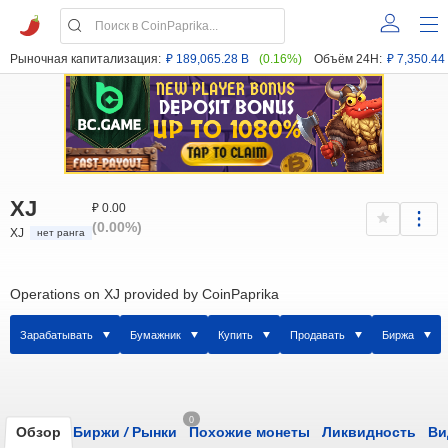
Рыночная капитализация:
₽ 189,065.28 B
(0.16%)
Объём 24H:
₽ 7,350.44
XJ
₽ 0.00
(0.00%)
XJ
нет ранга
Operations on XJ provided by CoinPaprika
Зарабатывать
Бумажник
Купить
Продавать
Биржа
0
Обзор
Биржи
/
Рынки
Похожие монеты
Ликвидность
Ви