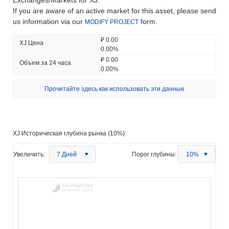
If you are aware of an active market for this asset, please send
us information via our
form.
MODIFY PROJECT
₽ 0.00
XJ Цена
0.00%
₽ 0.00
Объем за 24 часа
0.00%
Прочитайте здесь как использовать эти данные
XJ Историческая глубина рынка (10%):
Увеличить:
7 Дней
Порог глубины:
10%