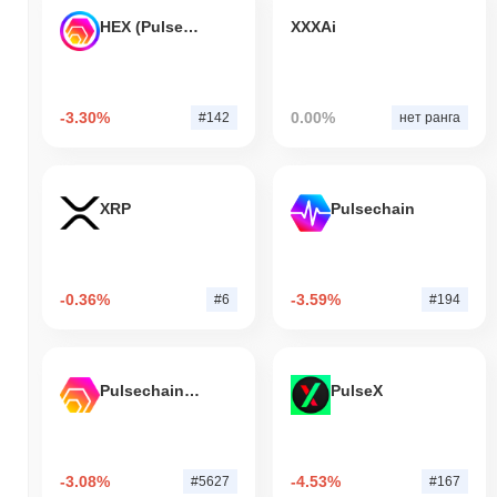
HEX (Pulsechain)
XXXAi
-3.30%
0.00%
#142
нет ранга
XRP
Pulsechain
-0.36%
-3.59%
#6
#194
Pulsechain Bridged HEX (Pulsechain)
PulseX
-3.08%
-4.53%
#5627
#167