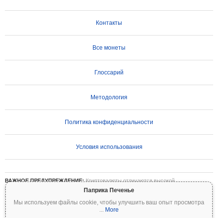
Контакты
Все монеты
Глоссарий
Методология
Политика конфиденциальности
Условия использования
ВАЖНОЕ ПРЕДУПРЕЖДЕНИЕ:
Криптовалюты отличаются высокой
волатильностью и сопряжены со значительными рисками. Вы можете потерять
Паприка Печенье
часть или все свои инвестиции. Вся информация на Coinpaprika предоставляется
Мы используем файлы cookie, чтобы улучшить ваш опыт просмотра
исключительно в информационных целях и не является финансовой или
...
More
инвестиционной рекомендацией. Всегда проводите собственное исследование