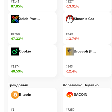
#1141
#1274
87.05%
-13.91%
Xeleb Protocol
Simon's Cat
#1658
#749
47.33%
-13.74%
Cookie
Broccoli (FirstBroccoli
#1274
#943
40.59%
-12.4%
Трендовый
Добавлено Недавно
Bitcoin
SACOIN
#1
#7250