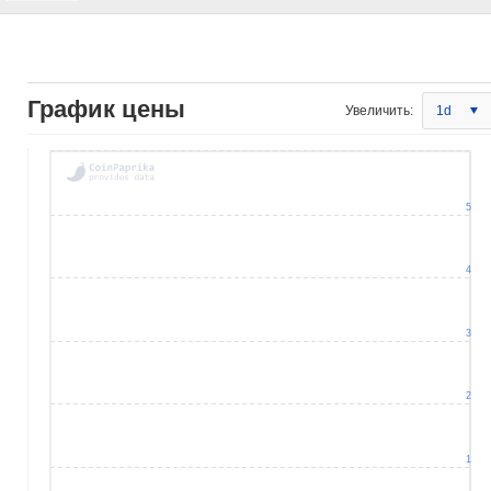
График цены
Увеличить:
1d
5
4
3
2
1