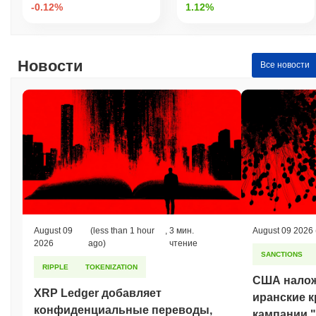
-0.12%
1.12%
Новости
Все новости
August 09
(less than 1 hour
,
3 мин.
August 09 2026
2026
ago)
чтение
SANCTIONS
RIPPLE
TOKENIZATION
США налож
XRP Ledger добавляет
иранские к
конфиденциальные переводы,
кампании 