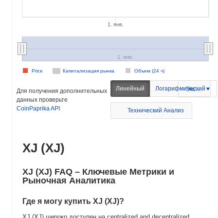
1. янв.
1. янв.
Price
Капитализация рынка
Объем (24 ч)
Линейный
Логарифмический
Экспорт
Для получения дополнительных
данных проверьте
CoinPaprika API
Технический Анализ
XJ (XJ)
XJ (XJ) FAQ – Ключевые Метрики и
Рыночная Аналитика
Где я могу купить XJ (XJ)?
XJ (XJ) широко доступен на centralized and decentralized