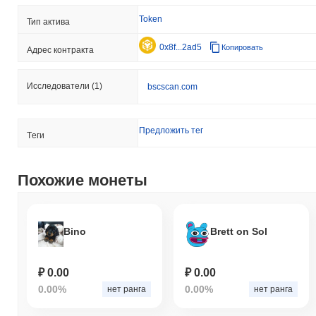
Token
Тип актива
0x8f...2ad5
Копировать
Адрес контракта
Исследователи
(1)
bscscan.com
Предложить тег
Tеги
Похожие монеты
Bino
Brett on Sol
₽ 0.00
₽ 0.00
0.00%
0.00%
нет ранга
нет ранга