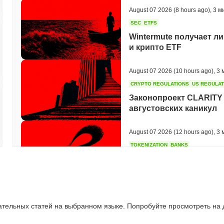
August 07 2026
(8 hours ago)
,
3 м
SEC
ETFS
Wintermute получает л
и крипто ETF
August 07 2026
(10 hours ago)
,
3 
CRYPTO REGULATIONS
US REGULA
Законопроект CLARITY 
августовских каникул
August 07 2026
(12 hours ago)
,
3 
TOKENIZATION
BANKS
Wells Fargo присоединя
депозитов
August 07 2026
(14 hours ago)
,
3 
ательных статей на выбранном языке. Попробуйте просмотреть на
STABLECOIN
JAPAN
JPYC привлек $38 млн, 