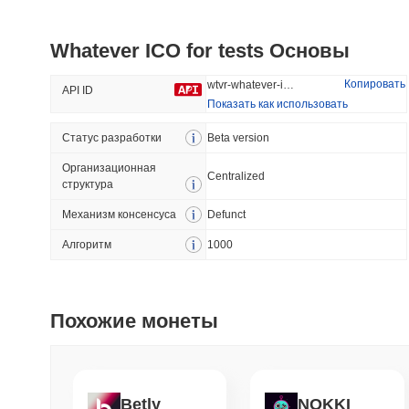
HarryPotterObamaSonic10Inu (ETH)
Vulcan Forged
Whatever ICO for tests Основы
#626
#1346
30.17%
-20.19%
Копировать
wtvr-whatever-ico-for-tests
API ID
Показать как использовать
Статус разработки
Трендовый
Beta version
Добавлено Недавно
Организационная
HEX (Pulsechain)
SACOIN
Centralized
структура
Механизм консенсуса
Defunct
#139
#10141
9.83%
1.13%
Aлгоритм
1000
Похожие монеты
Betly
NOKKI