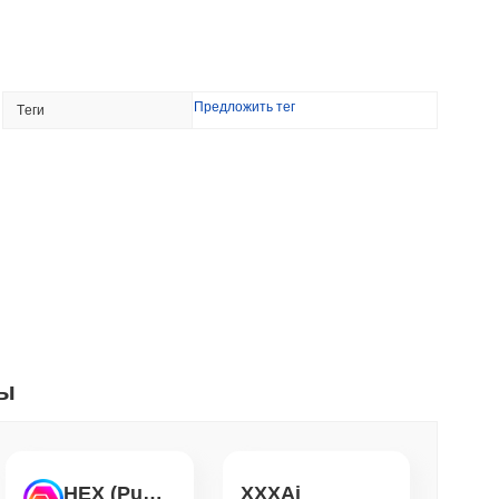
ильную монету иен
мин. чтение
Предложить тег
Tеги
а Bitcoin Red выявила 85 критических
. чтение
щает долларовые переводы в мгновенную
ность Visa
. чтение
ты
говлю криптовалютой, но ограничивает
 до 3,700 долларов в год
. чтение
HEX (Pulsechain)
XXXAi