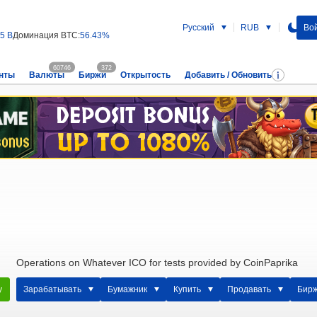
Русский
RUB
Вой
25 B
Доминация BTC:
56.43%
60746
372
нты
Валюты
Биржи
Открытость
Добавить / Обновить
Operations on Whatever ICO for tests provided by CoinPaprika
у
Зарабатывать
Бумажник
Купить
Продавать
Бир