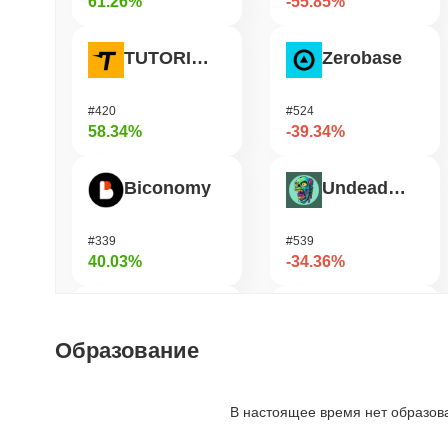
61.26%
-55.85%
TUTORIAL
Zerobase
#420
#524
58.34%
-39.34%
Biconomy
Undeads Games
#339
#539
40.03%
-34.36%
DAO Maker Token
Bless
Образование
#1002
#461
31.68%
-33.21%
В настоящее время нет образов