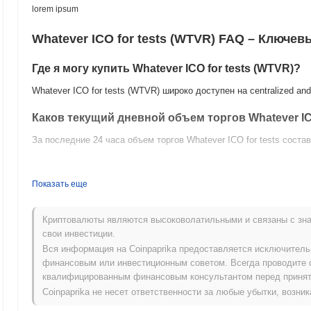
lorem ipsum
Whatever ICO for tests (WTVR) FAQ – Ключе
Где я могу купить Whatever ICO for tests (WTVR)?
Whatever ICO for tests (WTVR) широко доступен на centralized an
Каков текущий дневной объем торгов Whatever ICO
За последние 24 часа объем торгов Whatever ICO for tests соста
Какова история ценового диапазона Whatever ICO 
Показать еще
Исторический максимум (ATH):
₽ 0.00
Исторический минимум (ATL):
₽ 0.00
Криптовалюты являются высоковолатильными и связаны с зна
Whatever ICO for tests в настоящее время торгуется на
~0.00%
ни
свои инвестиции.
Вся информация на Coinpaprika предоставляется исключител
Как Whatever ICO for tests работает по сравне
финансовым или инвестиционным советом. Всегда проводите 
квалифицированным финансовым консультантом перед принят
За последние 7 дней Whatever ICO for tests вырос на
0.00%
, отс
Coinpaprika не несет ответственности за любые убытки, возн
рост на
0.54%
. Это указывает на временное отставание в цено
импульса.