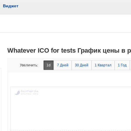
Виджет
Whatever ICO for tests График цены в
Увеличить:
1d
7 Дней
30 Дней
1 Квартал
1 Год