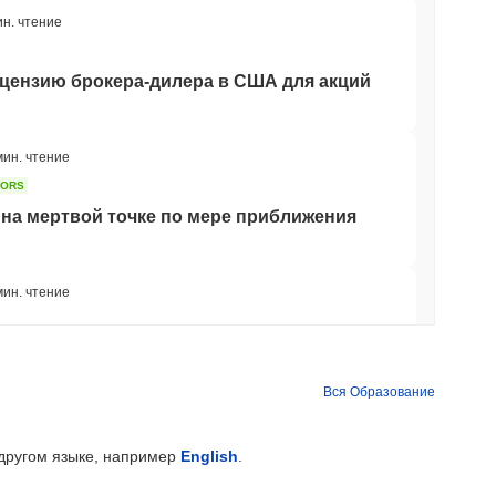
ин. чтение
ицензию брокера-дилера в США для акций
мин. чтение
TORS
на мертвой точке по мере приближения
мин. чтение
ется к гонке банков по токенизации
Вся Образование
мин. чтение
 другом языке, например
English
.
так как логистический гигант AZ-COM