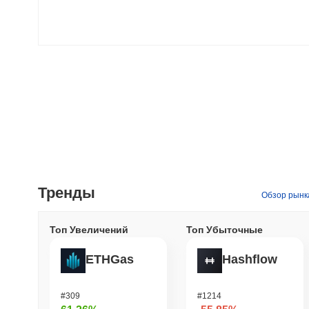
Тренды
Обзор рынк
Топ Увеличений
Топ Убыточные
ETHGas
Hashflow
#309
#1214