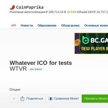
Рыночная капитализация:
₽ 189,714.16 B
(0.54%)
Объём 24H:
₽ 16,737.
API
Новости
Образование
Обзор рынка
Основные моме
Whatever ICO for tests
WTVR
нет ранга
Опции:
Поделиться
Сравнение Монет
Обновить Монет