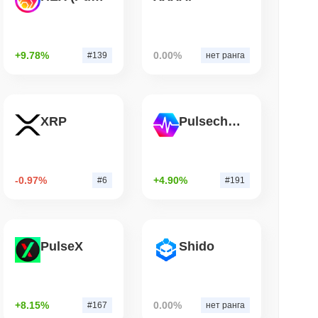
ет AI-агентам кошелек со стейблкоином
+9.78%
0.00%
#139
нет ранга
. чтение
твенный мост Bitcoin после того, как
XRP
Pulsechain
ИИ обошли его команду
-0.97%
+4.90%
#6
#191
PulseX
Shido
+8.15%
0.00%
#167
нет ранга