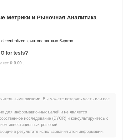
вые Метрики и Рыночная Аналитика
d decentralized криптовалютных биржах.
 for tests?
вляет
₽ 0.00
.
for tests?
чительными рисками. Вы можете потерять часть или все
же своего ATH .
ьно для информационных целей и не является
нию с более широким криптовалютным рынком?
собственное исследование (DYOR) и консультируйтесь с
ием инвестиционных решений.
тавая от общего криптовалютного рынка который показал
икающие в результате использования этой информации.
вом движении WTVR относительно более широкого рыночного