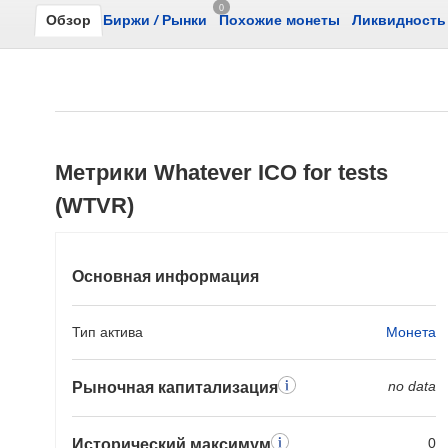
0
Обзор
Биржи
/
Рынки
Похожие монеты
Ликвидность
Метрики Whatever ICO for tests
(WTVR)
Основная информация
Тип актива
Mонета
no data
Рыночная капитализация
0
Исторический максимум