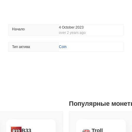
Maruwa ставит на стаб
August 07 2026
(16 hours ago)
,
3 
BITCOIN
HACKERS
4 October 2023
Началo
over 2 years ago
'Крайне плохо': команд
ошибок за день
Тип актива
Coin
August 06 2026
(1 day ago)
,
3 мин
STABLECOINS
VISA
Western Union превра
покупательскую способ
August 06 2026
(1 day ago)
,
3 мин
CRYPTO REGULATIONS
TRADING
Популярные моне
Россия легализует тор
розничных покупателей
August 06 2026
(1 day ago)
,
3 мин
B33
Troll