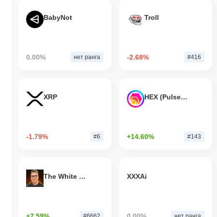
BabyNot
Troll
0.00%
-2.68%
нет ранга
#416
XRP
HEX (Pulsechain)
-1.79%
+14.60%
#6
#143
The White Bull
XXXAi
+7.59%
0.00%
#6662
нет ранга