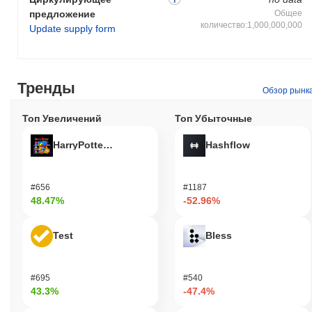
предложение
Общее
количество:1,000,000,000
Update supply form
Тренды
Обзор рынк
Топ Увеличений
Топ Убыточные
HarryPotterObamaSonic10Inu (ETH)
Hashflow
#656
#1187
48.47%
-52.96%
Test
Bless
#695
#540
43.3%
-47.4%