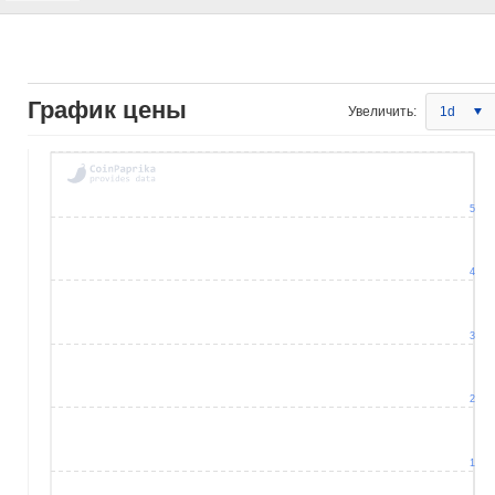
График цены
Увеличить:
1d
5
4
3
2
1