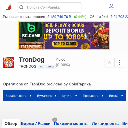
Рыночная капитализация:
₽ 189,749.76 B
(0.44%)
Объём 24H:
₽ 24,703.2
TronDog
₽ 0.00
(0.00%)
TRONDOG
нет ранга
Operations on TronDog provided by CoinPaprika
Зарабатывать
Бумажник
Купить
Продавать
Биржа
0
Обзор
Биржи
/
Рынки
Похожие монеты
Ликвидность
Ви