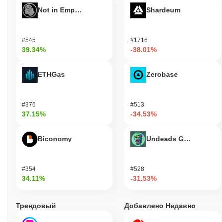
Not in Employment, Education, or Training
Shardeum
#545
#1716
39.34%
-38.01%
ETHGas
Zerobase
#376
#513
37.15%
-34.53%
Biconomy
Undeads Games
#354
#528
34.11%
-31.53%
Трендовый
Добавлено Недавно