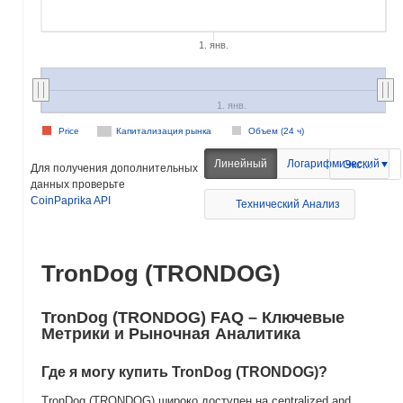
1. янв.
1. янв.
Price
Капитализация рынка
Объем (24 ч)
Линейный
Логарифмический
Экспорт
Для получения дополнительных
данных проверьте
CoinPaprika API
Технический Анализ
TronDog (TRONDOG)
TronDog (TRONDOG) FAQ – Ключевые
Метрики и Рыночная Аналитика
Где я могу купить TronDog (TRONDOG)?
TronDog (TRONDOG) широко доступен на centralized and