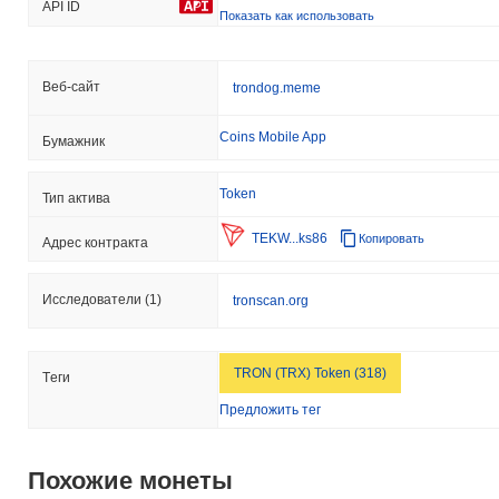
API ID
Показать как использовать
Веб-сайт
trondog.meme
Coins Mobile App
Бумажник
Token
Тип актива
TEKW...ks86
Копировать
Адрес контракта
Исследователи
(1)
tronscan.org
TRON (TRX) Token (318)
Tеги
Предложить тег
Похожие монеты