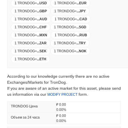
1 TRONDOG
=
...
USD
1 TRONDOG
=
...
EUR
1 TRONDOG
=
...
GBP
1 TRONDOG
=
...
JPY
1 TRONDOG
=
...
AUD
1 TRONDOG
=
...
CAD
1 TRONDOG
=
...
CHF
1 TRONDOG
=
...
SGD
1 TRONDOG
=
...
MXN
1 TRONDOG
=
...
RUB
1 TRONDOG
=
...
ZAR
1 TRONDOG
=
...
TRY
1 TRONDOG
=
...
SEK
1 TRONDOG
=
...
NOK
1 TRONDOG
=
...
ETH
According to our knowledge currently there are no active
Exchanges/Markets for TronDog.
If you are aware of an active market for this asset, please send
us information via our
form.
MODIFY PROJECT
₽ 0.00
TRONDOG Цена
0.00%
₽ 0.00
Объем за 24 часа
0.00%