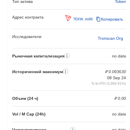
Тип актива
Token
Адрес контракта
Копировать
TEKW...ks86
Исследователи
Tronscan.org
Рыночная капитализация
no data
Исторический максимум
₽ 0.093630
08 Sep 24
% to ATH (3,966.91%)
Объем (24 ч)
₽ 0.00
Vol / M Cap (24h)
no data
Циркулирующее
no data