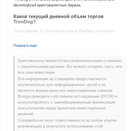
decentralized криптовалютных биржах.
Каков текущий дневной объем торгов
TronDog?
За последние 24 часа объем торгов TronDog составляет
₽ 0.00
.
Показать еще
Какова история ценового диапазона TronDog?
Исторический максимум (ATH):
₽ 0.093630
Криптовалюты являются высоковолатильными и связаны
Исторический минимум (ATL):
₽ 0.00
с значительными рисками. Вы можете потерять часть или
все свои инвестиции.
TronDog в настоящее время торгуется на
~97.54%
ниже
Вся информация на Coinpaprika предоставляется
своего ATH .
исключительно для информационных целей и не
является финансовым или инвестиционным советом.
Как TronDog работает по сравнению с более
Всегда проводите собственное исследование (DYOR) и
широким криптовалютным рынком?
консультируйтесь с квалифицированным финансовым
За последние 7 дней TronDog вырос на
0.00%
, отставая от
консультантом перед принятием инвестиционных
общего криптовалютного рынка который показал рост на
решений.
0.44%
. Это указывает на временное отставание в ценовом
Coinpaprika не несет ответственности за любые убытки,
движении TRONDOG относительно более широкого рыночного
возникающие в результате использования этой
импульса.