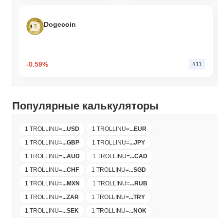
Dogecoin
-0.59%
#11
Популярные калькуляторы
1 TROLLINU
=
...
USD
1 TROLLINU
=
...
EUR
1 TROLLINU
=
...
GBP
1 TROLLINU
=
...
JPY
1 TROLLINU
=
...
AUD
1 TROLLINU
=
...
CAD
1 TROLLINU
=
...
CHF
1 TROLLINU
=
...
SGD
1 TROLLINU
=
...
MXN
1 TROLLINU
=
...
RUB
1 TROLLINU
=
...
ZAR
1 TROLLINU
=
...
TRY
1 TROLLINU
=
...
SEK
1 TROLLINU
=
...
NOK