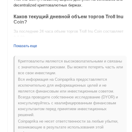
decentralized криптовалютных биржах.
Каков текущий дневной объем торгов Troll Inu
Coin?
За последние 24 часа объем торгов Troll Inu Coin составляет
₽ 0.00
.
Показать еще
Какова история ценового диапазона Troll Inu
Coin?
Криптовалюты являются высоковолатильными и связаны
Исторический максимум (ATH):
₽ 0.00002342
с значительными рисками. Вы можете потерять часть или
Исторический минимум (ATL):
₽ 0.00
все свои инвестиции.
Вся информация на Coinpaprika предоставляется
Troll Inu Coin в настоящее время торгуется на
~0.70%
ниже
исключительно для информационных целей и не
своего ATH .
является финансовым или инвестиционным советом.
Всегда проводите собственное исследование (DYOR) и
Как Troll Inu Coin работает по сравнению с
консультируйтесь с квалифицированным финансовым
более широким криптовалютным рынком?
консультантом перед принятием инвестиционных
За последние 7 дней Troll Inu Coin вырос на
0.00%
, опережая
решений.
общий криптовалютный рынок который показал снижение на
Coinpaprika не несет ответственности за любые убытки,
0.85%
. Это указывает на сильную производительность
возникающие в результате использования этой
ценового движения TROLLINU относительно более широкого