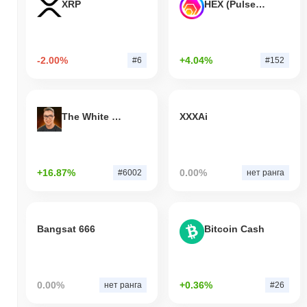
XRP
HEX (Pulsechain)
-2.00%
+4.04%
#6
#152
The White Bull
XXXAi
+16.87%
0.00%
#6002
нет ранга
Bangsat 666
Bitcoin Cash
0.00%
+0.36%
нет ранга
#26