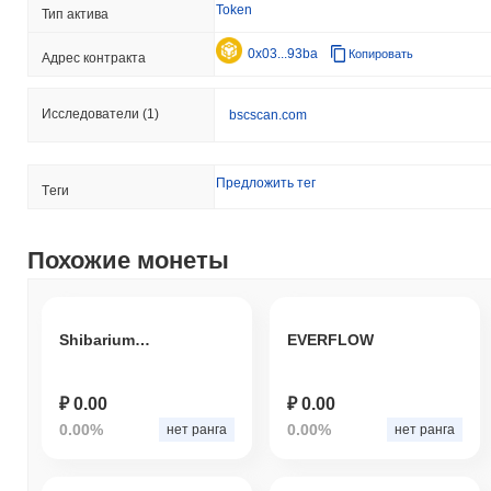
Token
Тип актива
0x03...93ba
Копировать
Адрес контракта
Исследователи
(1)
bscscan.com
Предложить тег
Tеги
Похожие монеты
ShibariumPad
EVERFLOW
₽ 0.00
₽ 0.00
0.00%
0.00%
нет ранга
нет ранга