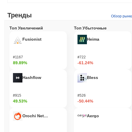
Тренды
Обзор рынк
Топ Увеличений
Топ Убыточные
Fusionist
Heima
#1167
#722
89.89%
-61.24%
Hashflow
Bless
#915
#526
49.53%
-50.44%
Orochi Network
Aergo