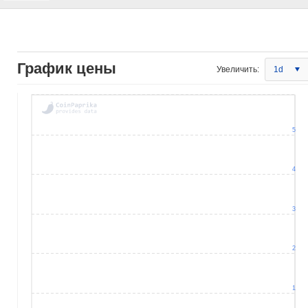
График цены
Увеличить:
1d
5
4
3
2
1