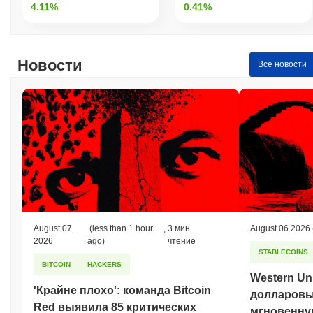
4.11%
0.41%
Новости
Все новости
August 07
(less than 1 hour
,
3 мин.
August 06 2026
2026
ago)
чтение
STABLECOINS
BITCOIN
HACKERS
Western Un
'Крайне плохо': команда Bitcoin
долларовы
Red выявила 85 критических
мгновенну