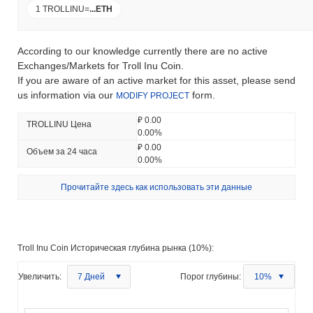
1 TROLLINU
=
...
ETH
According to our knowledge currently there are no active
Exchanges/Markets for Troll Inu Coin.
If you are aware of an active market for this asset, please send
us information via our
form.
MODIFY PROJECT
₽ 0.00
TROLLINU Цена
0.00%
₽ 0.00
Объем за 24 часа
0.00%
Прочитайте здесь как использовать эти данные
Troll Inu Coin Историческая глубина рынка (10%):
Увеличить:
7 Дней
Порог глубины:
10%