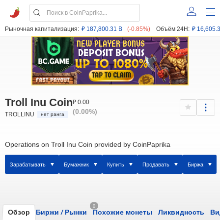
Рыночная капитализация:
₽ 187,800.31 B
(-0.85%)
Объём 24H:
₽ 16,605.
Troll Inu Coin
₽ 0.00
(0.00%)
TROLLINU
нет ранга
Operations on Troll Inu Coin provided by CoinPaprika
Зарабатывать
Бумажник
Купить
Продавать
Биржа
0
Обзор
Биржи
/
Рынки
Похожие монеты
Ликвидность
Ви