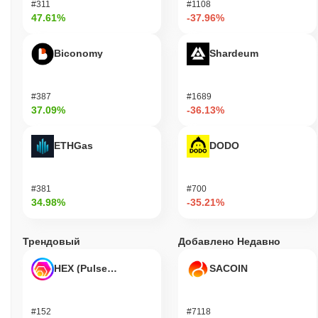
#311
#1108
47.61%
-37.96%
Biconomy
Shardeum
#387
#1689
37.09%
-36.13%
ETHGas
DODO
#381
#700
34.98%
-35.21%
Трендовый
Добавлено Недавно
HEX (Pulsechain)
SACOIN
#152
#7118