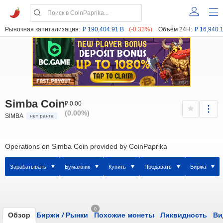
Рыночная капитализация:
₽ 190,404.91 B
(-0.33%)
Объём 24H:
₽ 16,940.
Simba Coin
₽ 0.00
(0.00%)
SIMBA
нет ранга
Operations on Simba Coin provided by CoinPaprika
Зарабатывать
Бумажник
Купить
Продавать
Биржа
0
Обзор
Биржи
/
Рынки
Похожие монеты
Ликвидность
Ви