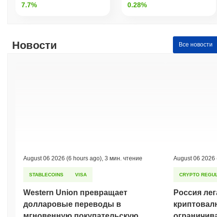
7.7%
0.28%
Новости
Все новости
August 06 2026
(6 hours ago)
,
3 мин. чтение
August 06 2026
STABLECOINS
VISA
CRYPTO REGUL
Western Union превращает
Россия лег
долларовые переводы в
криптовал
мгновенную покупательскую
ограничив