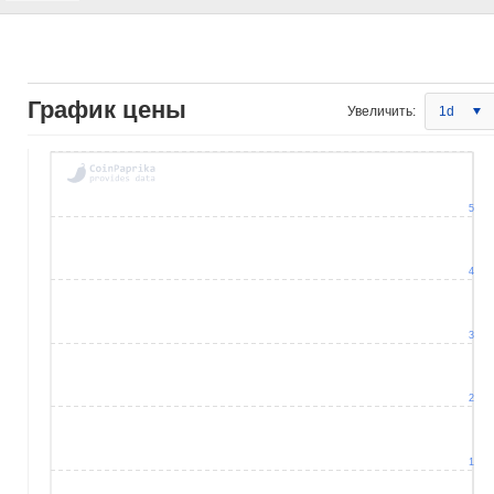
График цены
Увеличить:
1d
5
4
3
2
1