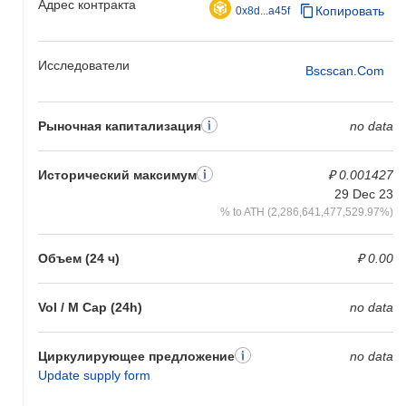
Адрес контракта
Копировать
0x8d...a45f
Исследователи
Bscscan.com
Рыночная капитализация
no data
Исторический максимум
₽ 0.001427
29 Dec 23
% to ATH (2,286,641,477,529.97%)
Объем (24 ч)
₽ 0.00
Vol / M Cap (24h)
no data
Циркулирующее предложение
no data
Update supply form