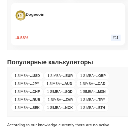
Dogecoin
-0.58%
#11
Популярные калькуляторы
1 SIMBA
=
...
USD
1 SIMBA
=
...
EUR
1 SIMBA
=
...
GBP
1 SIMBA
=
...
JPY
1 SIMBA
=
...
AUD
1 SIMBA
=
...
CAD
1 SIMBA
=
...
CHF
1 SIMBA
=
...
SGD
1 SIMBA
=
...
MXN
1 SIMBA
=
...
RUB
1 SIMBA
=
...
ZAR
1 SIMBA
=
...
TRY
1 SIMBA
=
...
SEK
1 SIMBA
=
...
NOK
1 SIMBA
=
...
ETH
According to our knowledge currently there are no active