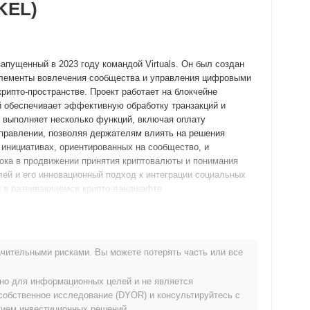
EKEL)
апущенный в 2023 году командой Virtuals. Он был создан
элементы вовлечения сообщества и управления цифровыми
рипто-пространстве. Проект работает на блокчейне
ый обеспечивает эффективную обработку транзакций и
, выполняет несколько функций, включая оплату
 управлении, позволяя держателям влиять на решения
 инициативах, ориентированных на сообщество, и
рока в продвижении принятия криптовалюты и понимания
лей и его инновационный подход к интеграции социальных
ти в развивающемся крипто-ландшафте.
овная команда выпустила свой белый документ, описывающий
 тестовую сеть в марте 2023 года, позволяя разработчикам
чительными рисками. Вы можете потерять часть или все
 возможностями. После успешного тестирования основная
ициальное вступление на рынок. Раннее развитие
ьно для информационных целей и не является
нтегрирует инициативы, ориентированные на сообщество, с
собственное исследование (DYOR) и консультируйтесь с
произошло через модель справедливого запуска в июле 2023
ием инвестиционных решений.