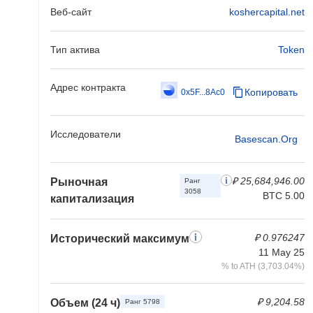
Веб-сайт
koshercapital.net
Тип актива
Token
Адрес контракта
Копировать
0x5F...8Ac0
Исследователи
Basescan.org
₽ 25,684,946.00
Рыночная
Ранг
3058
BTC 5.00
капитализация
₽ 0.976247
Исторический максимум
11 May 25
% to ATH (3,703.04%)
₽ 9,204.58
Объем (24 ч)
Ранг 5798