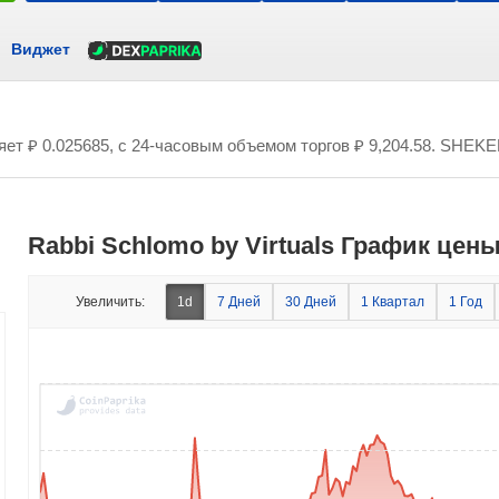
Виджет
ляет
₽ 0.025685
, с 24-часовым объемом торгов
₽ 9,204.58
. SHEKEL
Rabbi Schlomo by Virtuals График це
Увеличить:
1d
7 Дней
30 Дней
1 Квартал
1 Год