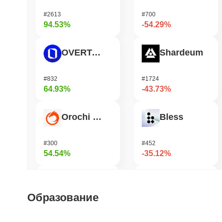
#2613
#700
94.53%
-54.29%
OVERTAKE
Shardeum
#832
#1724
64.93%
-43.73%
Orochi Network
Bless
#300
#452
54.54%
-35.12%
Stargate Finance
DODO
Образование
#172
#683
43.71%
-32.51%