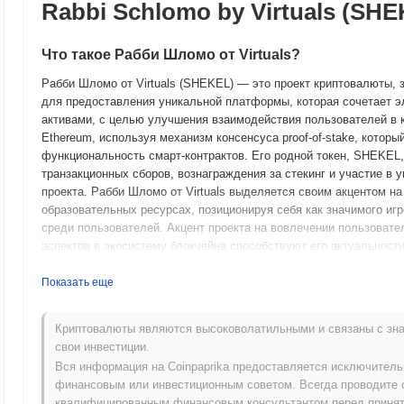
Rabbi Schlomo by Virtuals (SH
Что такое Рабби Шломо от Virtuals?
Рабби Шломо от Virtuals (SHEKEL) — это проект криптовалюты, з
для предоставления уникальной платформы, которая сочетает 
активами, с целью улучшения взаимодействия пользователей в к
Ethereum, используя механизм консенсуса proof-of-stake, котор
функциональность смарт-контрактов. Его родной токен, SHEKEL
транзакционных сборов, вознаграждения за стекинг и участие в
проекта. Рабби Шломо от Virtuals выделяется своим акцентом на
образовательных ресурсах, позиционируя себя как значимого иг
среди пользователей. Акцент проекта на вовлечении пользовате
аспектов в экосистему блокчейна способствуют его актуальнос
Когда и как начался Рабби Шломо от Virtuals?
Показать еще
Рабби Шломо от Virtuals возник в январе 2023 года, когда осн
видение проекта и техническую структуру. Проект запустил свою
Криптовалюты являются высоковолатильными и связаны с зна
и ранним пользователям экспериментировать с его функциями и
свои инвестиции.
сеть была запущена в июне 2023 года, что ознаменовало его оф
Вся информация на Coinpaprika предоставляется исключител
сосредоточилось на создании уникальной экосистемы, которая и
финансовым или инвестиционным советом. Всегда проводите 
блокчейн-технологией. Первоначальное распределение токенов 
квалифицированным финансовым консультантом перед принят