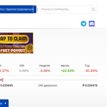
ти / Зарегистрироваться
h
24h
Неделя
месяц
Год
0.37%
0.00%
-3.56%
+22.63%
-91.83%
 0.025645
24h диапазон
₽ 0.026476
жа