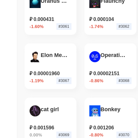
Uranus DEX
Flaunchy
₽ 0.000431
₽ 0.000104
-1.60%
-1.74%
#3061
#3062
Elon MemeLord
Operating System
₽ 0.00001960
₽ 0.00002151
-1.19%
-0.86%
#3067
#3068
cat girl
Bonkey
₽ 0.001596
₽ 0.001206
0.00%
-0.80%
#3069
#3070