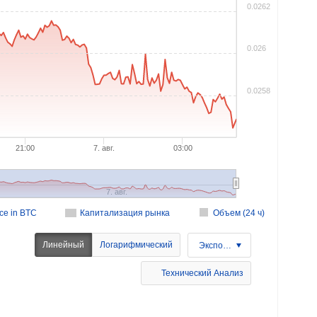
0.0262
0.026
0.0258
21:00
7. авг.
03:00
7. авг.
ice in BTC
Капитализация рынка
Объем (24 ч)
Линейный
Логарифмический
Экспорт
Технический Анализ