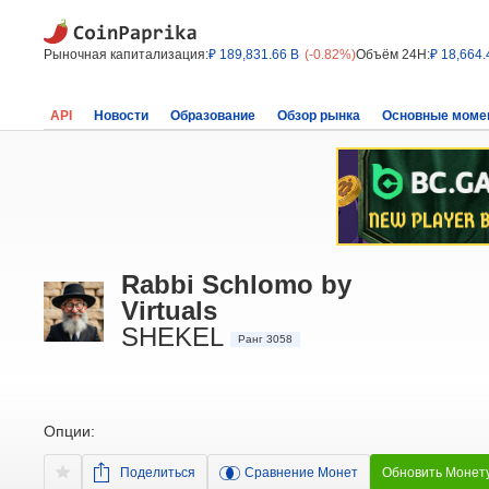
Рыночная капитализация:
₽ 189,831.66 B
(-0.82%)
Объём 24H:
₽ 18,664.
API
Новости
Образование
Обзор рынка
Основные моме
Rabbi Schlomo by
Virtuals
SHEKEL
Ранг 3058
Опции:
Поделиться
Сравнение Монет
Обновить Монет