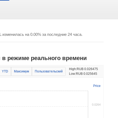
 изменилась на 0.00% за последние 24 часа.
ны в режиме реального времени
Изменение цены:
High:
RUB 0.026475
YTD
Максимум
Пользовательский
-2.24%
Low:
RUB 0.025645
Price
0.0264