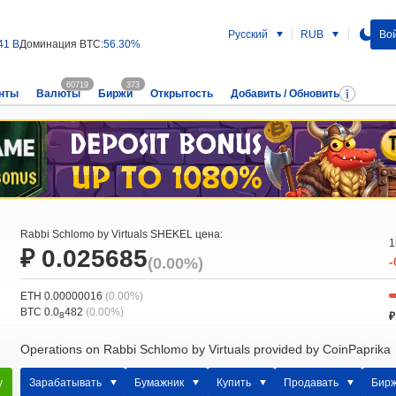
Русский
RUB
Вой
41 B
Доминация BTC:
56.30%
60719
373
нты
Валюты
Биржи
Открытость
Добавить / Обновить
Rabbi Schlomo by Virtuals SHEKEL цена:
1
₽ 0.025685
(0.00%)
-
ETH 0.00000016
(0.00%)
BTC 0.0
482
(0.00%)
₽
8
Operations on Rabbi Schlomo by Virtuals provided by CoinPaprika
у
Зарабатывать
Бумажник
Купить
Продавать
Бир