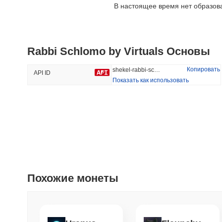
В настоящее время нет образов
ETHGas
Viction
Rabbi Schlomo by Virtuals Основы
#389
#1188
32.35%
-29.83%
Копировать
shekel-rabbi-schlomo-by-virtuals
API ID
Показать как использовать
Трендовый
Добавлено Недавно
HEX (Pulsechain)
SACOIN
#153
#7095
2.09%
-0.66%
Похожие монеты