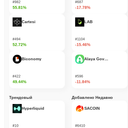
#982
#687
55.81%
-17.78%
Cartesi
LAB
#494
#1104
52.72%
-15.46%
Biconomy
Alaya Governance To
#422
#596
49.44%
-11.84%
Трендовый
Добавлено Недавно
Hyperliquid
SACOIN
#10
#6410