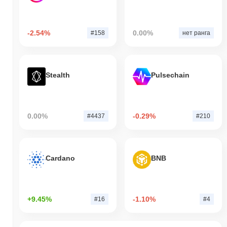
-2.54%
0.00%
#158
нет ранга
Stealth
Pulsechain
0.00%
-0.29%
#4437
#210
Cardano
BNB
+9.45%
-1.10%
#16
#4