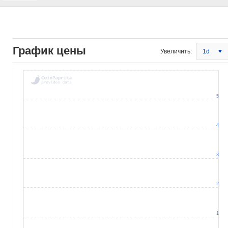
График цены
Увеличить:
1d
5
4
3
2
1