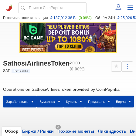
Рыночная капитализация:
₽ 187,912.38 B
(0.09%)
Объём 24H:
₽ 25,926.5
SathosiAirlinesToken
₽ 0.00
(0.00%)
SAT
нет ранга
Operations on SathosiAirlinesToken provided by CoinPaprika
Зарабатывать
Бумажник
Купить
Продавать
Биржа
0
Обзор
Биржи
/
Рынки
Похожие монеты
Ликвидность
Ви