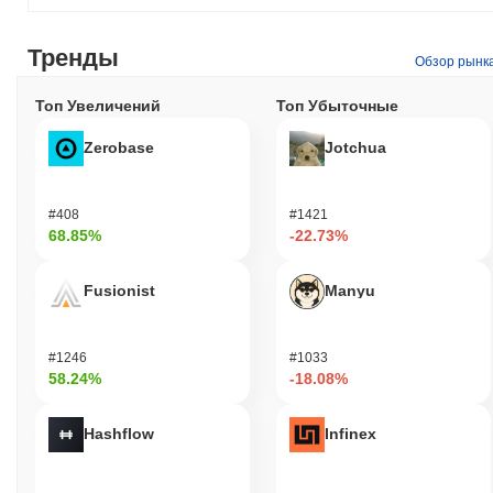
Тренды
Обзор рынк
Топ Увеличений
Топ Убыточные
Zerobase
Jotchua
#408
#1421
68.85%
-22.73%
Fusionist
Manyu
#1246
#1033
58.24%
-18.08%
Hashflow
Infinex