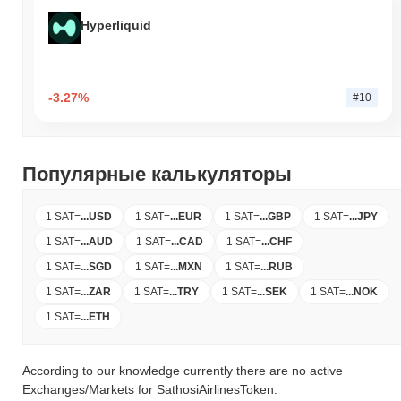
Hyperliquid
-3.27%
#10
Популярные калькуляторы
1 SAT
=
...
USD
1 SAT
=
...
EUR
1 SAT
=
...
GBP
1 SAT
=
...
JPY
1 SAT
=
...
AUD
1 SAT
=
...
CAD
1 SAT
=
...
CHF
1 SAT
=
...
SGD
1 SAT
=
...
MXN
1 SAT
=
...
RUB
1 SAT
=
...
ZAR
1 SAT
=
...
TRY
1 SAT
=
...
SEK
1 SAT
=
...
NOK
1 SAT
=
...
ETH
According to our knowledge currently there are no active
Exchanges/Markets for SathosiAirlinesToken.