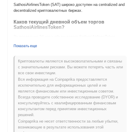
SathosiAirlinesToken (SAT) широко доступен на centralized and
decentralized криптовалютных биржах.
Каков текущий дневной объем торгов
SathosiAirlinesToken?
За последние 24 часа объем торгов SathosiAirlinesToken
составляет
₽ 0.00
.
Показать еще
Какова история ценового диапазона
SathosiAirlinesToken?
Криптовалюты являются высоковолатильными и связаны
с значительными рисками. Вы можете потерять часть или
Исторический максимум (ATH):
₽0.0
123
12
все свои инвестиции.
Исторический минимум (ATL):
₽ 0.00
Вся информация на Coinpaprika предоставляется
исключительно для информационных целей и не
SathosiAirlinesToken в настоящее время торгуется на
~1.18%
является финансовым или инвестиционным советом.
ниже своего ATH .
Всегда проводите собственное исследование (DYOR) и
консультируйтесь с квалифицированным финансовым
Как SathosiAirlinesToken работает по
консультантом перед принятием инвестиционных
сравнению с более широким криптовалютным
решений.
рынком?
Coinpaprika не несет ответственности за любые убытки,
За последние 7 дней SathosiAirlinesToken вырос на
0.00%
,
возникающие в результате использования этой
отставая от общего криптовалютного рынка который показал