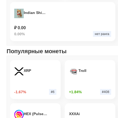
Indian Shiba Inu
₽ 0.00
0.00%
нет ранга
Популярные монеты
XRP
Troll
-1.67%
+1.84%
#6
#408
HEX (Pulsechain)
XXXAi