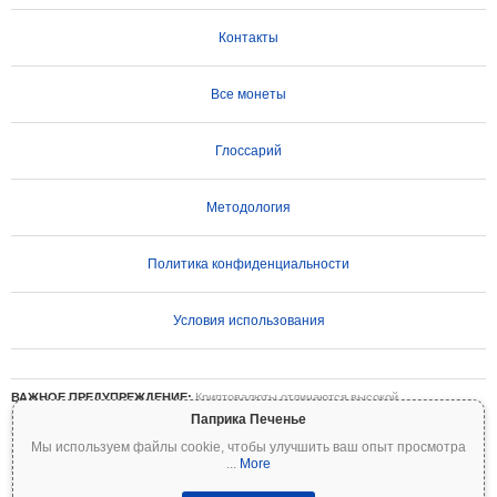
Контакты
Все монеты
Глоссарий
Методология
Политика конфиденциальности
Условия использования
ВАЖНОЕ ПРЕДУПРЕЖДЕНИЕ:
Криптовалюты отличаются высокой
волатильностью и сопряжены со значительными рисками. Вы можете потерять
Паприка Печенье
часть или все свои инвестиции. Вся информация на Coinpaprika предоставляется
Мы используем файлы cookie, чтобы улучшить ваш опыт просмотра
исключительно в информационных целях и не является финансовой или
...
More
инвестиционной рекомендацией. Всегда проводите собственное исследование
(DYOR) и консультируйтесь с квалифицированным финансовым консультантом