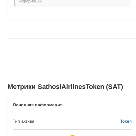
информации.
рост на
0.09%
. Это указывает на временное отставание в
ценовом движении SAT относительно более широкого
рыночного импульса.
Метрики SathosiAirlinesToken (SAT)
Основная информация
Тип актива
Token