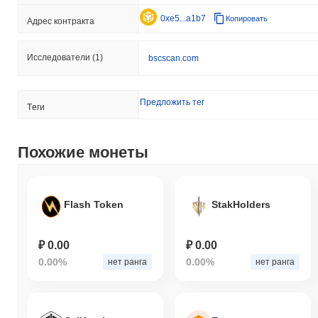
0xe5...a1b7
Копировать
Адрес контракта
Исследователи
(1)
bscscan.com
Предложить тег
Tеги
Похожие монеты
Flash Token
StakHolders
₽ 0.00
₽ 0.00
0.00%
0.00%
нет ранга
нет ранга