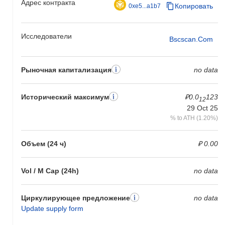
Адрес контракта
Копировать
0xe5...a1b7
Исследователи
Bscscan.com
Рыночная капитализация
no data
Исторический максимум
₽0.0
123
12
29 Oct 25
% to ATH (1.20%)
Объем (24 ч)
₽ 0.00
Vol / M Cap (24h)
no data
Циркулирующее предложение
no data
Update supply form