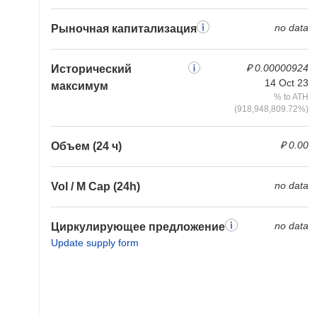
no data
Рыночная капитализация
₽ 0.00000924
Исторический
14 Oct 23
максимум
% to ATH
(918,948,809.72%)
₽ 0.00
Объем (24 ч)
no data
Vol / M Cap (24h)
no data
Циркулирующее предложение
Update supply form