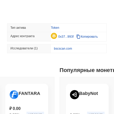
Arc от Circle
August 06 2026
(21 hours ago)
,
3 
STABLECOINS
CRYPTO REGULATIO
Тип актива
Token
США и Великобритания 
Адрес контракта
0x37...993f
Копировать
August 06 2026
(23 hours ago)
,
3 
Исследователи
(1)
bscscan.com
CRYPTO SERVICES
BANKS
BNY хочет, чтобы учре
его хранение
Популярные моне
August 05 2026
(1 day ago)
,
3 мин
ETHEREUM
DEFI
Исследователи Ethereu
FANTARA
BabyNot
валидаторов, чтобы ог
₽ 0.00
August 05 2026
(1 day ago)
,
3 мин