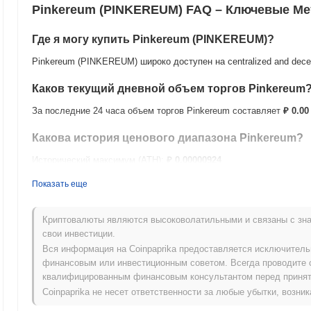
Pinkereum (PINKEREUM) FAQ – Ключевые Ме
Где я могу купить Pinkereum (PINKEREUM)?
Pinkereum (PINKEREUM) широко доступен на centralized and dece
Каков текущий дневной объем торгов Pinkereum
За последние 24 часа объем торгов Pinkereum составляет
₽ 0.00
Какова история ценового диапазона Pinkereum?
Исторический максимум (ATH):
₽ 0.00000924
Исторический минимум (ATL):
₽ 0.00
Показать еще
Pinkereum в настоящее время торгуется на
~100.00%
ниже своег
Криптовалюты являются высоковолатильными и связаны с зна
Как Pinkereum работает по сравнению с более 
свои инвестиции.
Вся информация на Coinpaprika предоставляется исключител
За последние 7 дней Pinkereum вырос на
0.00%
, опережая общи
финансовым или инвестиционным советом. Всегда проводите 
1.07%
. Это указывает на сильную производительность ценовог
квалифицированным финансовым консультантом перед принят
рыночного импульса.
Coinpaprika не несет ответственности за любые убытки, возн