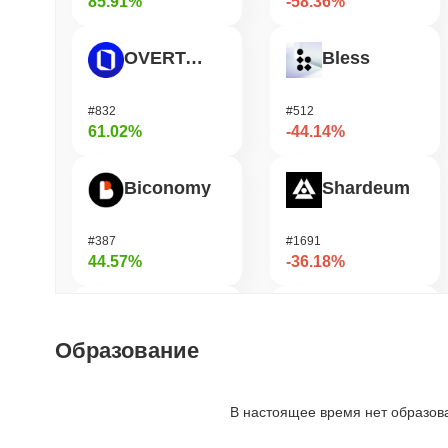
85.91%
-58.36%
OVERTAKE
Bless
#832
#512
61.02%
-44.14%
Biconomy
Shardeum
#387
#1691
44.57%
-36.18%
ETHGas
DODO
Образование
#373
#698
38.57%
-34.56%
В настоящее время нет образов