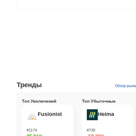
Тренды
Обзор рынк
Топ Увеличений
Топ Убыточные
Fusionist
Heima
#1174
#730