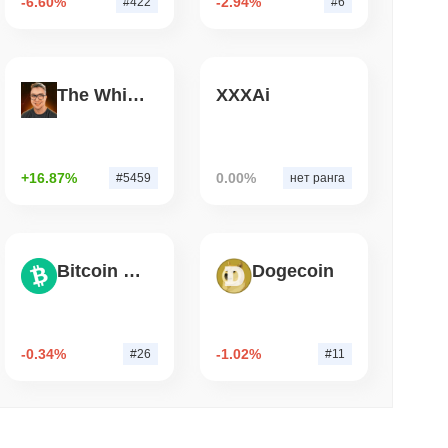
-6.60%
-2.94%
#422
#6
&P 500 на блокчейн для кошельков
США
The White Bull
XXXAi
. чтение
рд Wrapped Bitcoin на Chainlink в
erZero, достигающего $15 млрд
+16.87%
0.00%
#5459
нет ранга
Bitcoin Cash
Dogecoin
-0.34%
-1.02%
#26
#11