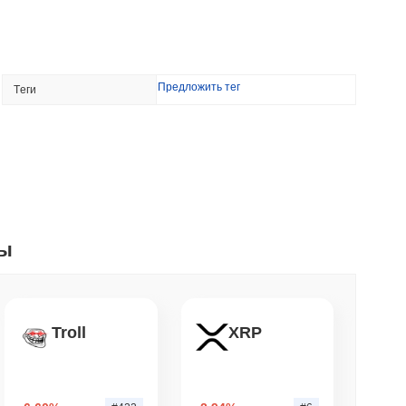
мин. чтение
NS
Предложить тег
Tеги
углубляют сотрудничество в области...
мин. чтение
ждения ставили криптовалюту, не покидая
ты
. чтение
m хотят сжигать вознаграждения
Troll
XRP
раничить стейкинг на уровне 50%
. чтение