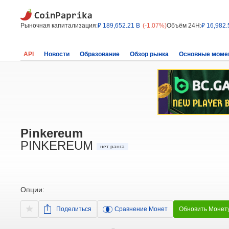
Рыночная капитализация:
₽ 189,652.21 B
(-1.07%)
Объём 24H:
₽ 16,982.
API
Новости
Образование
Обзор рынка
Основные моме
Pinkereum
PINKEREUM
нет ранга
Опции:
Поделиться
Сравнение Монет
Обновить Монет