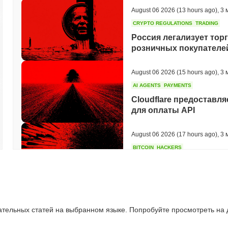
August 06 2026
(13 hours ago)
,
3 
CRYPTO REGULATIONS
TRADING
Россия легализует тор
розничных покупателей
August 06 2026
(15 hours ago)
,
3 
AI AGENTS
PAYMENTS
Cloudflare предоставля
для оплаты API
August 06 2026
(17 hours ago)
,
3 
BITCOIN
HACKERS
Boltz закрыл свой собс
атакующие на основе 
August 06 2026
(19 hours ago)
,
3 
ательных статей на выбранном языке. Попробуйте просмотреть на
CIRCLE
TOKENIZATION
Крупнейшие имена Уол