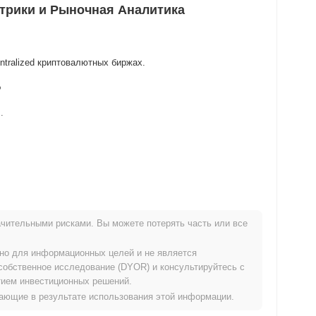
трики и Рыночная Аналитика
ntralized криптовалютных биржах.
?
.
о ATH .
чительными рисками. Вы можете потерять часть или все
широким криптовалютным рынком?
ьно для информационных целей и не является
й криптовалютный рынок который показал снижение на
собственное исследование (DYOR) и консультируйтесь с
о движения PINKEREUM относительно более широкого
ием инвестиционных решений.
икающие в результате использования этой информации.