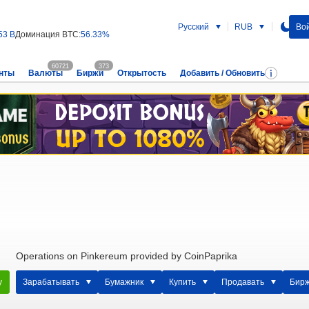
Русский
RUB
Вой
53 B
Доминация BTC:
56.33%
60721
373
нты
Валюты
Биржи
Открытость
Добавить / Обновить
Operations on Pinkereum provided by CoinPaprika
у
Зарабатывать
Бумажник
Купить
Продавать
Бир