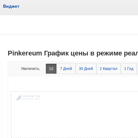
Виджет
Pinkereum График цены в режиме реа
Увеличить:
1d
7 Дней
30 Дней
1 Квартал
1 Год