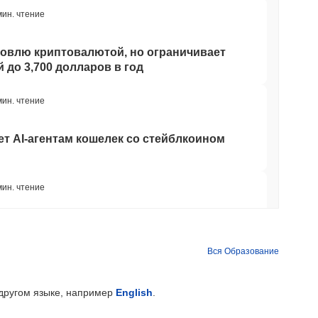
мин. чтение
говлю криптовалютой, но ограничивает
 до 3,700 долларов в год
мин. чтение
ет AI-агентам кошелек со стейблкоином
мин. чтение
твенный мост Bitcoin после того, как
ИИ обошли его команду
Вся Образование
мин. чтение
 другом языке, например
English
.
л-стрит теперь обеспечивают блокчейн