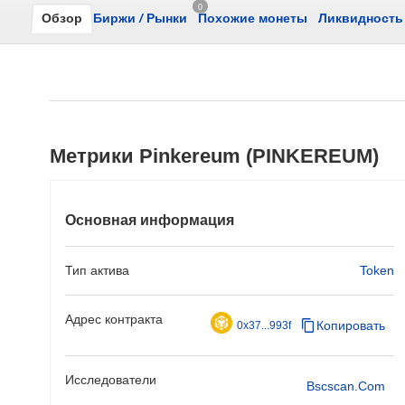
0
Обзор
Биржи
/
Рынки
Похожие монеты
Ликвидность
Метрики Pinkereum (PINKEREUM)
Основная информация
Тип актива
Token
Адрес контракта
Копировать
0x37...993f
Исследователи
Bscscan.com