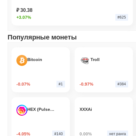
₽ 30.38
+3.07%
#625
Популярные монеты
Bitcoin
Troll
-0.07%
-0.97%
#1
#384
HEX (Pulsechain)
XXXAi
-4.05%
0.00%
#140
нет ранга