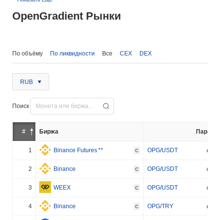
OpenGradient Рынки
По объёму
По ликвидности
Все
CEX
DEX
RUB
Поиск
#
Биржа
Пара
1
Binance Futures
**
OPG/USDT
C
2
Binance
OPG/USDT
C
3
WEEX
OPG/USDT
C
4
Binance
OPG/TRY
C