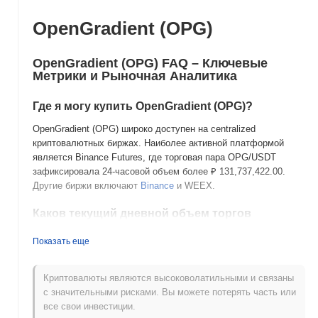
OpenGradient (OPG)
OpenGradient (OPG) FAQ – Ключевые
Метрики и Рыночная Аналитика
Где я могу купить OpenGradient (OPG)?
OpenGradient (OPG) широко доступен на centralized
криптовалютных биржах. Наиболее активной платформой
является Binance Futures, где торговая пара OPG/USDT
зафиксировала 24-часовой объем более
₽ 131,737,422.00
.
Другие биржи включают
Binance
и WEEX.
Каков текущий дневной объем торгов
OpenGradient?
Показать еще
За последние 24 часа объем торгов OpenGradient составляет
₽ 717,731,556.00
, показывая снижение на
9.83%
по
сравнению с предыдущим днем. Это указывает на
Криптовалюты являются высоковолатильными и связаны
краткосрочное снижение торговой активности.
с значительными рисками. Вы можете потерять часть или
все свои инвестиции.