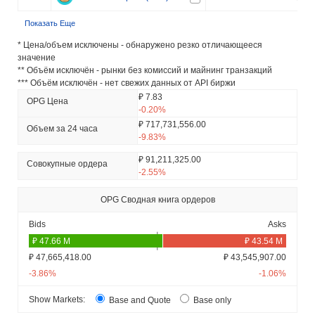
Показать Еще
* Цена/объем исключены - обнаружено резко отличающееся
значение
** Объём исключён - рынки без комиссий и майнинг транзакций
*** Объём исключён - нет свежих данных от API биржи
₽ 7.83
OPG Цена
-0.20%
₽ 717,731,556.00
Объем за 24 часа
-9.83%
₽ 91,211,325.00
Совокупные ордера
-2.55%
OPG Сводная книга ордеров
Bids
Asks
₽ 47,665,418.00
₽ 43,545,907.00
-3.86%
-1.06%
Show Markets:
Base and Quote
Base only