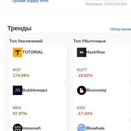
Update supply form
Максимум: 1,000,000,000
Тренды
Обзор рынк
Топ Увеличений
Топ Убыточные
TUTORIAL
Hashflow
#187
#1277
174.09%
-19.82%
Bubblemaps
Biconomy
#924
#353
97.97%
-17.43%
Immunefi
Bluwhale