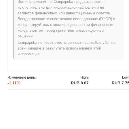
Какова история ценового диапазона
Вся информация на Coinpaprika предоставляется
OpenGradient?
исключительно для информационных целей и не
является финансовым или инвестиционным советом.
Исторический максимум (ATH):
₽ 39.02
Всегда проводите собственное исследование (DYOR) и
Исторический минимум (ATL):
NaN
консультируйтесь с квалифицированным финансовым
консультантом перед принятием инвестиционных
OpenGradient в настоящее время торгуется на
~79.93%
ниже
решений.
своего ATH .
Coinpaprika не несет ответственности за любые убытки,
возникающие в результате использования этой
Какова текущая рыночная капитализация
информации.
OpenGradient?
Рыночная капитализация OpenGradient составляет
приблизительно
₽ 1,487,028,545.00
, занимая #616 место в
мире по размеру рынка. Эта цифра рассчитывается на основе
Изменение цены:
High:
Low
циркулирующего предложения в 190 000 000 токенов OPG.
-1.11%
RUB 8.07
RUB 7.7
Как OpenGradient работает по сравнению с
более широким криптовалютным рынком?
За последние 7 дней OpenGradient вырос на
2.57%
, опережая
общий криптовалютный рынок который показал рост на
0.00%
.
Это указывает на сильную производительность ценового
движения OPG относительно более широкого рыночного