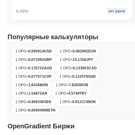
0.00%
нет ранга
Популярные калькуляторы
1 OPG
=
0.095914
USD
1 OPG
=
0.082992
EUR
1 OPG
=
0.071092
GBP
1 OPG
=
15.1358
JPY
1 OPG
=
0.135722
AUD
1 OPG
=
0.133853
CAD
1 OPG
=
0.077571
CHF
1 OPG
=
0.122579
SGD
1 OPG
=
1.6436
MXN
1 OPG
=
7.8265
RUB
1 OPG
=
1.5487
ZAR
1 OPG
=
4.5749
TRY
1 OPG
=
0.909346
SEK
1 OPG
=
0.912374
NOK
1 OPG
=
0.00004998
ETH
OpenGradient Биржи