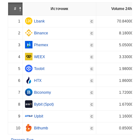
#
Источник
Volume 24h (%)
1
Lbank
70.840000%
C
2
Binance
8.180000%
C
3
Phemex
5.050000%
C
4
WEEX
3.330000%
C
5
Toobit
1.980000%
C
6
HTX
1.860000%
C
7
Biconomy
1.720000%
C
8
Bybit (Spot)
1.670000%
C
9
Upbit
1.160000%
C
10
Bithumb
0.850000%
C
Показать Еще