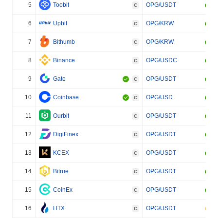
5
Toobit
OPG/USDT
C
6
Upbit
OPG/KRW
C
7
Bithumb
OPG/KRW
C
8
Binance
OPG/USDC
C
9
Gate
OPG/USDT
C
10
Coinbase
OPG/USD
C
11
Ourbit
OPG/USDT
C
12
DigiFinex
OPG/USDT
C
13
KCEX
OPG/USDT
C
14
Bitrue
OPG/USDT
C
15
CoinEx
OPG/USDT
C
16
HTX
OPG/USDT
C