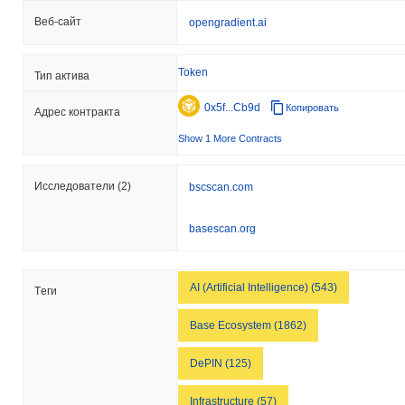
Веб-сайт
opengradient.ai
Token
Тип актива
0x5f...Cb9d
Копировать
Адрес контракта
Show 1 More Contracts
Исследователи
(2)
bscscan.com
basescan.org
AI (Artificial Intelligence) (543)
Tеги
Base Ecosystem (1862)
DePIN (125)
Infrastructure (57)