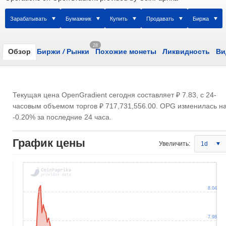
150M
25M
7
8.25
650M
1 000M
Зарабатывать
Бумажник
Купить
Продавать
Биржа
28
Обзор
Биржи
/
Рынки
Похожие монеты
Ликвидность
Ви
Текущая цена OpenGradient сегодня составляет
₽ 7.83
, с 24-
часовым объемом торгов
₽ 717,731,556.00
. OPG изменилась н
-0.20% за последние 24 часа.
График цены
Увеличить:
1d
8.04
7.98