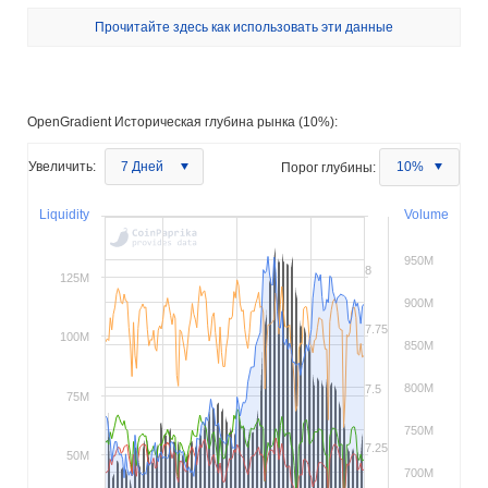
Прочитайте здесь как использовать эти данные
OpenGradient Историческая глубина рынка (10%):
Увеличить:
7 Дней
Порог глубины:
10%
Liquidity
Volume
950M
8
125M
900M
7.75
100M
850M
800M
7.5
75M
750M
7.25
50M
700M