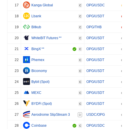
17
Kanga Global
OPG/USDC
C
18
Lbank
OPG/USDT
C
19
Bitkub
OPG/THB
C
20
WhiteBIT Futures
**
OPG/USDT
C
21
BingX
**
OPG/USDT
C
22
Phemex
OPG/USDT
C
23
Biconomy
OPG/USDT
C
24
Bybit (Spot)
OPG/USDT
C
25
MEXC
OPG/USDT
C
26
BYDFi (Spot)
OPG/USDT
C
27
Aerodrome SlipStream 3
USDC/OPG
D
28
Coinbase
OPG/USDC
C