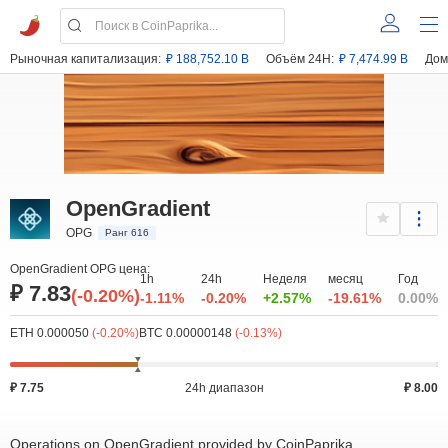
Рыночная капитализация:
₽ 188,752.10 B
Объём 24H:
₽ 7,474.99 B
Дом
OpenGradient
OPG
Ранг 616
OpenGradient OPG цена:
1h
24h
Неделя
месяц
Год
₽ 7.83
(-0.20%)
-1.11%
-0.20%
+2.57%
-19.61%
0.00%
ETH 0.000050
(-0.20%)
BTC 0.00000148
(-0.13%)
₽ 7.75
24h диапазон
₽ 8.00
Operations on OpenGradient provided by CoinPaprika