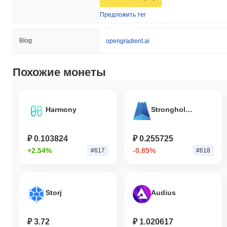
Предложить тег
Blog
opengradient.ai
Похожие монеты
Harmony
Stronghold Token
₽ 0.103824
₽ 0.255725
+2.54%
-0.85%
#617
#618
Storj
Audius
₽ 3.72
₽ 1.020617