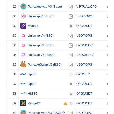
29
Pancakeswap V3 (Base)
VIRTUAL/OPG
D
30
Uniswap V3 (BSC)
USDT/OPG
D
31
Mudrex
OPG/USDT
C
32
Uniswap V4 (BSC)
USDT/OPG
D
33
Uniswap V4 (BSC)
OPG/USDC
D
34
Uniswap V4 (Base)
USDC/OPG
D
35
PancakeSwap V2 (BSC)
USDT/OPG
D
36
Upbit
OPG/BTC
C
37
Upbit
OPG/USDT
C
38
HitBTC
OPG/USDT
C
39
XeggeX
*
OPG/USDT
C
40
Pancakeswap V3 (BSC)
***
USDT/OPG
D