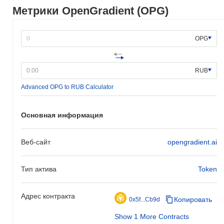
импульса.
Метрики OpenGradient (OPG)
OPG
RUB
Advanced OPG to RUB Calculator
Основная информация
Веб-сайт
opengradient.ai
Тип актива
Token
Адрес контракта
Копировать
0x5f...Cb9d
Show 1 More Contracts