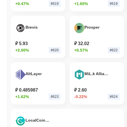
+0.47%
+1.65%
#619
#619
Brevis
Prosper
₽ 5.93
₽ 32.02
+2.00%
+0.57%
#620
#622
AltLayer
MiL.k Alliance
₽ 0.485987
₽ 2.60
+1.62%
-0.22%
#623
#624
LocalCoinSwap