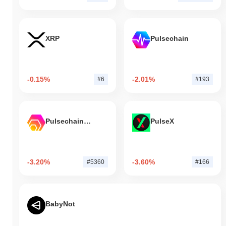
XRP
Pulsechain
-0.15%
-2.01%
#6
#193
Pulsechain Bridged HEX (Pulsechain)
PulseX
-3.20%
-3.60%
#5360
#166
BabyNot