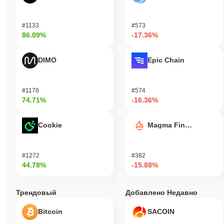
#1133
#573
86.09%
-17.36%
DIMO
Epic Chain
#1178
#574
74.71%
-16.36%
Cookie
Magma Finance
#1272
#382
44.78%
-15.88%
Трендовый
Добавлено Недавно
Bitcoin
SACOIN