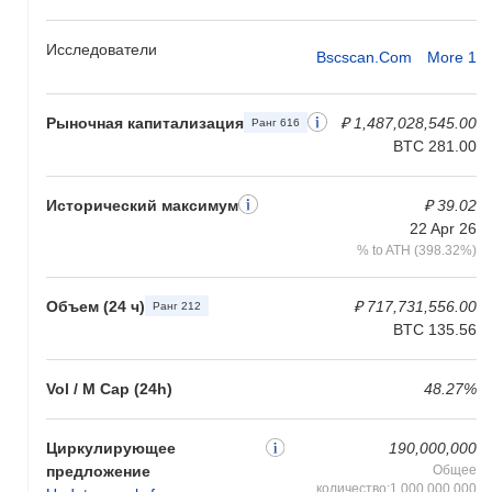
Исследователи
Bscscan.com
More 1
Рыночная капитализация
₽ 1,487,028,545.00
Ранг 616
BTC 281.00
Исторический максимум
₽ 39.02
22 Apr 26
% to ATH (398.32%)
Объем (24 ч)
₽ 717,731,556.00
Ранг 212
BTC 135.56
Vol / M Cap (24h)
48.27%
Циркулирующее
190,000,000
предложение
Общее
количество:1,000,000,000