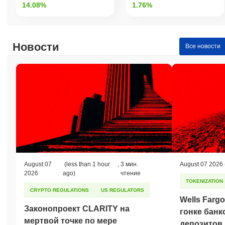
14.08%
1.76%
Новости
Все новости
August 07
(less than 1 hour
,
3 мин.
August 07 2026
2026
ago)
чтение
TOKENIZATION
CRYPTO REGULATIONS
US REGULATORS
Wells Farg
Законопроект CLARITY на
гонке банк
мертвой точке по мере
депозитов