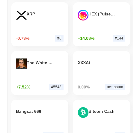
XRP
HEX (Pulsechain)
-0.73%
+14.08%
#6
#144
The White Bull
XXXAi
+7.52%
0.00%
#5543
нет ранга
Bangsat 666
Bitcoin Cash