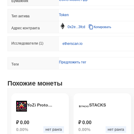
Бумажник
Token
Тип актива
0x2e...3fcd
Копировать
Адрес контракта
Исследователи
(1)
etherscan.io
Предложить тег
Tеги
Похожие монеты
YoZi Protocol
STACKS
₽ 0.00
₽ 0.00
0.00%
0.00%
нет ранга
нет ранга