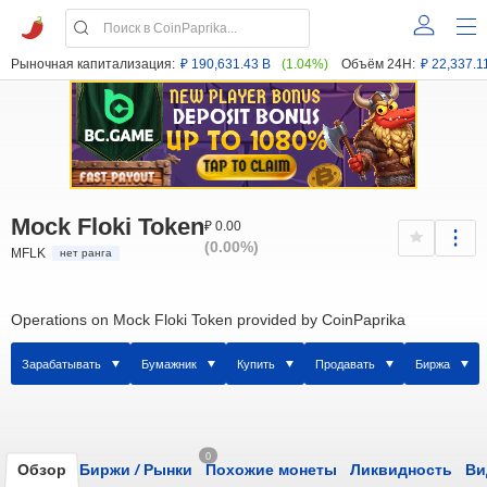
Рыночная капитализация:
₽ 190,631.43 B
(1.04%)
Объём 24H:
₽ 22,337.1
Mock Floki Token
₽ 0.00
(0.00%)
MFLK
нет ранга
Operations on Mock Floki Token provided by CoinPaprika
Зарабатывать
Бумажник
Купить
Продавать
Биржа
0
Обзор
Биржи
/
Рынки
Похожие монеты
Ликвидность
Ви