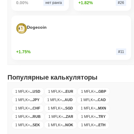
0.00%
+1.82%
нет ранга
#26
Dogecoin
+1.75%
#11
Популярные калькуляторы
1 MFLK
=
...
USD
1 MFLK
=
...
EUR
1 MFLK
=
...
GBP
1 MFLK
=
...
JPY
1 MFLK
=
...
AUD
1 MFLK
=
...
CAD
1 MFLK
=
...
CHF
1 MFLK
=
...
SGD
1 MFLK
=
...
MXN
1 MFLK
=
...
RUB
1 MFLK
=
...
ZAR
1 MFLK
=
...
TRY
1 MFLK
=
...
SEK
1 MFLK
=
...
NOK
1 MFLK
=
...
ETH