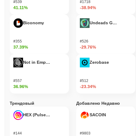
#539
#1718
41.11%
-38.94%
Biconomy
Undeads Games
#355
#526
37.39%
-29.76%
Not in Employment, Education, or Training
Zerobase
#557
#512
36.96%
-23.34%
Трендовый
Добавлено Недавно
HEX (Pulsechain)
SACOIN
#144
#9803