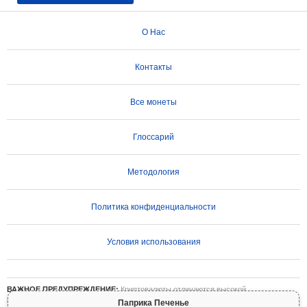
О Нас
Контакты
Все монеты
Глоссарий
Методология
Политика конфиденциальности
Условия использования
ВАЖНОЕ ПРЕДУПРЕЖДЕНИЕ:
Криптовалюты отличаются высокой
волатильностью и сопряжены со значительными рисками. Вы можете потерять
Паприка Печенье