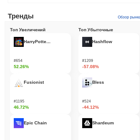
Тренды
Обзор рынк
Топ Увеличений
Топ Убыточные
HarryPotterObamaSonic10Inu (ETH)
Hashflow
#654
#1209
52.26%
-57.08%
Fusionist
Bless
#1195
#524
46.72%
-44.12%
Epic Chain
Shardeum