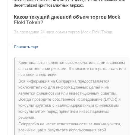
decentralized криптовалютных биржах.
Каков текущий дневной объем торгов Mock
Floki Token?
За последние 24 часа объем торгов Mock Floki Token
составляет
₽ 0.00
.
Показать еще
Какова история ценового диапазона Mock Floki
Token?
Криптовалюты являются высоковолатильными и связаны
Исторический максимум (ATH):
₽ 0.001754
с значительными рисками. Вы можете потерять часть или
Исторический минимум (ATL):
₽ 0.00
все свои инвестиции.
Вся информация на Coinpaprika предоставляется
Mock Floki Token в настоящее время торгуется на
~99.42%
исключительно для информационных целей и не
ниже своего ATH .
является финансовым или инвестиционным советом.
Всегда проводите собственное исследование (DYOR) и
Как Mock Floki Token работает по сравнению с
консультируйтесь с квалифицированным финансовым
более широким криптовалютным рынком?
консультантом перед принятием инвестиционных
За последние 7 дней Mock Floki Token вырос на
0.00%
,
решений.
отставая от общего криптовалютного рынка который показал
Coinpaprika не несет ответственности за любые убытки,
рост на
1.04%
. Это указывает на временное отставание в
возникающие в результате использования этой
ценовом движении MFLK относительно более широкого