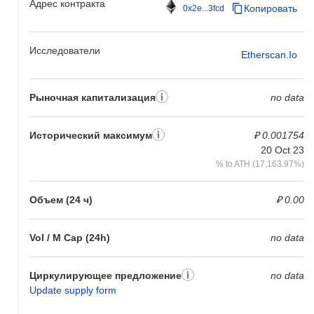
Адрес контракта
Копировать
0x2e...3fcd
Исследователи
Etherscan.io
Рыночная капитализация
no data
Исторический максимум
₽ 0.001754
20 Oct 23
% to ATH (17,163.97%)
Объем (24 ч)
₽ 0.00
Vol / M Cap (24h)
no data
Циркулирующее предложение
no data
Update supply form