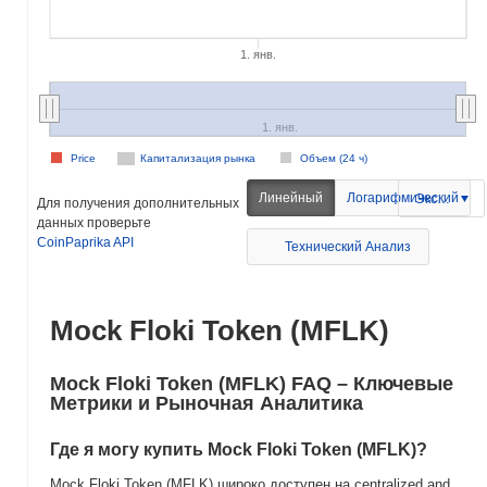
1. янв.
1. янв.
Price
Капитализация рынка
Объем (24 ч)
Линейный
Логарифмический
Экспорт
Для получения дополнительных
данных проверьте
CoinPaprika API
Технический Анализ
Mock Floki Token (MFLK)
Mock Floki Token (MFLK) FAQ – Ключевые
Метрики и Рыночная Аналитика
Где я могу купить Mock Floki Token (MFLK)?
Mock Floki Token (MFLK) широко доступен на centralized and