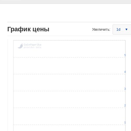
График цены
Увеличить:
1d
5
4
3
2
1