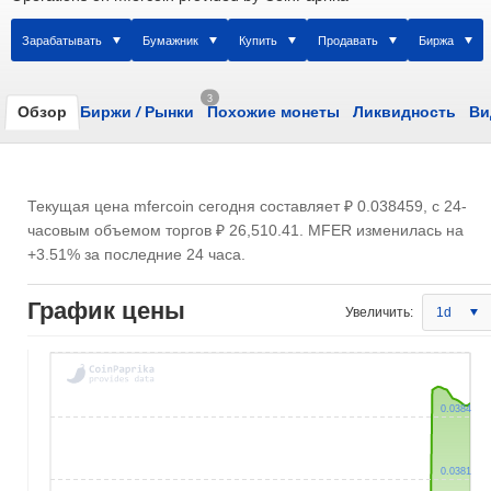
Зарабатывать
Бумажник
Купить
Продавать
Биржа
3
Обзор
Биржи
/
Рынки
Похожие монеты
Ликвидность
Ви
Текущая цена mfercoin сегодня составляет
₽ 0.038459
, с 24-
часовым объемом торгов
₽ 26,510.41
. MFER изменилась на
+3.51% за последние 24 часа.
График цены
Увеличить:
1d
0.0384
0.0381