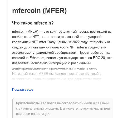
mfercoin (MFER)
Что такое mfercoin?
mfercoin (MFER) — это криптовалютный проект, возникший из
сообщества NFT, в частности, связанный с популярной
коллекцией NFT mfer. Запущенный в 2022 году, mfercoin был
создан для повышения полезности NFT mfer и содействия
экосистеме, управляемой сообществом. Проект работает на
блокчейне Ethereum, используя стандарт токенов ERC-20, что
позволяет бесшовную интеграцию с различными
децентрализованными приложениями и кошельками.
Нативный токен MFER выполняет несколько функций в
экосистеме, включая управление, где держатели могут
участвовать в процессах принятия решений, а также как
средство обмена для инициатив и вознаграждений,
Показать еще
управляемых сообществом. mfercoin выделяется благодаря
своим прочным связям с сообществом NFT mfer, используя
Криптовалюты являются высоковолатильными и связаны
культурное значение бренда mfer для создания уникального
с значительными рисками. Вы можете потерять часть или
сочетания цифрового искусства и криптовалюты. Это
все свои инвестиции.
позиционирование не только усиливает вовлеченность