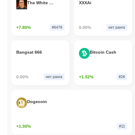
The White Bull
XXXAi
+7.80%
0.00%
#6476
нет ранга
Bangsat 666
Bitcoin Cash
0.00%
+1.52%
нет ранга
#26
Dogecoin
+1.30%
#11