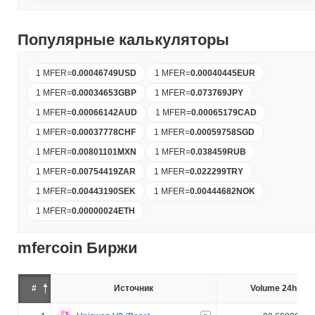
Популярные калькуляторы
1 MFER
=
0.00046749
USD
1 MFER
=
0.00040445
EUR
1 MFER
=
0.00034653
GBP
1 MFER
=
0.073769
JPY
1 MFER
=
0.00066142
AUD
1 MFER
=
0.00065179
CAD
1 MFER
=
0.00037778
CHF
1 MFER
=
0.00059758
SGD
1 MFER
=
0.00801101
MXN
1 MFER
=
0.038459
RUB
1 MFER
=
0.00754419
ZAR
1 MFER
=
0.022299
TRY
1 MFER
=
0.00443190
SEK
1 MFER
=
0.00444682
NOK
1 MFER
=
0.00000024
ETH
mfercoin Биржи
#
Источник
Volume 24h (%)