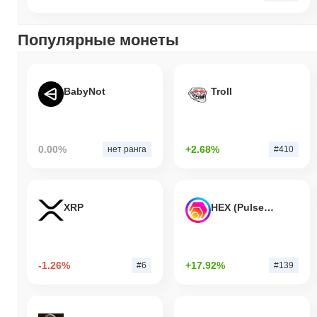
Популярные монеты
BabyNot
Troll
0.00%
+2.68%
нет ранга
#410
XRP
HEX (Pulsechain)
-1.26%
+17.92%
#6
#139