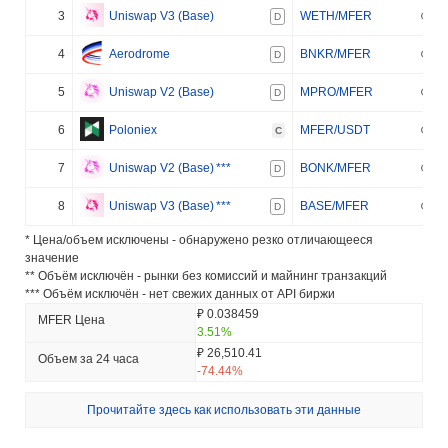
3
Uniswap V3 (Base)
WETH/MFER
D
4
Aerodrome
BNKR/MFER
D
5
Uniswap V2 (Base)
MPRO/MFER
D
6
Poloniex
MFER/USDT
C
7
Uniswap V2 (Base)
***
BONK/MFER
D
8
Uniswap V3 (Base)
***
BASE/MFER
D
* Цена/объем исключены - обнаружено резко отличающееся
значение
** Объём исключён - рынки без комиссий и майнинг транзакций
*** Объём исключён - нет свежих данных от API биржи
₽ 0.038459
MFER Цена
3.51%
₽ 26,510.41
Объем за 24 часа
-74.44%
Прочитайте здесь как использовать эти данные