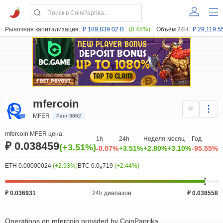
Рыночная капитализация:
₽ 189,839.02 B
(0.48%)
Объём 24H:
₽ 29,119.5
mfercoin
MFER
Ранг 3862
mfercoin MFER цена:
1h
24h
Неделя
месяц
Год
₽ 0.038459
(+3.51%)
-0.07%
+3.51%
+2.80%
+3.10%
-95.55%
ETH 0.00000024
(+2.93%)
BTC 0.0
719
(+2.44%)
8
₽ 0.036931
24h диапазон
₽ 0.038558
Operations on mfercoin provided by CoinPaprika