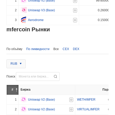
1
Uniswap V2 (Base)
99.600000%
D
2
Uniswap V3 (Base)
0.260000%
D
3
Aerodrome
0.150000%
D
mfercoin Рынки
По объёму
По ликвидности
Все
CEX
DEX
RUB
Поиск
#
Биржа
Пара
1
Uniswap V2 (Base)
WETH/MFER
D
2
Uniswap V2 (Base)
VIRTUAL/MFER
D