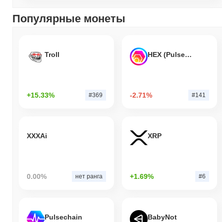
За последние 7 дней Meta Smart Token вырос на
4.51%
,
опережая общий криптовалютный рынок который показал рост
Популярные монеты
на
0.34%
. Это указывает на сильную производительность
ценового движения METG относительно более широкого
рыночного импульса.
Troll
HEX (Pulsechain)
+15.33%
-2.71%
#369
#141
XXXAi
XRP
0.00%
+1.69%
нет ранга
#6
Pulsechain
BabyNot