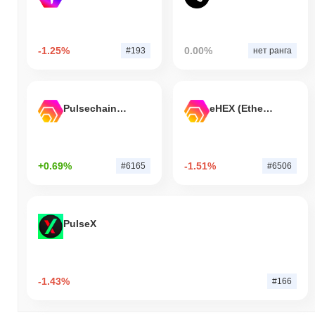
-1.25%
0.00%
#193
нет ранга
Pulsechain Bridged HEX (Pulsechain)
eHEX (Ethereum)
+0.69%
-1.51%
#6165
#6506
PulseX
-1.43%
#166