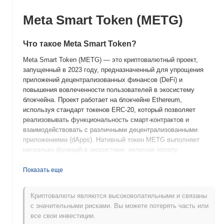
Meta Smart Token (METG)
Что такое Meta Smart Token?
Meta Smart Token (METG) — это криптовалютный проект,
запущенный в 2023 году, предназначенный для упрощения
приложений децентрализованных финансов (DeFi) и
повышения вовлеченности пользователей в экосистему
блокчейна. Проект работает на блокчейне Ethereum,
используя стандарт токенов ERC-20, который позволяет
реализовывать функциональность смарт-контрактов и
взаимодействовать с различными децентрализованными
приложениями (dApps). Нативный токен METG выполняет
несколько функций в экосистеме, включая оплату
транзакционных сборов, участие в управлении и
вознаграждения за стекинг. Пользователи могут ставить свои
Показать еще
токены, чтобы зарабатывать вознаграждения, участвовать в
процессах принятия решений относительно обновлений
Криптовалюты являются высоковолатильными и связаны
протокола и получать доступ к различным DeFi-сервисам.
с значительными рисками. Вы можете потерять часть или
Meta Smart Token выделяется своим акцентом на удобные
все свои инвестиции.
интерфейсы и интеграцию с существующими финансовыми