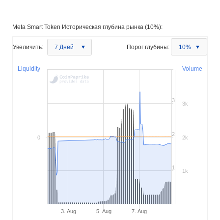
Meta Smart Token Историческая глубина рынка (10%):
Увеличить:
7 Дней
Порог глубины:
10%
Liquidity
Volume
3
3k
2
0
2k
1
1k
3. Aug
5. Aug
7. Aug