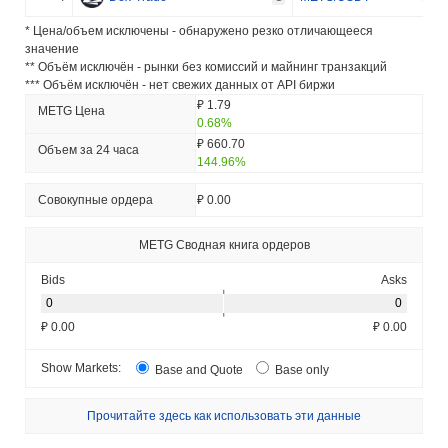
* Цена/объем исключены - обнаружено резко отличающееся
значение
** Объём исключён - рынки без комиссий и майнинг транзакций
*** Объём исключён - нет свежих данных от API биржи
₽ 1.79
METG Цена
0.68%
₽ 660.70
Объем за 24 часа
144.96%
Совокупные ордера
₽ 0.00
METG Сводная книга ордеров
Bids
Asks
₽ 0.00
₽ 0.00
Show Markets:
Base and Quote
Base only
Прочитайте здесь как использовать эти данные