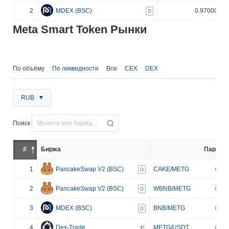
2
MDEX (BSC)
0.970000%
D
Meta Smart Token Рынки
По объёму
По ликвидности
Все
CEX
DEX
RUB
Поиск
#
Биржа
Пара
1
PancakeSwap V2 (BSC)
CAKE/METG
D
2
PancakeSwap V2 (BSC)
WBNB/METG
D
3
MDEX (BSC)
BNB/METG
D
4
Dex-Trade
METG/USDT
C