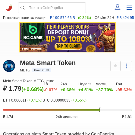
Рыночная капитализация:
₽ 190,572.66 B
(0.34%)
Объём 24H:
₽ 8,424.95
Meta Smart Token
METG
Ранг 2673
Meta Smart Token METG цена:
1h
24h
Неделя
месяц
Год
₽ 1.79
(+0.68%)
-0.07%
+0.68%
+4.51%
+37.70%
-95.63%
ETH 0.000011
(+0.41%)
BTC 0.00000033
(+0.55%)
₽ 1.74
24h диапазон
₽ 1.81
Operations on Meta Smart Token provided by CoinPaprika