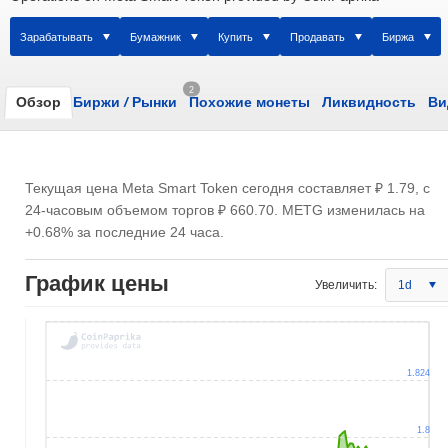
Зарабатывать
Бумажник
Купить
Продавать
Биржа
2
Обзор
Биржи
/
Рынки
Похожие монеты
Ликвидность
Ви
Текущая цена Meta Smart Token сегодня составляет
₽ 1.79
, с
24-часовым объемом торгов
₽ 660.70
. METG изменилась на
+0.68% за последние 24 часа.
График цены
Увеличить:
1d
1.824
1.8