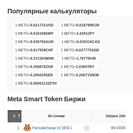
Популярные калькуляторы
1 METG
=
0.021731
USD
1 METG
=
0.018799
EUR
1 METG
=
0.016108
GBP
1 METG
=
3.4293
JPY
1 METG
=
0.030750
AUD
1 METG
=
0.030316
CAD
1 METG
=
0.017559
CHF
1 METG
=
0.027775
SGD
1 METG
=
0.372393
MXN
1 METG
=
1.7877
RUB
1 METG
=
0.350878
ZAR
1 METG
=
1.0365
TRY
1 METG
=
0.206029
SEK
1 METG
=
0.206715
NOK
1 METG
=
0.00001132
ETH
Meta Smart Token Биржи
#
Источник
Volume 24h (%)
1
PancakeSwap V2 (BSC)
99.030000%
D